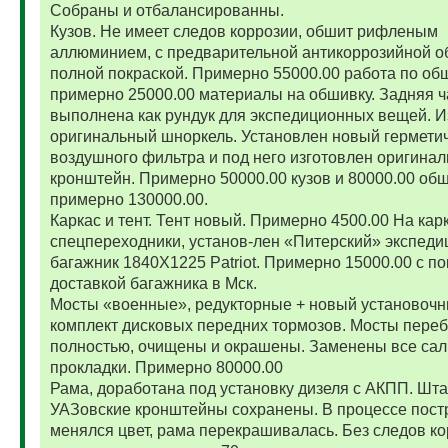
Собраны и отбалансированны.
Кузов. Не имеет следов коррозии, обшит рифленым
аллюминием, с предварительной антикоррозийной о
полной покраской. Примерно 55000.00 работа по об
примерно 25000.00 материалы на обшивку. Задняя ч
выполнена как рундук для экспедиционных вещей. И
оригинальный шноркель. Установлен новый гермети
воздушного фильтра и под него изготовлен оригина
кронштейн. Примерно 50000.00 кузов и 80000.00 обш
примерно 130000.00.
Каркас и тент. Тент новый. Примерно 4500.00 На карк
спецпереходники, установ-лен «Питерский» экспед
багажник 1840Х1225 Patriot. Примерно 15000.00 с по
доставкой багажника в Мск.
Мосты «военные», редукторные + новый установоч
комплект дисковых передних тормозов. Мосты пере
полностью, очищены и окрашены. Заменены все сал
прокладки. Примерно 80000.00
Рама, доработана под установку дизеля с АКПП. Шт
УАЗовские кронштейны сохранены. В процессе пост
менялся цвет, рама перекрашивалась. Без следов ко