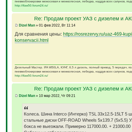
пневмоблокировки межосевая и межколесная, лебедка, наддув всех сапунов, подк
http://ifaw50.forum24.ru/
Re: Продам проект УАЗ с дизелем и А
Dizel Man
» 01 фев 2022, Вт 11:14
Для сравнения цены:
https://rosrezervy.ru/uaz-469-kupi
konservacii.html
Дизельный Мастер. IFA W50LA, КУНГ, 6,5 л дизель, полный привод, 5 передач, п
пневмоблокировки межосевая и межколесная, лебедка, наддув всех сапунов, подк
http://ifaw50.forum24.ru/
Re: Продам проект УАЗ с дизелем и А
Dizel Man
» 10 мар 2022, Чт 09:21
Колеса. Шина Interco (Интерко) TSL 33x12.5-15LT 5 
стальные диски OFF-ROAD Wheels 5x139.7 (5x5.5) У
бокса не выезжали. Примерно 117000.00. + 21000.00 