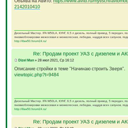
Объява на Авито:
https://www.avito.ru/mytischi/avtomobil
2142010410
Дизельный Мастер. IFA W50LA, КУНГ, 6,5 л дизель, полный привод, 5 передач, п
пневмоблокировки межосевая и межколесная, лебедка, наддув всех сапунов, подк
http://ifaw50.forum24.ru/
Re: Продам проект УАЗ с дизелем и А
Dizel Man
» 28 июл 2021, Ср 16:12
Описание стройки в теме "Начинаю строить Зверя".
viewtopic.php?t=9484
Дизельный Мастер. IFA W50LA, КУНГ, 6,5 л дизель, полный привод, 5 передач, п
пневмоблокировки межосевая и межколесная, лебедка, наддув всех сапунов, подк
http://ifaw50.forum24.ru/
Re: Продам проект УАЗ с дизелем и А