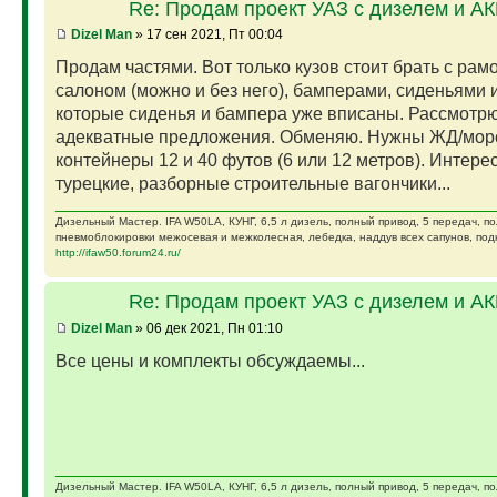
Re: Продам проект УАЗ с дизелем и А
Dizel Man
» 17 сен 2021, Пт 00:04
Продам частями. Вот только кузов стоит брать с рам
салоном (можно и без него), бамперами, сиденьями и
которые сиденья и бампера уже вписаны. Рассмотр
адекватные предложения. Обменяю. Нужны ЖД/мор
контейнеры 12 и 40 футов (6 или 12 метров). Интере
турецкие, разборные строительные вагончики...
Дизельный Мастер. IFA W50LA, КУНГ, 6,5 л дизель, полный привод, 5 передач, п
пневмоблокировки межосевая и межколесная, лебедка, наддув всех сапунов, подк
http://ifaw50.forum24.ru/
Re: Продам проект УАЗ с дизелем и А
Dizel Man
» 06 дек 2021, Пн 01:10
Все цены и комплекты обсуждаемы...
Дизельный Мастер. IFA W50LA, КУНГ, 6,5 л дизель, полный привод, 5 передач, п