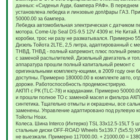
данных: «Сиденья Ауди, бампера РАФ». В переднем
установлена лебедка и линзовые доп/фары ГАЗ. Пр
50000.00 за бампера.
Лебедка автомобильная электрическая с датчиком п
мотора. Come-Up Seal DS-9.5 12V 4309 кг. Не Китай. 
коробки, трос ни разу не разматывался. Примерно 5
Дизель Тойота 2LTE, 2,5 литра, адаптированный с м
ТНВД. ТНВД - полный капремонт, плюс полный ремо
с заменой распылителей. Дизельный двигатель и то
аппаратура прошли полный капитальный ремонт с
оригинальными комплекту-ющими, в 2009 году они 
доступны. Примерно 180000.00 в комплекте авто, от
дороже. Работоспособность продемонстрирую.
АКПП с РК (TLC-78) и карданами. Примерно 50000.
и прошли полное ТО с заменой масел и фильтра АК
синтетика. Тщательно отмыты и окрашены, все саль
заменены. Управление адаптировано под рулевую к
Тойоты Ноах.
Колеса. Шина Interco (Интерко) TSL 33x12.5-15LT 5 
стальные диски OFF-ROAD Wheels 5x139.7 (5x5.5) УА
не выезжали. Примерно 117000.00. + 21000.00 = 138