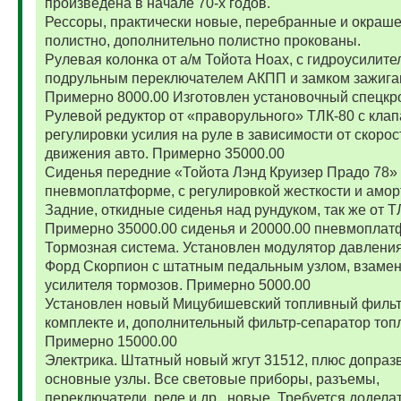
произведена в начале 70-х годов.
Рессоры, практически новые, перебранные и окраш
полистно, дополнительно полистно прокованы.
Рулевая колонка от а/м Тойота Ноах, с гидроусилите
подрульным переключателем АКПП и замком зажига
Примерно 8000.00 Изготовлен установочный спецкр
Рулевой редуктор от «праворульного» ТЛК-80 с кла
регулировки усилия на руле в зависимости от скорос
движения авто. Примерно 35000.00
Сиденья передние «Тойота Лэнд Круизер Прадо 78»
пневмоплатформе, с регулировкой жесткости и амор
Задние, откидные сиденья над рундуком, так же от Т
Примерно 35000.00 сиденья и 20000.00 пневмоплат
Тормозная система. Установлен модулятор давления
Форд Скорпион с штатным педальным узлом, взамен
усилителя тормозов. Примерно 5000.00
Установлен новый Мицубишевский топливный фильт
комплекте и, дополнительный фильтр-сепаратор топ
Примерно 15000.00
Электрика. Штатный новый жгут 31512, плюс допраз
основные узлы. Все световые приборы, разъемы,
переключатели, реле и др., новые. Требуется додела