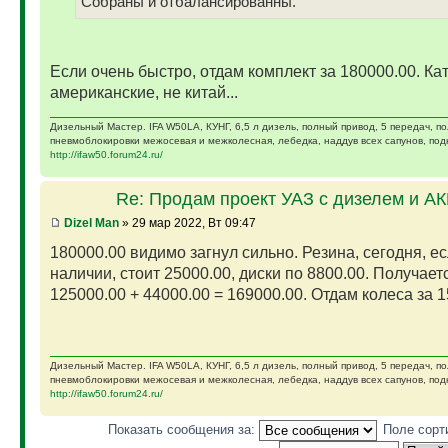
Собраны и отбалансированны.
Если очень быстро, отдам комплект за 180000.00. Ка
американские, не китай...
Дизельный Мастер. IFA W50LA, КУНГ, 6,5 л дизель, полный привод, 5 передач, п
пневмоблокировки межосевая и межколесная, лебедка, наддув всех сапунов, подк
http://ifaw50.forum24.ru/
Re: Продам проект УАЗ с дизелем и А
Dizel Man
» 29 мар 2022, Вт 09:47
180000.00 видимо загнул сильно. Резина, сегодня, ес
наличии, стоит 25000.00, диски по 8800.00. Получает
125000.00 + 44000.00 = 169000.00. Отдам колеса за 15
Дизельный Мастер. IFA W50LA, КУНГ, 6,5 л дизель, полный привод, 5 передач, п
пневмоблокировки межосевая и межколесная, лебедка, наддув всех сапунов, подк
http://ifaw50.forum24.ru/
Показать сообщения за:
Поле сорт