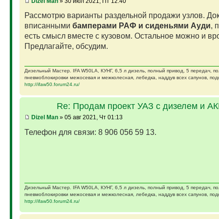
Dizel Man
» 30 июл 2021, Пт 12:40
Рассмотрю варианты раздельной продажи узлов. Док
вписанными
бамперами РАФ и сиденьями Ауди
, 
есть смысл вместе с кузовом. Остальное можно и вро
Предлагайте, обсудим.
Дизельный Мастер. IFA W50LA, КУНГ, 6,5 л дизель, полный привод, 5 передач, п
пневмоблокировки межосевая и межколесная, лебедка, наддув всех сапунов, подк
http://ifaw50.forum24.ru/
Re: Продам проект УАЗ с дизелем и А
Dizel Man
» 05 авг 2021, Чт 01:13
Телефон для связи: 8 906 056 59 13.
Дизельный Мастер. IFA W50LA, КУНГ, 6,5 л дизель, полный привод, 5 передач, п
пневмоблокировки межосевая и межколесная, лебедка, наддув всех сапунов, подк
http://ifaw50.forum24.ru/