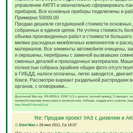
управление АКПП и окончательно сформировать па
приборов. Все основные приборы подключены и раб
Примерно 50000.00
Продаю дешевле сегодняшней стоимости основных 
собранных в единое целое. Не учтена стоимость бо
объема произведенных работ и стоимости большого 
мелких расходных межблочных компонентов и расх
материалов. Все элементы автомобиля очищены, за
и окрашены, перебраны с заменой вызвавших сомн
сменных деталей и прокладочных материалов. Маш
полностью собрана (крайнее общее фото отсутствует)
в ГИБДД, налоги оплачены, легко заводится, двигает
боксе. Рассмотрю вариант раздельной распродажи в
органов, с оговорками...
Дизельный Мастер. IFA W50LA, КУНГ, 6,5 л дизель, полный привод, 5 передач, п
пневмоблокировки межосевая и межколесная, лебедка, наддув всех сапунов, подк
http://ifaw50.forum24.ru/
Re: Продам проект УАЗ с дизелем и А
Dizel Man
» 28 июл 2021, Ср 16:07