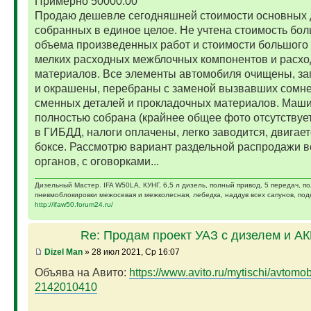
Примерно 50000.00
Продаю дешевле сегодняшней стоимости основных 
собранных в единое целое. Не учтена стоимость бо
объема произведенных работ и стоимости большого 
мелких расходных межблочных компонентов и расх
материалов. Все элементы автомобиля очищены, за
и окрашены, перебраны с заменой вызвавших сомн
сменных деталей и прокладочных материалов. Маш
полностью собрана (крайнее общее фото отсутствует)
в ГИБДД, налоги оплачены, легко заводится, двигает
боксе. Рассмотрю вариант раздельной распродажи в
органов, с оговорками...
Дизельный Мастер. IFA W50LA, КУНГ, 6,5 л дизель, полный привод, 5 передач, п
пневмоблокировки межосевая и межколесная, лебедка, наддув всех сапунов, подк
http://ifaw50.forum24.ru/
Re: Продам проект УАЗ с дизелем и А
Dizel Man
» 28 июл 2021, Ср 16:07
Объява на Авито:
https://www.avito.ru/mytischi/avtomobil
2142010410