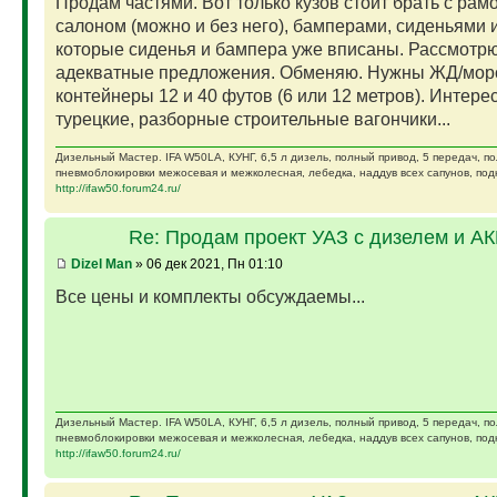
Продам частями. Вот только кузов стоит брать с рам
салоном (можно и без него), бамперами, сиденьями и
которые сиденья и бампера уже вписаны. Рассмотр
адекватные предложения. Обменяю. Нужны ЖД/мор
контейнеры 12 и 40 футов (6 или 12 метров). Интере
турецкие, разборные строительные вагончики...
Дизельный Мастер. IFA W50LA, КУНГ, 6,5 л дизель, полный привод, 5 передач, п
пневмоблокировки межосевая и межколесная, лебедка, наддув всех сапунов, подк
http://ifaw50.forum24.ru/
Re: Продам проект УАЗ с дизелем и А
Dizel Man
» 06 дек 2021, Пн 01:10
Все цены и комплекты обсуждаемы...
Дизельный Мастер. IFA W50LA, КУНГ, 6,5 л дизель, полный привод, 5 передач, п
пневмоблокировки межосевая и межколесная, лебедка, наддув всех сапунов, подк
http://ifaw50.forum24.ru/