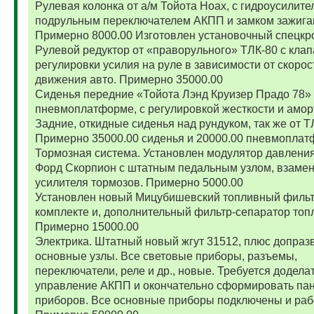
Рулевая колонка от а/м Тойота Ноах, с гидроусилите
подрульным переключателем АКПП и замком зажига
Примерно 8000.00 Изготовлен установочный спецкр
Рулевой редуктор от «праворульного» ТЛК-80 с кла
регулировки усилия на руле в зависимости от скорос
движения авто. Примерно 35000.00
Сиденья передние «Тойота Лэнд Круизер Прадо 78»
пневмоплатформе, с регулировкой жесткости и амор
Задние, откидные сиденья над рундуком, так же от Т
Примерно 35000.00 сиденья и 20000.00 пневмоплат
Тормозная система. Установлен модулятор давления
Форд Скорпион с штатным педальным узлом, взамен
усилителя тормозов. Примерно 5000.00
Установлен новый Мицубишевский топливный фильт
комплекте и, дополнительный фильтр-сепаратор топ
Примерно 15000.00
Электрика. Штатный новый жгут 31512, плюс допраз
основные узлы. Все световые приборы, разъемы,
переключатели, реле и др., новые. Требуется додела
управление АКПП и окончательно сформировать па
приборов. Все основные приборы подключены и раб