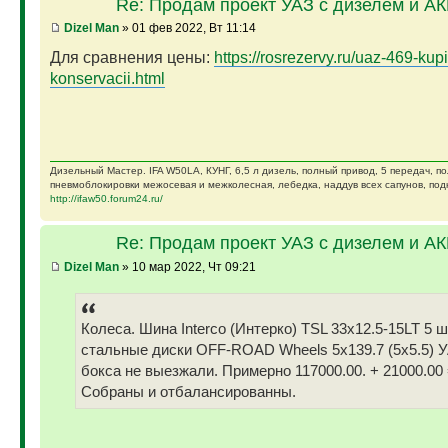
Re: Продам проект УАЗ с дизелем и А
Dizel Man
» 01 фев 2022, Вт 11:14
Для сравнения цены:
https://rosrezervy.ru/uaz-469-kupi
konservacii.html
Дизельный Мастер. IFA W50LA, КУНГ, 6,5 л дизель, полный привод, 5 передач, п
пневмоблокировки межосевая и межколесная, лебедка, наддув всех сапунов, подк
http://ifaw50.forum24.ru/
Re: Продам проект УАЗ с дизелем и А
Dizel Man
» 10 мар 2022, Чт 09:21
Колеса. Шина Interco (Интерко) TSL 33x12.5-15LT 5 
стальные диски OFF-ROAD Wheels 5x139.7 (5x5.5) У
бокса не выезжали. Примерно 117000.00. + 21000.00 
Собраны и отбалансированны.