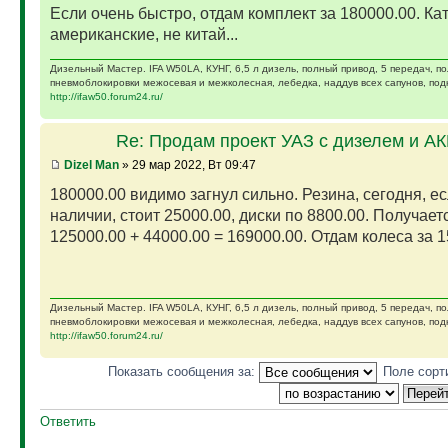
Если очень быстро, отдам комплект за 180000.00. Ка
американские, не китай...
Дизельный Мастер. IFA W50LA, КУНГ, 6,5 л дизель, полный привод, 5 передач, п
пневмоблокировки межосевая и межколесная, лебедка, наддув всех сапунов, подк
http://ifaw50.forum24.ru/
Re: Продам проект УАЗ с дизелем и А
Dizel Man
» 29 мар 2022, Вт 09:47
180000.00 видимо загнул сильно. Резина, сегодня, ес
наличии, стоит 25000.00, диски по 8800.00. Получает
125000.00 + 44000.00 = 169000.00. Отдам колеса за 15
Дизельный Мастер. IFA W50LA, КУНГ, 6,5 л дизель, полный привод, 5 передач, п
пневмоблокировки межосевая и межколесная, лебедка, наддув всех сапунов, подк
http://ifaw50.forum24.ru/
Показать сообщения за:
Поле сорт
Ответить