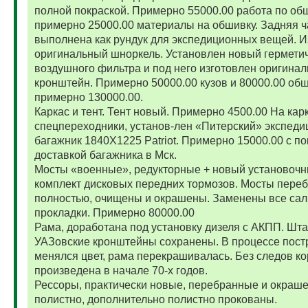
полной покраской. Примерно 55000.00 работа по об
примерно 25000.00 материалы на обшивку. Задняя ч
выполнена как рундук для экспедиционных вещей. И
оригинальный шноркель. Установлен новый гермети
воздушного фильтра и под него изготовлен оригина
кронштейн. Примерно 50000.00 кузов и 80000.00 обш
примерно 130000.00.
Каркас и тент. Тент новый. Примерно 4500.00 На карк
спецпереходники, установ-лен «Питерский» экспед
багажник 1840Х1225 Patriot. Примерно 15000.00 с по
доставкой багажника в Мск.
Мосты «военные», редукторные + новый установоч
комплект дисковых передних тормозов. Мосты пере
полностью, очищены и окрашены. Заменены все сал
прокладки. Примерно 80000.00
Рама, доработана под установку дизеля с АКПП. Шт
УАЗовские кронштейны сохранены. В процессе пост
менялся цвет, рама перекрашивалась. Без следов ко
произведена в начале 70-х годов.
Рессоры, практически новые, перебранные и окраш
полистно, дополнительно полистно прокованы.