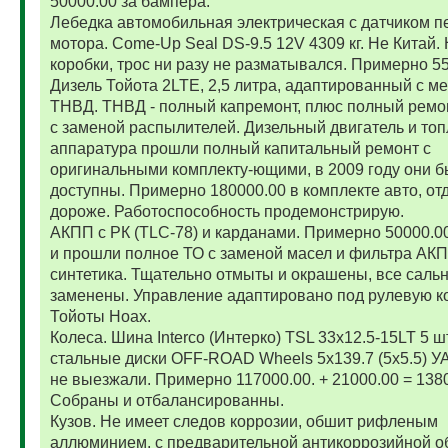
50000.00 за бампера.
Лебедка автомобильная электрическая с датчиком п
мотора. Come-Up Seal DS-9.5 12V 4309 кг. Не Китай. 
коробки, трос ни разу не разматывался. Примерно 5
Дизель Тойота 2LTE, 2,5 литра, адаптированный с м
ТНВД. ТНВД - полный капремонт, плюс полный ремо
с заменой распылителей. Дизельный двигатель и то
аппаратура прошли полный капитальный ремонт с
оригинальными комплекту-ющими, в 2009 году они 
доступны. Примерно 180000.00 в комплекте авто, от
дороже. Работоспособность продемонстрирую.
АКПП с РК (TLC-78) и карданами. Примерно 50000.
и прошли полное ТО с заменой масел и фильтра АК
синтетика. Тщательно отмыты и окрашены, все саль
заменены. Управление адаптировано под рулевую к
Тойоты Ноах.
Колеса. Шина Interco (Интерко) TSL 33x12.5-15LT 5 
стальные диски OFF-ROAD Wheels 5x139.7 (5x5.5) УА
не выезжали. Примерно 117000.00. + 21000.00 = 138
Собраны и отбалансированны.
Кузов. Не имеет следов коррозии, обшит рифленым
аллюминием, с предварительной антикоррозийной о