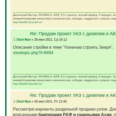
Дизельный Мастер. IFA W50LA, КУНГ, 6,5 л дизель, полный привод, 5 передач, п
пневмоблокировки межосевая и межколесная, лебедка, наддув всех сапунов, подк
http://ifaw50.forum24.ru/
Re: Продам проект УАЗ с дизелем и А
Dizel Man
» 28 июл 2021, Ср 16:12
Описание стройки в теме "Начинаю строить Зверя".
viewtopic.php?t=9484
Дизельный Мастер. IFA W50LA, КУНГ, 6,5 л дизель, полный привод, 5 передач, п
пневмоблокировки межосевая и межколесная, лебедка, наддув всех сапунов, подк
http://ifaw50.forum24.ru/
Re: Продам проект УАЗ с дизелем и А
Dizel Man
» 30 июл 2021, Пт 12:40
Рассмотрю варианты раздельной продажи узлов. Док
вписанными
бамперами РАФ и сиденьями Ауди
, 