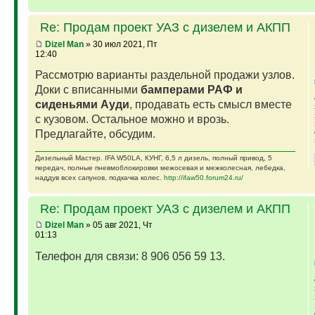
Re: Продам проект УАЗ с дизелем и АКПП
Dizel Man
» 30 июл 2021, Пт
12:40
Рассмотрю варианты раздельной продажи узлов.
Доки с вписанными
бамперами РАФ и
сиденьями Ауди
, продавать есть смысл вместе
с кузовом. Остальное можно и врозь.
Предлагайте, обсудим.
Дизельный Мастер. IFA W50LA, КУНГ, 6,5 л дизель, полный привод, 5
передач, полные пневмоблокировки межосевая и межколесная, лебедка,
наддув всех сапунов, подкачка колес.
http://ifaw50.forum24.ru/
Re: Продам проект УАЗ с дизелем и АКПП
Dizel Man
» 05 авг 2021, Чт
01:13
Телефон для связи: 8 906 056 59 13.