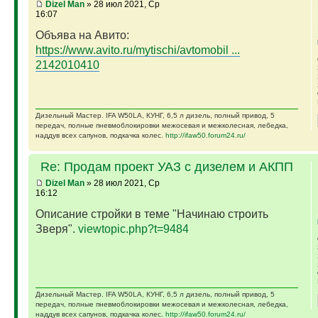
Dizel Man
» 28 июл 2021, Ср
16:07
Объява на Авито:
https://www.avito.ru/mytischi/avtomobil ...
2142010410
Дизельный Мастер. IFA W50LA, КУНГ, 6,5 л дизель, полный привод, 5
передач, полные пневмоблокировки межосевая и межколесная, лебедка,
наддув всех сапунов, подкачка колес.
http://ifaw50.forum24.ru/
Re: Продам проект УАЗ с дизелем и АКПП
Dizel Man
» 28 июл 2021, Ср
16:12
Описание стройки в теме "Начинаю строить
Зверя".
viewtopic.php?t=9484
Дизельный Мастер. IFA W50LA, КУНГ, 6,5 л дизель, полный привод, 5
передач, полные пневмоблокировки межосевая и межколесная, лебедка,
наддув всех сапунов, подкачка колес.
http://ifaw50.forum24.ru/