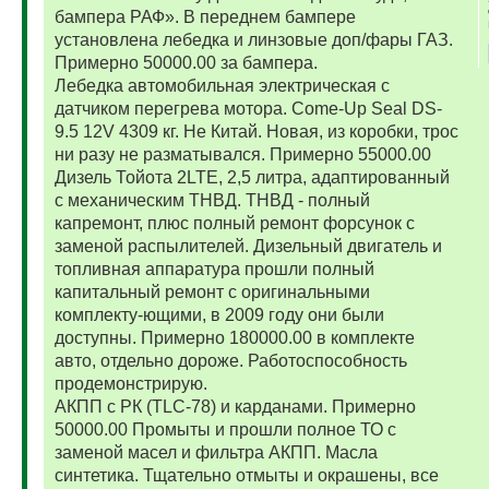
бампера РАФ». В переднем бампере
установлена лебедка и линзовые доп/фары ГАЗ.
Примерно 50000.00 за бампера.
Лебедка автомобильная электрическая с
датчиком перегрева мотора. Come-Up Seal DS-
9.5 12V 4309 кг. Не Китай. Новая, из коробки, трос
ни разу не разматывался. Примерно 55000.00
Дизель Тойота 2LTE, 2,5 литра, адаптированный
с механическим ТНВД. ТНВД - полный
капремонт, плюс полный ремонт форсунок с
заменой распылителей. Дизельный двигатель и
топливная аппаратура прошли полный
капитальный ремонт с оригинальными
комплекту-ющими, в 2009 году они были
доступны. Примерно 180000.00 в комплекте
авто, отдельно дороже. Работоспособность
продемонстрирую.
АКПП с РК (TLC-78) и карданами. Примерно
50000.00 Промыты и прошли полное ТО с
заменой масел и фильтра АКПП. Масла
синтетика. Тщательно отмыты и окрашены, все