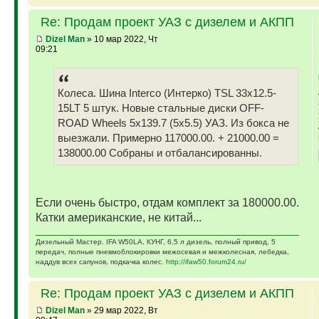
Re: Продам проект УАЗ с дизелем и АКПП
Dizel Man
» 10 мар 2022, Чт
09:21
Колеса. Шина Interco (Интерко) TSL 33x12.5-
15LT 5 штук. Новые стальные диски OFF-
ROAD Wheels 5x139.7 (5x5.5) УАЗ. Из бокса не
выезжали. Примерно 117000.00. + 21000.00 =
138000.00 Собраны и отбалансированны.
Если очень быстро, отдам комплект за 180000.00.
Катки американские, не китай...
Дизельный Мастер. IFA W50LA, КУНГ, 6,5 л дизель, полный привод, 5
передач, полные пневмоблокировки межосевая и межколесная, лебедка,
наддув всех сапунов, подкачка колес.
http://ifaw50.forum24.ru/
Re: Продам проект УАЗ с дизелем и АКПП
Dizel Man
» 29 мар 2022, Вт