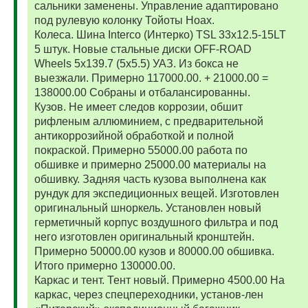
сальники заменены. Управление адаптировано
под рулевую колонку Тойоты Ноах.
Колеса. Шина Interco (Интерко) TSL 33x12.5-15LT
5 штук. Новые стальные диски OFF-ROAD
Wheels 5x139.7 (5x5.5) УАЗ. Из бокса не
выезжали. Примерно 117000.00. + 21000.00 =
138000.00 Собраны и отбалансированны.
Кузов. Не имеет следов коррозии, обшит
рифленым аллюминием, с предварительной
антикоррозийной обработкой и полной
покраской. Примерно 55000.00 работа по
обшивке и примерно 25000.00 материалы на
обшивку. Задняя часть кузова выполнена как
рундук для экспедиционных вещей. Изготовлен
оригинальный шноркель. Установлен новый
герметичный корпус воздушного фильтра и под
него изготовлен оригинальный кронштейн.
Примерно 50000.00 кузов и 80000.00 обшивка.
Итого примерно 130000.00.
Каркас и тент. Тент новый. Примерно 4500.00 На
каркас, через спецпереходники, установ-лен