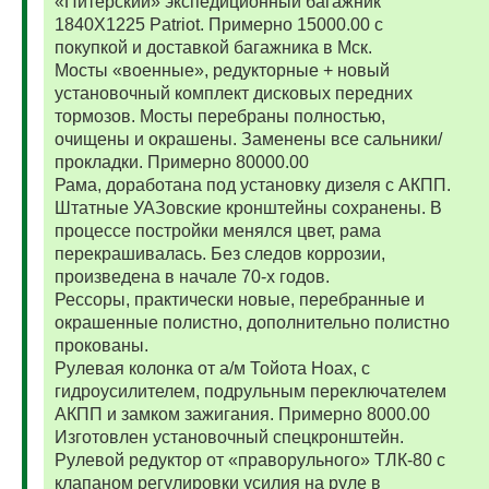
«Питерский» экспедиционный багажник
1840Х1225 Patriot. Примерно 15000.00 с
покупкой и доставкой багажника в Мск.
Мосты «военные», редукторные + новый
установочный комплект дисковых передних
тормозов. Мосты перебраны полностью,
очищены и окрашены. Заменены все сальники/
прокладки. Примерно 80000.00
Рама, доработана под установку дизеля с АКПП.
Штатные УАЗовские кронштейны сохранены. В
процессе постройки менялся цвет, рама
перекрашивалась. Без следов коррозии,
произведена в начале 70-х годов.
Рессоры, практически новые, перебранные и
окрашенные полистно, дополнительно полистно
прокованы.
Рулевая колонка от а/м Тойота Ноах, с
гидроусилителем, подрульным переключателем
АКПП и замком зажигания. Примерно 8000.00
Изготовлен установочный спецкронштейн.
Рулевой редуктор от «праворульного» ТЛК-80 с
клапаном регулировки усилия на руле в