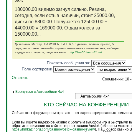
09:47
180000.00 видимо загнул сильно. Резина,
сегодня, если есть в наличии, стоит 25000.00,
диски по 8800.00. Получается 125000.00 +
44000.00 = 169000.00. Отдам колеса за
150000.00...
Дизельный Мастер. IFA W50LA, КУНГ, 6,5 л дизель, полный привод, 5
передач, полные пневмоблокировки межосевая и межколесная, лебедка,
наддув всех сапунов, подкачка колес.
http://ifaw50.forum24.ru/
Показать сообщения за:
Поле сортировки
Ответить
Сообщений: 10 
Вернуться в Автомобили 4х4
КТО СЕЙЧАС НА КОНФЕРЕНЦИИ
Сейчас этот форум просматривают: нет зарегистрированных пользоват
Если вы ищете надежное казино с богатым выбором игр и быстрыми в
обратите внимание на сайт интернет-казино Vostok (обзор вы можете 
https://hmkazinoru.com/casino/vostok-casino-review
). Наш обзор казино 