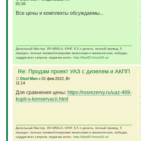
01:10
Все цены и комплекты обсуждаемы...
Дизельный Мастер. IFA W50LA, КУНГ, 6,5 л дизель, полный привод, 5
передач, полные пневмоблокировки межосевая и межколесная, лебедка,
наддув всех сапунов, подкачка колес.
http://ifaw50.forum24.ru/
Re: Продам проект УАЗ с дизелем и АКПП
Dizel Man
» 01 фев 2022, Вт
11:14
Для сравнения цены:
https://rosrezervy.ru/uaz-469-
kupit-s-konservacii.html
Дизельный Мастер. IFA W50LA, КУНГ, 6,5 л дизель, полный привод, 5
передач, полные пневмоблокировки межосевая и межколесная, лебедка,
наддув всех сапунов, подкачка колес.
http://ifaw50.forum24.ru/