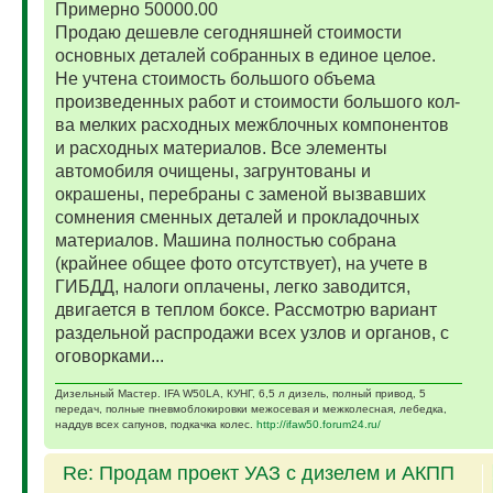
Примерно 50000.00
Продаю дешевле сегодняшней стоимости
основных деталей собранных в единое целое.
Не учтена стоимость большого объема
произведенных работ и стоимости большого кол-
ва мелких расходных межблочных компонентов
и расходных материалов. Все элементы
автомобиля очищены, загрунтованы и
окрашены, перебраны с заменой вызвавших
сомнения сменных деталей и прокладочных
материалов. Машина полностью собрана
(крайнее общее фото отсутствует), на учете в
ГИБДД, налоги оплачены, легко заводится,
двигается в теплом боксе. Рассмотрю вариант
раздельной распродажи всех узлов и органов, с
оговорками...
Дизельный Мастер. IFA W50LA, КУНГ, 6,5 л дизель, полный привод, 5
передач, полные пневмоблокировки межосевая и межколесная, лебедка,
наддув всех сапунов, подкачка колес.
http://ifaw50.forum24.ru/
Re: Продам проект УАЗ с дизелем и АКПП