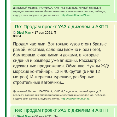
Дизельный Мастер. IFA W50LA, КУНГ, 6,5 л дизель, полный привод, 5
передач, полные пневмоблокировки межосевая и межколесная, лебедка,
наддув всех сапунов, подкачка колес.
http://ifaw50.forum24.ru/
Re: Продам проект УАЗ с дизелем и АКПП
Dizel Man
» 17 сен 2021, Пт
00:04
Продам частями. Вот только кузов стоит брать с
рамой, мостами, салоном (можно и без него),
бамперами, сиденьями и доками, в которые
сиденья и бампера уже вписаны. Рассмотрю
адекватные предложения. Обменяю. Нужны ЖД/
морские контейнеры 12 и 40 футов (6 или 12
метров). Интересны турецкие, разборные
строительные вагончики...
Дизельный Мастер. IFA W50LA, КУНГ, 6,5 л дизель, полный привод, 5
передач, полные пневмоблокировки межосевая и межколесная, лебедка,
наддув всех сапунов, подкачка колес.
http://ifaw50.forum24.ru/
Re: Продам проект УАЗ с дизелем и АКПП
Dizel Man
» 06 дек 2021, Пн