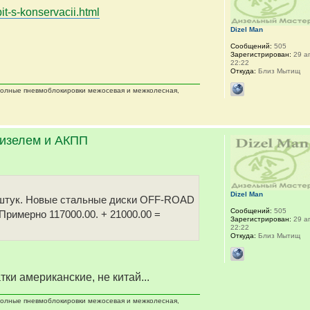
it-s-konservacii.html
Dizel Man
Сообщений:
505
Зарегистрирован:
29 ап
22:22
Откуда:
Близ Мытищ
 полные пневмоблокировки межосевая и межколесная,
дизелем и АКПП
Dizel Man
 5 штук. Новые стальные диски OFF-ROAD
Сообщений:
505
 Примерно 117000.00. + 21000.00 =
Зарегистрирован:
29 ап
22:22
Откуда:
Близ Мытищ
тки американские, не китай...
 полные пневмоблокировки межосевая и межколесная,