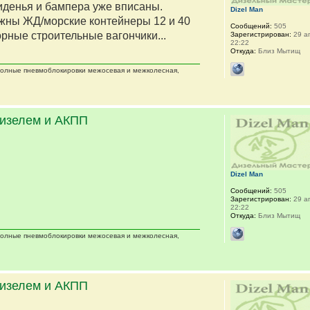
сиденья и бампера уже вписаны.
Dizel Man
жны ЖД/морские контейнеры 12 и 40
Сообщений:
505
орные строительные вагончики...
Зарегистрирован:
29 ап
22:22
Откуда:
Близ Мытищ
 полные пневмоблокировки межосевая и межколесная,
дизелем и АКПП
Dizel Man
Сообщений:
505
Зарегистрирован:
29 ап
22:22
Откуда:
Близ Мытищ
 полные пневмоблокировки межосевая и межколесная,
дизелем и АКПП