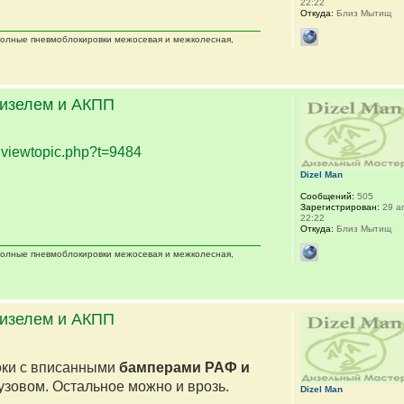
22:22
Откуда:
Близ Мытищ
 полные пневмоблокировки межосевая и межколесная,
дизелем и АКПП
.
viewtopic.php?t=9484
Dizel Man
Сообщений:
505
Зарегистрирован:
29 ап
22:22
Откуда:
Близ Мытищ
 полные пневмоблокировки межосевая и межколесная,
дизелем и АКПП
оки с вписанными
бамперами РАФ и
кузовом. Остальное можно и врозь.
Dizel Man