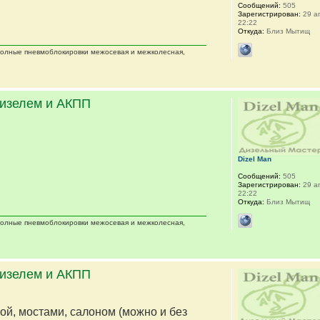
Сообщений:
505
Зарегистрирован:
29 ап
22:22
Откуда:
Близ Мытищ
 полные пневмоблокировки межосевая и межколесная,
дизелем и АКПП
Dizel Man
Сообщений:
505
Зарегистрирован:
29 ап
22:22
Откуда:
Близ Мытищ
 полные пневмоблокировки межосевая и межколесная,
дизелем и АКПП
мой, мостами, салоном (можно и без