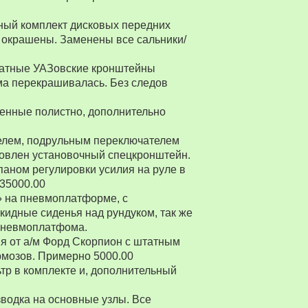
ный комплект дисковых передних
 окрашены. Заменены все сальники/
Штатные УАЗовские кронштейны
ма перекрашивалась. Без следов
енные полистно, дополнительно
ителем, подрульным переключателем
товлен установочный спецкронштейн.
паном регулировки усилия на руле в
 35000.00
» на пневмоплатформе, с
ткидные сиденья над рундуком, так же
 пневмоплатфома.
я от а/м Форд Скорпион с штатным
рмозов. Примерно 5000.00
р в комплекте и, дополнительный
водка на основные узлы. Все