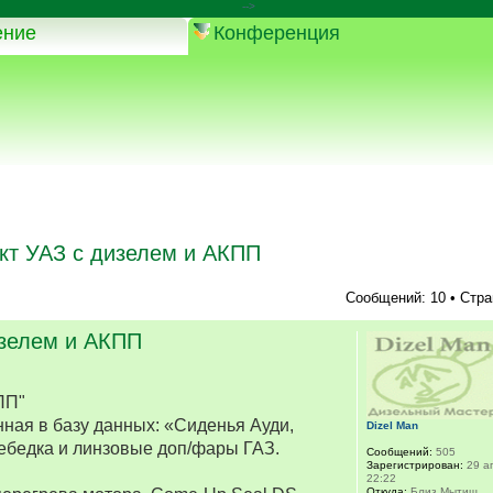
-->
ение
Конференция
кт УАЗ с дизелем и АКПП
Сообщений: 10 • Стр
изелем и АКПП
ПП"
ная в базу данных: «Сиденья Ауди,
Dizel Man
ебедка и линзовые доп/фары ГАЗ.
Сообщений:
505
Зарегистрирован:
29 ап
22:22
Откуда:
Близ Мытищ