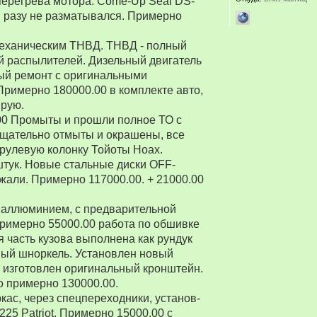
перегрева мотора. Come-Up Seal DS-
 ни разу не разматывался. Примерно
 механическим ТНВД. ТНВД - полный
й распылителей. Дизельный двигатель
ый ремонт с оригинальными
Примерно 180000.00 в комплекте авто,
ирую.
00 Промыты и прошли полное ТО с
Тщательно отмыты и окрашены, все
рулевую колонку Тойоты Ноах.
 штук. Новые стальные диски OFF-
зжали. Примерно 117000.00. + 21000.00
 аллюминием, с предварительной
Примерно 55000.00 работа по обшивке
 часть кузова выполнена как рундук
ный шноркель. Установлен новый
о изготовлен оригинальный кронштейн.
о примерно 130000.00.
ркас, через спецпереходники, установ-
5 Patriot. Примерно 15000.00 с