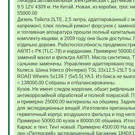
Лебедка автомобильная электрическая с датчиком 
9.5 12V 4309 кг. Не Китай. Новая, из коробки, трос
55000.00
Дизель Тойота 2LTE, 2,5 литра, адаптированный с
капремонт, плюс полный ремонт форсунок с замено
и топливная аппаратура прошли полный капитальн
комплекту-ющими, в 2009 году они были доступны. 
отдельно дороже. Работоспособность продемонстр
АКПП с РК (TLC-78) и карданами. Примерно 50000.
заменой масел и фильтра АКПП. Масла синтетика. 
сальники заменены. Управление адаптировано под 
Колеса. Шина Interco (Интерко) TSL 33x12.5-15LT 5
ROAD Wheels 5x139.7 (5x5.5) УАЗ. Из бокса не вые
= 138000.00 Собраны и отбалансированны.
Кузов. Не имеет следов коррозии, обшит рифленым
антикоррозийной обработкой и полной покраской. 
и примерно 25000.00 материалы на обшивку. Задняя
для экспедиционных вещей. Изготовлен оригиналь
герметичный корпус воздушного фильтра и под нег
Примерно 50000.00 кузов и 80000.00 обшивка. Итог
Каркас и тент. Тент новый. Примерно 4500.00 На ка
лен «Питерский» экспедиционный багажник 1840Х122