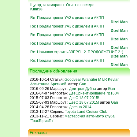
Щугор, катамараны. Отчет о поездке
Klim58
Re: Продам проект УАЗ с дизелем и АКПП
Dizel Man
Re: Продам проект УАЗ с дизелем и АКПП
Dizel Man
Re: Продам проект УАЗ с дизелем и АКПП
Dizel Man
Re: Продам проект УАЗ с дизелем и АКПП
Dizel Man
Re: Начинаю строить ЗВЕРЯ - 2. ПРОДОЛЖЕНИЕ 2 :)
Dizel Man
Re: Продам проект УАЗ с дизелем и АКПП
Dizel Man
Последние обновления
2016-10-14 Статья:
Goodyear Wrangler MT/R Kevlar.
Испытание Арктикой.
автор
Gan
2016-09-26 Маршрут :
Дмитров-Дубна
автор
Gan
2016-04-07 Репортаж:
ДезОриентирование №1604
2015-07-03 Репортаж:
ДезО 18.07.2015!
2015-07-03 Маршрут :
ДезО 18.07.2015!
автор
Gan
2014-04-28 Репортаж:
Дрезна 2014
2013-12-27 Сервис:
Toyota Land Cruiser Club
2013-11-21 Сервис:
Мастерская авто-мото клуба
`ТракТорисТы`
Реклама