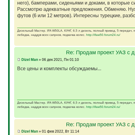
него), бамперами, сиденьями и доками, в которые 
Рассмотрю адекватные предложения. Обменяю. Ну
футов (6 или 12 метров). Интересны турецкие, разб
Дизельный Мастер. IFA W50LA, КУНГ, 6,5 л дизель, полный привод, 5 передач,
лебедка, наддув всех сапунов, подкачка колес.
http://ifaw50.forum24.ru/
Re: Продам проект УАЗ с 
Dizel Man
» 06 дек 2021, Пн 01:10
Все цены и комплекты обсуждаемы...
Дизельный Мастер. IFA W50LA, КУНГ, 6,5 л дизель, полный привод, 5 передач,
лебедка, наддув всех сапунов, подкачка колес.
http://ifaw50.forum24.ru/
Re: Продам проект УАЗ с 
Dizel Man
» 01 фев 2022, Вт 11:14