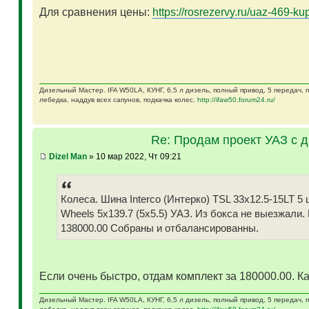
Для сравнения цены:
https://rosrezervy.ru/uaz-469-kup
Дизельный Мастер. IFA W50LA, КУНГ, 6,5 л дизель, полный привод, 5 передач,
лебедка, наддув всех сапунов, подкачка колес.
http://ifaw50.forum24.ru/
Re: Продам проект УАЗ с 
Dizel Man
» 10 мар 2022, Чт 09:21
Колеса. Шина Interco (Интерко) TSL 33x12.5-15LT
Wheels 5x139.7 (5x5.5) УАЗ. Из бокса не выезжали.
138000.00 Собраны и отбалансированны.
Если очень быстро, отдам комплект за 180000.00. Ка
Дизельный Мастер. IFA W50LA, КУНГ, 6,5 л дизель, полный привод, 5 передач,