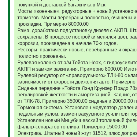
покупкой и доставкой багажника в Мск.
Мосты «военные», редукторные + новый установоч
тормозов. Мосты перебраны полностью, очищены и
прокладки. Примерно 80000.00
Рама, доработана под установку дизеля с АКПП. 
сохранены. В процессе постройки менялся цвет, ра
коррозии, произведена в начале 70-х годов.
Рессоры, практически новые, перебранные и окраш
полистно прокованы.
Рулевая колонка от а/м Тойота Ноах, с гидроусил
АКПП и замком зажигания. Примерно 8000.00 Изго
Рулевой редуктор от «праворульного» ТЛК-80 с кла
зависимости от скорости движения авто. Примерно
Сиденья передние «Тойота Лэнд Круизер Прадо 78
регулировкой жесткости и амортизацией. Задние, о
от ТЛК-78. Примерно 35000.00 сиденья и 20000.00
Тормозная система. Установлен модулятор давлени
педальным узлом, взамен вакуумного усилителя то
Установлен новый Мицубишевский топливный фильт
фильтр-сепаратор топлива. Примерно 15000.00
Электрика. Штатный новый жгут 31512, плюс допраз