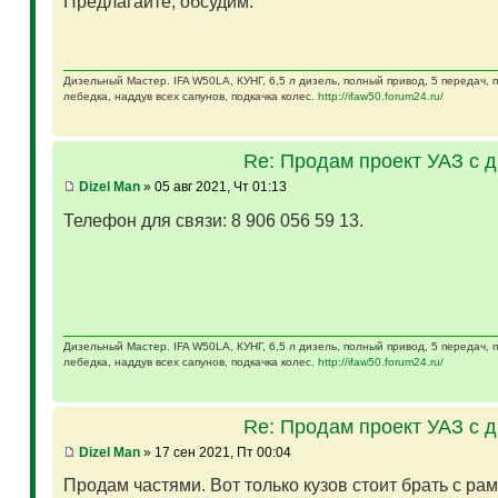
Предлагайте, обсудим.
Дизельный Мастер. IFA W50LA, КУНГ, 6,5 л дизель, полный привод, 5 передач,
лебедка, наддув всех сапунов, подкачка колес.
http://ifaw50.forum24.ru/
Re: Продам проект УАЗ с 
Dizel Man
» 05 авг 2021, Чт 01:13
Телефон для связи: 8 906 056 59 13.
Дизельный Мастер. IFA W50LA, КУНГ, 6,5 л дизель, полный привод, 5 передач,
лебедка, наддув всех сапунов, подкачка колес.
http://ifaw50.forum24.ru/
Re: Продам проект УАЗ с 
Dizel Man
» 17 сен 2021, Пт 00:04
Продам частями. Вот только кузов стоит брать с ра