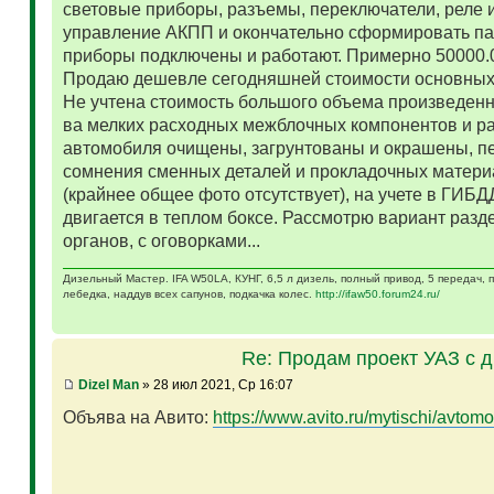
световые приборы, разъемы, переключатели, реле и
управление АКПП и окончательно сформировать па
приборы подключены и работают. Примерно 50000.
Продаю дешевле сегодняшней стоимости основных 
Не учтена стоимость большого объема произведенн
ва мелких расходных межблочных компонентов и р
автомобиля очищены, загрунтованы и окрашены, п
сомнения сменных деталей и прокладочных матери
(крайнее общее фото отсутствует), на учете в ГИБД
двигается в теплом боксе. Рассмотрю вариант разд
органов, с оговорками...
Дизельный Мастер. IFA W50LA, КУНГ, 6,5 л дизель, полный привод, 5 передач,
лебедка, наддув всех сапунов, подкачка колес.
http://ifaw50.forum24.ru/
Re: Продам проект УАЗ с 
Dizel Man
» 28 июл 2021, Ср 16:07
Объява на Авито:
https://www.avito.ru/mytischi/avtomo