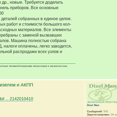
 др., новые. Требуется доделать
нель приборов. Все основные
00
деталей собранных в единое целое.
ых работ и стоимости большого кол-
асходных материалов. Все элементы
еребраны с заменой вызвавших
алов. Машина полностью собрана
Д, налоги оплачены, легко заводится,
ельной распродажи всех узлов и
 полные пневмоблокировки межосевая и межколесная,
дизелем и АКПП
bil ... 2142010410
Dizel Man
Сообщений:
505
Зарегистрирован:
29 ап