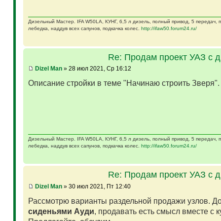
Дизельный Мастер. IFA W50LA, КУНГ, 6,5 л дизель, полный привод, 5 передач,
лебедка, наддув всех сапунов, подкачка колес.
http://ifaw50.forum24.ru/
Re: Продам проект УАЗ с 
Dizel Man
» 28 июл 2021, Ср 16:12
Описание стройки в теме "Начинаю строить Зверя"
Дизельный Мастер. IFA W50LA, КУНГ, 6,5 л дизель, полный привод, 5 передач,
лебедка, наддув всех сапунов, подкачка колес.
http://ifaw50.forum24.ru/
Re: Продам проект УАЗ с 
Dizel Man
» 30 июл 2021, Пт 12:40
Рассмотрю варианты раздельной продажи узлов. Д
сиденьями Ауди
, продавать есть смысл вместе с 