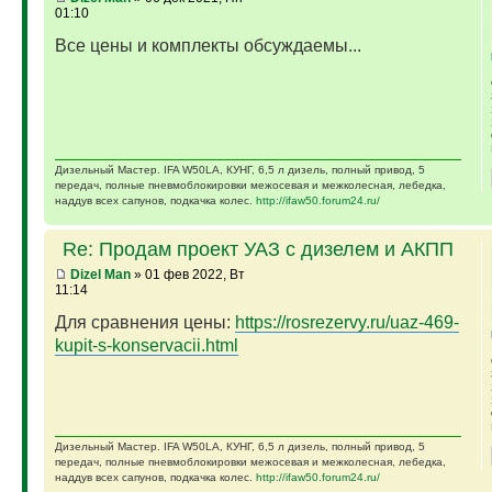
01:10
Все цены и комплекты обсуждаемы...
Дизельный Мастер. IFA W50LA, КУНГ, 6,5 л дизель, полный привод, 5
передач, полные пневмоблокировки межосевая и межколесная, лебедка,
наддув всех сапунов, подкачка колес.
http://ifaw50.forum24.ru/
Re: Продам проект УАЗ с дизелем и АКПП
Dizel Man
» 01 фев 2022, Вт
11:14
Для сравнения цены:
https://rosrezervy.ru/uaz-469-
kupit-s-konservacii.html
Дизельный Мастер. IFA W50LA, КУНГ, 6,5 л дизель, полный привод, 5
передач, полные пневмоблокировки межосевая и межколесная, лебедка,
наддув всех сапунов, подкачка колес.
http://ifaw50.forum24.ru/