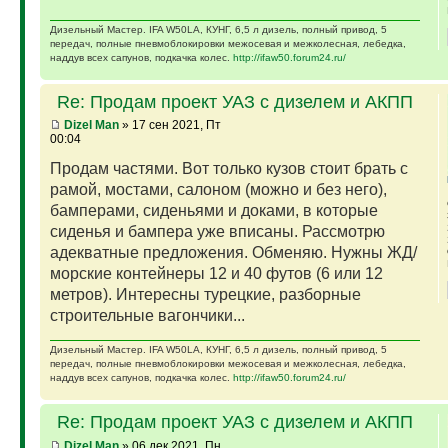
Дизельный Мастер. IFA W50LA, КУНГ, 6,5 л дизель, полный привод, 5
передач, полные пневмоблокировки межосевая и межколесная, лебедка,
наддув всех сапунов, подкачка колес.
http://ifaw50.forum24.ru/
Re: Продам проект УАЗ с дизелем и АКПП
Dizel Man
» 17 сен 2021, Пт
00:04
Продам частями. Вот только кузов стоит брать с
рамой, мостами, салоном (можно и без него),
бамперами, сиденьями и доками, в которые
сиденья и бампера уже вписаны. Рассмотрю
адекватные предложения. Обменяю. Нужны ЖД/
морские контейнеры 12 и 40 футов (6 или 12
метров). Интересны турецкие, разборные
строительные вагончики...
Дизельный Мастер. IFA W50LA, КУНГ, 6,5 л дизель, полный привод, 5
передач, полные пневмоблокировки межосевая и межколесная, лебедка,
наддув всех сапунов, подкачка колес.
http://ifaw50.forum24.ru/
Re: Продам проект УАЗ с дизелем и АКПП
Dizel Man
» 06 дек 2021, Пн