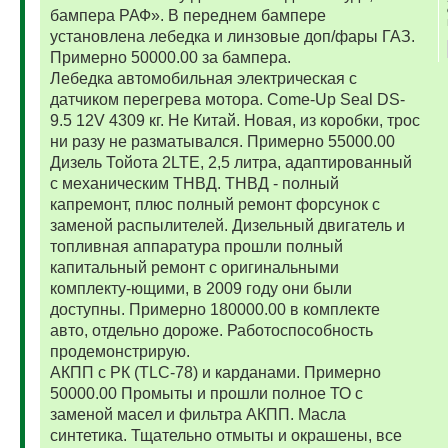
бампера РАФ». В переднем бампере
установлена лебедка и линзовые доп/фары ГАЗ.
Примерно 50000.00 за бампера.
Лебедка автомобильная электрическая с
датчиком перегрева мотора. Come-Up Seal DS-
9.5 12V 4309 кг. Не Китай. Новая, из коробки, трос
ни разу не разматывался. Примерно 55000.00
Дизель Тойота 2LTE, 2,5 литра, адаптированный
с механическим ТНВД. ТНВД - полный
капремонт, плюс полный ремонт форсунок с
заменой распылителей. Дизельный двигатель и
топливная аппаратура прошли полный
капитальный ремонт с оригинальными
комплекту-ющими, в 2009 году они были
доступны. Примерно 180000.00 в комплекте
авто, отдельно дороже. Работоспособность
продемонстрирую.
АКПП с РК (TLC-78) и карданами. Примерно
50000.00 Промыты и прошли полное ТО с
заменой масел и фильтра АКПП. Масла
синтетика. Тщательно отмыты и окрашены, все