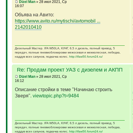
Dizel Man
» 28 июл 2021, Ср
16:07
Объява на Авито:
https://www.avito.ru/mytischi/avtomobil ...
2142010410
Дизельный Мастер. IFA W50LA, КУНГ, 6,5 л дизель, полный привод, 5
передач, полные пневмоблокировки межосевая и межколесная, лебедка,
наддув всех сапунов, подкачка колес.
http://ifaw50.forum24.ru/
Re: Продам проект УАЗ с дизелем и АКПП
Dizel Man
» 28 июл 2021, Ср
16:12
Описание стройки в теме "Начинаю строить
Зверя".
viewtopic.php?t=9484
Дизельный Мастер. IFA W50LA, КУНГ, 6,5 л дизель, полный привод, 5
передач, полные пневмоблокировки межосевая и межколесная, лебедка,
наддув всех сапунов, подкачка колес.
http://ifaw50.forum24.ru/