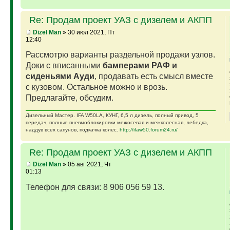
Re: Продам проект УАЗ с дизелем и АКПП
Dizel Man
» 30 июл 2021, Пт
12:40
Рассмотрю варианты раздельной продажи узлов.
Доки с вписанными
бамперами РАФ и
сиденьями Ауди
, продавать есть смысл вместе
с кузовом. Остальное можно и врозь.
Предлагайте, обсудим.
Дизельный Мастер. IFA W50LA, КУНГ, 6,5 л дизель, полный привод, 5
передач, полные пневмоблокировки межосевая и межколесная, лебедка,
наддув всех сапунов, подкачка колес.
http://ifaw50.forum24.ru/
Re: Продам проект УАЗ с дизелем и АКПП
Dizel Man
» 05 авг 2021, Чт
01:13
Телефон для связи: 8 906 056 59 13.