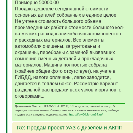
Примерно 50000.00
Продаю дешевле сегодняшней стоимости
основных деталей собранных в единое целое.
Не учтена стоимость большого объема
произведенных работ и стоимости большого кол-
ва мелких расходных межблочных компонентов
и расходных материалов. Все элементы
автомобиля очищены, загрунтованы и
окрашены, перебраны с заменой вызвавших
сомнения сменных деталей и прокладочных
материалов. Машина полностью собрана
(крайнее общее фото отсутствует), на учете в
ГИБДД, налоги оплачены, легко заводится,
двигается в теплом боксе. Рассмотрю вариант
раздельной распродажи всех узлов и органов, с
оговорками...
Дизельный Мастер. IFA W50LA, КУНГ, 6,5 л дизель, полный привод, 5
передач, полные пневмоблокировки межосевая и межколесная, лебедка,
наддув всех сапунов, подкачка колес.
http://ifaw50.forum24.ru/
Re: Продам проект УАЗ с дизелем и АКПП