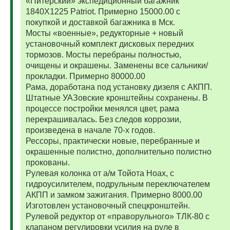
«Питерский» экспедиционный багажник
1840Х1225 Patriot. Примерно 15000.00 с
покупкой и доставкой багажника в Мск.
Мосты «военные», редукторные + новый
установочный комплект дисковых передних
тормозов. Мосты перебраны полностью,
очищены и окрашены. Заменены все сальники/
прокладки. Примерно 80000.00
Рама, доработана под установку дизеля с АКПП.
Штатные УАЗовские кронштейны сохранены. В
процессе постройки менялся цвет, рама
перекрашивалась. Без следов коррозии,
произведена в начале 70-х годов.
Рессоры, практически новые, перебранные и
окрашенные полистно, дополнительно полистно
прокованы.
Рулевая колонка от а/м Тойота Ноах, с
гидроусилителем, подрульным переключателем
АКПП и замком зажигания. Примерно 8000.00
Изготовлен установочный спецкронштейн.
Рулевой редуктор от «праворульного» ТЛК-80 с
клапаном регулировки усилия на руле в