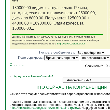
09:47
180000.00 видимо загнул сильно. Резина,
сегодня, если есть в наличии, стоит 25000.00,
диски по 8800.00. Получается 125000.00 +
44000.00 = 169000.00. Отдам колеса за
150000.00...
Дизельный Мастер. IFA W50LA, КУНГ, 6,5 л дизель, полный привод, 5
передач, полные пневмоблокировки межосевая и межколесная, лебедка,
наддув всех сапунов, подкачка колес.
http://ifaw50.forum24.ru/
Показать сообщения за:
Поле сортировки
Ответить
Сообщений: 10 
Вернуться в Автомобили 4х4
КТО СЕЙЧАС НА КОНФЕРЕНЦИИ
Сейчас этот форум просматривают: нет зарегистрированных пользоват
Если вы ищете надежное казино с богатым выбором игр и быстрыми в
обратите внимание на сайт интернет-казино Vostok (обзор вы можете 
https://hmkazinoru.com/casino/vostok-casino-review
). Наш обзор казино 