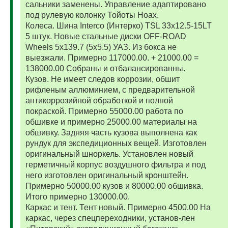
сальники заменены. Управление адаптировано
под рулевую колонку Тойоты Ноах.
Колеса. Шина Interco (Интерко) TSL 33x12.5-15LT
5 штук. Новые стальные диски OFF-ROAD
Wheels 5x139.7 (5x5.5) УАЗ. Из бокса не
выезжали. Примерно 117000.00. + 21000.00 =
138000.00 Собраны и отбалансированны.
Кузов. Не имеет следов коррозии, обшит
рифленым аллюминием, с предварительной
антикоррозийной обработкой и полной
покраской. Примерно 55000.00 работа по
обшивке и примерно 25000.00 материалы на
обшивку. Задняя часть кузова выполнена как
рундук для экспедиционных вещей. Изготовлен
оригинальный шноркель. Установлен новый
герметичный корпус воздушного фильтра и под
него изготовлен оригинальный кронштейн.
Примерно 50000.00 кузов и 80000.00 обшивка.
Итого примерно 130000.00.
Каркас и тент. Тент новый. Примерно 4500.00 На
каркас, через спецпереходники, установ-лен