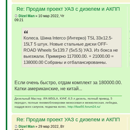
Re: Продам проект УАЗ с дизелем и АКПП
Dizel Man
» 10 мар 2022, Чт
09:21
Колеса. Шина Interco (Интерко) TSL 33x12.5-
15LT 5 штук. Новые стальные диски OFF-
ROAD Wheels 5x139.7 (5x5.5) УАЗ. Из бокса не
выезжали. Примерно 117000.00. + 21000.00 =
138000.00 Собраны и отбалансированны.
Если очень быстро, отдам комплект за 180000.00.
Катки американские, не китай...
Дизельный Мастер. IFA W50LA, КУНГ, 6,5 л дизель, полный привод, 5
передач, полные пневмоблокировки межосевая и межколесная, лебедка,
наддув всех сапунов, подкачка колес.
http://ifaw50.forum24.ru/
Re: Продам проект УАЗ с дизелем и АКПП
Dizel Man
» 29 мар 2022, Вт