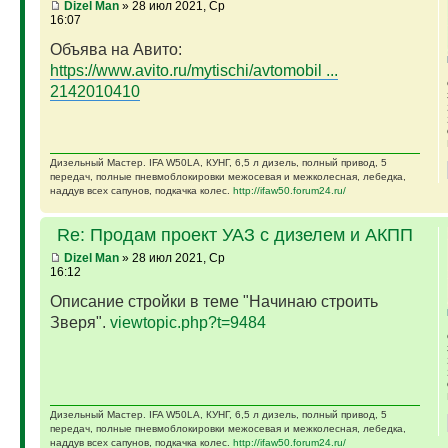
Dizel Man
» 28 июл 2021, Ср
16:07
Объява на Авито:
https://www.avito.ru/mytischi/avtomobil ...
2142010410
Дизельный Мастер. IFA W50LA, КУНГ, 6,5 л дизель, полный привод, 5
передач, полные пневмоблокировки межосевая и межколесная, лебедка,
наддув всех сапунов, подкачка колес.
http://ifaw50.forum24.ru/
Re: Продам проект УАЗ с дизелем и АКПП
Dizel Man
» 28 июл 2021, Ср
16:12
Описание стройки в теме "Начинаю строить
Зверя".
viewtopic.php?t=9484
Дизельный Мастер. IFA W50LA, КУНГ, 6,5 л дизель, полный привод, 5
передач, полные пневмоблокировки межосевая и межколесная, лебедка,
наддув всех сапунов, подкачка колес.
http://ifaw50.forum24.ru/