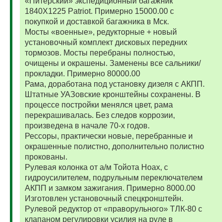
«Питерский» экспедиционный багажник
1840Х1225 Patriot. Примерно 15000.00 с
покупкой и доставкой багажника в Мск.
Мосты «военные», редукторные + новый
установочный комплект дисковых передних
тормозов. Мосты перебраны полностью,
очищены и окрашены. Заменены все сальники/
прокладки. Примерно 80000.00
Рама, доработана под установку дизеля с АКПП.
Штатные УАЗовские кронштейны сохранены. В
процессе постройки менялся цвет, рама
перекрашивалась. Без следов коррозии,
произведена в начале 70-х годов.
Рессоры, практически новые, перебранные и
окрашенные полистно, дополнительно полистно
прокованы.
Рулевая колонка от а/м Тойота Ноах, с
гидроусилителем, подрульным переключателем
АКПП и замком зажигания. Примерно 8000.00
Изготовлен установочный спецкронштейн.
Рулевой редуктор от «праворульного» ТЛК-80 с
клапаном регулировки усилия на руле в