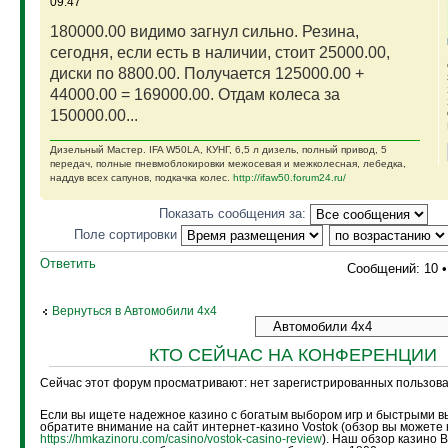
09:47
180000.00 видимо загнул сильно. Резина,
сегодня, если есть в наличии, стоит 25000.00,
диски по 8800.00. Получается 125000.00 +
44000.00 = 169000.00. Отдам колеса за
150000.00...
Дизельный Мастер. IFA W50LA, КУНГ, 6,5 л дизель, полный привод, 5
передач, полные пневмоблокировки межосевая и межколесная, лебедка,
наддув всех сапунов, подкачка колес.
http://ifaw50.forum24.ru/
Показать сообщения за:
Поле сортировки
Ответить
Сообщений: 10 
Вернуться в Автомобили 4х4
КТО СЕЙЧАС НА КОНФЕРЕНЦИИ
Сейчас этот форум просматривают: нет зарегистрированных пользоват
Если вы ищете надежное казино с богатым выбором игр и быстрыми в
обратите внимание на сайт интернет-казино Vostok (обзор вы можете 
https://hmkazinoru.com/casino/vostok-casino-review
). Наш обзор казино 