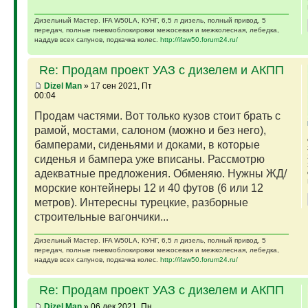
Дизельный Мастер. IFA W50LA, КУНГ, 6,5 л дизель, полный привод, 5
передач, полные пневмоблокировки межосевая и межколесная, лебедка,
наддув всех сапунов, подкачка колес.
http://ifaw50.forum24.ru/
Re: Продам проект УАЗ с дизелем и АКПП
Dizel Man
» 17 сен 2021, Пт
00:04
Продам частями. Вот только кузов стоит брать с
рамой, мостами, салоном (можно и без него),
бамперами, сиденьями и доками, в которые
сиденья и бампера уже вписаны. Рассмотрю
адекватные предложения. Обменяю. Нужны ЖД/
морские контейнеры 12 и 40 футов (6 или 12
метров). Интересны турецкие, разборные
строительные вагончики...
Дизельный Мастер. IFA W50LA, КУНГ, 6,5 л дизель, полный привод, 5
передач, полные пневмоблокировки межосевая и межколесная, лебедка,
наддув всех сапунов, подкачка колес.
http://ifaw50.forum24.ru/
Re: Продам проект УАЗ с дизелем и АКПП
Dizel Man
» 06 дек 2021, Пн