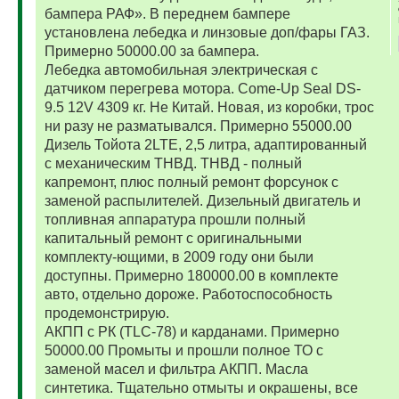
бампера РАФ». В переднем бампере
установлена лебедка и линзовые доп/фары ГАЗ.
Примерно 50000.00 за бампера.
Лебедка автомобильная электрическая с
датчиком перегрева мотора. Come-Up Seal DS-
9.5 12V 4309 кг. Не Китай. Новая, из коробки, трос
ни разу не разматывался. Примерно 55000.00
Дизель Тойота 2LTE, 2,5 литра, адаптированный
с механическим ТНВД. ТНВД - полный
капремонт, плюс полный ремонт форсунок с
заменой распылителей. Дизельный двигатель и
топливная аппаратура прошли полный
капитальный ремонт с оригинальными
комплекту-ющими, в 2009 году они были
доступны. Примерно 180000.00 в комплекте
авто, отдельно дороже. Работоспособность
продемонстрирую.
АКПП с РК (TLC-78) и карданами. Примерно
50000.00 Промыты и прошли полное ТО с
заменой масел и фильтра АКПП. Масла
синтетика. Тщательно отмыты и окрашены, все