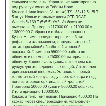
сальники заменены. Управление адаптировано
под рулевую колонку Тойоты Ноах.
Колеса. Шина Interco (Интерко) TSL 33x12.5-15LT
5 штук. Новые стальные диски OFF-ROAD
Wheels 5x139.7 (5x5.5) УАЗ. Из бокса не
выезжали. Примерно 117000.00. + 21000.00 =
138000.00 Собраны и отбалансированны.
Кузов. Не имеет следов коррозии, обшит
рифленым аллюминием, с предварительной
антикоррозийной обработкой и полной
покраской. Примерно 55000.00 работа по
обшивке и примерно 25000.00 материалы на
обшивку. Задняя часть кузова выполнена как
рундук для экспедиционных вещей. Изготовлен
оригинальный шноркель. Установлен новый
герметичный корпус воздушного фильтра и под
него изготовлен оригинальный кронштейн.
Примерно 50000.00 кузов и 80000.00 обшивка.
Итого примерно 130000.00.
Каркас и тент. Тент новый. Примерно 4500.00 На
каркас, через спецпереходники, установ-лен