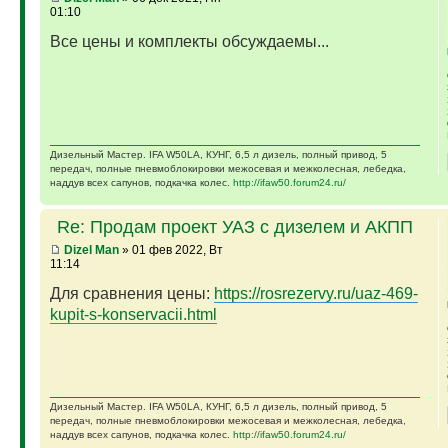
01:10
Все цены и комплекты обсуждаемы...
Дизельный Мастер. IFA W50LA, КУНГ, 6,5 л дизель, полный привод, 5
передач, полные пневмоблокировки межосевая и межколесная, лебедка,
наддув всех сапунов, подкачка колес.
http://ifaw50.forum24.ru/
Re: Продам проект УАЗ с дизелем и АКПП
Dizel Man
» 01 фев 2022, Вт
11:14
Для сравнения цены:
https://rosrezervy.ru/uaz-469-
kupit-s-konservacii.html
Дизельный Мастер. IFA W50LA, КУНГ, 6,5 л дизель, полный привод, 5
передач, полные пневмоблокировки межосевая и межколесная, лебедка,
наддув всех сапунов, подкачка колес.
http://ifaw50.forum24.ru/