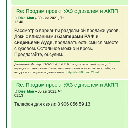
Re: Продам проект УАЗ с дизелем и АКПП
Dizel Man
» 30 июл 2021, Пт
12:40
Рассмотрю варианты раздельной продажи узлов.
Доки с вписанными
бамперами РАФ и
сиденьями Ауди
, продавать есть смысл вместе
с кузовом. Остальное можно и врозь.
Предлагайте, обсудим.
Дизельный Мастер. IFA W50LA, КУНГ, 6,5 л дизель, полный привод, 5
передач, полные пневмоблокировки межосевая и межколесная, лебедка,
наддув всех сапунов, подкачка колес.
http://ifaw50.forum24.ru/
Re: Продам проект УАЗ с дизелем и АКПП
Dizel Man
» 05 авг 2021, Чт
01:13
Телефон для связи: 8 906 056 59 13.