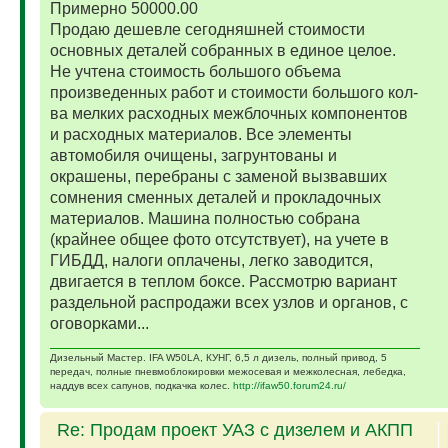
Примерно 50000.00
Продаю дешевле сегодняшней стоимости
основных деталей собранных в единое целое.
Не учтена стоимость большого объема
произведенных работ и стоимости большого кол-
ва мелких расходных межблочных компонентов
и расходных материалов. Все элементы
автомобиля очищены, загрунтованы и
окрашены, перебраны с заменой вызвавших
сомнения сменных деталей и прокладочных
материалов. Машина полностью собрана
(крайнее общее фото отсутствует), на учете в
ГИБДД, налоги оплачены, легко заводится,
двигается в теплом боксе. Рассмотрю вариант
раздельной распродажи всех узлов и органов, с
оговорками...
Дизельный Мастер. IFA W50LA, КУНГ, 6,5 л дизель, полный привод, 5
передач, полные пневмоблокировки межосевая и межколесная, лебедка,
наддув всех сапунов, подкачка колес.
http://ifaw50.forum24.ru/
Re: Продам проект УАЗ с дизелем и АКПП