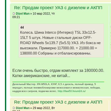
Re: Продам проект УАЗ с дизелем и АКПП
Dizel Man
» 10 мар 2022, Чт
09:21
Колеса. Шина Interco (Интерко) TSL 33x12.5-
15LT 5 штук. Новые стальные диски OFF-
ROAD Wheels 5x139.7 (5x5.5) УАЗ. Из бокса не
выезжали. Примерно 117000.00. + 21000.00 =
138000.00 Собраны и отбалансированны.
Если очень быстро, отдам комплект за 180000.00.
Катки американские, не китай...
Дизельный Мастер. IFA W50LA, КУНГ, 6,5 л дизель, полный привод, 5
передач, полные пневмоблокировки межосевая и межколесная, лебедка,
наддув всех сапунов, подкачка колес.
http://ifaw50.forum24.ru/
Re: Продам проект УАЗ с дизелем и АКПП
Dizel Man
» 29 мар 2022, Вт