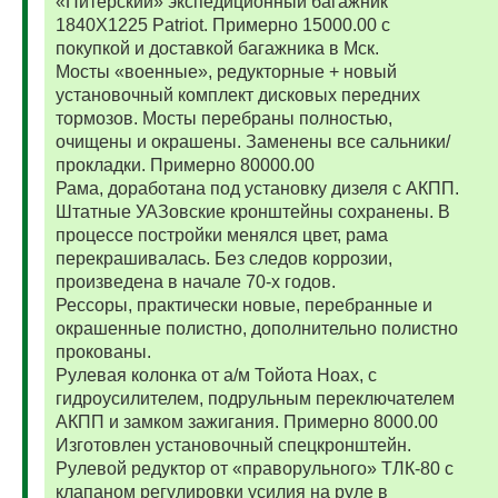
«Питерский» экспедиционный багажник
1840Х1225 Patriot. Примерно 15000.00 с
покупкой и доставкой багажника в Мск.
Мосты «военные», редукторные + новый
установочный комплект дисковых передних
тормозов. Мосты перебраны полностью,
очищены и окрашены. Заменены все сальники/
прокладки. Примерно 80000.00
Рама, доработана под установку дизеля с АКПП.
Штатные УАЗовские кронштейны сохранены. В
процессе постройки менялся цвет, рама
перекрашивалась. Без следов коррозии,
произведена в начале 70-х годов.
Рессоры, практически новые, перебранные и
окрашенные полистно, дополнительно полистно
прокованы.
Рулевая колонка от а/м Тойота Ноах, с
гидроусилителем, подрульным переключателем
АКПП и замком зажигания. Примерно 8000.00
Изготовлен установочный спецкронштейн.
Рулевой редуктор от «праворульного» ТЛК-80 с
клапаном регулировки усилия на руле в