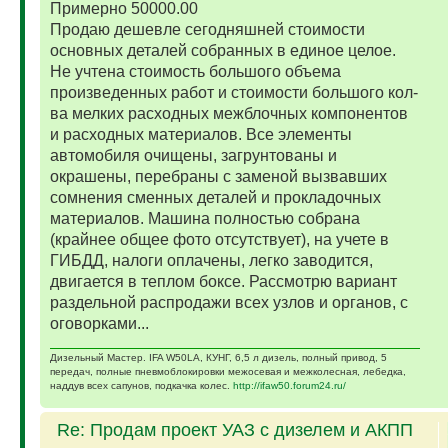
Примерно 50000.00
Продаю дешевле сегодняшней стоимости
основных деталей собранных в единое целое.
Не учтена стоимость большого объема
произведенных работ и стоимости большого кол-
ва мелких расходных межблочных компонентов
и расходных материалов. Все элементы
автомобиля очищены, загрунтованы и
окрашены, перебраны с заменой вызвавших
сомнения сменных деталей и прокладочных
материалов. Машина полностью собрана
(крайнее общее фото отсутствует), на учете в
ГИБДД, налоги оплачены, легко заводится,
двигается в теплом боксе. Рассмотрю вариант
раздельной распродажи всех узлов и органов, с
оговорками...
Дизельный Мастер. IFA W50LA, КУНГ, 6,5 л дизель, полный привод, 5
передач, полные пневмоблокировки межосевая и межколесная, лебедка,
наддув всех сапунов, подкачка колес.
http://ifaw50.forum24.ru/
Re: Продам проект УАЗ с дизелем и АКПП