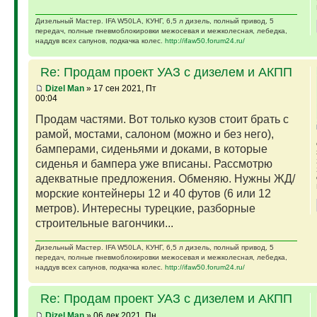
Дизельный Мастер. IFA W50LA, КУНГ, 6,5 л дизель, полный привод, 5
передач, полные пневмоблокировки межосевая и межколесная, лебедка,
наддув всех сапунов, подкачка колес.
http://ifaw50.forum24.ru/
Re: Продам проект УАЗ с дизелем и АКПП
Dizel Man
» 17 сен 2021, Пт
00:04
Продам частями. Вот только кузов стоит брать с
рамой, мостами, салоном (можно и без него),
бамперами, сиденьями и доками, в которые
сиденья и бампера уже вписаны. Рассмотрю
адекватные предложения. Обменяю. Нужны ЖД/
морские контейнеры 12 и 40 футов (6 или 12
метров). Интересны турецкие, разборные
строительные вагончики...
Дизельный Мастер. IFA W50LA, КУНГ, 6,5 л дизель, полный привод, 5
передач, полные пневмоблокировки межосевая и межколесная, лебедка,
наддув всех сапунов, подкачка колес.
http://ifaw50.forum24.ru/
Re: Продам проект УАЗ с дизелем и АКПП
Dizel Man
» 06 дек 2021, Пн