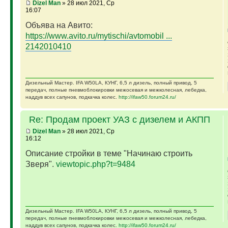
Dizel Man
» 28 июл 2021, Ср
16:07
Объява на Авито:
https://www.avito.ru/mytischi/avtomobil ...
2142010410
Дизельный Мастер. IFA W50LA, КУНГ, 6,5 л дизель, полный привод, 5
передач, полные пневмоблокировки межосевая и межколесная, лебедка,
наддув всех сапунов, подкачка колес.
http://ifaw50.forum24.ru/
Re: Продам проект УАЗ с дизелем и АКПП
Dizel Man
» 28 июл 2021, Ср
16:12
Описание стройки в теме "Начинаю строить
Зверя".
viewtopic.php?t=9484
Дизельный Мастер. IFA W50LA, КУНГ, 6,5 л дизель, полный привод, 5
передач, полные пневмоблокировки межосевая и межколесная, лебедка,
наддув всех сапунов, подкачка колес.
http://ifaw50.forum24.ru/