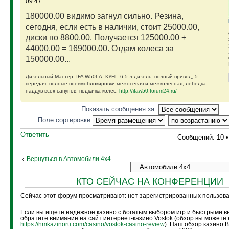
09:47
180000.00 видимо загнул сильно. Резина,
сегодня, если есть в наличии, стоит 25000.00,
диски по 8800.00. Получается 125000.00 +
44000.00 = 169000.00. Отдам колеса за
150000.00...
Дизельный Мастер. IFA W50LA, КУНГ, 6,5 л дизель, полный привод, 5
передач, полные пневмоблокировки межосевая и межколесная, лебедка,
наддув всех сапунов, подкачка колес.
http://ifaw50.forum24.ru/
Показать сообщения за:
Поле сортировки
Ответить
Сообщений: 10 
Вернуться в Автомобили 4х4
КТО СЕЙЧАС НА КОНФЕРЕНЦИИ
Сейчас этот форум просматривают: нет зарегистрированных пользоват
Если вы ищете надежное казино с богатым выбором игр и быстрыми в
обратите внимание на сайт интернет-казино Vostok (обзор вы можете 
https://hmkazinoru.com/casino/vostok-casino-review
). Наш обзор казино 