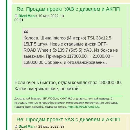
Re: Продам проект УАЗ с дизелем и АКПП
Dizel Man
» 10 мар 2022, Чт
09:21
Колеса. Шина Interco (Интерко) TSL 33x12.5-
15LT 5 штук. Новые стальные диски OFF-
ROAD Wheels 5x139.7 (5x5.5) УАЗ. Из бокса не
выезжали. Примерно 117000.00. + 21000.00 =
138000.00 Собраны и отбалансированны.
Если очень быстро, отдам комплект за 180000.00.
Катки американские, не китай...
Дизельный Мастер. IFA W50LA, КУНГ, 6,5 л дизель, полный привод, 5
передач, полные пневмоблокировки межосевая и межколесная, лебедка,
наддув всех сапунов, подкачка колес.
http://ifaw50.forum24.ru/
Re: Продам проект УАЗ с дизелем и АКПП
Dizel Man
» 29 мар 2022, Вт