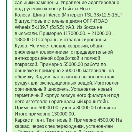
сальники заменены. Управление адаптировано
под рулевую колонку Тойоты Ноах.
Колеса. Шина Interco (Интерко) TSL 33x12.5-15LT
5 штук. Новые стальные диски OFF-ROAD
Wheels 5x139.7 (5x5.5) УАЗ. Из бокса не
выезжали. Примерно 117000.00. + 21000.00 =
138000.00 Собраны и отбалансированны.
Кузов. Не имеет следов коррозии, обшит
рифленым аллюминием, с предварительной
антикоррозийной обработкой и полной
покраской. Примерно 55000.00 работа по
обшивке и примерно 25000.00 материалы на
обшивку. Задняя часть кузова выполнена как
рундук для экспедиционных вещей. Изготовлен
оригинальный шноркель. Установлен новый
герметичный корпус воздушного фильтра и под
него изготовлен оригинальный кронштейн.
Примерно 50000.00 кузов и 80000.00 обшивка.
Итого примерно 130000.00.
Каркас и тент. Тент новый. Примерно 4500.00 На
каркас, через спецпереходники, установ-лен