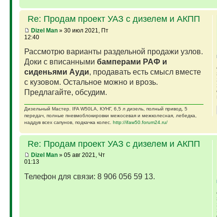
Re: Продам проект УАЗ с дизелем и АКПП
Dizel Man
» 30 июл 2021, Пт
12:40
Рассмотрю варианты раздельной продажи узлов.
Доки с вписанными
бамперами РАФ и
сиденьями Ауди
, продавать есть смысл вместе
с кузовом. Остальное можно и врозь.
Предлагайте, обсудим.
Дизельный Мастер. IFA W50LA, КУНГ, 6,5 л дизель, полный привод, 5
передач, полные пневмоблокировки межосевая и межколесная, лебедка,
наддув всех сапунов, подкачка колес.
http://ifaw50.forum24.ru/
Re: Продам проект УАЗ с дизелем и АКПП
Dizel Man
» 05 авг 2021, Чт
01:13
Телефон для связи: 8 906 056 59 13.