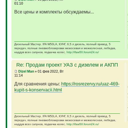
01:10
Все цены и комплекты обсуждаемы...
Дизельный Мастер. IFA W50LA, КУНГ, 6,5 л дизель, полный привод, 5
передач, полные пневмоблокировки межосевая и межколесная, лебедка,
наддув всех сапунов, подкачка колес.
http://ifaw50.forum24.ru/
Re: Продам проект УАЗ с дизелем и АКПП
Dizel Man
» 01 фев 2022, Вт
11:14
Для сравнения цены:
https://rosrezervy.ru/uaz-469-
kupit-s-konservacii.html
Дизельный Мастер. IFA W50LA, КУНГ, 6,5 л дизель, полный привод, 5
передач, полные пневмоблокировки межосевая и межколесная, лебедка,
наддув всех сапунов, подкачка колес.
http://ifaw50.forum24.ru/