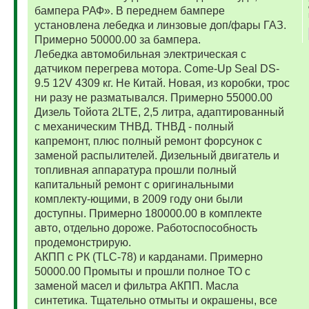
бампера РАФ». В переднем бампере
установлена лебедка и линзовые доп/фары ГАЗ.
Примерно 50000.00 за бампера.
Лебедка автомобильная электрическая с
датчиком перегрева мотора. Come-Up Seal DS-
9.5 12V 4309 кг. Не Китай. Новая, из коробки, трос
ни разу не разматывался. Примерно 55000.00
Дизель Тойота 2LTE, 2,5 литра, адаптированный
с механическим ТНВД. ТНВД - полный
капремонт, плюс полный ремонт форсунок с
заменой распылителей. Дизельный двигатель и
топливная аппаратура прошли полный
капитальный ремонт с оригинальными
комплекту-ющими, в 2009 году они были
доступны. Примерно 180000.00 в комплекте
авто, отдельно дороже. Работоспособность
продемонстрирую.
АКПП с РК (TLC-78) и карданами. Примерно
50000.00 Промыты и прошли полное ТО с
заменой масел и фильтра АКПП. Масла
синтетика. Тщательно отмыты и окрашены, все