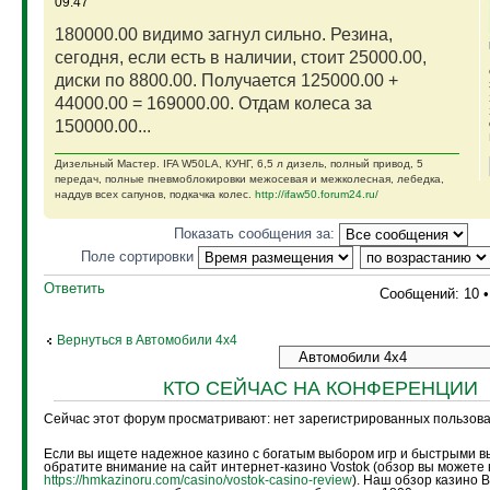
09:47
180000.00 видимо загнул сильно. Резина,
сегодня, если есть в наличии, стоит 25000.00,
диски по 8800.00. Получается 125000.00 +
44000.00 = 169000.00. Отдам колеса за
150000.00...
Дизельный Мастер. IFA W50LA, КУНГ, 6,5 л дизель, полный привод, 5
передач, полные пневмоблокировки межосевая и межколесная, лебедка,
наддув всех сапунов, подкачка колес.
http://ifaw50.forum24.ru/
Показать сообщения за:
Поле сортировки
Ответить
Сообщений: 10 
Вернуться в Автомобили 4х4
КТО СЕЙЧАС НА КОНФЕРЕНЦИИ
Сейчас этот форум просматривают: нет зарегистрированных пользоват
Если вы ищете надежное казино с богатым выбором игр и быстрыми в
обратите внимание на сайт интернет-казино Vostok (обзор вы можете 
https://hmkazinoru.com/casino/vostok-casino-review
). Наш обзор казино 