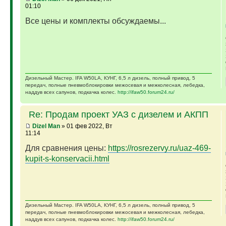
01:10
Все цены и комплекты обсуждаемы...
Дизельный Мастер. IFA W50LA, КУНГ, 6,5 л дизель, полный привод, 5
передач, полные пневмоблокировки межосевая и межколесная, лебедка,
наддув всех сапунов, подкачка колес.
http://ifaw50.forum24.ru/
Re: Продам проект УАЗ с дизелем и АКПП
Dizel Man
» 01 фев 2022, Вт
11:14
Для сравнения цены:
https://rosrezervy.ru/uaz-469-
kupit-s-konservacii.html
Дизельный Мастер. IFA W50LA, КУНГ, 6,5 л дизель, полный привод, 5
передач, полные пневмоблокировки межосевая и межколесная, лебедка,
наддув всех сапунов, подкачка колес.
http://ifaw50.forum24.ru/