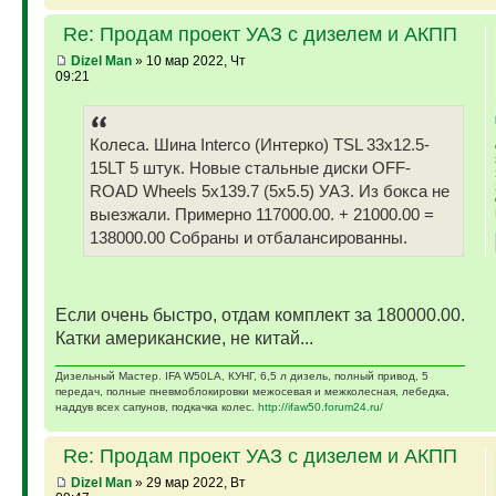
Re: Продам проект УАЗ с дизелем и АКПП
Dizel Man
» 10 мар 2022, Чт
09:21
Колеса. Шина Interco (Интерко) TSL 33x12.5-
15LT 5 штук. Новые стальные диски OFF-
ROAD Wheels 5x139.7 (5x5.5) УАЗ. Из бокса не
выезжали. Примерно 117000.00. + 21000.00 =
138000.00 Собраны и отбалансированны.
Если очень быстро, отдам комплект за 180000.00.
Катки американские, не китай...
Дизельный Мастер. IFA W50LA, КУНГ, 6,5 л дизель, полный привод, 5
передач, полные пневмоблокировки межосевая и межколесная, лебедка,
наддув всех сапунов, подкачка колес.
http://ifaw50.forum24.ru/
Re: Продам проект УАЗ с дизелем и АКПП
Dizel Man
» 29 мар 2022, Вт