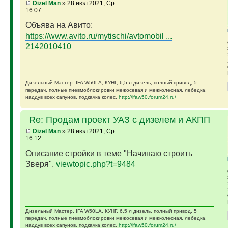
Dizel Man
» 28 июл 2021, Ср
16:07
Объява на Авито:
https://www.avito.ru/mytischi/avtomobil ...
2142010410
Дизельный Мастер. IFA W50LA, КУНГ, 6,5 л дизель, полный привод, 5
передач, полные пневмоблокировки межосевая и межколесная, лебедка,
наддув всех сапунов, подкачка колес.
http://ifaw50.forum24.ru/
Re: Продам проект УАЗ с дизелем и АКПП
Dizel Man
» 28 июл 2021, Ср
16:12
Описание стройки в теме "Начинаю строить
Зверя".
viewtopic.php?t=9484
Дизельный Мастер. IFA W50LA, КУНГ, 6,5 л дизель, полный привод, 5
передач, полные пневмоблокировки межосевая и межколесная, лебедка,
наддув всех сапунов, подкачка колес.
http://ifaw50.forum24.ru/