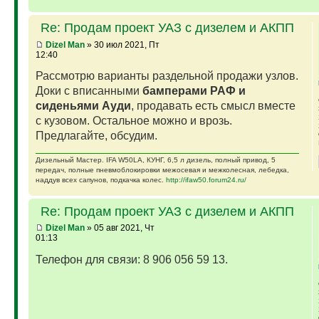
Re: Продам проект УАЗ с дизелем и АКПП
Dizel Man
» 30 июл 2021, Пт
12:40
Рассмотрю варианты раздельной продажи узлов.
Доки с вписанными
бамперами РАФ и
сиденьями Ауди
, продавать есть смысл вместе
с кузовом. Остальное можно и врозь.
Предлагайте, обсудим.
Дизельный Мастер. IFA W50LA, КУНГ, 6,5 л дизель, полный привод, 5
передач, полные пневмоблокировки межосевая и межколесная, лебедка,
наддув всех сапунов, подкачка колес.
http://ifaw50.forum24.ru/
Re: Продам проект УАЗ с дизелем и АКПП
Dizel Man
» 05 авг 2021, Чт
01:13
Телефон для связи: 8 906 056 59 13.