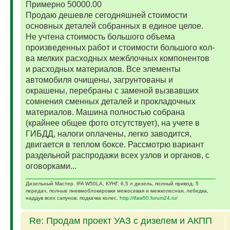
Примерно 50000.00
Продаю дешевле сегодняшней стоимости
основных деталей собранных в единое целое.
Не учтена стоимость большого объема
произведенных работ и стоимости большого кол-
ва мелких расходных межблочных компонентов
и расходных материалов. Все элементы
автомобиля очищены, загрунтованы и
окрашены, перебраны с заменой вызвавших
сомнения сменных деталей и прокладочных
материалов. Машина полностью собрана
(крайнее общее фото отсутствует), на учете в
ГИБДД, налоги оплачены, легко заводится,
двигается в теплом боксе. Рассмотрю вариант
раздельной распродажи всех узлов и органов, с
оговорками...
Дизельный Мастер. IFA W50LA, КУНГ, 6,5 л дизель, полный привод, 5
передач, полные пневмоблокировки межосевая и межколесная, лебедка,
наддув всех сапунов, подкачка колес.
http://ifaw50.forum24.ru/
Re: Продам проект УАЗ с дизелем и АКПП