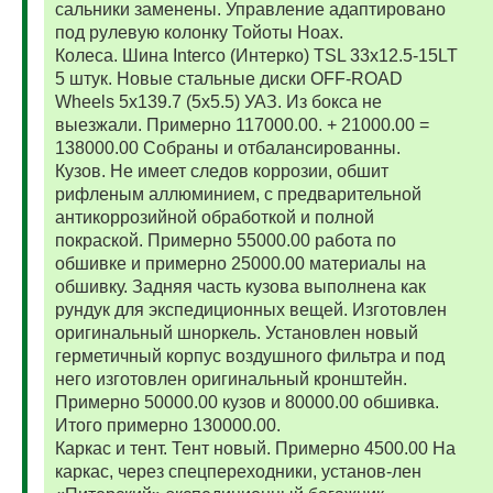
сальники заменены. Управление адаптировано
под рулевую колонку Тойоты Ноах.
Колеса. Шина Interco (Интерко) TSL 33x12.5-15LT
5 штук. Новые стальные диски OFF-ROAD
Wheels 5x139.7 (5x5.5) УАЗ. Из бокса не
выезжали. Примерно 117000.00. + 21000.00 =
138000.00 Собраны и отбалансированны.
Кузов. Не имеет следов коррозии, обшит
рифленым аллюминием, с предварительной
антикоррозийной обработкой и полной
покраской. Примерно 55000.00 работа по
обшивке и примерно 25000.00 материалы на
обшивку. Задняя часть кузова выполнена как
рундук для экспедиционных вещей. Изготовлен
оригинальный шноркель. Установлен новый
герметичный корпус воздушного фильтра и под
него изготовлен оригинальный кронштейн.
Примерно 50000.00 кузов и 80000.00 обшивка.
Итого примерно 130000.00.
Каркас и тент. Тент новый. Примерно 4500.00 На
каркас, через спецпереходники, установ-лен