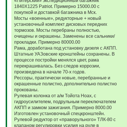
«Питерский» экспедиционный багажник
1840Х1225 Patriot. Примерно 15000.00 с
покупкой и доставкой багажника в Мск.
Мосты «военные», редукторные + новый
установочный комплект дисковых передних
тормозов. Мосты перебраны полностью,
очищены и окрашены. Заменены все сальники/
прокладки. Примерно 80000.00
Рама, доработана под установку дизеля с АКПП.
Штатные УАЗовские кронштейны сохранены. В
процессе постройки менялся цвет, рама
перекрашивалась. Без следов коррозии,
произведена в начале 70-х годов.
Рессоры, практически новые, перебранные и
окрашенные полистно, дополнительно полистно
прокованы.
Рулевая колонка от а/м Тойота Ноах, с
гидроусилителем, подрульным переключателем
АКПП и замком зажигания. Примерно 8000.00
Изготовлен установочный спецкронштейн.
Рулевой редуктор от «праворульного» ТЛК-80 с
клапаном регулировки усилия на руле в