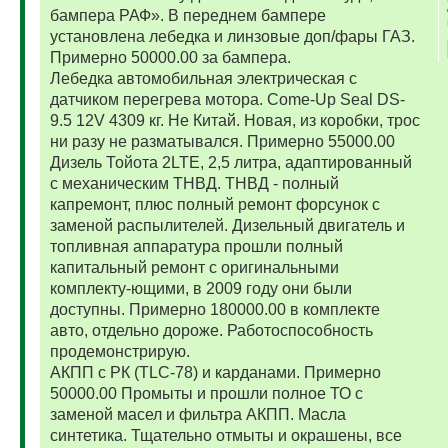
бампера РАФ». В переднем бампере
установлена лебедка и линзовые доп/фары ГАЗ.
Примерно 50000.00 за бампера.
Лебедка автомобильная электрическая с
датчиком перегрева мотора. Come-Up Seal DS-
9.5 12V 4309 кг. Не Китай. Новая, из коробки, трос
ни разу не разматывался. Примерно 55000.00
Дизель Тойота 2LTE, 2,5 литра, адаптированный
с механическим ТНВД. ТНВД - полный
капремонт, плюс полный ремонт форсунок с
заменой распылителей. Дизельный двигатель и
топливная аппаратура прошли полный
капитальный ремонт с оригинальными
комплекту-ющими, в 2009 году они были
доступны. Примерно 180000.00 в комплекте
авто, отдельно дороже. Работоспособность
продемонстрирую.
АКПП с РК (TLC-78) и карданами. Примерно
50000.00 Промыты и прошли полное ТО с
заменой масел и фильтра АКПП. Масла
синтетика. Тщательно отмыты и окрашены, все