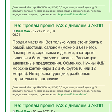
Дизельный Мастер. IFA W50LA, КУНГ, 6,5 л дизель, полный привод, 5
передач, полные пневмоблокировки межосевая и межколесная, лебедка,
наддув всех сапунов, подкачка колес.
http://ifaw50.forum24.ru/
Re: Продам проект УАЗ с дизелем и АКПП
Dizel Man
» 17 сен 2021, Пт
00:04
Продам частями. Вот только кузов стоит брать с
рамой, мостами, салоном (можно и без него),
бамперами, сиденьями и доками, в которые
сиденья и бампера уже вписаны. Рассмотрю
адекватные предложения. Обменяю. Нужны ЖД/
морские контейнеры 12 и 40 футов (6 или 12
метров). Интересны турецкие, разборные
строительные вагончики...
Дизельный Мастер. IFA W50LA, КУНГ, 6,5 л дизель, полный привод, 5
передач, полные пневмоблокировки межосевая и межколесная, лебедка,
наддув всех сапунов, подкачка колес.
http://ifaw50.forum24.ru/
Re: Продам проект УАЗ с дизелем и АКПП
Dizel Man
» 06 дек 2021, Пн