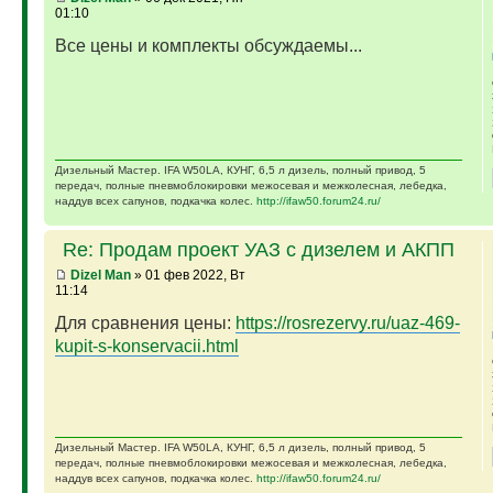
01:10
Все цены и комплекты обсуждаемы...
Дизельный Мастер. IFA W50LA, КУНГ, 6,5 л дизель, полный привод, 5
передач, полные пневмоблокировки межосевая и межколесная, лебедка,
наддув всех сапунов, подкачка колес.
http://ifaw50.forum24.ru/
Re: Продам проект УАЗ с дизелем и АКПП
Dizel Man
» 01 фев 2022, Вт
11:14
Для сравнения цены:
https://rosrezervy.ru/uaz-469-
kupit-s-konservacii.html
Дизельный Мастер. IFA W50LA, КУНГ, 6,5 л дизель, полный привод, 5
передач, полные пневмоблокировки межосевая и межколесная, лебедка,
наддув всех сапунов, подкачка колес.
http://ifaw50.forum24.ru/