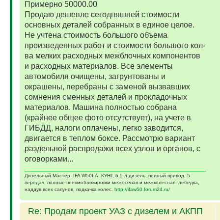
Примерно 50000.00
Продаю дешевле сегодняшней стоимости
основных деталей собранных в единое целое.
Не учтена стоимость большого объема
произведенных работ и стоимости большого кол-
ва мелких расходных межблочных компонентов
и расходных материалов. Все элементы
автомобиля очищены, загрунтованы и
окрашены, перебраны с заменой вызвавших
сомнения сменных деталей и прокладочных
материалов. Машина полностью собрана
(крайнее общее фото отсутствует), на учете в
ГИБДД, налоги оплачены, легко заводится,
двигается в теплом боксе. Рассмотрю вариант
раздельной распродажи всех узлов и органов, с
оговорками...
Дизельный Мастер. IFA W50LA, КУНГ, 6,5 л дизель, полный привод, 5
передач, полные пневмоблокировки межосевая и межколесная, лебедка,
наддув всех сапунов, подкачка колес.
http://ifaw50.forum24.ru/
Re: Продам проект УАЗ с дизелем и АКПП