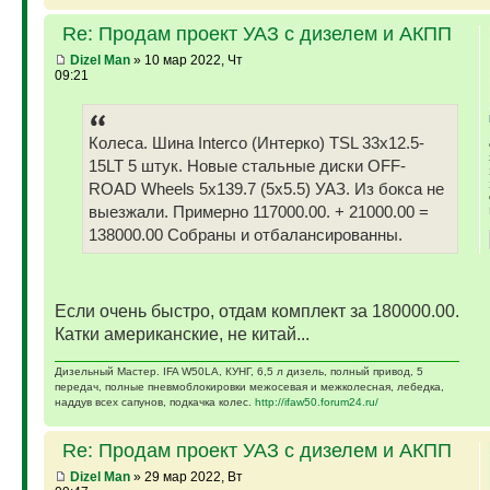
Re: Продам проект УАЗ с дизелем и АКПП
Dizel Man
» 10 мар 2022, Чт
09:21
Колеса. Шина Interco (Интерко) TSL 33x12.5-
15LT 5 штук. Новые стальные диски OFF-
ROAD Wheels 5x139.7 (5x5.5) УАЗ. Из бокса не
выезжали. Примерно 117000.00. + 21000.00 =
138000.00 Собраны и отбалансированны.
Если очень быстро, отдам комплект за 180000.00.
Катки американские, не китай...
Дизельный Мастер. IFA W50LA, КУНГ, 6,5 л дизель, полный привод, 5
передач, полные пневмоблокировки межосевая и межколесная, лебедка,
наддув всех сапунов, подкачка колес.
http://ifaw50.forum24.ru/
Re: Продам проект УАЗ с дизелем и АКПП
Dizel Man
» 29 мар 2022, Вт