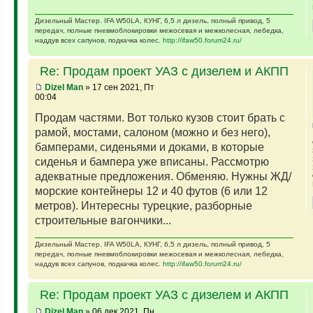
Дизельный Мастер. IFA W50LA, КУНГ, 6,5 л дизель, полный привод, 5
передач, полные пневмоблокировки межосевая и межколесная, лебедка,
наддув всех сапунов, подкачка колес.
http://ifaw50.forum24.ru/
Re: Продам проект УАЗ с дизелем и АКПП
Dizel Man
» 17 сен 2021, Пт
00:04
Продам частями. Вот только кузов стоит брать с
рамой, мостами, салоном (можно и без него),
бамперами, сиденьями и доками, в которые
сиденья и бампера уже вписаны. Рассмотрю
адекватные предложения. Обменяю. Нужны ЖД/
морские контейнеры 12 и 40 футов (6 или 12
метров). Интересны турецкие, разборные
строительные вагончики...
Дизельный Мастер. IFA W50LA, КУНГ, 6,5 л дизель, полный привод, 5
передач, полные пневмоблокировки межосевая и межколесная, лебедка,
наддув всех сапунов, подкачка колес.
http://ifaw50.forum24.ru/
Re: Продам проект УАЗ с дизелем и АКПП
Dizel Man
» 06 дек 2021, Пн