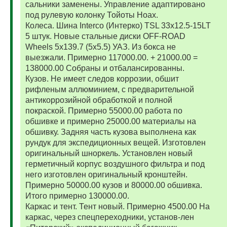
сальники заменены. Управление адаптировано
под рулевую колонку Тойоты Ноах.
Колеса. Шина Interco (Интерко) TSL 33x12.5-15LT
5 штук. Новые стальные диски OFF-ROAD
Wheels 5x139.7 (5x5.5) УАЗ. Из бокса не
выезжали. Примерно 117000.00. + 21000.00 =
138000.00 Собраны и отбалансированны.
Кузов. Не имеет следов коррозии, обшит
рифленым аллюминием, с предварительной
антикоррозийной обработкой и полной
покраской. Примерно 55000.00 работа по
обшивке и примерно 25000.00 материалы на
обшивку. Задняя часть кузова выполнена как
рундук для экспедиционных вещей. Изготовлен
оригинальный шноркель. Установлен новый
герметичный корпус воздушного фильтра и под
него изготовлен оригинальный кронштейн.
Примерно 50000.00 кузов и 80000.00 обшивка.
Итого примерно 130000.00.
Каркас и тент. Тент новый. Примерно 4500.00 На
каркас, через спецпереходники, установ-лен