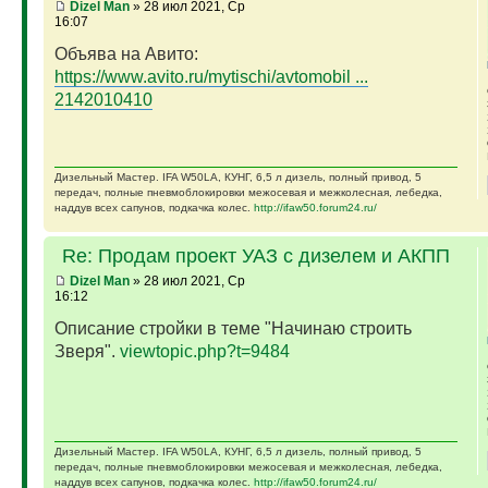
Dizel Man
» 28 июл 2021, Ср
16:07
Объява на Авито:
https://www.avito.ru/mytischi/avtomobil ...
2142010410
Дизельный Мастер. IFA W50LA, КУНГ, 6,5 л дизель, полный привод, 5
передач, полные пневмоблокировки межосевая и межколесная, лебедка,
наддув всех сапунов, подкачка колес.
http://ifaw50.forum24.ru/
Re: Продам проект УАЗ с дизелем и АКПП
Dizel Man
» 28 июл 2021, Ср
16:12
Описание стройки в теме "Начинаю строить
Зверя".
viewtopic.php?t=9484
Дизельный Мастер. IFA W50LA, КУНГ, 6,5 л дизель, полный привод, 5
передач, полные пневмоблокировки межосевая и межколесная, лебедка,
наддув всех сапунов, подкачка колес.
http://ifaw50.forum24.ru/