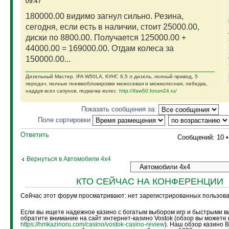
09:47
180000.00 видимо загнул сильно. Резина,
сегодня, если есть в наличии, стоит 25000.00,
диски по 8800.00. Получается 125000.00 +
44000.00 = 169000.00. Отдам колеса за
150000.00...
Дизельный Мастер. IFA W50LA, КУНГ, 6,5 л дизель, полный привод, 5
передач, полные пневмоблокировки межосевая и межколесная, лебедка,
наддув всех сапунов, подкачка колес.
http://ifaw50.forum24.ru/
Показать сообщения за:
Поле сортировки
Ответить
Сообщений: 10 
Вернуться в Автомобили 4х4
КТО СЕЙЧАС НА КОНФЕРЕНЦИИ
Сейчас этот форум просматривают: нет зарегистрированных пользоват
Если вы ищете надежное казино с богатым выбором игр и быстрыми в
обратите внимание на сайт интернет-казино Vostok (обзор вы можете 
https://hmkazinoru.com/casino/vostok-casino-review
). Наш обзор казино 