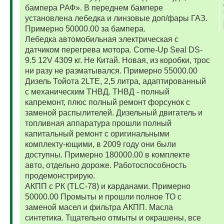
бампера РАФ». В переднем бампере
установлена лебедка и линзовые доп/фары ГАЗ.
Примерно 50000.00 за бампера.
Лебедка автомобильная электрическая с
датчиком перегрева мотора. Come-Up Seal DS-
9.5 12V 4309 кг. Не Китай. Новая, из коробки, трос
ни разу не разматывался. Примерно 55000.00
Дизель Тойота 2LTE, 2,5 литра, адаптированный
с механическим ТНВД. ТНВД - полный
капремонт, плюс полный ремонт форсунок с
заменой распылителей. Дизельный двигатель и
топливная аппаратура прошли полный
капитальный ремонт с оригинальными
комплекту-ющими, в 2009 году они были
доступны. Примерно 180000.00 в комплекте
авто, отдельно дороже. Работоспособность
продемонстрирую.
АКПП с РК (TLC-78) и карданами. Примерно
50000.00 Промыты и прошли полное ТО с
заменой масел и фильтра АКПП. Масла
синтетика. Тщательно отмыты и окрашены, все