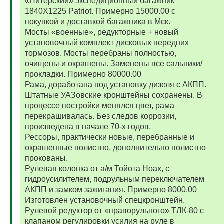
«Питерский» экспедиционный багажник
1840Х1225 Patriot. Примерно 15000.00 с
покупкой и доставкой багажника в Мск.
Мосты «военные», редукторные + новый
установочный комплект дисковых передних
тормозов. Мосты перебраны полностью,
очищены и окрашены. Заменены все сальники/
прокладки. Примерно 80000.00
Рама, доработана под установку дизеля с АКПП.
Штатные УАЗовские кронштейны сохранены. В
процессе постройки менялся цвет, рама
перекрашивалась. Без следов коррозии,
произведена в начале 70-х годов.
Рессоры, практически новые, перебранные и
окрашенные полистно, дополнительно полистно
прокованы.
Рулевая колонка от а/м Тойота Ноах, с
гидроусилителем, подрульным переключателем
АКПП и замком зажигания. Примерно 8000.00
Изготовлен установочный спецкронштейн.
Рулевой редуктор от «праворульного» ТЛК-80 с
клапаном регулировки усилия на руле в