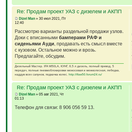
Re: Продам проект УАЗ с дизелем и АКПП
Dizel Man
» 30 июл 2021, Пт
12:40
Рассмотрю варианты раздельной продажи узлов.
Доки с вписанными
бамперами РАФ и
сиденьями Ауди
, продавать есть смысл вместе
с кузовом. Остальное можно и врозь.
Предлагайте, обсудим.
Дизельный Мастер. IFA W50LA, КУНГ, 6,5 л дизель, полный привод, 5
передач, полные пневмоблокировки межосевая и межколесная, лебедка,
наддув всех сапунов, подкачка колес.
http://ifaw50.forum24.ru/
Re: Продам проект УАЗ с дизелем и АКПП
Dizel Man
» 05 авг 2021, Чт
01:13
Телефон для связи: 8 906 056 59 13.