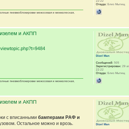
22:22
Откуда:
Близ Мытищ
 полные пневмоблокировки межосевая и межколесная,
дизелем и АКПП
.
viewtopic.php?t=9484
Dizel Man
Сообщений:
505
Зарегистрирован:
29 ап
22:22
Откуда:
Близ Мытищ
 полные пневмоблокировки межосевая и межколесная,
дизелем и АКПП
оки с вписанными
бамперами РАФ и
кузовом. Остальное можно и врозь.
Dizel Man