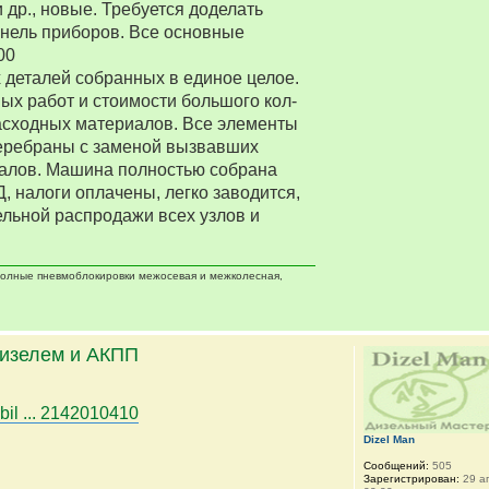
 др., новые. Требуется доделать
нель приборов. Все основные
00
деталей собранных в единое целое.
ых работ и стоимости большого кол-
асходных материалов. Все элементы
еребраны с заменой вызвавших
алов. Машина полностью собрана
Д, налоги оплачены, легко заводится,
ельной распродажи всех узлов и
 полные пневмоблокировки межосевая и межколесная,
дизелем и АКПП
bil ... 2142010410
Dizel Man
Сообщений:
505
Зарегистрирован:
29 ап