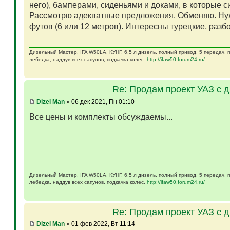
него), бамперами, сиденьями и доками, в которые 
Рассмотрю адекватные предложения. Обменяю. Ну
футов (6 или 12 метров). Интересны турецкие, разб
Дизельный Мастер. IFA W50LA, КУНГ, 6,5 л дизель, полный привод, 5 передач,
лебедка, наддув всех сапунов, подкачка колес.
http://ifaw50.forum24.ru/
Re: Продам проект УАЗ с 
Dizel Man
» 06 дек 2021, Пн 01:10
Все цены и комплекты обсуждаемы...
Дизельный Мастер. IFA W50LA, КУНГ, 6,5 л дизель, полный привод, 5 передач,
лебедка, наддув всех сапунов, подкачка колес.
http://ifaw50.forum24.ru/
Re: Продам проект УАЗ с 
Dizel Man
» 01 фев 2022, Вт 11:14