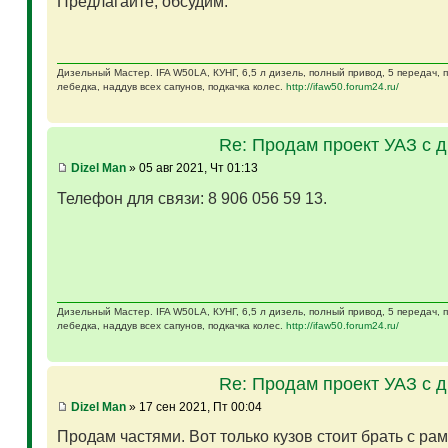
Предлагайте, обсудим.
Дизельный Мастер. IFA W50LA, КУНГ, 6,5 л дизель, полный привод, 5 передач,
лебедка, наддув всех сапунов, подкачка колес.
http://ifaw50.forum24.ru/
Re: Продам проект УАЗ с 
Dizel Man
» 05 авг 2021, Чт 01:13
Телефон для связи: 8 906 056 59 13.
Дизельный Мастер. IFA W50LA, КУНГ, 6,5 л дизель, полный привод, 5 передач,
лебедка, наддув всех сапунов, подкачка колес.
http://ifaw50.forum24.ru/
Re: Продам проект УАЗ с 
Dizel Man
» 17 сен 2021, Пт 00:04
Продам частями. Вот только кузов стоит брать с ра