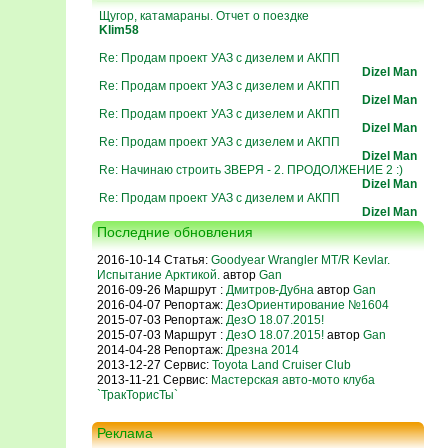
Щугор, катамараны. Отчет о поездке
Klim58
Re: Продам проект УАЗ с дизелем и АКПП
Dizel Man
Re: Продам проект УАЗ с дизелем и АКПП
Dizel Man
Re: Продам проект УАЗ с дизелем и АКПП
Dizel Man
Re: Продам проект УАЗ с дизелем и АКПП
Dizel Man
Re: Начинаю строить ЗВЕРЯ - 2. ПРОДОЛЖЕНИЕ 2 :)
Dizel Man
Re: Продам проект УАЗ с дизелем и АКПП
Dizel Man
Последние обновления
2016-10-14 Статья:
Goodyear Wrangler MT/R Kevlar.
Испытание Арктикой.
автор
Gan
2016-09-26 Маршрут :
Дмитров-Дубна
автор
Gan
2016-04-07 Репортаж:
ДезОриентирование №1604
2015-07-03 Репортаж:
ДезО 18.07.2015!
2015-07-03 Маршрут :
ДезО 18.07.2015!
автор
Gan
2014-04-28 Репортаж:
Дрезна 2014
2013-12-27 Сервис:
Toyota Land Cruiser Club
2013-11-21 Сервис:
Мастерская авто-мото клуба
`ТракТорисТы`
Реклама