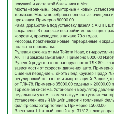
покупкой и доставкой багажника в Мск.
Мосты «военные», редукторные + новый установоч
тормозов. Мосты перебраны полностью, очищены и
прокладки. Примерно 80000.00
Рама, доработана под установку дизеля с АКПП. 
сохранены. В процессе постройки менялся цвет, ра
коррозии, произведена в начале 70-х годов.
Рессоры, практически новые, перебранные и окраш
полистно прокованы.
Рулевая колонка от а/м Тойота Ноах, с гидроусил
АКПП и замком зажигания. Примерно 8000.00 Изго
Рулевой редуктор от «праворульного» ТЛК-80 с кла
зависимости от скорости движения авто. Примерно
Сиденья передние «Тойота Лэнд Круизер Прадо 78
регулировкой жесткости и амортизацией. Задние, о
от ТЛК-78. Примерно 35000.00 сиденья и 20000.00
Тормозная система. Установлен модулятор давлени
педальным узлом, взамен вакуумного усилителя то
Установлен новый Мицубишевский топливный фильт
фильтр-сепаратор топлива. Примерно 15000.00
Электрика. Штатный новый жгут 31512, плюс допраз