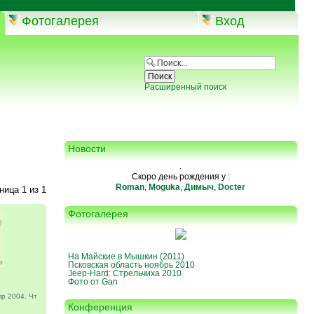
Фотогалерея
Вход
Расширенный поиск
Новости
.
Скоро день рождения у :
Roman
,
Moguka
,
Димыч
,
Docter
аница
1
из
1
Фотогалерея
На Майские в Мышкин (2011)
Псковская область ноябрь 2010
Jeep-Hard: Стрельчиха 2010
Фото от Gan
р 2004, Чт
Конференция