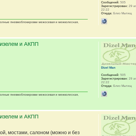
Сообщений:
505
Зарегистрирован:
29 ап
22:22
Откуда:
Близ Мытищ
 полные пневмоблокировки межосевая и межколесная,
дизелем и АКПП
Dizel Man
Сообщений:
505
Зарегистрирован:
29 ап
22:22
Откуда:
Близ Мытищ
 полные пневмоблокировки межосевая и межколесная,
дизелем и АКПП
мой, мостами, салоном (можно и без