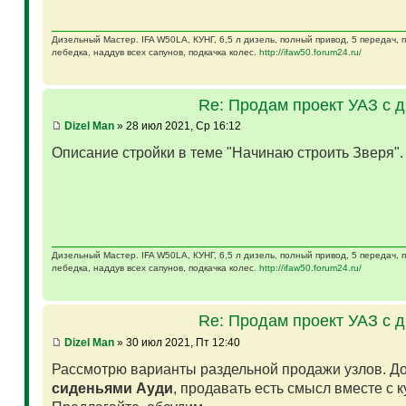
Дизельный Мастер. IFA W50LA, КУНГ, 6,5 л дизель, полный привод, 5 передач,
лебедка, наддув всех сапунов, подкачка колес.
http://ifaw50.forum24.ru/
Re: Продам проект УАЗ с 
Dizel Man
» 28 июл 2021, Ср 16:12
Описание стройки в теме "Начинаю строить Зверя"
Дизельный Мастер. IFA W50LA, КУНГ, 6,5 л дизель, полный привод, 5 передач,
лебедка, наддув всех сапунов, подкачка колес.
http://ifaw50.forum24.ru/
Re: Продам проект УАЗ с 
Dizel Man
» 30 июл 2021, Пт 12:40
Рассмотрю варианты раздельной продажи узлов. Д
сиденьями Ауди
, продавать есть смысл вместе с 