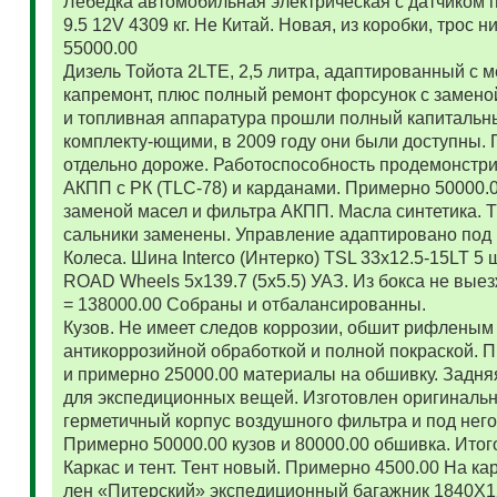
Лебедка автомобильная электрическая с датчиком 
9.5 12V 4309 кг. Не Китай. Новая, из коробки, трос
55000.00
Дизель Тойота 2LTE, 2,5 литра, адаптированный с
капремонт, плюс полный ремонт форсунок с замено
и топливная аппаратура прошли полный капитальн
комплекту-ющими, в 2009 году они были доступны. 
отдельно дороже. Работоспособность продемонстр
АКПП с РК (TLC-78) и карданами. Примерно 50000.
заменой масел и фильтра АКПП. Масла синтетика. 
сальники заменены. Управление адаптировано под 
Колеса. Шина Interco (Интерко) TSL 33x12.5-15LT 5
ROAD Wheels 5x139.7 (5x5.5) УАЗ. Из бокса не вые
= 138000.00 Собраны и отбалансированны.
Кузов. Не имеет следов коррозии, обшит рифленым
антикоррозийной обработкой и полной покраской. 
и примерно 25000.00 материалы на обшивку. Задняя
для экспедиционных вещей. Изготовлен оригиналь
герметичный корпус воздушного фильтра и под нег
Примерно 50000.00 кузов и 80000.00 обшивка. Итог
Каркас и тент. Тент новый. Примерно 4500.00 На ка
лен «Питерский» экспедиционный багажник 1840Х122