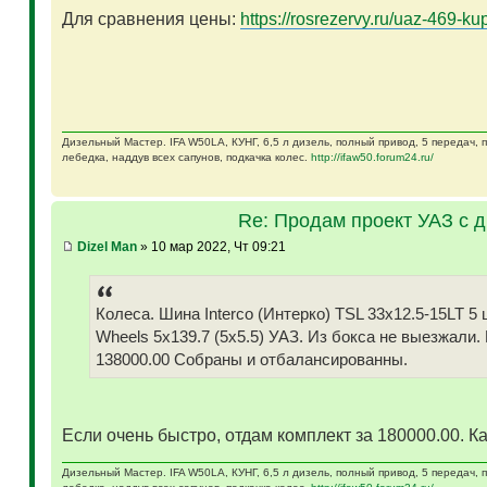
Для сравнения цены:
https://rosrezervy.ru/uaz-469-kup
Дизельный Мастер. IFA W50LA, КУНГ, 6,5 л дизель, полный привод, 5 передач,
лебедка, наддув всех сапунов, подкачка колес.
http://ifaw50.forum24.ru/
Re: Продам проект УАЗ с 
Dizel Man
» 10 мар 2022, Чт 09:21
Колеса. Шина Interco (Интерко) TSL 33x12.5-15LT
Wheels 5x139.7 (5x5.5) УАЗ. Из бокса не выезжали.
138000.00 Собраны и отбалансированны.
Если очень быстро, отдам комплект за 180000.00. Ка
Дизельный Мастер. IFA W50LA, КУНГ, 6,5 л дизель, полный привод, 5 передач,