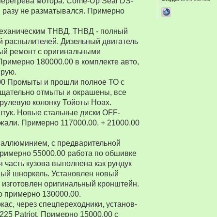
перегрева мотора. Come-Up Seal DS-
 ни разу не разматывался. Примерно
 механическим ТНВД. ТНВД - полный
й распылителей. Дизельный двигатель
ый ремонт с оригинальными
Примерно 180000.00 в комплекте авто,
ирую.
00 Промыты и прошли полное ТО с
Тщательно отмыты и окрашены, все
рулевую колонку Тойоты Ноах.
 штук. Новые стальные диски OFF-
зжали. Примерно 117000.00. + 21000.00
 аллюминием, с предварительной
Примерно 55000.00 работа по обшивке
 часть кузова выполнена как рундук
ный шноркель. Установлен новый
о изготовлен оригинальный кронштейн.
о примерно 130000.00.
ркас, через спецпереходники, установ-
5 Patriot. Примерно 15000.00 с