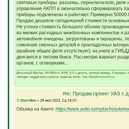
световые приборы, разъемы, переключатели, реле и
управление АКПП и окончательно сформировать па
приборы подключены и работают. Примерно 50000.
Продаю дешевле сегодняшней стоимости основных 
Не учтена стоимость большого объема произведенн
ва мелких расходных межблочных компонентов и р
автомобиля очищены, загрунтованы и окрашены, п
сомнения сменных деталей и прокладочных матери
(крайнее общее фото отсутствует), на учете в ГИБД
двигается в теплом боксе. Рассмотрю вариант разд
органов, с оговорками...
Дизельный Мастер. IFA W50LA, КУНГ, 6,5 л дизель, полный привод, 5 передач,
лебедка, наддув всех сапунов, подкачка колес.
http://ifaw50.forum24.ru/
Re: Продам проект УАЗ с 
Dizel Man
» 28 июл 2021, Ср 16:07
Объява на Авито:
https://www.avito.ru/mytischi/avtomo