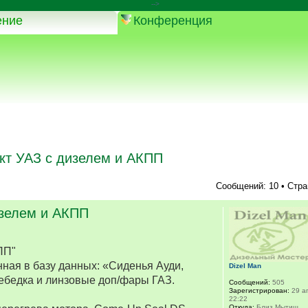
-->
ение
Конференция
кт УАЗ с дизелем и АКПП
Сообщений: 10 • Стр
изелем и АКПП
ПП"
ная в базу данных: «Сиденья Ауди,
Dizel Man
ебедка и линзовые доп/фары ГАЗ.
Сообщений:
505
Зарегистрирован:
29 ап
22:22
Откуда:
Близ Мытищ