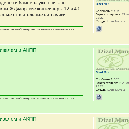
сиденья и бампера уже вписаны.
Dizel Man
жны ЖД/морские контейнеры 12 и 40
Сообщений:
505
орные строительные вагончики...
Зарегистрирован:
29 ап
22:22
Откуда:
Близ Мытищ
 полные пневмоблокировки межосевая и межколесная,
дизелем и АКПП
Dizel Man
Сообщений:
505
Зарегистрирован:
29 ап
22:22
Откуда:
Близ Мытищ
 полные пневмоблокировки межосевая и межколесная,
дизелем и АКПП