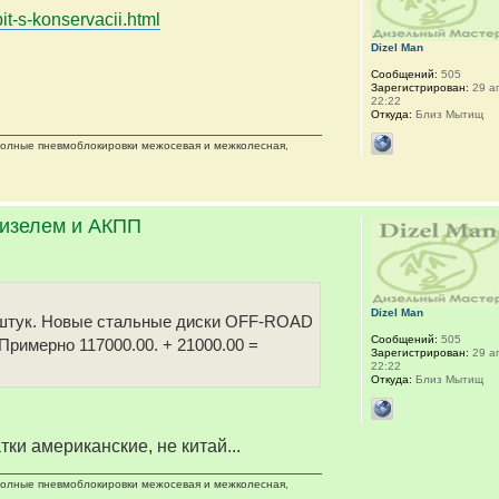
it-s-konservacii.html
Dizel Man
Сообщений:
505
Зарегистрирован:
29 ап
22:22
Откуда:
Близ Мытищ
 полные пневмоблокировки межосевая и межколесная,
дизелем и АКПП
Dizel Man
 5 штук. Новые стальные диски OFF-ROAD
Сообщений:
505
 Примерно 117000.00. + 21000.00 =
Зарегистрирован:
29 ап
22:22
Откуда:
Близ Мытищ
тки американские, не китай...
 полные пневмоблокировки межосевая и межколесная,