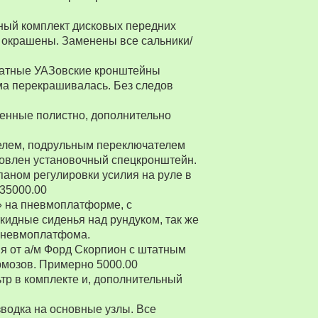
ный комплект дисковых передних
 окрашены. Заменены все сальники/
Штатные УАЗовские кронштейны
ма перекрашивалась. Без следов
енные полистно, дополнительно
ителем, подрульным переключателем
товлен установочный спецкронштейн.
паном регулировки усилия на руле в
 35000.00
» на пневмоплатформе, с
ткидные сиденья над рундуком, так же
 пневмоплатфома.
я от а/м Форд Скорпион с штатным
рмозов. Примерно 5000.00
р в комплекте и, дополнительный
водка на основные узлы. Все