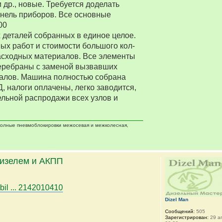
 др., новые. Требуется доделать
нель приборов. Все основные
00
деталей собранных в единое целое.
ых работ и стоимости большого кол-
асходных материалов. Все элементы
еребраны с заменой вызвавших
алов. Машина полностью собрана
Д, налоги оплачены, легко заводится,
ельной распродажи всех узлов и
 полные пневмоблокировки межосевая и межколесная,
дизелем и АКПП
bil ... 2142010410
Dizel Man
Сообщений:
505
Зарегистрирован:
29 ап