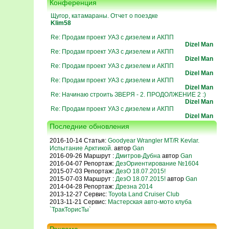
Конференция
Щугор, катамараны. Отчет о поездке
Klim58
Re: Продам проект УАЗ с дизелем и АКПП
Dizel Man
Re: Продам проект УАЗ с дизелем и АКПП
Dizel Man
Re: Продам проект УАЗ с дизелем и АКПП
Dizel Man
Re: Продам проект УАЗ с дизелем и АКПП
Dizel Man
Re: Начинаю строить ЗВЕРЯ - 2. ПРОДОЛЖЕНИЕ 2 :)
Dizel Man
Re: Продам проект УАЗ с дизелем и АКПП
Dizel Man
Последние обновления
2016-10-14 Статья:
Goodyear Wrangler MT/R Kevlar.
Испытание Арктикой.
автор
Gan
2016-09-26 Маршрут :
Дмитров-Дубна
автор
Gan
2016-04-07 Репортаж:
ДезОриентирование №1604
2015-07-03 Репортаж:
ДезО 18.07.2015!
2015-07-03 Маршрут :
ДезО 18.07.2015!
автор
Gan
2014-04-28 Репортаж:
Дрезна 2014
2013-12-27 Сервис:
Toyota Land Cruiser Club
2013-11-21 Сервис:
Мастерская авто-мото клуба
`ТракТорисТы`