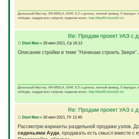
Дизельный Мастер. IFA W50LA, КУНГ, 6,5 л дизель, полный привод, 5 передач,
лебедка, наддув всех сапунов, подкачка колес.
http://ifaw50.forum24.ru/
Re: Продам проект УАЗ с 
Dizel Man
» 28 июл 2021, Ср 16:12
Описание стройки в теме "Начинаю строить Зверя"
Дизельный Мастер. IFA W50LA, КУНГ, 6,5 л дизель, полный привод, 5 передач,
лебедка, наддув всех сапунов, подкачка колес.
http://ifaw50.forum24.ru/
Re: Продам проект УАЗ с 
Dizel Man
» 30 июл 2021, Пт 12:40
Рассмотрю варианты раздельной продажи узлов. Д
сиденьями Ауди
, продавать есть смысл вместе с 