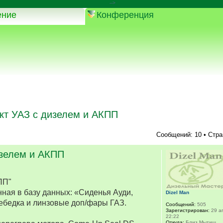
-->
ение
Конференция
кт УАЗ с дизелем и АКПП
Сообщений: 10 • Стр
изелем и АКПП
ПП"
ная в базу данных: «Сиденья Ауди,
Dizel Man
ебедка и линзовые доп/фары ГАЗ.
Сообщений:
505
Зарегистрирован:
29 ап
22:22
Откуда:
Близ Мытищ