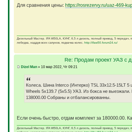
Для сравнения цены:
https://rosrezervy.ru/uaz-469-kup
Дизельный Мастер. IFA W50LA, КУНГ, 6,5 л дизель, полный привод, 5 передач,
лебедка, наддув всех сапунов, подкачка колес.
http://ifaw50.forum24.ru/
Re: Продам проект УАЗ с 
Dizel Man
» 10 мар 2022, Чт 09:21
Колеса. Шина Interco (Интерко) TSL 33x12.5-15LT
Wheels 5x139.7 (5x5.5) УАЗ. Из бокса не выезжали.
138000.00 Собраны и отбалансированны.
Если очень быстро, отдам комплект за 180000.00. Ка
Дизельный Мастер. IFA W50LA, КУНГ, 6,5 л дизель, полный привод, 5 передач,