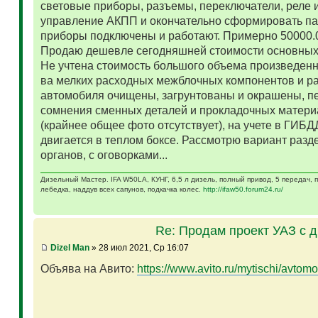
световые приборы, разъемы, переключатели, реле и
управление АКПП и окончательно сформировать па
приборы подключены и работают. Примерно 50000.
Продаю дешевле сегодняшней стоимости основных 
Не учтена стоимость большого объема произведенн
ва мелких расходных межблочных компонентов и р
автомобиля очищены, загрунтованы и окрашены, п
сомнения сменных деталей и прокладочных матери
(крайнее общее фото отсутствует), на учете в ГИБД
двигается в теплом боксе. Рассмотрю вариант разд
органов, с оговорками...
Дизельный Мастер. IFA W50LA, КУНГ, 6,5 л дизель, полный привод, 5 передач,
лебедка, наддув всех сапунов, подкачка колес.
http://ifaw50.forum24.ru/
Re: Продам проект УАЗ с 
Dizel Man
» 28 июл 2021, Ср 16:07
Объява на Авито:
https://www.avito.ru/mytischi/avtomo