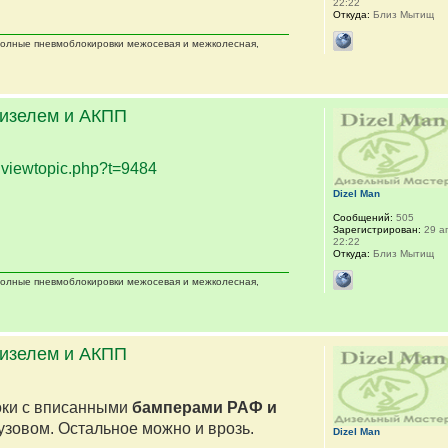
22:22
Откуда:
Близ Мытищ
 полные пневмоблокировки межосевая и межколесная,
дизелем и АКПП
.
viewtopic.php?t=9484
Dizel Man
Сообщений:
505
Зарегистрирован:
29 ап
22:22
Откуда:
Близ Мытищ
 полные пневмоблокировки межосевая и межколесная,
дизелем и АКПП
оки с вписанными
бамперами РАФ и
кузовом. Остальное можно и врозь.
Dizel Man