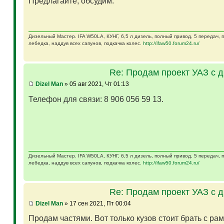
Предлагайте, обсудим.
Дизельный Мастер. IFA W50LA, КУНГ, 6,5 л дизель, полный привод, 5 передач,
лебедка, наддув всех сапунов, подкачка колес.
http://ifaw50.forum24.ru/
Re: Продам проект УАЗ с 
Dizel Man
» 05 авг 2021, Чт 01:13
Телефон для связи: 8 906 056 59 13.
Дизельный Мастер. IFA W50LA, КУНГ, 6,5 л дизель, полный привод, 5 передач,
лебедка, наддув всех сапунов, подкачка колес.
http://ifaw50.forum24.ru/
Re: Продам проект УАЗ с 
Dizel Man
» 17 сен 2021, Пт 00:04
Продам частями. Вот только кузов стоит брать с ра