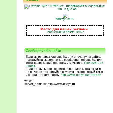
Реклама
findmybike.ru
Место для вашей рекламы.
расценки на размещение.
Сообщить об ошибке
Если вы обнаружили ошибку или опечатку на сайте,
пожалуйста выделите код сообшения об ошибке или
текст содержащий опечатку и кликните:
Уведомить об
ошибке.
Если в результате возникшей неполадки эта ссылка
не работает, скопируйте вручную некорректный текст
и заполните эту форму:
http://www.4x4typ.ru/error.php
watch:
server_name => http://www.4x4typ.ru