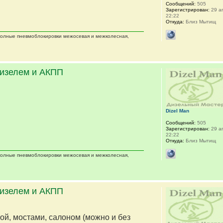
Сообщений:
505
Зарегистрирован:
29 ап
22:22
Откуда:
Близ Мытищ
 полные пневмоблокировки межосевая и межколесная,
дизелем и АКПП
Dizel Man
Сообщений:
505
Зарегистрирован:
29 ап
22:22
Откуда:
Близ Мытищ
 полные пневмоблокировки межосевая и межколесная,
дизелем и АКПП
мой, мостами, салоном (можно и без