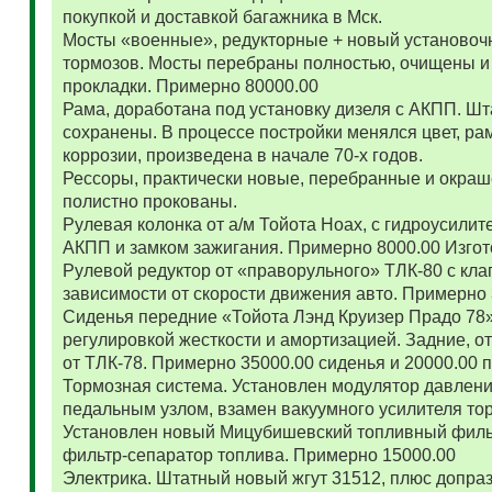
покупкой и доставкой багажника в Мск.
Мосты «военные», редукторные + новый установоч
тормозов. Мосты перебраны полностью, очищены и
прокладки. Примерно 80000.00
Рама, доработана под установку дизеля с АКПП. 
сохранены. В процессе постройки менялся цвет, ра
коррозии, произведена в начале 70-х годов.
Рессоры, практически новые, перебранные и окраш
полистно прокованы.
Рулевая колонка от а/м Тойота Ноах, с гидроусил
АКПП и замком зажигания. Примерно 8000.00 Изго
Рулевой редуктор от «праворульного» ТЛК-80 с кла
зависимости от скорости движения авто. Примерно
Сиденья передние «Тойота Лэнд Круизер Прадо 78
регулировкой жесткости и амортизацией. Задние, о
от ТЛК-78. Примерно 35000.00 сиденья и 20000.00
Тормозная система. Установлен модулятор давлени
педальным узлом, взамен вакуумного усилителя то
Установлен новый Мицубишевский топливный фильт
фильтр-сепаратор топлива. Примерно 15000.00
Электрика. Штатный новый жгут 31512, плюс допраз