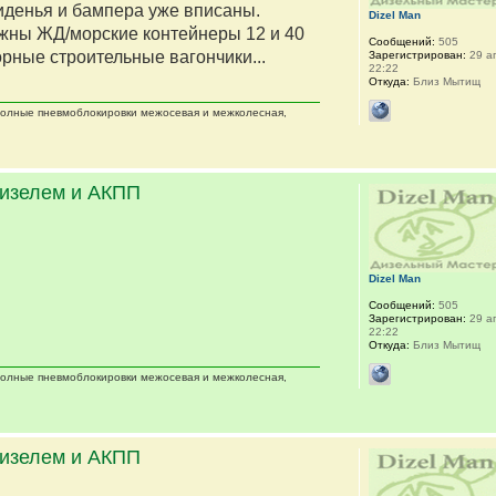
сиденья и бампера уже вписаны.
Dizel Man
жны ЖД/морские контейнеры 12 и 40
Сообщений:
505
орные строительные вагончики...
Зарегистрирован:
29 ап
22:22
Откуда:
Близ Мытищ
 полные пневмоблокировки межосевая и межколесная,
дизелем и АКПП
Dizel Man
Сообщений:
505
Зарегистрирован:
29 ап
22:22
Откуда:
Близ Мытищ
 полные пневмоблокировки межосевая и межколесная,
дизелем и АКПП