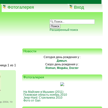
Фотогалерея
Вход
Расширенный поиск
Новости
Сегодня день рождения у :
Димыч
.
Скоро день рождения у :
аница
1
из
1
Roman
,
Moguka
,
Docter
Фотогалерея
На Майские в Мышкин (2011)
Псковская область ноябрь 2010
Jeep-Hard: Стрельчиха 2010
Фото от Gan
р 2004, Чт