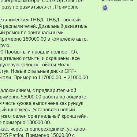
перегрева мотора. Come-Up Seal DS-
 ни разу не разматывался. Примерно
 механическим ТНВД. ТНВД - полный
й распылителей. Дизельный двигатель
ый ремонт с оригинальными
Примерно 180000.00 в комплекте авто,
ирую.
00 Промыты и прошли полное ТО с
Тщательно отмыты и окрашены, все
рулевую колонку Тойоты Ноах.
 штук. Новые стальные диски OFF-
зжали. Примерно 117000.00. + 21000.00
 аллюминием, с предварительной
Примерно 55000.00 работа по обшивке
 часть кузова выполнена как рундук
ный шноркель. Установлен новый
о изготовлен оригинальный кронштейн.
о примерно 130000.00.
ркас, через спецпереходники, установ-
5 Patriot. Примерно 15000.00 с