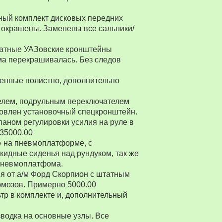
ный комплект дисковых передних
 окрашены. Заменены все сальники/
Штатные УАЗовские кронштейны
ма перекрашивалась. Без следов
енные полистно, дополнительно
ителем, подрульным переключателем
товлен установочный спецкронштейн.
паном регулировки усилия на руле в
 35000.00
» на пневмоплатформе, с
ткидные сиденья над рундуком, так же
 пневмоплатфома.
я от а/м Форд Скорпион с штатным
рмозов. Примерно 5000.00
р в комплекте и, дополнительный
водка на основные узлы. Все