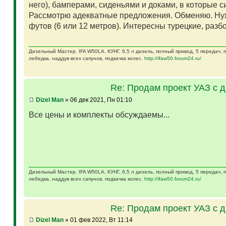
него), бамперами, сиденьями и доками, в которые 
Рассмотрю адекватные предложения. Обменяю. Ну
футов (6 или 12 метров). Интересны турецкие, разб
Дизельный Мастер. IFA W50LA, КУНГ, 6,5 л дизель, полный привод, 5 передач,
лебедка, наддув всех сапунов, подкачка колес.
http://ifaw50.forum24.ru/
Re: Продам проект УАЗ с 
Dizel Man
» 06 дек 2021, Пн 01:10
Все цены и комплекты обсуждаемы...
Дизельный Мастер. IFA W50LA, КУНГ, 6,5 л дизель, полный привод, 5 передач,
лебедка, наддув всех сапунов, подкачка колес.
http://ifaw50.forum24.ru/
Re: Продам проект УАЗ с 
Dizel Man
» 01 фев 2022, Вт 11:14