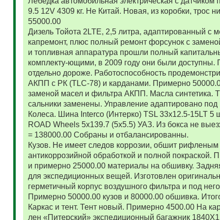
Лебедка автомобильная электрическая с датчиком 
9.5 12V 4309 кг. Не Китай. Новая, из коробки, трос
55000.00
Дизель Тойота 2LTE, 2,5 литра, адаптированный с
капремонт, плюс полный ремонт форсунок с замено
и топливная аппаратура прошли полный капитальн
комплекту-ющими, в 2009 году они были доступны. 
отдельно дороже. Работоспособность продемонстр
АКПП с РК (TLC-78) и карданами. Примерно 50000.
заменой масел и фильтра АКПП. Масла синтетика. 
сальники заменены. Управление адаптировано под 
Колеса. Шина Interco (Интерко) TSL 33x12.5-15LT 5
ROAD Wheels 5x139.7 (5x5.5) УАЗ. Из бокса не вые
= 138000.00 Собраны и отбалансированны.
Кузов. Не имеет следов коррозии, обшит рифленым
антикоррозийной обработкой и полной покраской. 
и примерно 25000.00 материалы на обшивку. Задняя
для экспедиционных вещей. Изготовлен оригиналь
герметичный корпус воздушного фильтра и под нег
Примерно 50000.00 кузов и 80000.00 обшивка. Итог
Каркас и тент. Тент новый. Примерно 4500.00 На ка
лен «Питерский» экспедиционный багажник 1840Х122