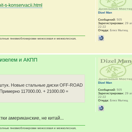
it-s-konservacii.html
Dizel Man
Сообщений:
505
Зарегистрирован:
29 ап
22:22
Откуда:
Близ Мытищ
 полные пневмоблокировки межосевая и межколесная,
дизелем и АКПП
Dizel Man
 5 штук. Новые стальные диски OFF-ROAD
Сообщений:
505
 Примерно 117000.00. + 21000.00 =
Зарегистрирован:
29 ап
22:22
Откуда:
Близ Мытищ
тки американские, не китай...
 полные пневмоблокировки межосевая и межколесная,