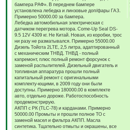
бампера РАФ». В переднем бампере
установлена лебедка и линзовые доп/фары ГАЗ.
Примерно 50000.00 за бампера.
Лебедка автомобильная электрическая с
датчиком перегрева мотора. Come-Up Seal DS-
9.5 12V 4309 кг. Не Китай. Новая, из коробки, трос
ни разу не разматывался. Примерно 55000.00
Дизель Тойота 2LTE, 2,5 литра, адаптированный
с механическим ТНВД. ТНВД - полный
капремонт, плюс полный ремонт форсунок с
заменой распылителей. Дизельный двигатель и
топливная аппаратура прошли полный
капитальный ремонт с оригинальными
комплекту-ющими, в 2009 году они были
доступны. Примерно 180000.00 в комплекте
авто, отдельно дороже. Работоспособность
продемонстрирую.
АКПП с РК (TLC-78) и карданами. Примерно
50000.00 Промыты и прошли полное ТО с
заменой масел и фильтра АКПП. Масла
синтетика. Тщательно отмыты и окрашены, все