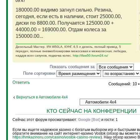
09:47
180000.00 видимо загнул сильно. Резина,
сегодня, если есть в наличии, стоит 25000.00,
диски по 8800.00. Получается 125000.00 +
44000.00 = 169000.00. Отдам колеса за
150000.00...
Дизельный Мастер. IFA W50LA, КУНГ, 6,5 л дизель, полный привод, 5
передач, полные пневмоблокировки межосевая и межколесная, лебедка,
наддув всех сапунов, подкачка колес.
http://ifaw50.forum24.ru/
Показать сообщения за:
Поле сортировки
Ответить
Сообщений: 10 
Вернуться в Автомобили 4х4
КТО СЕЙЧАС НА КОНФЕРЕНЦИИ
Сейчас этот форум просматривают:
Google [Bot]
и гости: 1
Если вы ищете надежное казино с богатым выбором игр и быстрыми в
обратите внимание на сайт интернет-казино Vostok (обзор вы можете 
https://hmkazinoru.com/casino/vostok-casino-review
). Наш обзор казино 