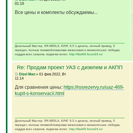
01:10
Все цены и комплекты обсуждаемы...
Дизельный Мастер. IFA W50LA, КУНГ, 6,5 л дизель, полный привод, 5
передач, полные пневмоблокировки межосевая и межколесная, лебедка,
наддув всех сапунов, подкачка колес.
http://ifaw50.forum24.ru/
Re: Продам проект УАЗ с дизелем и АКПП
Dizel Man
» 01 фев 2022, Вт
11:14
Для сравнения цены:
https://rosrezervy.ru/uaz-469-
kupit-s-konservacii.html
Дизельный Мастер. IFA W50LA, КУНГ, 6,5 л дизель, полный привод, 5
передач, полные пневмоблокировки межосевая и межколесная, лебедка,
наддув всех сапунов, подкачка колес.
http://ifaw50.forum24.ru/