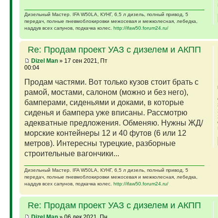
Дизельный Мастер. IFA W50LA, КУНГ, 6,5 л дизель, полный привод, 5
передач, полные пневмоблокировки межосевая и межколесная, лебедка,
наддув всех сапунов, подкачка колес.
http://ifaw50.forum24.ru/
Re: Продам проект УАЗ с дизелем и АКПП
Dizel Man
» 17 сен 2021, Пт
00:04
Продам частями. Вот только кузов стоит брать с
рамой, мостами, салоном (можно и без него),
бамперами, сиденьями и доками, в которые
сиденья и бампера уже вписаны. Рассмотрю
адекватные предложения. Обменяю. Нужны ЖД/
морские контейнеры 12 и 40 футов (6 или 12
метров). Интересны турецкие, разборные
строительные вагончики...
Дизельный Мастер. IFA W50LA, КУНГ, 6,5 л дизель, полный привод, 5
передач, полные пневмоблокировки межосевая и межколесная, лебедка,
наддув всех сапунов, подкачка колес.
http://ifaw50.forum24.ru/
Re: Продам проект УАЗ с дизелем и АКПП
Dizel Man
» 06 дек 2021, Пн