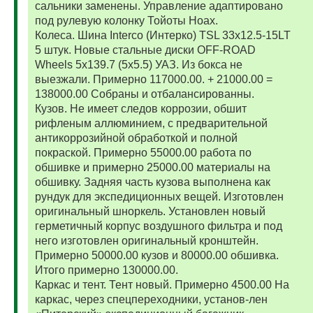
сальники заменены. Управление адаптировано
под рулевую колонку Тойоты Ноах.
Колеса. Шина Interco (Интерко) TSL 33x12.5-15LT
5 штук. Новые стальные диски OFF-ROAD
Wheels 5x139.7 (5x5.5) УАЗ. Из бокса не
выезжали. Примерно 117000.00. + 21000.00 =
138000.00 Собраны и отбалансированны.
Кузов. Не имеет следов коррозии, обшит
рифленым аллюминием, с предварительной
антикоррозийной обработкой и полной
покраской. Примерно 55000.00 работа по
обшивке и примерно 25000.00 материалы на
обшивку. Задняя часть кузова выполнена как
рундук для экспедиционных вещей. Изготовлен
оригинальный шноркель. Установлен новый
герметичный корпус воздушного фильтра и под
него изготовлен оригинальный кронштейн.
Примерно 50000.00 кузов и 80000.00 обшивка.
Итого примерно 130000.00.
Каркас и тент. Тент новый. Примерно 4500.00 На
каркас, через спецпереходники, установ-лен