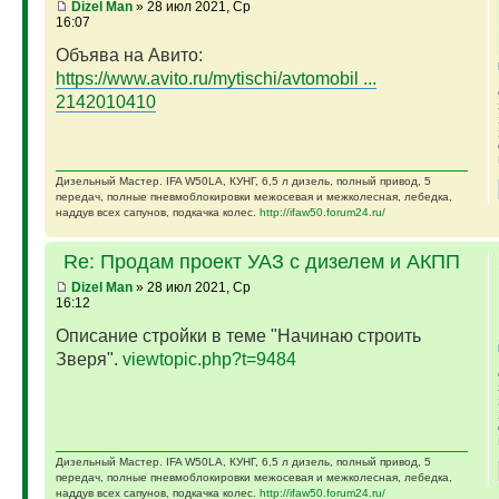
Dizel Man
» 28 июл 2021, Ср
16:07
Объява на Авито:
https://www.avito.ru/mytischi/avtomobil ...
2142010410
Дизельный Мастер. IFA W50LA, КУНГ, 6,5 л дизель, полный привод, 5
передач, полные пневмоблокировки межосевая и межколесная, лебедка,
наддув всех сапунов, подкачка колес.
http://ifaw50.forum24.ru/
Re: Продам проект УАЗ с дизелем и АКПП
Dizel Man
» 28 июл 2021, Ср
16:12
Описание стройки в теме "Начинаю строить
Зверя".
viewtopic.php?t=9484
Дизельный Мастер. IFA W50LA, КУНГ, 6,5 л дизель, полный привод, 5
передач, полные пневмоблокировки межосевая и межколесная, лебедка,
наддув всех сапунов, подкачка колес.
http://ifaw50.forum24.ru/