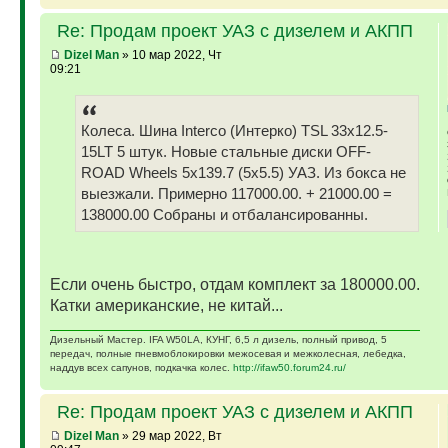
Re: Продам проект УАЗ с дизелем и АКПП
Dizel Man
» 10 мар 2022, Чт
09:21
Колеса. Шина Interco (Интерко) TSL 33x12.5-
15LT 5 штук. Новые стальные диски OFF-
ROAD Wheels 5x139.7 (5x5.5) УАЗ. Из бокса не
выезжали. Примерно 117000.00. + 21000.00 =
138000.00 Собраны и отбалансированны.
Если очень быстро, отдам комплект за 180000.00.
Катки американские, не китай...
Дизельный Мастер. IFA W50LA, КУНГ, 6,5 л дизель, полный привод, 5
передач, полные пневмоблокировки межосевая и межколесная, лебедка,
наддув всех сапунов, подкачка колес.
http://ifaw50.forum24.ru/
Re: Продам проект УАЗ с дизелем и АКПП
Dizel Man
» 29 мар 2022, Вт