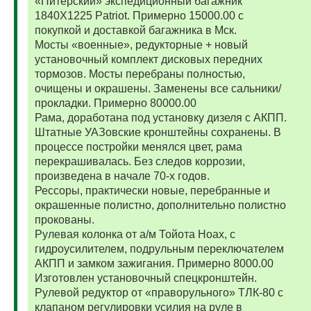
«Питерский» экспедиционный багажник
1840Х1225 Patriot. Примерно 15000.00 с
покупкой и доставкой багажника в Мск.
Мосты «военные», редукторные + новый
установочный комплект дисковых передних
тормозов. Мосты перебраны полностью,
очищены и окрашены. Заменены все сальники/
прокладки. Примерно 80000.00
Рама, доработана под установку дизеля с АКПП.
Штатные УАЗовские кронштейны сохранены. В
процессе постройки менялся цвет, рама
перекрашивалась. Без следов коррозии,
произведена в начале 70-х годов.
Рессоры, практически новые, перебранные и
окрашенные полистно, дополнительно полистно
прокованы.
Рулевая колонка от а/м Тойота Ноах, с
гидроусилителем, подрульным переключателем
АКПП и замком зажигания. Примерно 8000.00
Изготовлен установочный спецкронштейн.
Рулевой редуктор от «праворульного» ТЛК-80 с
клапаном регулировки усилия на руле в