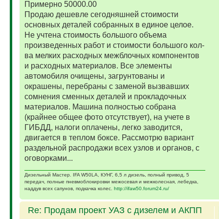
Примерно 50000.00
Продаю дешевле сегодняшней стоимости
основных деталей собранных в единое целое.
Не учтена стоимость большого объема
произведенных работ и стоимости большого кол-
ва мелких расходных межблочных компонентов
и расходных материалов. Все элементы
автомобиля очищены, загрунтованы и
окрашены, перебраны с заменой вызвавших
сомнения сменных деталей и прокладочных
материалов. Машина полностью собрана
(крайнее общее фото отсутствует), на учете в
ГИБДД, налоги оплачены, легко заводится,
двигается в теплом боксе. Рассмотрю вариант
раздельной распродажи всех узлов и органов, с
оговорками...
Дизельный Мастер. IFA W50LA, КУНГ, 6,5 л дизель, полный привод, 5
передач, полные пневмоблокировки межосевая и межколесная, лебедка,
наддув всех сапунов, подкачка колес.
http://ifaw50.forum24.ru/
Re: Продам проект УАЗ с дизелем и АКПП