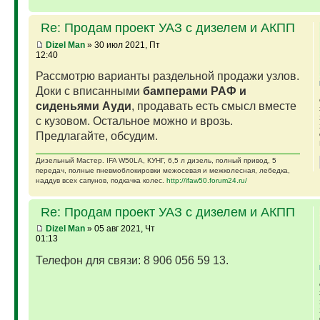
Re: Продам проект УАЗ с дизелем и АКПП
Dizel Man
» 30 июл 2021, Пт
12:40
Рассмотрю варианты раздельной продажи узлов.
Доки с вписанными
бамперами РАФ и
сиденьями Ауди
, продавать есть смысл вместе
с кузовом. Остальное можно и врозь.
Предлагайте, обсудим.
Дизельный Мастер. IFA W50LA, КУНГ, 6,5 л дизель, полный привод, 5
передач, полные пневмоблокировки межосевая и межколесная, лебедка,
наддув всех сапунов, подкачка колес.
http://ifaw50.forum24.ru/
Re: Продам проект УАЗ с дизелем и АКПП
Dizel Man
» 05 авг 2021, Чт
01:13
Телефон для связи: 8 906 056 59 13.