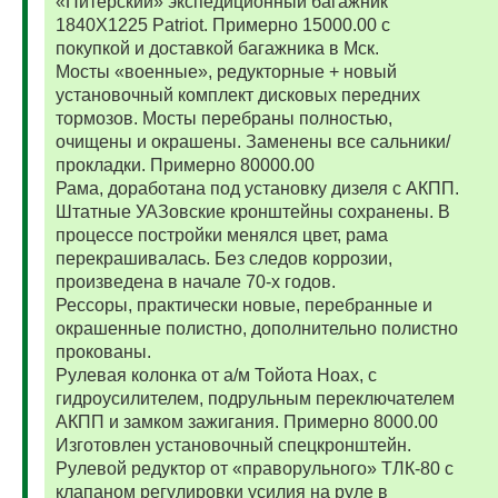
«Питерский» экспедиционный багажник
1840Х1225 Patriot. Примерно 15000.00 с
покупкой и доставкой багажника в Мск.
Мосты «военные», редукторные + новый
установочный комплект дисковых передних
тормозов. Мосты перебраны полностью,
очищены и окрашены. Заменены все сальники/
прокладки. Примерно 80000.00
Рама, доработана под установку дизеля с АКПП.
Штатные УАЗовские кронштейны сохранены. В
процессе постройки менялся цвет, рама
перекрашивалась. Без следов коррозии,
произведена в начале 70-х годов.
Рессоры, практически новые, перебранные и
окрашенные полистно, дополнительно полистно
прокованы.
Рулевая колонка от а/м Тойота Ноах, с
гидроусилителем, подрульным переключателем
АКПП и замком зажигания. Примерно 8000.00
Изготовлен установочный спецкронштейн.
Рулевой редуктор от «праворульного» ТЛК-80 с
клапаном регулировки усилия на руле в