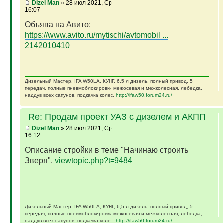
Dizel Man
» 28 июл 2021, Ср
16:07
Объява на Авито:
https://www.avito.ru/mytischi/avtomobil ...
2142010410
Дизельный Мастер. IFA W50LA, КУНГ, 6,5 л дизель, полный привод, 5
передач, полные пневмоблокировки межосевая и межколесная, лебедка,
наддув всех сапунов, подкачка колес.
http://ifaw50.forum24.ru/
Re: Продам проект УАЗ с дизелем и АКПП
Dizel Man
» 28 июл 2021, Ср
16:12
Описание стройки в теме "Начинаю строить
Зверя".
viewtopic.php?t=9484
Дизельный Мастер. IFA W50LA, КУНГ, 6,5 л дизель, полный привод, 5
передач, полные пневмоблокировки межосевая и межколесная, лебедка,
наддув всех сапунов, подкачка колес.
http://ifaw50.forum24.ru/