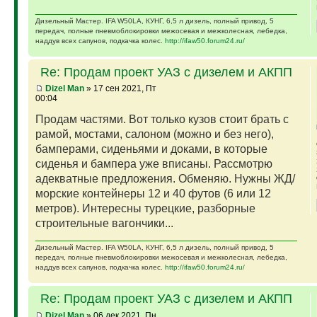
Дизельный Мастер. IFA W50LA, КУНГ, 6,5 л дизель, полный привод, 5
передач, полные пневмоблокировки межосевая и межколесная, лебедка,
наддув всех сапунов, подкачка колес.
http://ifaw50.forum24.ru/
Re: Продам проект УАЗ с дизелем и АКПП
Dizel Man
» 17 сен 2021, Пт
00:04
Продам частями. Вот только кузов стоит брать с
рамой, мостами, салоном (можно и без него),
бамперами, сиденьями и доками, в которые
сиденья и бампера уже вписаны. Рассмотрю
адекватные предложения. Обменяю. Нужны ЖД/
морские контейнеры 12 и 40 футов (6 или 12
метров). Интересны турецкие, разборные
строительные вагончики...
Дизельный Мастер. IFA W50LA, КУНГ, 6,5 л дизель, полный привод, 5
передач, полные пневмоблокировки межосевая и межколесная, лебедка,
наддув всех сапунов, подкачка колес.
http://ifaw50.forum24.ru/
Re: Продам проект УАЗ с дизелем и АКПП
Dizel Man
» 06 дек 2021, Пн