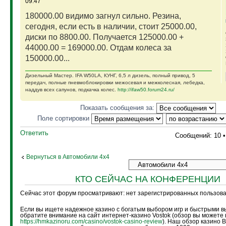
09:47
180000.00 видимо загнул сильно. Резина,
сегодня, если есть в наличии, стоит 25000.00,
диски по 8800.00. Получается 125000.00 +
44000.00 = 169000.00. Отдам колеса за
150000.00...
Дизельный Мастер. IFA W50LA, КУНГ, 6,5 л дизель, полный привод, 5
передач, полные пневмоблокировки межосевая и межколесная, лебедка,
наддув всех сапунов, подкачка колес.
http://ifaw50.forum24.ru/
Показать сообщения за:
Поле сортировки
Ответить
Сообщений: 10 
Вернуться в Автомобили 4х4
КТО СЕЙЧАС НА КОНФЕРЕНЦИИ
Сейчас этот форум просматривают: нет зарегистрированных пользоват
Если вы ищете надежное казино с богатым выбором игр и быстрыми в
обратите внимание на сайт интернет-казино Vostok (обзор вы можете 
https://hmkazinoru.com/casino/vostok-casino-review
). Наш обзор казино 