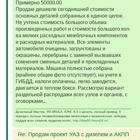
Примерно 50000.00
Продаю дешевле сегодняшней стоимости
основных деталей собранных в единое целое.
Не учтена стоимость большого объема
произведенных работ и стоимости большого кол-
ва мелких расходных межблочных компонентов
и расходных материалов. Все элементы
автомобиля очищены, загрунтованы и
окрашены, перебраны с заменой вызвавших
сомнения сменных деталей и прокладочных
материалов. Машина полностью собрана
(крайнее общее фото отсутствует), на учете в
ГИБДД, налоги оплачены, легко заводится,
двигается в теплом боксе. Рассмотрю вариант
раздельной распродажи всех узлов и органов, с
оговорками...
Дизельный Мастер. IFA W50LA, КУНГ, 6,5 л дизель, полный привод, 5
передач, полные пневмоблокировки межосевая и межколесная, лебедка,
наддув всех сапунов, подкачка колес.
http://ifaw50.forum24.ru/
Re: Продам проект УАЗ с дизелем и АКПП