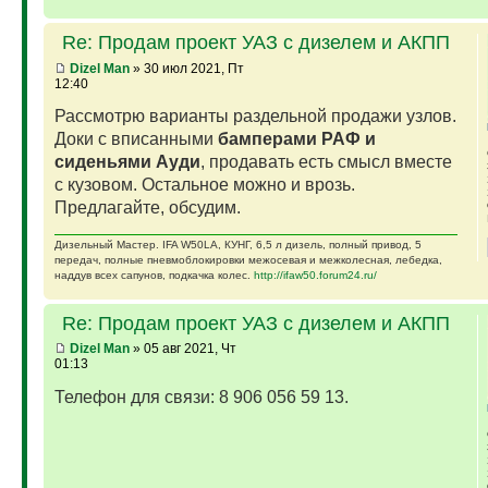
Re: Продам проект УАЗ с дизелем и АКПП
Dizel Man
» 30 июл 2021, Пт
12:40
Рассмотрю варианты раздельной продажи узлов.
Доки с вписанными
бамперами РАФ и
сиденьями Ауди
, продавать есть смысл вместе
с кузовом. Остальное можно и врозь.
Предлагайте, обсудим.
Дизельный Мастер. IFA W50LA, КУНГ, 6,5 л дизель, полный привод, 5
передач, полные пневмоблокировки межосевая и межколесная, лебедка,
наддув всех сапунов, подкачка колес.
http://ifaw50.forum24.ru/
Re: Продам проект УАЗ с дизелем и АКПП
Dizel Man
» 05 авг 2021, Чт
01:13
Телефон для связи: 8 906 056 59 13.