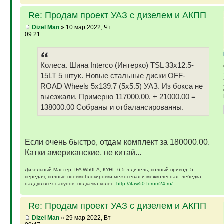
Re: Продам проект УАЗ с дизелем и АКПП
Dizel Man
» 10 мар 2022, Чт
09:21
Колеса. Шина Interco (Интерко) TSL 33x12.5-
15LT 5 штук. Новые стальные диски OFF-
ROAD Wheels 5x139.7 (5x5.5) УАЗ. Из бокса не
выезжали. Примерно 117000.00. + 21000.00 =
138000.00 Собраны и отбалансированны.
Если очень быстро, отдам комплект за 180000.00.
Катки американские, не китай...
Дизельный Мастер. IFA W50LA, КУНГ, 6,5 л дизель, полный привод, 5
передач, полные пневмоблокировки межосевая и межколесная, лебедка,
наддув всех сапунов, подкачка колес.
http://ifaw50.forum24.ru/
Re: Продам проект УАЗ с дизелем и АКПП
Dizel Man
» 29 мар 2022, Вт