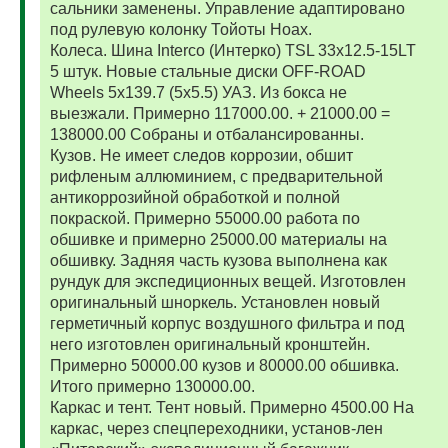
сальники заменены. Управление адаптировано
под рулевую колонку Тойоты Ноах.
Колеса. Шина Interco (Интерко) TSL 33x12.5-15LT
5 штук. Новые стальные диски OFF-ROAD
Wheels 5x139.7 (5x5.5) УАЗ. Из бокса не
выезжали. Примерно 117000.00. + 21000.00 =
138000.00 Собраны и отбалансированны.
Кузов. Не имеет следов коррозии, обшит
рифленым аллюминием, с предварительной
антикоррозийной обработкой и полной
покраской. Примерно 55000.00 работа по
обшивке и примерно 25000.00 материалы на
обшивку. Задняя часть кузова выполнена как
рундук для экспедиционных вещей. Изготовлен
оригинальный шноркель. Установлен новый
герметичный корпус воздушного фильтра и под
него изготовлен оригинальный кронштейн.
Примерно 50000.00 кузов и 80000.00 обшивка.
Итого примерно 130000.00.
Каркас и тент. Тент новый. Примерно 4500.00 На
каркас, через спецпереходники, установ-лен