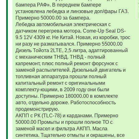
бампера РАФ». В переднем бампере
установлена лебедка и линзовые доп/фары ГАЗ.
Примерно 50000.00 за бампера.
Лебедка автомобильная электрическая с
датчиком перегрева мотора. Come-Up Seal DS-
9.5 12V 4309 кг. Не Китай. Новая, из коробки, трос
ни разу не разматывался. Примерно 55000.00
Дизель Тойота 2LTE, 2,5 литра, адаптированный
с механическим ТНВД. ТНВД - полный
капремонт, плюс полный ремонт форсунок с
заменой распылителей. Дизельный двигатель и
топливная аппаратура прошли полный
капитальный ремонт с оригинальными
комплекту-ющими, в 2009 году они были
доступны. Примерно 180000.00 в комплекте
авто, отдельно дороже. Работоспособность
продемонстрирую.
АКПП с РК (TLC-78) и карданами. Примерно
50000.00 Промыты и прошли полное ТО с
заменой масел и фильтра АКПП. Масла
синтетика. Тщательно отмыты и окрашены, все