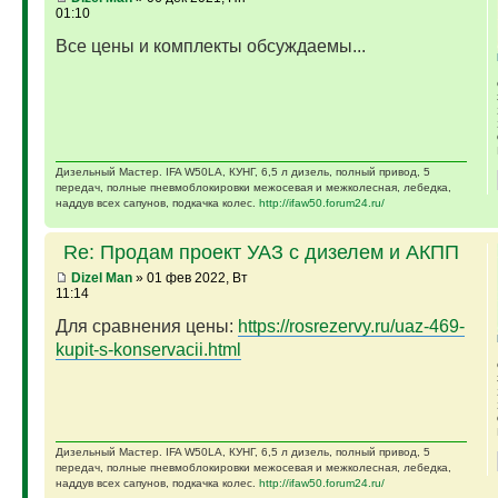
01:10
Все цены и комплекты обсуждаемы...
Дизельный Мастер. IFA W50LA, КУНГ, 6,5 л дизель, полный привод, 5
передач, полные пневмоблокировки межосевая и межколесная, лебедка,
наддув всех сапунов, подкачка колес.
http://ifaw50.forum24.ru/
Re: Продам проект УАЗ с дизелем и АКПП
Dizel Man
» 01 фев 2022, Вт
11:14
Для сравнения цены:
https://rosrezervy.ru/uaz-469-
kupit-s-konservacii.html
Дизельный Мастер. IFA W50LA, КУНГ, 6,5 л дизель, полный привод, 5
передач, полные пневмоблокировки межосевая и межколесная, лебедка,
наддув всех сапунов, подкачка колес.
http://ifaw50.forum24.ru/