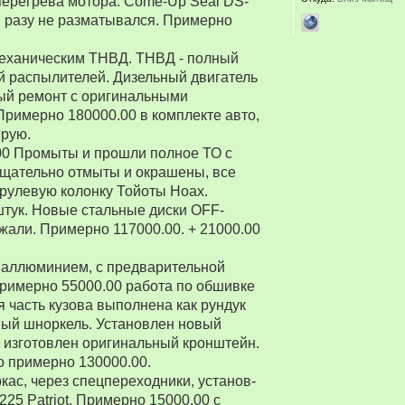
перегрева мотора. Come-Up Seal DS-
 ни разу не разматывался. Примерно
 механическим ТНВД. ТНВД - полный
й распылителей. Дизельный двигатель
ый ремонт с оригинальными
Примерно 180000.00 в комплекте авто,
ирую.
00 Промыты и прошли полное ТО с
Тщательно отмыты и окрашены, все
рулевую колонку Тойоты Ноах.
 штук. Новые стальные диски OFF-
зжали. Примерно 117000.00. + 21000.00
 аллюминием, с предварительной
Примерно 55000.00 работа по обшивке
 часть кузова выполнена как рундук
ный шноркель. Установлен новый
о изготовлен оригинальный кронштейн.
о примерно 130000.00.
ркас, через спецпереходники, установ-
5 Patriot. Примерно 15000.00 с