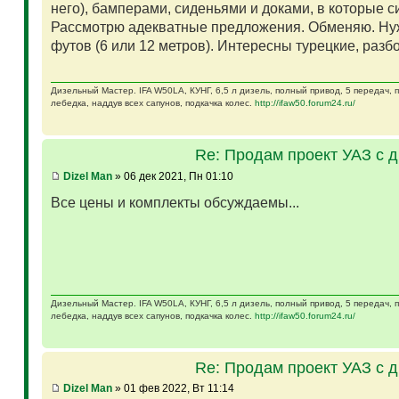
него), бамперами, сиденьями и доками, в которые 
Рассмотрю адекватные предложения. Обменяю. Ну
футов (6 или 12 метров). Интересны турецкие, разб
Дизельный Мастер. IFA W50LA, КУНГ, 6,5 л дизель, полный привод, 5 передач,
лебедка, наддув всех сапунов, подкачка колес.
http://ifaw50.forum24.ru/
Re: Продам проект УАЗ с 
Dizel Man
» 06 дек 2021, Пн 01:10
Все цены и комплекты обсуждаемы...
Дизельный Мастер. IFA W50LA, КУНГ, 6,5 л дизель, полный привод, 5 передач,
лебедка, наддув всех сапунов, подкачка колес.
http://ifaw50.forum24.ru/
Re: Продам проект УАЗ с 
Dizel Man
» 01 фев 2022, Вт 11:14