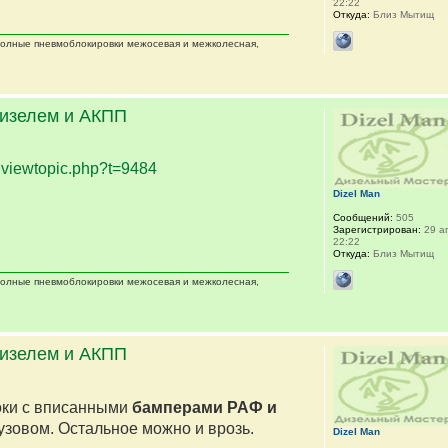
22:22
Откуда:
Близ Мытищ
 полные пневмоблокировки межосевая и межколесная,
дизелем и АКПП
.
viewtopic.php?t=9484
Dizel Man
Сообщений:
505
Зарегистрирован:
29 ап
22:22
Откуда:
Близ Мытищ
 полные пневмоблокировки межосевая и межколесная,
дизелем и АКПП
оки с вписанными
бамперами РАФ и
кузовом. Остальное можно и врозь.
Dizel Man