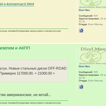
it-s-konservacii.html
Dizel Man
Сообщений:
505
Зарегистрирован:
29 ап
22:22
Откуда:
Близ Мытищ
 полные пневмоблокировки межосевая и межколесная,
дизелем и АКПП
Dizel Man
 5 штук. Новые стальные диски OFF-ROAD
Сообщений:
505
 Примерно 117000.00. + 21000.00 =
Зарегистрирован:
29 ап
22:22
Откуда:
Близ Мытищ
тки американские, не китай...
 полные пневмоблокировки межосевая и межколесная,