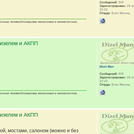
Сообщений:
505
Зарегистрирован:
29 ап
22:22
Откуда:
Близ Мытищ
 полные пневмоблокировки межосевая и межколесная,
дизелем и АКПП
Dizel Man
Сообщений:
505
Зарегистрирован:
29 ап
22:22
Откуда:
Близ Мытищ
 полные пневмоблокировки межосевая и межколесная,
дизелем и АКПП
мой, мостами, салоном (можно и без