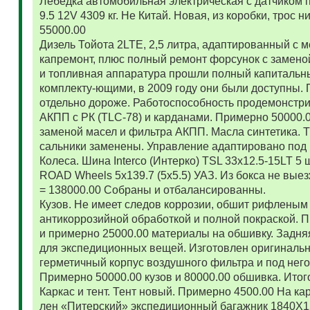
Лебедка автомобильная электрическая с датчиком 
9.5 12V 4309 кг. Не Китай. Новая, из коробки, трос
55000.00
Дизель Тойота 2LTE, 2,5 литра, адаптированный с
капремонт, плюс полный ремонт форсунок с замено
и топливная аппаратура прошли полный капитальн
комплекту-ющими, в 2009 году они были доступны. 
отдельно дороже. Работоспособность продемонстр
АКПП с РК (TLC-78) и карданами. Примерно 50000.
заменой масел и фильтра АКПП. Масла синтетика. 
сальники заменены. Управление адаптировано под 
Колеса. Шина Interco (Интерко) TSL 33x12.5-15LT 5
ROAD Wheels 5x139.7 (5x5.5) УАЗ. Из бокса не вые
= 138000.00 Собраны и отбалансированны.
Кузов. Не имеет следов коррозии, обшит рифленым
антикоррозийной обработкой и полной покраской. 
и примерно 25000.00 материалы на обшивку. Задняя
для экспедиционных вещей. Изготовлен оригиналь
герметичный корпус воздушного фильтра и под нег
Примерно 50000.00 кузов и 80000.00 обшивка. Итог
Каркас и тент. Тент новый. Примерно 4500.00 На ка
лен «Питерский» экспедиционный багажник 1840Х122