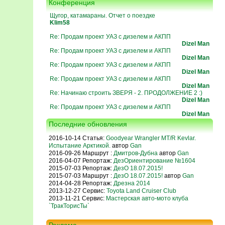
Конференция
Щугор, катамараны. Отчет о поездке
Klim58
Re: Продам проект УАЗ с дизелем и АКПП
Dizel Man
Re: Продам проект УАЗ с дизелем и АКПП
Dizel Man
Re: Продам проект УАЗ с дизелем и АКПП
Dizel Man
Re: Продам проект УАЗ с дизелем и АКПП
Dizel Man
Re: Начинаю строить ЗВЕРЯ - 2. ПРОДОЛЖЕНИЕ 2 :)
Dizel Man
Re: Продам проект УАЗ с дизелем и АКПП
Dizel Man
Последние обновления
2016-10-14 Статья:
Goodyear Wrangler MT/R Kevlar.
Испытание Арктикой.
автор
Gan
2016-09-26 Маршрут :
Дмитров-Дубна
автор
Gan
2016-04-07 Репортаж:
ДезОриентирование №1604
2015-07-03 Репортаж:
ДезО 18.07.2015!
2015-07-03 Маршрут :
ДезО 18.07.2015!
автор
Gan
2014-04-28 Репортаж:
Дрезна 2014
2013-12-27 Сервис:
Toyota Land Cruiser Club
2013-11-21 Сервис:
Мастерская авто-мото клуба
`ТракТорисТы`