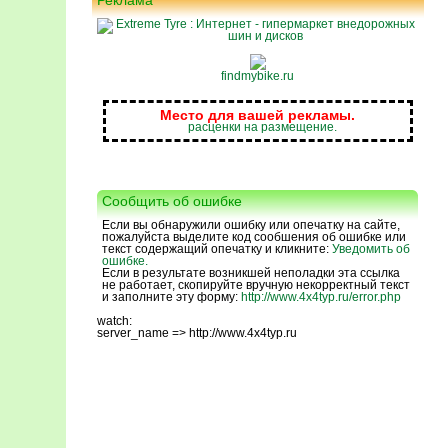
Реклама
findmybike.ru
Место для вашей рекламы.
расценки на размещение.
Сообщить об ошибке
Если вы обнаружили ошибку или опечатку на сайте,
пожалуйста выделите код сообшения об ошибке или
текст содержащий опечатку и кликните:
Уведомить об
ошибке.
Если в результате возникшей неполадки эта ссылка
не работает, скопируйте вручную некорректный текст
и заполните эту форму:
http://www.4x4typ.ru/error.php
watch:
server_name => http://www.4x4typ.ru