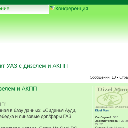
-->
ение
Конференция
кт УАЗ с дизелем и АКПП
Сообщений: 10 • Стр
изелем и АКПП
ПП"
ная в базу данных: «Сиденья Ауди,
Dizel Man
ебедка и линзовые доп/фары ГАЗ.
Сообщений:
505
Зарегистрирован:
29 ап
22:22
Откуда:
Близ Мытищ