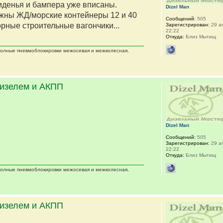
сиденья и бампера уже вписаны.
Dizel Man
жны ЖД/морские контейнеры 12 и 40
Сообщений:
505
орные строительные вагончики...
Зарегистрирован:
29 ап
22:22
Откуда:
Близ Мытищ
 полные пневмоблокировки межосевая и межколесная,
дизелем и АКПП
Dizel Man
Сообщений:
505
Зарегистрирован:
29 ап
22:22
Откуда:
Близ Мытищ
 полные пневмоблокировки межосевая и межколесная,
дизелем и АКПП