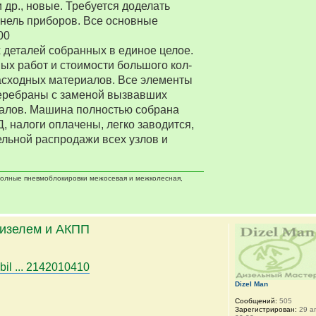
 др., новые. Требуется доделать
нель приборов. Все основные
00
деталей собранных в единое целое.
ых работ и стоимости большого кол-
асходных материалов. Все элементы
еребраны с заменой вызвавших
алов. Машина полностью собрана
Д, налоги оплачены, легко заводится,
ельной распродажи всех узлов и
 полные пневмоблокировки межосевая и межколесная,
дизелем и АКПП
bil ... 2142010410
Dizel Man
Сообщений:
505
Зарегистрирован:
29 ап