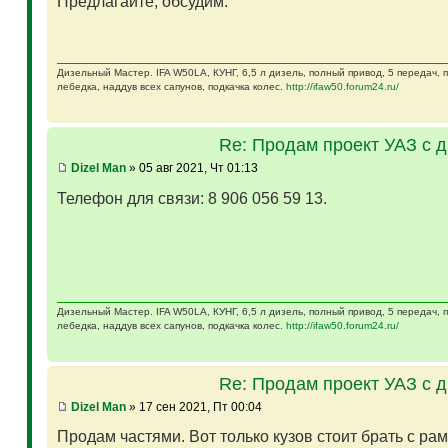
Предлагайте, обсудим.
Дизельный Мастер. IFA W50LA, КУНГ, 6,5 л дизель, полный привод, 5 передач,
лебедка, наддув всех сапунов, подкачка колес.
http://ifaw50.forum24.ru/
Re: Продам проект УАЗ с 
Dizel Man
» 05 авг 2021, Чт 01:13
Телефон для связи: 8 906 056 59 13.
Дизельный Мастер. IFA W50LA, КУНГ, 6,5 л дизель, полный привод, 5 передач,
лебедка, наддув всех сапунов, подкачка колес.
http://ifaw50.forum24.ru/
Re: Продам проект УАЗ с 
Dizel Man
» 17 сен 2021, Пт 00:04
Продам частями. Вот только кузов стоит брать с ра