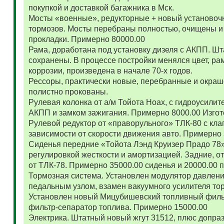
покупкой и доставкой багажника в Мск.
Мосты «военные», редукторные + новый установоч
тормозов. Мосты перебраны полностью, очищены и
прокладки. Примерно 80000.00
Рама, доработана под установку дизеля с АКПП. 
сохранены. В процессе постройки менялся цвет, ра
коррозии, произведена в начале 70-х годов.
Рессоры, практически новые, перебранные и окраш
полистно прокованы.
Рулевая колонка от а/м Тойота Ноах, с гидроусил
АКПП и замком зажигания. Примерно 8000.00 Изго
Рулевой редуктор от «праворульного» ТЛК-80 с кла
зависимости от скорости движения авто. Примерно
Сиденья передние «Тойота Лэнд Круизер Прадо 78
регулировкой жесткости и амортизацией. Задние, о
от ТЛК-78. Примерно 35000.00 сиденья и 20000.00
Тормозная система. Установлен модулятор давлени
педальным узлом, взамен вакуумного усилителя то
Установлен новый Мицубишевский топливный фильт
фильтр-сепаратор топлива. Примерно 15000.00
Электрика. Штатный новый жгут 31512, плюс допраз