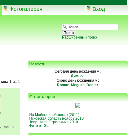
Фотогалерея
Вход
Расширенный поиск
Новости
Сегодня день рождения у :
Димыч
.
Скоро день рождения у :
аница
1
из
1
Roman
,
Moguka
,
Docter
Фотогалерея
На Майские в Мышкин (2011)
Псковская область ноябрь 2010
Jeep-Hard: Стрельчиха 2010
Фото от Gan
р 2004, Чт