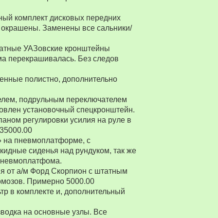
ный комплект дисковых передних
 окрашены. Заменены все сальники/
Штатные УАЗовские кронштейны
ма перекрашивалась. Без следов
енные полистно, дополнительно
ителем, подрульным переключателем
товлен установочный спецкронштейн.
паном регулировки усилия на руле в
 35000.00
» на пневмоплатформе, с
ткидные сиденья над рундуком, так же
 пневмоплатфома.
я от а/м Форд Скорпион с штатным
рмозов. Примерно 5000.00
р в комплекте и, дополнительный
водка на основные узлы. Все