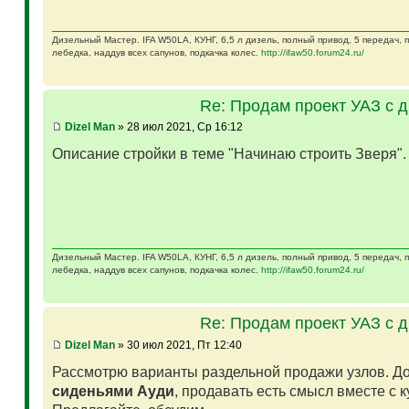
Дизельный Мастер. IFA W50LA, КУНГ, 6,5 л дизель, полный привод, 5 передач,
лебедка, наддув всех сапунов, подкачка колес.
http://ifaw50.forum24.ru/
Re: Продам проект УАЗ с 
Dizel Man
» 28 июл 2021, Ср 16:12
Описание стройки в теме "Начинаю строить Зверя"
Дизельный Мастер. IFA W50LA, КУНГ, 6,5 л дизель, полный привод, 5 передач,
лебедка, наддув всех сапунов, подкачка колес.
http://ifaw50.forum24.ru/
Re: Продам проект УАЗ с 
Dizel Man
» 30 июл 2021, Пт 12:40
Рассмотрю варианты раздельной продажи узлов. Д
сиденьями Ауди
, продавать есть смысл вместе с 