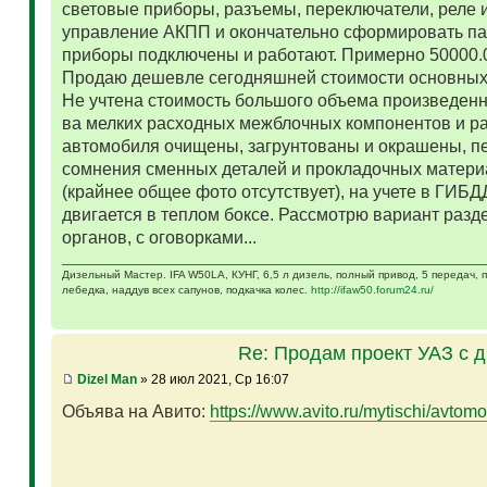
световые приборы, разъемы, переключатели, реле и
управление АКПП и окончательно сформировать па
приборы подключены и работают. Примерно 50000.
Продаю дешевле сегодняшней стоимости основных 
Не учтена стоимость большого объема произведенн
ва мелких расходных межблочных компонентов и р
автомобиля очищены, загрунтованы и окрашены, п
сомнения сменных деталей и прокладочных матери
(крайнее общее фото отсутствует), на учете в ГИБД
двигается в теплом боксе. Рассмотрю вариант разд
органов, с оговорками...
Дизельный Мастер. IFA W50LA, КУНГ, 6,5 л дизель, полный привод, 5 передач,
лебедка, наддув всех сапунов, подкачка колес.
http://ifaw50.forum24.ru/
Re: Продам проект УАЗ с 
Dizel Man
» 28 июл 2021, Ср 16:07
Объява на Авито:
https://www.avito.ru/mytischi/avtomo