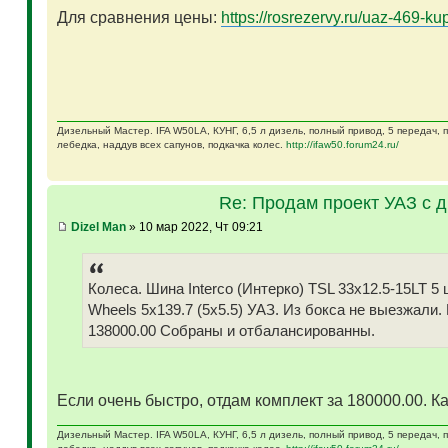
Для сравнения цены:
https://rosrezervy.ru/uaz-469-kup
Дизельный Мастер. IFA W50LA, КУНГ, 6,5 л дизель, полный привод, 5 передач,
лебедка, наддув всех сапунов, подкачка колес.
http://ifaw50.forum24.ru/
Re: Продам проект УАЗ с 
Dizel Man
» 10 мар 2022, Чт 09:21
Колеса. Шина Interco (Интерко) TSL 33x12.5-15LT
Wheels 5x139.7 (5x5.5) УАЗ. Из бокса не выезжали.
138000.00 Собраны и отбалансированны.
Если очень быстро, отдам комплект за 180000.00. Ка
Дизельный Мастер. IFA W50LA, КУНГ, 6,5 л дизель, полный привод, 5 передач,