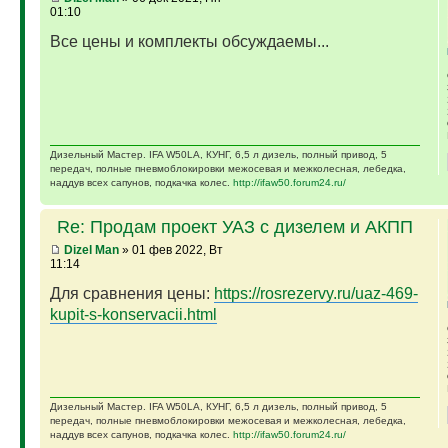
01:10
Все цены и комплекты обсуждаемы...
Дизельный Мастер. IFA W50LA, КУНГ, 6,5 л дизель, полный привод, 5
передач, полные пневмоблокировки межосевая и межколесная, лебедка,
наддув всех сапунов, подкачка колес.
http://ifaw50.forum24.ru/
Re: Продам проект УАЗ с дизелем и АКПП
Dizel Man
» 01 фев 2022, Вт
11:14
Для сравнения цены:
https://rosrezervy.ru/uaz-469-
kupit-s-konservacii.html
Дизельный Мастер. IFA W50LA, КУНГ, 6,5 л дизель, полный привод, 5
передач, полные пневмоблокировки межосевая и межколесная, лебедка,
наддув всех сапунов, подкачка колес.
http://ifaw50.forum24.ru/