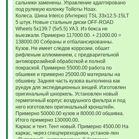
сальники заменены. Управление адаптировано
под рулевую колонку Тойоты Ноах.
Колеса. Шина Interco (Интерко) TSL 33x12.5-15LT
5 штук. Новые стальные диски OFF-ROAD
Wheels 5x139.7 (5x5.5) УАЗ. Из бокса не
выезжали. Примерно 117000.00. + 21000.00 =
138000.00 Собраны и отбалансированны.
Кузов. Не имеет следов коррозии, обшит
рифленым аллюминием, с предварительной
антикоррозийной обработкой и полной
покраской. Примерно 55000.00 работа по
обшивке и примерно 25000.00 материалы на
обшивку. Задняя часть кузова выполнена как
рундук для экспедиционных вещей. Изготовлен
оригинальный шноркель. Установлен новый
герметичный корпус воздушного фильтра и под
него изготовлен оригинальный кронштейн.
Примерно 50000.00 кузов и 80000.00 обшивка.
Итого примерно 130000.00.
Каркас и тент. Тент новый. Примерно 4500.00 На
каркас, через спецпереходники, установ-лен