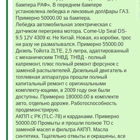
бампера РАФ». В переднем бампере
установлена лебедка и линзовые доп/фары ГАЗ.
Примерно 50000.00 за бампера.
Лебедка автомобильная электрическая с
датчиком перегрева мотора. Come-Up Seal DS-
9.5 12V 4309 кг. Не Китай. Новая, из коробки, трос
ни разу не разматывался. Примерно 55000.00
Дизель Тойота 2LTE, 2,5 литра, адаптированный
с механическим ТНВД. ТНВД - полный
капремонт, плюс полный ремонт форсунок с
заменой распылителей. Дизельный двигатель и
топливная аппаратура прошли полный
капитальный ремонт с оригинальными
комплекту-ющими, в 2009 году они были
доступны. Примерно 180000.00 в комплекте
авто, отдельно дороже. Работоспособность
продемонстрирую.
АКПП с РК (TLC-78) и карданами. Примерно
50000.00 Промыты и прошли полное ТО с
заменой масел и фильтра АКПП. Масла
синтетика. Тщательно отмыты и окрашены, все