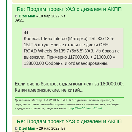
Re: Продам проект УАЗ с дизелем и АКПП
Dizel Man
» 10 мар 2022, Чт
09:21
Колеса. Шина Interco (Интерко) TSL 33x12.5-
15LT 5 штук. Новые стальные диски OFF-
ROAD Wheels 5x139.7 (5x5.5) УАЗ. Из бокса не
выезжали. Примерно 117000.00. + 21000.00 =
138000.00 Собраны и отбалансированны.
Если очень быстро, отдам комплект за 180000.00.
Катки американские, не китай...
Дизельный Мастер. IFA W50LA, КУНГ, 6,5 л дизель, полный привод, 5
передач, полные пневмоблокировки межосевая и межколесная, лебедка,
наддув всех сапунов, подкачка колес.
http://ifaw50.forum24.ru/
Re: Продам проект УАЗ с дизелем и АКПП
Dizel Man
» 29 мар 2022, Вт