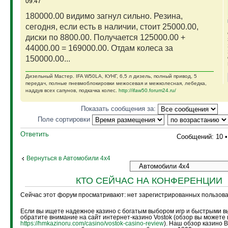
09:47
180000.00 видимо загнул сильно. Резина,
сегодня, если есть в наличии, стоит 25000.00,
диски по 8800.00. Получается 125000.00 +
44000.00 = 169000.00. Отдам колеса за
150000.00...
Дизельный Мастер. IFA W50LA, КУНГ, 6,5 л дизель, полный привод, 5
передач, полные пневмоблокировки межосевая и межколесная, лебедка,
наддув всех сапунов, подкачка колес.
http://ifaw50.forum24.ru/
Показать сообщения за:
Поле сортировки
Ответить
Сообщений: 10 
Вернуться в Автомобили 4х4
КТО СЕЙЧАС НА КОНФЕРЕНЦИИ
Сейчас этот форум просматривают: нет зарегистрированных пользоват
Если вы ищете надежное казино с богатым выбором игр и быстрыми в
обратите внимание на сайт интернет-казино Vostok (обзор вы можете 
https://hmkazinoru.com/casino/vostok-casino-review
). Наш обзор казино 