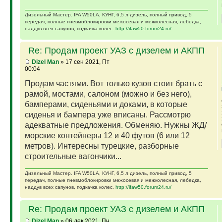
Дизельный Мастер. IFA W50LA, КУНГ, 6,5 л дизель, полный привод, 5
передач, полные пневмоблокировки межосевая и межколесная, лебедка,
наддув всех сапунов, подкачка колес.
http://ifaw50.forum24.ru/
Re: Продам проект УАЗ с дизелем и АКПП
Dizel Man
» 17 сен 2021, Пт
00:04
Продам частями. Вот только кузов стоит брать с
рамой, мостами, салоном (можно и без него),
бамперами, сиденьями и доками, в которые
сиденья и бампера уже вписаны. Рассмотрю
адекватные предложения. Обменяю. Нужны ЖД/
морские контейнеры 12 и 40 футов (6 или 12
метров). Интересны турецкие, разборные
строительные вагончики...
Дизельный Мастер. IFA W50LA, КУНГ, 6,5 л дизель, полный привод, 5
передач, полные пневмоблокировки межосевая и межколесная, лебедка,
наддув всех сапунов, подкачка колес.
http://ifaw50.forum24.ru/
Re: Продам проект УАЗ с дизелем и АКПП
Dizel Man
» 06 дек 2021, Пн