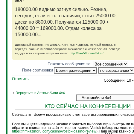
09:47
180000.00 видимо загнул сильно. Резина,
сегодня, если есть в наличии, стоит 25000.00,
диски по 8800.00. Получается 125000.00 +
44000.00 = 169000.00. Отдам колеса за
150000.00...
Дизельный Мастер. IFA W50LA, КУНГ, 6,5 л дизель, полный привод, 5
передач, полные пневмоблокировки межосевая и межколесная, лебедка,
наддув всех сапунов, подкачка колес.
http://ifaw50.forum24.ru/
Показать сообщения за:
Поле сортировки
Ответить
Сообщений: 10 
Вернуться в Автомобили 4х4
КТО СЕЙЧАС НА КОНФЕРЕНЦИИ
Сейчас этот форум просматривают: нет зарегистрированных пользоват
Если вы ищете надежное казино с богатым выбором игр и быстрыми в
обратите внимание на сайт интернет-казино Vostok (обзор вы можете 
https://hmkazinoru.com/casino/vostok-casino-review
). Наш обзор казино 