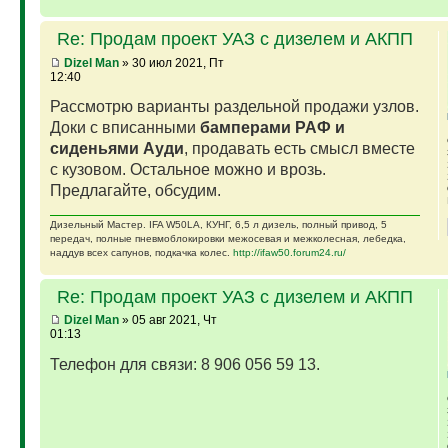
Re: Продам проект УАЗ с дизелем и АКПП
Dizel Man
» 30 июл 2021, Пт
12:40
Рассмотрю варианты раздельной продажи узлов.
Доки с вписанными
бамперами РАФ и
сиденьями Ауди
, продавать есть смысл вместе
с кузовом. Остальное можно и врозь.
Предлагайте, обсудим.
Дизельный Мастер. IFA W50LA, КУНГ, 6,5 л дизель, полный привод, 5
передач, полные пневмоблокировки межосевая и межколесная, лебедка,
наддув всех сапунов, подкачка колес.
http://ifaw50.forum24.ru/
Re: Продам проект УАЗ с дизелем и АКПП
Dizel Man
» 05 авг 2021, Чт
01:13
Телефон для связи: 8 906 056 59 13.