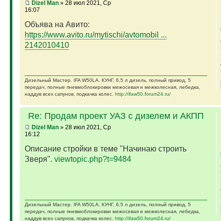
Dizel Man
» 28 июл 2021, Ср
16:07
Объява на Авито:
https://www.avito.ru/mytischi/avtomobil ...
2142010410
Дизельный Мастер. IFA W50LA, КУНГ, 6,5 л дизель, полный привод, 5
передач, полные пневмоблокировки межосевая и межколесная, лебедка,
наддув всех сапунов, подкачка колес.
http://ifaw50.forum24.ru/
Re: Продам проект УАЗ с дизелем и АКПП
Dizel Man
» 28 июл 2021, Ср
16:12
Описание стройки в теме "Начинаю строить
Зверя".
viewtopic.php?t=9484
Дизельный Мастер. IFA W50LA, КУНГ, 6,5 л дизель, полный привод, 5
передач, полные пневмоблокировки межосевая и межколесная, лебедка,
наддув всех сапунов, подкачка колес.
http://ifaw50.forum24.ru/