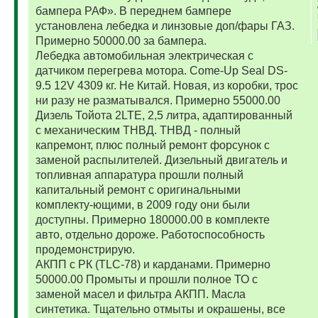
бампера РАФ». В переднем бампере
установлена лебедка и линзовые доп/фары ГАЗ.
Примерно 50000.00 за бампера.
Лебедка автомобильная электрическая с
датчиком перегрева мотора. Come-Up Seal DS-
9.5 12V 4309 кг. Не Китай. Новая, из коробки, трос
ни разу не разматывался. Примерно 55000.00
Дизель Тойота 2LTE, 2,5 литра, адаптированный
с механическим ТНВД. ТНВД - полный
капремонт, плюс полный ремонт форсунок с
заменой распылителей. Дизельный двигатель и
топливная аппаратура прошли полный
капитальный ремонт с оригинальными
комплекту-ющими, в 2009 году они были
доступны. Примерно 180000.00 в комплекте
авто, отдельно дороже. Работоспособность
продемонстрирую.
АКПП с РК (TLC-78) и карданами. Примерно
50000.00 Промыты и прошли полное ТО с
заменой масел и фильтра АКПП. Масла
синтетика. Тщательно отмыты и окрашены, все