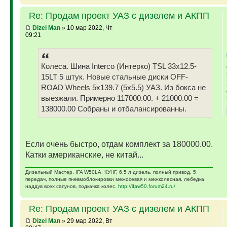
Re: Продам проект УАЗ с дизелем и АКПП
Dizel Man
» 10 мар 2022, Чт
09:21
Колеса. Шина Interco (Интерко) TSL 33x12.5-
15LT 5 штук. Новые стальные диски OFF-
ROAD Wheels 5x139.7 (5x5.5) УАЗ. Из бокса не
выезжали. Примерно 117000.00. + 21000.00 =
138000.00 Собраны и отбалансированны.
Если очень быстро, отдам комплект за 180000.00.
Катки американские, не китай...
Дизельный Мастер. IFA W50LA, КУНГ, 6,5 л дизель, полный привод, 5
передач, полные пневмоблокировки межосевая и межколесная, лебедка,
наддув всех сапунов, подкачка колес.
http://ifaw50.forum24.ru/
Re: Продам проект УАЗ с дизелем и АКПП
Dizel Man
» 29 мар 2022, Вт