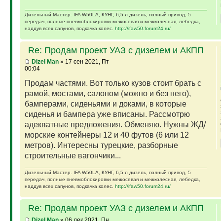
Дизельный Мастер. IFA W50LA, КУНГ, 6,5 л дизель, полный привод, 5
передач, полные пневмоблокировки межосевая и межколесная, лебедка,
наддув всех сапунов, подкачка колес.
http://ifaw50.forum24.ru/
Re: Продам проект УАЗ с дизелем и АКПП
Dizel Man
» 17 сен 2021, Пт
00:04
Продам частями. Вот только кузов стоит брать с
рамой, мостами, салоном (можно и без него),
бамперами, сиденьями и доками, в которые
сиденья и бампера уже вписаны. Рассмотрю
адекватные предложения. Обменяю. Нужны ЖД/
морские контейнеры 12 и 40 футов (6 или 12
метров). Интересны турецкие, разборные
строительные вагончики...
Дизельный Мастер. IFA W50LA, КУНГ, 6,5 л дизель, полный привод, 5
передач, полные пневмоблокировки межосевая и межколесная, лебедка,
наддув всех сапунов, подкачка колес.
http://ifaw50.forum24.ru/
Re: Продам проект УАЗ с дизелем и АКПП
Dizel Man
» 06 дек 2021, Пн