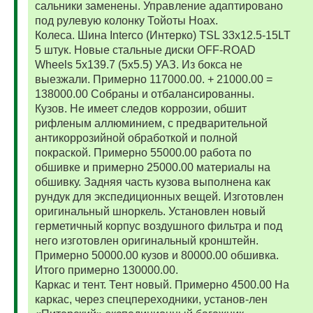
сальники заменены. Управление адаптировано
под рулевую колонку Тойоты Ноах.
Колеса. Шина Interco (Интерко) TSL 33x12.5-15LT
5 штук. Новые стальные диски OFF-ROAD
Wheels 5x139.7 (5x5.5) УАЗ. Из бокса не
выезжали. Примерно 117000.00. + 21000.00 =
138000.00 Собраны и отбалансированны.
Кузов. Не имеет следов коррозии, обшит
рифленым аллюминием, с предварительной
антикоррозийной обработкой и полной
покраской. Примерно 55000.00 работа по
обшивке и примерно 25000.00 материалы на
обшивку. Задняя часть кузова выполнена как
рундук для экспедиционных вещей. Изготовлен
оригинальный шноркель. Установлен новый
герметичный корпус воздушного фильтра и под
него изготовлен оригинальный кронштейн.
Примерно 50000.00 кузов и 80000.00 обшивка.
Итого примерно 130000.00.
Каркас и тент. Тент новый. Примерно 4500.00 На
каркас, через спецпереходники, установ-лен