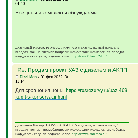
01:10
Все цены и комплекты обсуждаемы...
Дизельный Мастер. IFA W50LA, КУНГ, 6,5 л дизель, полный привод, 5
передач, полные пневмоблокировки межосевая и межколесная, лебедка,
наддув всех сапунов, подкачка колес.
http://ifaw50.forum24.ru/
Re: Продам проект УАЗ с дизелем и АКПП
Dizel Man
» 01 фев 2022, Вт
11:14
Для сравнения цены:
https://rosrezervy.ru/uaz-469-
kupit-s-konservacii.html
Дизельный Мастер. IFA W50LA, КУНГ, 6,5 л дизель, полный привод, 5
передач, полные пневмоблокировки межосевая и межколесная, лебедка,
наддув всех сапунов, подкачка колес.
http://ifaw50.forum24.ru/