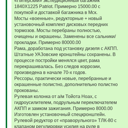
«Питерский» экспедиционный багажник
1840Х1225 Patriot. Примерно 15000.00 с
покупкой и доставкой багажника в Мск.
Мосты «военные», редукторные + новый
установочный комплект дисковых передних
тормозов. Мосты перебраны полностью,
очищены и окрашены. Заменены все сальники/
прокладки. Примерно 80000.00
Рама, доработана под установку дизеля с АКПП.
Штатные УАЗовские кронштейны сохранены. В
процессе постройки менялся цвет, рама
перекрашивалась. Без следов коррозии,
произведена в начале 70-х годов.
Рессоры, практически новые, перебранные и
окрашенные полистно, дополнительно полистно
прокованы.
Рулевая колонка от а/м Тойота Ноах, с
гидроусилителем, подрульным переключателем
АКПП и замком зажигания. Примерно 8000.00
Изготовлен установочный спецкронштейн.
Рулевой редуктор от «праворульного» ТЛК-80 с
клапаном регулировки усилия на руле в