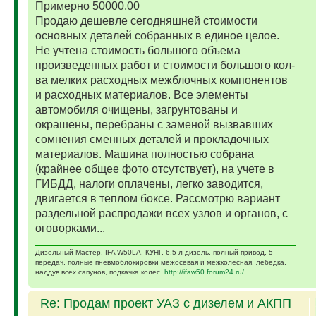
Примерно 50000.00
Продаю дешевле сегодняшней стоимости
основных деталей собранных в единое целое.
Не учтена стоимость большого объема
произведенных работ и стоимости большого кол-
ва мелких расходных межблочных компонентов
и расходных материалов. Все элементы
автомобиля очищены, загрунтованы и
окрашены, перебраны с заменой вызвавших
сомнения сменных деталей и прокладочных
материалов. Машина полностью собрана
(крайнее общее фото отсутствует), на учете в
ГИБДД, налоги оплачены, легко заводится,
двигается в теплом боксе. Рассмотрю вариант
раздельной распродажи всех узлов и органов, с
оговорками...
Дизельный Мастер. IFA W50LA, КУНГ, 6,5 л дизель, полный привод, 5
передач, полные пневмоблокировки межосевая и межколесная, лебедка,
наддув всех сапунов, подкачка колес.
http://ifaw50.forum24.ru/
Re: Продам проект УАЗ с дизелем и АКПП