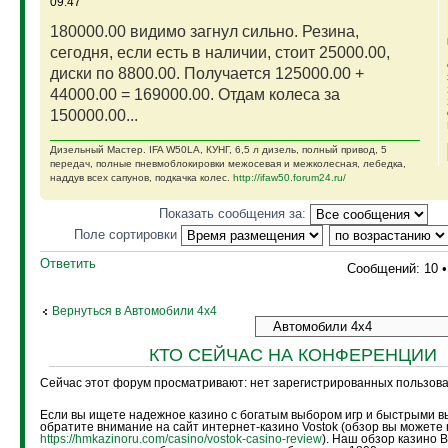
09:47
180000.00 видимо загнул сильно. Резина,
сегодня, если есть в наличии, стоит 25000.00,
диски по 8800.00. Получается 125000.00 +
44000.00 = 169000.00. Отдам колеса за
150000.00...
Дизельный Мастер. IFA W50LA, КУНГ, 6,5 л дизель, полный привод, 5
передач, полные пневмоблокировки межосевая и межколесная, лебедка,
наддув всех сапунов, подкачка колес.
http://ifaw50.forum24.ru/
Показать сообщения за:
Поле сортировки
Ответить
Сообщений: 10 
Вернуться в Автомобили 4х4
КТО СЕЙЧАС НА КОНФЕРЕНЦИИ
Сейчас этот форум просматривают: нет зарегистрированных пользоват
Если вы ищете надежное казино с богатым выбором игр и быстрыми в
обратите внимание на сайт интернет-казино Vostok (обзор вы можете 
https://hmkazinoru.com/casino/vostok-casino-review
). Наш обзор казино 