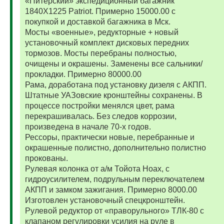
«Питерский» экспедиционный багажник
1840Х1225 Patriot. Примерно 15000.00 с
покупкой и доставкой багажника в Мск.
Мосты «военные», редукторные + новый
установочный комплект дисковых передних
тормозов. Мосты перебраны полностью,
очищены и окрашены. Заменены все сальники/
прокладки. Примерно 80000.00
Рама, доработана под установку дизеля с АКПП.
Штатные УАЗовские кронштейны сохранены. В
процессе постройки менялся цвет, рама
перекрашивалась. Без следов коррозии,
произведена в начале 70-х годов.
Рессоры, практически новые, перебранные и
окрашенные полистно, дополнительно полистно
прокованы.
Рулевая колонка от а/м Тойота Ноах, с
гидроусилителем, подрульным переключателем
АКПП и замком зажигания. Примерно 8000.00
Изготовлен установочный спецкронштейн.
Рулевой редуктор от «праворульного» ТЛК-80 с
клапаном регулировки усилия на руле в