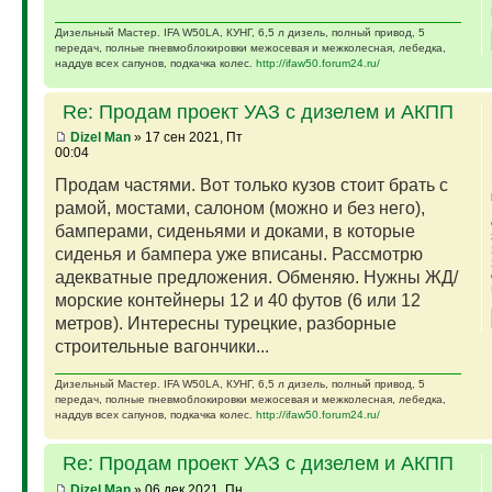
Дизельный Мастер. IFA W50LA, КУНГ, 6,5 л дизель, полный привод, 5
передач, полные пневмоблокировки межосевая и межколесная, лебедка,
наддув всех сапунов, подкачка колес.
http://ifaw50.forum24.ru/
Re: Продам проект УАЗ с дизелем и АКПП
Dizel Man
» 17 сен 2021, Пт
00:04
Продам частями. Вот только кузов стоит брать с
рамой, мостами, салоном (можно и без него),
бамперами, сиденьями и доками, в которые
сиденья и бампера уже вписаны. Рассмотрю
адекватные предложения. Обменяю. Нужны ЖД/
морские контейнеры 12 и 40 футов (6 или 12
метров). Интересны турецкие, разборные
строительные вагончики...
Дизельный Мастер. IFA W50LA, КУНГ, 6,5 л дизель, полный привод, 5
передач, полные пневмоблокировки межосевая и межколесная, лебедка,
наддув всех сапунов, подкачка колес.
http://ifaw50.forum24.ru/
Re: Продам проект УАЗ с дизелем и АКПП
Dizel Man
» 06 дек 2021, Пн