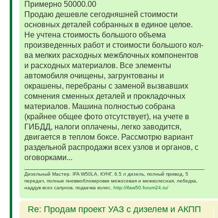
Примерно 50000.00
Продаю дешевле сегодняшней стоимости
основных деталей собранных в единое целое.
Не учтена стоимость большого объема
произведенных работ и стоимости большого кол-
ва мелких расходных межблочных компонентов
и расходных материалов. Все элементы
автомобиля очищены, загрунтованы и
окрашены, перебраны с заменой вызвавших
сомнения сменных деталей и прокладочных
материалов. Машина полностью собрана
(крайнее общее фото отсутствует), на учете в
ГИБДД, налоги оплачены, легко заводится,
двигается в теплом боксе. Рассмотрю вариант
раздельной распродажи всех узлов и органов, с
оговорками...
Дизельный Мастер. IFA W50LA, КУНГ, 6,5 л дизель, полный привод, 5
передач, полные пневмоблокировки межосевая и межколесная, лебедка,
наддув всех сапунов, подкачка колес.
http://ifaw50.forum24.ru/
Re: Продам проект УАЗ с дизелем и АКПП