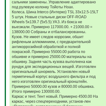
сальники заменены. Управление адаптировано
под рулевую колонку Тойоты Ноах.
Колеса. Шина Interco (Интерко) TSL 33x12.5-15LT
5 штук. Новые стальные диски OFF-ROAD
Wheels 5x139.7 (5x5.5) УАЗ. Из бокса не
выезжали. Примерно 117000.00. + 21000.00 =
138000.00 Собраны и отбалансированны.
Кузов. Не имеет следов коррозии, обшит
рифленым аллюминием, с предварительной
антикоррозийной обработкой и полной
покраской. Примерно 55000.00 работа по
обшивке и примерно 25000.00 материалы на
обшивку. Задняя часть кузова выполнена как
рундук для экспедиционных вещей. Изготовлен
оригинальный шноркель. Установлен новый
герметичный корпус воздушного фильтра и под
него изготовлен оригинальный кронштейн.
Примерно 50000.00 кузов и 80000.00 обшивка.
Итого примерно 130000.00.
Каркас и тент. Тент новый. Примерно 4500.00 На
каркас, через спецпереходники, установ-лен