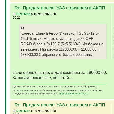
Re: Продам проект УАЗ с дизелем и АКПП
Dizel Man
» 10 мар 2022, Чт
09:21
Колеса. Шина Interco (Интерко) TSL 33x12.5-
15LT 5 штук. Новые стальные диски OFF-
ROAD Wheels 5x139.7 (5x5.5) УАЗ. Из бокса не
выезжали. Примерно 117000.00. + 21000.00 =
138000.00 Собраны и отбалансированны.
Если очень быстро, отдам комплект за 180000.00.
Катки американские, не китай...
Дизельный Мастер. IFA W50LA, КУНГ, 6,5 л дизель, полный привод, 5
передач, полные пневмоблокировки межосевая и межколесная, лебедка,
наддув всех сапунов, подкачка колес.
http://ifaw50.forum24.ru/
Re: Продам проект УАЗ с дизелем и АКПП
Dizel Man
» 29 мар 2022, Вт