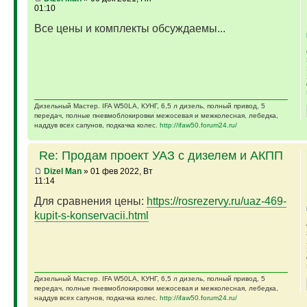
01:10
Все цены и комплекты обсуждаемы...
Дизельный Мастер. IFA W50LA, КУНГ, 6,5 л дизель, полный привод, 5
передач, полные пневмоблокировки межосевая и межколесная, лебедка,
наддув всех сапунов, подкачка колес.
http://ifaw50.forum24.ru/
Re: Продам проект УАЗ с дизелем и АКПП
Dizel Man
» 01 фев 2022, Вт
11:14
Для сравнения цены:
https://rosrezervy.ru/uaz-469-
kupit-s-konservacii.html
Дизельный Мастер. IFA W50LA, КУНГ, 6,5 л дизель, полный привод, 5
передач, полные пневмоблокировки межосевая и межколесная, лебедка,
наддув всех сапунов, подкачка колес.
http://ifaw50.forum24.ru/