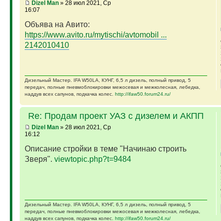
Dizel Man
» 28 июл 2021, Ср
16:07
Объява на Авито:
https://www.avito.ru/mytischi/avtomobil ...
2142010410
Дизельный Мастер. IFA W50LA, КУНГ, 6,5 л дизель, полный привод, 5
передач, полные пневмоблокировки межосевая и межколесная, лебедка,
наддув всех сапунов, подкачка колес.
http://ifaw50.forum24.ru/
Re: Продам проект УАЗ с дизелем и АКПП
Dizel Man
» 28 июл 2021, Ср
16:12
Описание стройки в теме "Начинаю строить
Зверя".
viewtopic.php?t=9484
Дизельный Мастер. IFA W50LA, КУНГ, 6,5 л дизель, полный привод, 5
передач, полные пневмоблокировки межосевая и межколесная, лебедка,
наддув всех сапунов, подкачка колес.
http://ifaw50.forum24.ru/