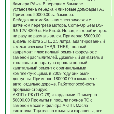
бампера РАФ». В переднем бампере
установлена лебедка и линзовые доп/фары ГАЗ.
Примерно 50000.00 за бампера.
Лебедка автомобильная электрическая с
датчиком перегрева мотора. Come-Up Seal DS-
9.5 12V 4309 кг. Не Китай. Новая, из коробки, трос
ни разу не разматывался. Примерно 55000.00
Дизель Тойота 2LTE, 2,5 литра, адаптированный
с механическим ТНВД. ТНВД - полный
капремонт, плюс полный ремонт форсунок с
заменой распылителей. Дизельный двигатель и
топливная аппаратура прошли полный
капитальный ремонт с оригинальными
комплекту-ющими, в 2009 году они были
доступны. Примерно 180000.00 в комплекте
авто, отдельно дороже. Работоспособность
продемонстрирую.
АКПП с РК (TLC-78) и карданами. Примерно
50000.00 Промыты и прошли полное ТО с
заменой масел и фильтра АКПП. Масла
синтетика. Тщательно отмыты и окрашены, все