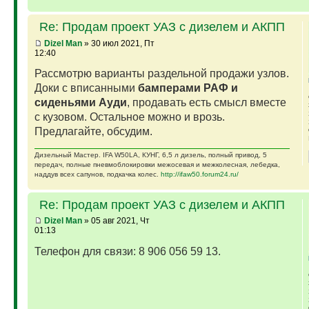
Re: Продам проект УАЗ с дизелем и АКПП
Dizel Man
» 30 июл 2021, Пт
12:40
Рассмотрю варианты раздельной продажи узлов.
Доки с вписанными
бамперами РАФ и
сиденьями Ауди
, продавать есть смысл вместе
с кузовом. Остальное можно и врозь.
Предлагайте, обсудим.
Дизельный Мастер. IFA W50LA, КУНГ, 6,5 л дизель, полный привод, 5
передач, полные пневмоблокировки межосевая и межколесная, лебедка,
наддув всех сапунов, подкачка колес.
http://ifaw50.forum24.ru/
Re: Продам проект УАЗ с дизелем и АКПП
Dizel Man
» 05 авг 2021, Чт
01:13
Телефон для связи: 8 906 056 59 13.