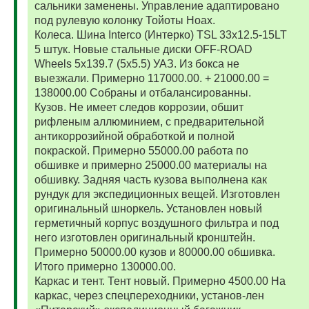
сальники заменены. Управление адаптировано
под рулевую колонку Тойоты Ноах.
Колеса. Шина Interco (Интерко) TSL 33x12.5-15LT
5 штук. Новые стальные диски OFF-ROAD
Wheels 5x139.7 (5x5.5) УАЗ. Из бокса не
выезжали. Примерно 117000.00. + 21000.00 =
138000.00 Собраны и отбалансированны.
Кузов. Не имеет следов коррозии, обшит
рифленым аллюминием, с предварительной
антикоррозийной обработкой и полной
покраской. Примерно 55000.00 работа по
обшивке и примерно 25000.00 материалы на
обшивку. Задняя часть кузова выполнена как
рундук для экспедиционных вещей. Изготовлен
оригинальный шноркель. Установлен новый
герметичный корпус воздушного фильтра и под
него изготовлен оригинальный кронштейн.
Примерно 50000.00 кузов и 80000.00 обшивка.
Итого примерно 130000.00.
Каркас и тент. Тент новый. Примерно 4500.00 На
каркас, через спецпереходники, установ-лен