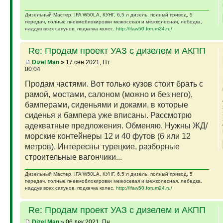
Дизельный Мастер. IFA W50LA, КУНГ, 6,5 л дизель, полный привод, 5
передач, полные пневмоблокировки межосевая и межколесная, лебедка,
наддув всех сапунов, подкачка колес.
http://ifaw50.forum24.ru/
Re: Продам проект УАЗ с дизелем и АКПП
Dizel Man
» 17 сен 2021, Пт
00:04
Продам частями. Вот только кузов стоит брать с
рамой, мостами, салоном (можно и без него),
бамперами, сиденьями и доками, в которые
сиденья и бампера уже вписаны. Рассмотрю
адекватные предложения. Обменяю. Нужны ЖД/
морские контейнеры 12 и 40 футов (6 или 12
метров). Интересны турецкие, разборные
строительные вагончики...
Дизельный Мастер. IFA W50LA, КУНГ, 6,5 л дизель, полный привод, 5
передач, полные пневмоблокировки межосевая и межколесная, лебедка,
наддув всех сапунов, подкачка колес.
http://ifaw50.forum24.ru/
Re: Продам проект УАЗ с дизелем и АКПП
Dizel Man
» 06 дек 2021, Пн