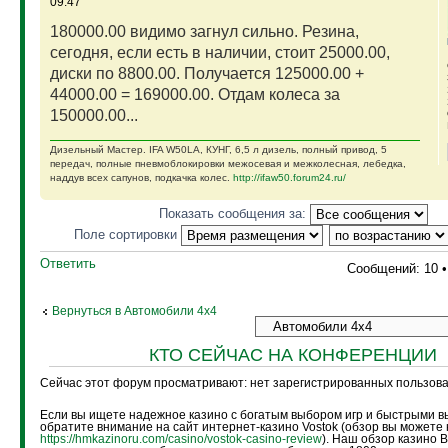
09:47
180000.00 видимо загнул сильно. Резина,
сегодня, если есть в наличии, стоит 25000.00,
диски по 8800.00. Получается 125000.00 +
44000.00 = 169000.00. Отдам колеса за
150000.00...
Дизельный Мастер. IFA W50LA, КУНГ, 6,5 л дизель, полный привод, 5
передач, полные пневмоблокировки межосевая и межколесная, лебедка,
наддув всех сапунов, подкачка колес.
http://ifaw50.forum24.ru/
Показать сообщения за:
Поле сортировки
Ответить
Сообщений: 10 
Вернуться в Автомобили 4х4
КТО СЕЙЧАС НА КОНФЕРЕНЦИИ
Сейчас этот форум просматривают: нет зарегистрированных пользоват
Если вы ищете надежное казино с богатым выбором игр и быстрыми в
обратите внимание на сайт интернет-казино Vostok (обзор вы можете 
https://hmkazinoru.com/casino/vostok-casino-review
). Наш обзор казино 