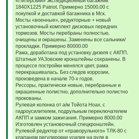
«Питерский» экспедиционный багажник
1840Х1225 Patriot. Примерно 15000.00 с
покупкой и доставкой багажника в Мск.
Мосты «военные», редукторные + новый
установочный комплект дисковых передних
тормозов. Мосты перебраны полностью,
очищены и окрашены. Заменены все сальники/
прокладки. Примерно 80000.00
Рама, доработана под установку дизеля с АКПП.
Штатные УАЗовские кронштейны сохранены. В
процессе постройки менялся цвет, рама
перекрашивалась. Без следов коррозии,
произведена в начале 70-х годов.
Рессоры, практически новые, перебранные и
окрашенные полистно, дополнительно полистно
прокованы.
Рулевая колонка от а/м Тойота Ноах, с
гидроусилителем, подрульным переключателем
АКПП и замком зажигания. Примерно 8000.00
Изготовлен установочный спецкронштейн.
Рулевой редуктор от «праворульного» ТЛК-80 с
клапаном регулировки усилия на руле в