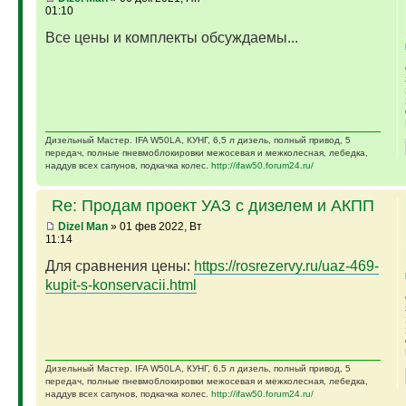
01:10
Все цены и комплекты обсуждаемы...
Дизельный Мастер. IFA W50LA, КУНГ, 6,5 л дизель, полный привод, 5
передач, полные пневмоблокировки межосевая и межколесная, лебедка,
наддув всех сапунов, подкачка колес.
http://ifaw50.forum24.ru/
Re: Продам проект УАЗ с дизелем и АКПП
Dizel Man
» 01 фев 2022, Вт
11:14
Для сравнения цены:
https://rosrezervy.ru/uaz-469-
kupit-s-konservacii.html
Дизельный Мастер. IFA W50LA, КУНГ, 6,5 л дизель, полный привод, 5
передач, полные пневмоблокировки межосевая и межколесная, лебедка,
наддув всех сапунов, подкачка колес.
http://ifaw50.forum24.ru/