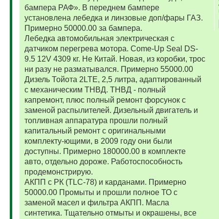
бампера РАФ». В переднем бампере
установлена лебедка и линзовые доп/фары ГАЗ.
Примерно 50000.00 за бампера.
Лебедка автомобильная электрическая с
датчиком перегрева мотора. Come-Up Seal DS-
9.5 12V 4309 кг. Не Китай. Новая, из коробки, трос
ни разу не разматывался. Примерно 55000.00
Дизель Тойота 2LTE, 2,5 литра, адаптированный
с механическим ТНВД. ТНВД - полный
капремонт, плюс полный ремонт форсунок с
заменой распылителей. Дизельный двигатель и
топливная аппаратура прошли полный
капитальный ремонт с оригинальными
комплекту-ющими, в 2009 году они были
доступны. Примерно 180000.00 в комплекте
авто, отдельно дороже. Работоспособность
продемонстрирую.
АКПП с РК (TLC-78) и карданами. Примерно
50000.00 Промыты и прошли полное ТО с
заменой масел и фильтра АКПП. Масла
синтетика. Тщательно отмыты и окрашены, все