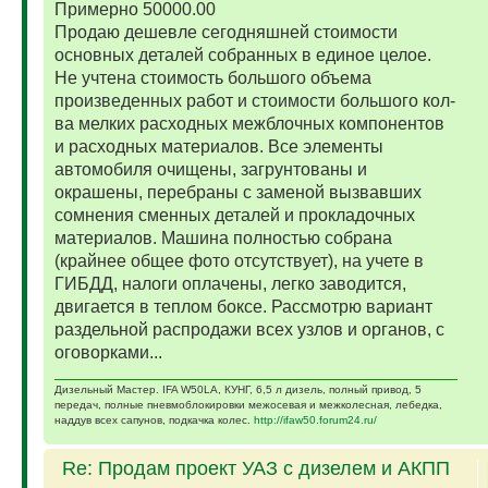
Примерно 50000.00
Продаю дешевле сегодняшней стоимости
основных деталей собранных в единое целое.
Не учтена стоимость большого объема
произведенных работ и стоимости большого кол-
ва мелких расходных межблочных компонентов
и расходных материалов. Все элементы
автомобиля очищены, загрунтованы и
окрашены, перебраны с заменой вызвавших
сомнения сменных деталей и прокладочных
материалов. Машина полностью собрана
(крайнее общее фото отсутствует), на учете в
ГИБДД, налоги оплачены, легко заводится,
двигается в теплом боксе. Рассмотрю вариант
раздельной распродажи всех узлов и органов, с
оговорками...
Дизельный Мастер. IFA W50LA, КУНГ, 6,5 л дизель, полный привод, 5
передач, полные пневмоблокировки межосевая и межколесная, лебедка,
наддув всех сапунов, подкачка колес.
http://ifaw50.forum24.ru/
Re: Продам проект УАЗ с дизелем и АКПП