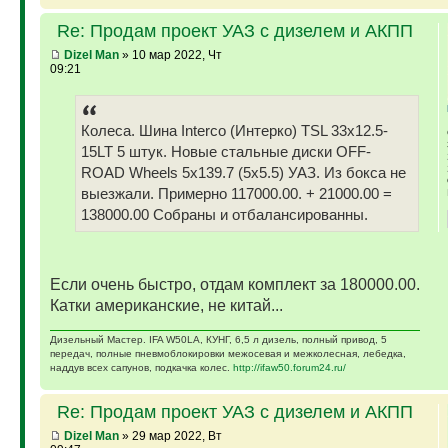
Re: Продам проект УАЗ с дизелем и АКПП
Dizel Man
» 10 мар 2022, Чт
09:21
Колеса. Шина Interco (Интерко) TSL 33x12.5-
15LT 5 штук. Новые стальные диски OFF-
ROAD Wheels 5x139.7 (5x5.5) УАЗ. Из бокса не
выезжали. Примерно 117000.00. + 21000.00 =
138000.00 Собраны и отбалансированны.
Если очень быстро, отдам комплект за 180000.00.
Катки американские, не китай...
Дизельный Мастер. IFA W50LA, КУНГ, 6,5 л дизель, полный привод, 5
передач, полные пневмоблокировки межосевая и межколесная, лебедка,
наддув всех сапунов, подкачка колес.
http://ifaw50.forum24.ru/
Re: Продам проект УАЗ с дизелем и АКПП
Dizel Man
» 29 мар 2022, Вт