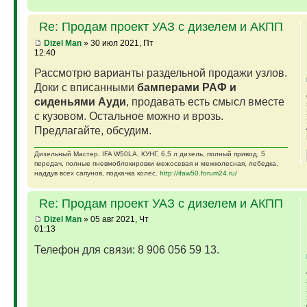
Re: Продам проект УАЗ с дизелем и АКПП
Dizel Man
» 30 июл 2021, Пт
12:40
Рассмотрю варианты раздельной продажи узлов.
Доки с вписанными
бамперами РАФ и
сиденьями Ауди
, продавать есть смысл вместе
с кузовом. Остальное можно и врозь.
Предлагайте, обсудим.
Дизельный Мастер. IFA W50LA, КУНГ, 6,5 л дизель, полный привод, 5
передач, полные пневмоблокировки межосевая и межколесная, лебедка,
наддув всех сапунов, подкачка колес.
http://ifaw50.forum24.ru/
Re: Продам проект УАЗ с дизелем и АКПП
Dizel Man
» 05 авг 2021, Чт
01:13
Телефон для связи: 8 906 056 59 13.