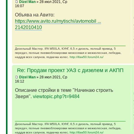
Dizel Man
» 28 июл 2021, Ср
16:07
Объява на Авито:
https://www.avito.ru/mytischi/avtomobil ...
2142010410
Дизельный Мастер. IFA W50LA, КУНГ, 6,5 л дизель, полный привод, 5
передач, полные пневмоблокировки межосевая и межколесная, лебедка,
наддув всех сапунов, подкачка колес.
http://ifaw50.forum24.ru/
Re: Продам проект УАЗ с дизелем и АКПП
Dizel Man
» 28 июл 2021, Ср
16:12
Описание стройки в теме "Начинаю строить
Зверя".
viewtopic.php?t=9484
Дизельный Мастер. IFA W50LA, КУНГ, 6,5 л дизель, полный привод, 5
передач, полные пневмоблокировки межосевая и межколесная, лебедка,
наддув всех сапунов, подкачка колес.
http://ifaw50.forum24.ru/