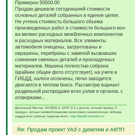
Примерно 50000.00
Продаю дешевле сегодняшней стоимости
основных деталей собранных в единое целое.
Не учтена стоимость большого объема
произведенных работ и стоимости большого кол-
ва мелких расходных межблочных компонентов
и расходных материалов. Все элементы
автомобиля очищены, загрунтованы и
окрашены, перебраны с заменой вызвавших
сомнения сменных деталей и прокладочных
материалов. Машина полностью собрана
(крайнее общее фото отсутствует), на учете в
ГИБДД, налоги оплачены, легко заводится,
двигается в теплом боксе. Рассмотрю вариант
раздельной распродажи всех узлов и органов, с
оговорками...
Дизельный Мастер. IFA W50LA, КУНГ, 6,5 л дизель, полный привод, 5
передач, полные пневмоблокировки межосевая и межколесная, лебедка,
наддув всех сапунов, подкачка колес.
http://ifaw50.forum24.ru/
Re: Продам проект УАЗ с дизелем и АКПП