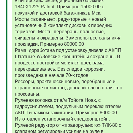
«Питерский» экспедиционный багажник
1840Х1225 Patriot. Примерно 15000.00 с
покупкой и доставкой багажника в Мск.
Мосты «военные», редукторные + новый
установочный комплект дисковых передних
тормозов. Мосты перебраны полностью,
очищены и окрашены. Заменены все сальники/
прокладки. Примерно 80000.00
Рама, доработана под установку дизеля с АКПП.
Штатные УАЗовские кронштейны сохранены. В
процессе постройки менялся цвет, рама
перекрашивалась. Без следов коррозии,
произведена в начале 70-х годов.
Рессоры, практически новые, перебранные и
окрашенные полистно, дополнительно полистно
прокованы.
Рулевая колонка от а/м Тойота Ноах, с
гидроусилителем, подрульным переключателем
АКПП и замком зажигания. Примерно 8000.00
Изготовлен установочный спецкронштейн.
Рулевой редуктор от «праворульного» ТЛК-80 с
клапаном регулировки усилия на руле в