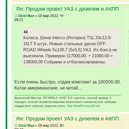
Re: Продам проект УАЗ с дизелем и АКПП
Dizel Man
» 10 мар 2022, Чт
09:21
Колеса. Шина Interco (Интерко) TSL 33x12.5-
15LT 5 штук. Новые стальные диски OFF-
ROAD Wheels 5x139.7 (5x5.5) УАЗ. Из бокса не
выезжали. Примерно 117000.00. + 21000.00 =
138000.00 Собраны и отбалансированны.
Если очень быстро, отдам комплект за 180000.00.
Катки американские, не китай...
Дизельный Мастер. IFA W50LA, КУНГ, 6,5 л дизель, полный привод, 5
передач, полные пневмоблокировки межосевая и межколесная, лебедка,
наддув всех сапунов, подкачка колес.
http://ifaw50.forum24.ru/
Re: Продам проект УАЗ с дизелем и АКПП
Dizel Man
» 29 мар 2022, Вт