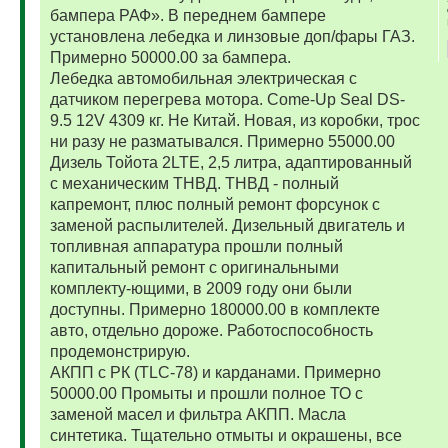
бампера РАФ». В переднем бампере
установлена лебедка и линзовые доп/фары ГАЗ.
Примерно 50000.00 за бампера.
Лебедка автомобильная электрическая с
датчиком перегрева мотора. Come-Up Seal DS-
9.5 12V 4309 кг. Не Китай. Новая, из коробки, трос
ни разу не разматывался. Примерно 55000.00
Дизель Тойота 2LTE, 2,5 литра, адаптированный
с механическим ТНВД. ТНВД - полный
капремонт, плюс полный ремонт форсунок с
заменой распылителей. Дизельный двигатель и
топливная аппаратура прошли полный
капитальный ремонт с оригинальными
комплекту-ющими, в 2009 году они были
доступны. Примерно 180000.00 в комплекте
авто, отдельно дороже. Работоспособность
продемонстрирую.
АКПП с РК (TLC-78) и карданами. Примерно
50000.00 Промыты и прошли полное ТО с
заменой масел и фильтра АКПП. Масла
синтетика. Тщательно отмыты и окрашены, все