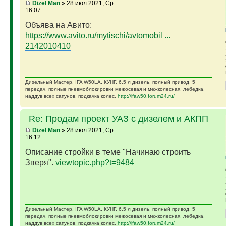
Dizel Man
» 28 июл 2021, Ср
16:07
Объява на Авито:
https://www.avito.ru/mytischi/avtomobil ...
2142010410
Дизельный Мастер. IFA W50LA, КУНГ, 6,5 л дизель, полный привод, 5
передач, полные пневмоблокировки межосевая и межколесная, лебедка,
наддув всех сапунов, подкачка колес.
http://ifaw50.forum24.ru/
Re: Продам проект УАЗ с дизелем и АКПП
Dizel Man
» 28 июл 2021, Ср
16:12
Описание стройки в теме "Начинаю строить
Зверя".
viewtopic.php?t=9484
Дизельный Мастер. IFA W50LA, КУНГ, 6,5 л дизель, полный привод, 5
передач, полные пневмоблокировки межосевая и межколесная, лебедка,
наддув всех сапунов, подкачка колес.
http://ifaw50.forum24.ru/