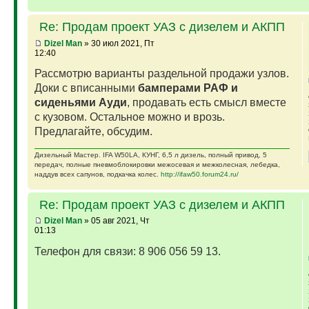
Re: Продам проект УАЗ с дизелем и АКПП
Dizel Man
» 30 июл 2021, Пт
12:40
Рассмотрю варианты раздельной продажи узлов.
Доки с вписанными
бамперами РАФ и
сиденьями Ауди
, продавать есть смысл вместе
с кузовом. Остальное можно и врозь.
Предлагайте, обсудим.
Дизельный Мастер. IFA W50LA, КУНГ, 6,5 л дизель, полный привод, 5
передач, полные пневмоблокировки межосевая и межколесная, лебедка,
наддув всех сапунов, подкачка колес.
http://ifaw50.forum24.ru/
Re: Продам проект УАЗ с дизелем и АКПП
Dizel Man
» 05 авг 2021, Чт
01:13
Телефон для связи: 8 906 056 59 13.