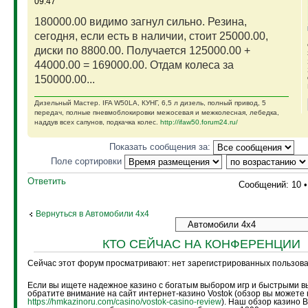
09:47
180000.00 видимо загнул сильно. Резина,
сегодня, если есть в наличии, стоит 25000.00,
диски по 8800.00. Получается 125000.00 +
44000.00 = 169000.00. Отдам колеса за
150000.00...
Дизельный Мастер. IFA W50LA, КУНГ, 6,5 л дизель, полный привод, 5
передач, полные пневмоблокировки межосевая и межколесная, лебедка,
наддув всех сапунов, подкачка колес.
http://ifaw50.forum24.ru/
Показать сообщения за:
Поле сортировки
Ответить
Сообщений: 10 
Вернуться в Автомобили 4х4
КТО СЕЙЧАС НА КОНФЕРЕНЦИИ
Сейчас этот форум просматривают: нет зарегистрированных пользоват
Если вы ищете надежное казино с богатым выбором игр и быстрыми в
обратите внимание на сайт интернет-казино Vostok (обзор вы можете 
https://hmkazinoru.com/casino/vostok-casino-review
). Наш обзор казино 