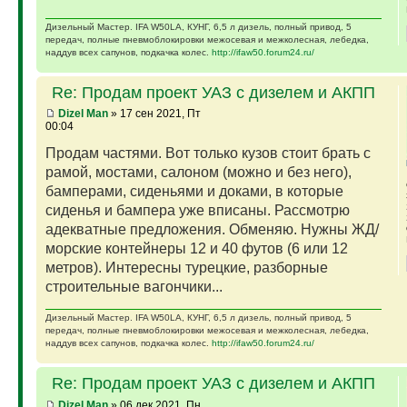
Дизельный Мастер. IFA W50LA, КУНГ, 6,5 л дизель, полный привод, 5
передач, полные пневмоблокировки межосевая и межколесная, лебедка,
наддув всех сапунов, подкачка колес.
http://ifaw50.forum24.ru/
Re: Продам проект УАЗ с дизелем и АКПП
Dizel Man
» 17 сен 2021, Пт
00:04
Продам частями. Вот только кузов стоит брать с
рамой, мостами, салоном (можно и без него),
бамперами, сиденьями и доками, в которые
сиденья и бампера уже вписаны. Рассмотрю
адекватные предложения. Обменяю. Нужны ЖД/
морские контейнеры 12 и 40 футов (6 или 12
метров). Интересны турецкие, разборные
строительные вагончики...
Дизельный Мастер. IFA W50LA, КУНГ, 6,5 л дизель, полный привод, 5
передач, полные пневмоблокировки межосевая и межколесная, лебедка,
наддув всех сапунов, подкачка колес.
http://ifaw50.forum24.ru/
Re: Продам проект УАЗ с дизелем и АКПП
Dizel Man
» 06 дек 2021, Пн