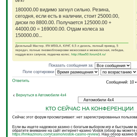
09:47
180000.00 видимо загнул сильно. Резина,
сегодня, если есть в наличии, стоит 25000.00,
диски по 8800.00. Получается 125000.00 +
44000.00 = 169000.00. Отдам колеса за
150000.00...
Дизельный Мастер. IFA W50LA, КУНГ, 6,5 л дизель, полный привод, 5
передач, полные пневмоблокировки межосевая и межколесная, лебедка,
наддув всех сапунов, подкачка колес.
http://ifaw50.forum24.ru/
Показать сообщения за:
Поле сортировки
Ответить
Сообщений: 10 
Вернуться в Автомобили 4х4
КТО СЕЙЧАС НА КОНФЕРЕНЦИИ
Сейчас этот форум просматривают: нет зарегистрированных пользоват
Если вы ищете надежное казино с богатым выбором игр и быстрыми в
обратите внимание на сайт интернет-казино Vostok (обзор вы можете 
https://hmkazinoru.com/casino/vostok-casino-review
). Наш обзор казино 