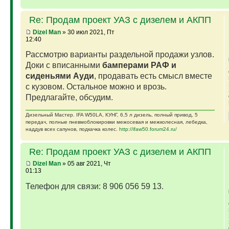
Re: Продам проект УАЗ с дизелем и АКПП
Dizel Man
» 30 июл 2021, Пт
12:40
Рассмотрю варианты раздельной продажи узлов.
Доки с вписанными
бамперами РАФ и
сиденьями Ауди
, продавать есть смысл вместе
с кузовом. Остальное можно и врозь.
Предлагайте, обсудим.
Дизельный Мастер. IFA W50LA, КУНГ, 6,5 л дизель, полный привод, 5
передач, полные пневмоблокировки межосевая и межколесная, лебедка,
наддув всех сапунов, подкачка колес.
http://ifaw50.forum24.ru/
Re: Продам проект УАЗ с дизелем и АКПП
Dizel Man
» 05 авг 2021, Чт
01:13
Телефон для связи: 8 906 056 59 13.