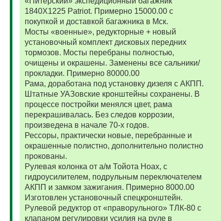
«Питерский» экспедиционный багажник
1840Х1225 Patriot. Примерно 15000.00 с
покупкой и доставкой багажника в Мск.
Мосты «военные», редукторные + новый
установочный комплект дисковых передних
тормозов. Мосты перебраны полностью,
очищены и окрашены. Заменены все сальники/
прокладки. Примерно 80000.00
Рама, доработана под установку дизеля с АКПП.
Штатные УАЗовские кронштейны сохранены. В
процессе постройки менялся цвет, рама
перекрашивалась. Без следов коррозии,
произведена в начале 70-х годов.
Рессоры, практически новые, перебранные и
окрашенные полистно, дополнительно полистно
прокованы.
Рулевая колонка от а/м Тойота Ноах, с
гидроусилителем, подрульным переключателем
АКПП и замком зажигания. Примерно 8000.00
Изготовлен установочный спецкронштейн.
Рулевой редуктор от «праворульного» ТЛК-80 с
клапаном регулировки усилия на руле в