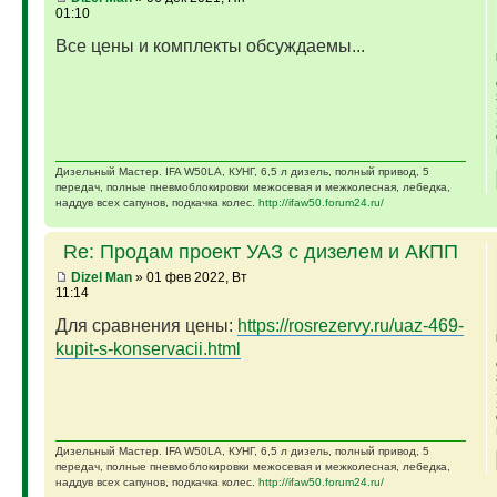
01:10
Все цены и комплекты обсуждаемы...
Дизельный Мастер. IFA W50LA, КУНГ, 6,5 л дизель, полный привод, 5
передач, полные пневмоблокировки межосевая и межколесная, лебедка,
наддув всех сапунов, подкачка колес.
http://ifaw50.forum24.ru/
Re: Продам проект УАЗ с дизелем и АКПП
Dizel Man
» 01 фев 2022, Вт
11:14
Для сравнения цены:
https://rosrezervy.ru/uaz-469-
kupit-s-konservacii.html
Дизельный Мастер. IFA W50LA, КУНГ, 6,5 л дизель, полный привод, 5
передач, полные пневмоблокировки межосевая и межколесная, лебедка,
наддув всех сапунов, подкачка колес.
http://ifaw50.forum24.ru/