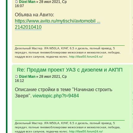
Dizel Man
» 28 июл 2021, Ср
16:07
Объява на Авито:
https://www.avito.ru/mytischi/avtomobil ...
2142010410
Дизельный Мастер. IFA W50LA, КУНГ, 6,5 л дизель, полный привод, 5
передач, полные пневмоблокировки межосевая и межколесная, лебедка,
наддув всех сапунов, подкачка колес.
http://ifaw50.forum24.ru/
Re: Продам проект УАЗ с дизелем и АКПП
Dizel Man
» 28 июл 2021, Ср
16:12
Описание стройки в теме "Начинаю строить
Зверя".
viewtopic.php?t=9484
Дизельный Мастер. IFA W50LA, КУНГ, 6,5 л дизель, полный привод, 5
передач, полные пневмоблокировки межосевая и межколесная, лебедка,
наддув всех сапунов, подкачка колес.
http://ifaw50.forum24.ru/