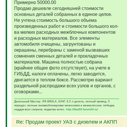
Примерно 50000.00
Продаю дешевле сегодняшней стоимости
основных деталей собранных в единое целое.
Не учтена стоимость большого объема
произведенных работ и стоимости большого кол-
ва мелких расходных межблочных компонентов
и расходных материалов. Все элементы
автомобиля очищены, загрунтованы и
окрашены, перебраны с заменой вызвавших
сомнения сменных деталей и прокладочных
материалов. Машина полностью собрана
(крайнее общее фото отсутствует), на учете в
ГИБДД, налоги оплачены, легко заводится,
двигается в теплом боксе. Рассмотрю вариант
раздельной распродажи всех узлов и органов, с
оговорками...
Дизельный Мастер. IFA W50LA, КУНГ, 6,5 л дизель, полный привод, 5
передач, полные пневмоблокировки межосевая и межколесная, лебедка,
наддув всех сапунов, подкачка колес.
http://ifaw50.forum24.ru/
Re: Продам проект УАЗ с дизелем и АКПП