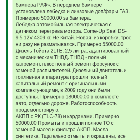
бампера РАФ». В переднем бампере
установлена лебедка и линзовые доп/фары ГАЗ.
Примерно 50000.00 за бампера.
Лебедка автомобильная электрическая с
датчиком перегрева мотора. Come-Up Seal DS-
9.5 12V 4309 кг. Не Китай. Новая, из коробки, трос
ни разу не разматывался. Примерно 55000.00
Дизель Тойота 2LTE, 2,5 литра, адаптированный
с механическим ТНВД. ТНВД - полный
капремонт, плюс полный ремонт форсунок с
заменой распылителей. Дизельный двигатель и
топливная аппаратура прошли полный
капитальный ремонт с оригинальными
комплекту-ющими, в 2009 году они были
доступны. Примерно 180000.00 в комплекте
авто, отдельно дороже. Работоспособность
продемонстрирую.
АКПП с РК (TLC-78) и карданами. Примерно
50000.00 Промыты и прошли полное ТО с
заменой масел и фильтра АКПП. Масла
синтетика. Тщательно отмыты и окрашены, все