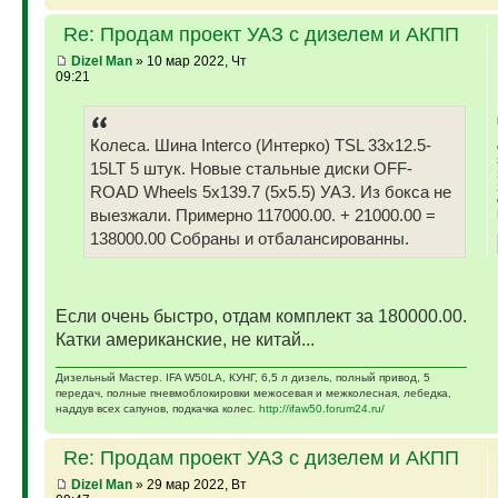
Re: Продам проект УАЗ с дизелем и АКПП
Dizel Man
» 10 мар 2022, Чт
09:21
Колеса. Шина Interco (Интерко) TSL 33x12.5-
15LT 5 штук. Новые стальные диски OFF-
ROAD Wheels 5x139.7 (5x5.5) УАЗ. Из бокса не
выезжали. Примерно 117000.00. + 21000.00 =
138000.00 Собраны и отбалансированны.
Если очень быстро, отдам комплект за 180000.00.
Катки американские, не китай...
Дизельный Мастер. IFA W50LA, КУНГ, 6,5 л дизель, полный привод, 5
передач, полные пневмоблокировки межосевая и межколесная, лебедка,
наддув всех сапунов, подкачка колес.
http://ifaw50.forum24.ru/
Re: Продам проект УАЗ с дизелем и АКПП
Dizel Man
» 29 мар 2022, Вт