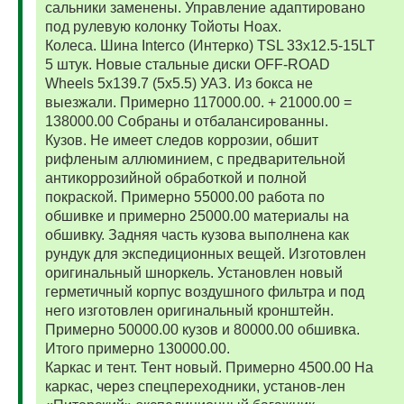
сальники заменены. Управление адаптировано
под рулевую колонку Тойоты Ноах.
Колеса. Шина Interco (Интерко) TSL 33x12.5-15LT
5 штук. Новые стальные диски OFF-ROAD
Wheels 5x139.7 (5x5.5) УАЗ. Из бокса не
выезжали. Примерно 117000.00. + 21000.00 =
138000.00 Собраны и отбалансированны.
Кузов. Не имеет следов коррозии, обшит
рифленым аллюминием, с предварительной
антикоррозийной обработкой и полной
покраской. Примерно 55000.00 работа по
обшивке и примерно 25000.00 материалы на
обшивку. Задняя часть кузова выполнена как
рундук для экспедиционных вещей. Изготовлен
оригинальный шноркель. Установлен новый
герметичный корпус воздушного фильтра и под
него изготовлен оригинальный кронштейн.
Примерно 50000.00 кузов и 80000.00 обшивка.
Итого примерно 130000.00.
Каркас и тент. Тент новый. Примерно 4500.00 На
каркас, через спецпереходники, установ-лен