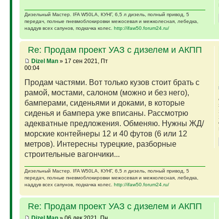
Дизельный Мастер. IFA W50LA, КУНГ, 6,5 л дизель, полный привод, 5
передач, полные пневмоблокировки межосевая и межколесная, лебедка,
наддув всех сапунов, подкачка колес.
http://ifaw50.forum24.ru/
Re: Продам проект УАЗ с дизелем и АКПП
Dizel Man
» 17 сен 2021, Пт
00:04
Продам частями. Вот только кузов стоит брать с
рамой, мостами, салоном (можно и без него),
бамперами, сиденьями и доками, в которые
сиденья и бампера уже вписаны. Рассмотрю
адекватные предложения. Обменяю. Нужны ЖД/
морские контейнеры 12 и 40 футов (6 или 12
метров). Интересны турецкие, разборные
строительные вагончики...
Дизельный Мастер. IFA W50LA, КУНГ, 6,5 л дизель, полный привод, 5
передач, полные пневмоблокировки межосевая и межколесная, лебедка,
наддув всех сапунов, подкачка колес.
http://ifaw50.forum24.ru/
Re: Продам проект УАЗ с дизелем и АКПП
Dizel Man
» 06 дек 2021, Пн