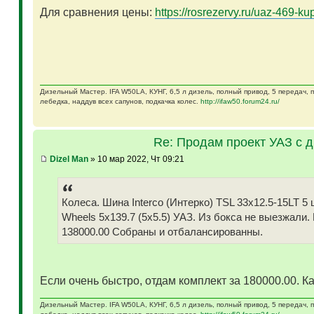
Для сравнения цены:
https://rosrezervy.ru/uaz-469-kup
Дизельный Мастер. IFA W50LA, КУНГ, 6,5 л дизель, полный привод, 5 передач,
лебедка, наддув всех сапунов, подкачка колес.
http://ifaw50.forum24.ru/
Re: Продам проект УАЗ с 
Dizel Man
» 10 мар 2022, Чт 09:21
Колеса. Шина Interco (Интерко) TSL 33x12.5-15LT
Wheels 5x139.7 (5x5.5) УАЗ. Из бокса не выезжали.
138000.00 Собраны и отбалансированны.
Если очень быстро, отдам комплект за 180000.00. Ка
Дизельный Мастер. IFA W50LA, КУНГ, 6,5 л дизель, полный привод, 5 передач,