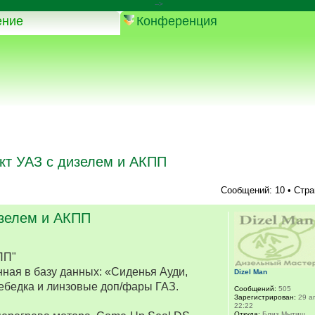
-->
ение
Конференция
кт УАЗ с дизелем и АКПП
Сообщений: 10 • Стр
изелем и АКПП
ПП"
ная в базу данных: «Сиденья Ауди,
Dizel Man
ебедка и линзовые доп/фары ГАЗ.
Сообщений:
505
Зарегистрирован:
29 ап
22:22
Откуда:
Близ Мытищ