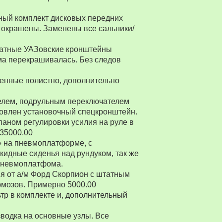
ный комплект дисковых передних
 окрашены. Заменены все сальники/
Штатные УАЗовские кронштейны
ма перекрашивалась. Без следов
енные полистно, дополнительно
ителем, подрульным переключателем
товлен установочный спецкронштейн.
паном регулировки усилия на руле в
 35000.00
» на пневмоплатформе, с
ткидные сиденья над рундуком, так же
 пневмоплатфома.
я от а/м Форд Скорпион с штатным
рмозов. Примерно 5000.00
р в комплекте и, дополнительный
водка на основные узлы. Все