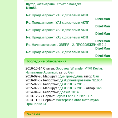
Щугор, катамараны. Отчет о поездке
Klim58
Re: Продам проект УАЗ с дизелем и АКПП
Dizel Man
Re: Продам проект УАЗ с дизелем и АКПП
Dizel Man
Re: Продам проект УАЗ с дизелем и АКПП
Dizel Man
Re: Продам проект УАЗ с дизелем и АКПП
Dizel Man
Re: Начинаю строить ЗВЕРЯ - 2. ПРОДОЛЖЕНИЕ 2 :)
Dizel Man
Re: Продам проект УАЗ с дизелем и АКПП
Dizel Man
Последние обновления
2016-10-14 Статья:
Goodyear Wrangler MT/R Kevlar.
Испытание Арктикой.
автор
Gan
2016-09-26 Маршрут :
Дмитров-Дубна
автор
Gan
2016-04-07 Репортаж:
ДезОриентирование №1604
2015-07-03 Репортаж:
ДезО 18.07.2015!
2015-07-03 Маршрут :
ДезО 18.07.2015!
автор
Gan
2014-04-28 Репортаж:
Дрезна 2014
2013-12-27 Сервис:
Toyota Land Cruiser Club
2013-11-21 Сервис:
Мастерская авто-мото клуба
`ТракТорисТы`
Реклама