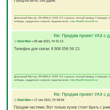
Предлагайте, обсудим.
Дизельный Мастер. IFA W50LA, КУНГ, 6,5 л дизель, полный привод, 5 передач,
лебедка, наддув всех сапунов, подкачка колес.
http://ifaw50.forum24.ru/
Re: Продам проект УАЗ с 
Dizel Man
» 05 авг 2021, Чт 01:13
Телефон для связи: 8 906 056 59 13.
Дизельный Мастер. IFA W50LA, КУНГ, 6,5 л дизель, полный привод, 5 передач,
лебедка, наддув всех сапунов, подкачка колес.
http://ifaw50.forum24.ru/
Re: Продам проект УАЗ с 
Dizel Man
» 17 сен 2021, Пт 00:04
Продам частями. Вот только кузов стоит брать с ра