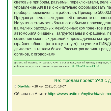
световые приборы, разъемы, переключатели, реле и
управление АКПП и окончательно сформировать па
приборы подключены и работают. Примерно 50000.
Продаю дешевле сегодняшней стоимости основных 
Не учтена стоимость большого объема произведенн
ва мелких расходных межблочных компонентов и р
автомобиля очищены, загрунтованы и окрашены, п
сомнения сменных деталей и прокладочных матери
(крайнее общее фото отсутствует), на учете в ГИБД
двигается в теплом боксе. Рассмотрю вариант разд
органов, с оговорками...
Дизельный Мастер. IFA W50LA, КУНГ, 6,5 л дизель, полный привод, 5 передач,
лебедка, наддув всех сапунов, подкачка колес.
http://ifaw50.forum24.ru/
Re: Продам проект УАЗ с 
Dizel Man
» 28 июл 2021, Ср 16:07
Объява на Авито:
https://www.avito.ru/mytischi/avtomo