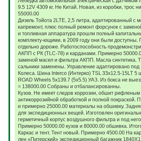
Лебедка автомобильная электрическая с датчиком 
9.5 12V 4309 кг. Не Китай. Новая, из коробки, трос
55000.00
Дизель Тойота 2LTE, 2,5 литра, адаптированный с
капремонт, плюс полный ремонт форсунок с замено
и топливная аппаратура прошли полный капитальн
комплекту-ющими, в 2009 году они были доступны. 
отдельно дороже. Работоспособность продемонстр
АКПП с РК (TLC-78) и карданами. Примерно 50000.
заменой масел и фильтра АКПП. Масла синтетика. 
сальники заменены. Управление адаптировано под 
Колеса. Шина Interco (Интерко) TSL 33x12.5-15LT 5
ROAD Wheels 5x139.7 (5x5.5) УАЗ. Из бокса не вые
= 138000.00 Собраны и отбалансированны.
Кузов. Не имеет следов коррозии, обшит рифленым
антикоррозийной обработкой и полной покраской. 
и примерно 25000.00 материалы на обшивку. Задняя
для экспедиционных вещей. Изготовлен оригиналь
герметичный корпус воздушного фильтра и под нег
Примерно 50000.00 кузов и 80000.00 обшивка. Итог
Каркас и тент. Тент новый. Примерно 4500.00 На ка
лен «Питерский» экспедиционный багажник 1840Х122