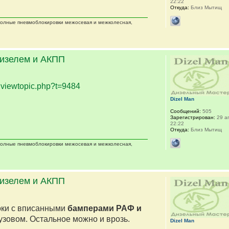
22:22
Откуда:
Близ Мытищ
 полные пневмоблокировки межосевая и межколесная,
дизелем и АКПП
.
viewtopic.php?t=9484
Dizel Man
Сообщений:
505
Зарегистрирован:
29 ап
22:22
Откуда:
Близ Мытищ
 полные пневмоблокировки межосевая и межколесная,
дизелем и АКПП
оки с вписанными
бамперами РАФ и
кузовом. Остальное можно и врозь.
Dizel Man