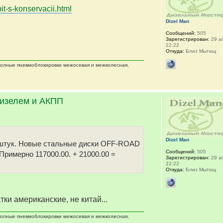
it-s-konservacii.html
Dizel Man
Сообщений:
505
Зарегистрирован:
29 ап
22:22
Откуда:
Близ Мытищ
 полные пневмоблокировки межосевая и межколесная,
дизелем и АКПП
Dizel Man
 5 штук. Новые стальные диски OFF-ROAD
Сообщений:
505
 Примерно 117000.00. + 21000.00 =
Зарегистрирован:
29 ап
22:22
Откуда:
Близ Мытищ
тки американские, не китай...
 полные пневмоблокировки межосевая и межколесная,