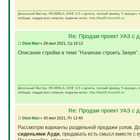
Дизельный Мастер. IFA W50LA, КУНГ, 6,5 л дизель, полный привод, 5 передач,
лебедка, наддув всех сапунов, подкачка колес.
http://ifaw50.forum24.ru/
Re: Продам проект УАЗ с 
Dizel Man
» 28 июл 2021, Ср 16:12
Описание стройки в теме "Начинаю строить Зверя"
Дизельный Мастер. IFA W50LA, КУНГ, 6,5 л дизель, полный привод, 5 передач,
лебедка, наддув всех сапунов, подкачка колес.
http://ifaw50.forum24.ru/
Re: Продам проект УАЗ с 
Dizel Man
» 30 июл 2021, Пт 12:40
Рассмотрю варианты раздельной продажи узлов. Д
сиденьями Ауди
, продавать есть смысл вместе с 