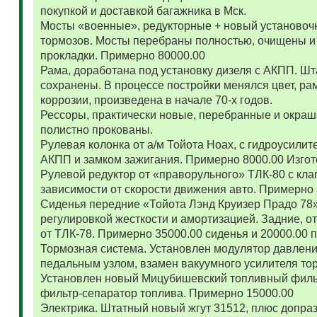
покупкой и доставкой багажника в Мск.
Мосты «военные», редукторные + новый установоч
тормозов. Мосты перебраны полностью, очищены и
прокладки. Примерно 80000.00
Рама, доработана под установку дизеля с АКПП. 
сохранены. В процессе постройки менялся цвет, ра
коррозии, произведена в начале 70-х годов.
Рессоры, практически новые, перебранные и окраш
полистно прокованы.
Рулевая колонка от а/м Тойота Ноах, с гидроусил
АКПП и замком зажигания. Примерно 8000.00 Изго
Рулевой редуктор от «праворульного» ТЛК-80 с кла
зависимости от скорости движения авто. Примерно
Сиденья передние «Тойота Лэнд Круизер Прадо 78
регулировкой жесткости и амортизацией. Задние, о
от ТЛК-78. Примерно 35000.00 сиденья и 20000.00
Тормозная система. Установлен модулятор давлени
педальным узлом, взамен вакуумного усилителя то
Установлен новый Мицубишевский топливный фильт
фильтр-сепаратор топлива. Примерно 15000.00
Электрика. Штатный новый жгут 31512, плюс допраз