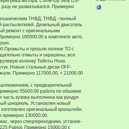
перегрева мотора. Come-Up Seal DS-
 ни разу не разматывался. Примерно
 механическим ТНВД. ТНВД - полный
й распылителей. Дизельный двигатель
ый ремонт с оригинальными
Примерно 180000.00 в комплекте авто,
ирую.
00 Промыты и прошли полное ТО с
Тщательно отмыты и окрашены, все
рулевую колонку Тойоты Ноах.
 штук. Новые стальные диски OFF-
зжали. Примерно 117000.00. + 21000.00
 аллюминием, с предварительной
Примерно 55000.00 работа по обшивке
 часть кузова выполнена как рундук
ный шноркель. Установлен новый
о изготовлен оригинальный кронштейн.
о примерно 130000.00.
ркас, через спецпереходники, установ-
5 Patriot. Примерно 15000.00 с