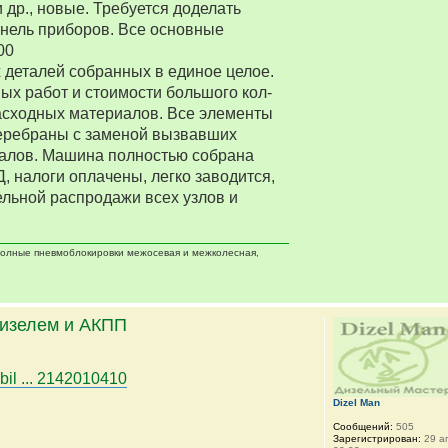
 др., новые. Требуется доделать
нель приборов. Все основные
00
деталей собранных в единое целое.
ых работ и стоимости большого кол-
асходных материалов. Все элементы
еребраны с заменой вызвавших
алов. Машина полностью собрана
Д, налоги оплачены, легко заводится,
ельной распродажи всех узлов и
 полные пневмоблокировки межосевая и межколесная,
дизелем и АКПП
bil ... 2142010410
Dizel Man
Сообщений:
505
Зарегистрирован:
29 ап