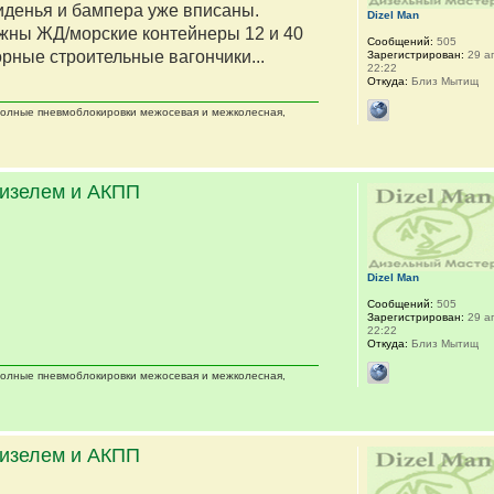
сиденья и бампера уже вписаны.
Dizel Man
жны ЖД/морские контейнеры 12 и 40
Сообщений:
505
орные строительные вагончики...
Зарегистрирован:
29 ап
22:22
Откуда:
Близ Мытищ
 полные пневмоблокировки межосевая и межколесная,
дизелем и АКПП
Dizel Man
Сообщений:
505
Зарегистрирован:
29 ап
22:22
Откуда:
Близ Мытищ
 полные пневмоблокировки межосевая и межколесная,
дизелем и АКПП