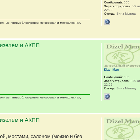
Сообщений:
505
Зарегистрирован:
29 ап
22:22
Откуда:
Близ Мытищ
 полные пневмоблокировки межосевая и межколесная,
дизелем и АКПП
Dizel Man
Сообщений:
505
Зарегистрирован:
29 ап
22:22
Откуда:
Близ Мытищ
 полные пневмоблокировки межосевая и межколесная,
дизелем и АКПП
мой, мостами, салоном (можно и без