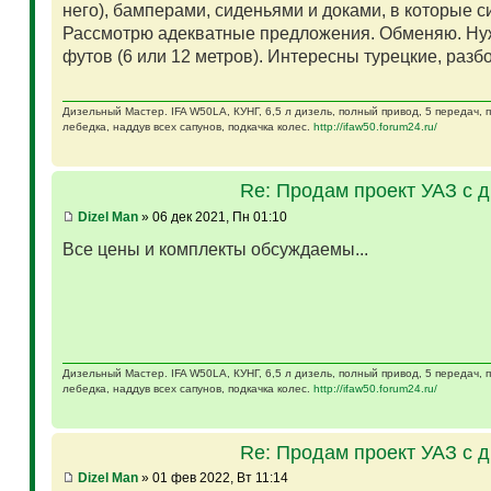
него), бамперами, сиденьями и доками, в которые 
Рассмотрю адекватные предложения. Обменяю. Ну
футов (6 или 12 метров). Интересны турецкие, разб
Дизельный Мастер. IFA W50LA, КУНГ, 6,5 л дизель, полный привод, 5 передач,
лебедка, наддув всех сапунов, подкачка колес.
http://ifaw50.forum24.ru/
Re: Продам проект УАЗ с 
Dizel Man
» 06 дек 2021, Пн 01:10
Все цены и комплекты обсуждаемы...
Дизельный Мастер. IFA W50LA, КУНГ, 6,5 л дизель, полный привод, 5 передач,
лебедка, наддув всех сапунов, подкачка колес.
http://ifaw50.forum24.ru/
Re: Продам проект УАЗ с 
Dizel Man
» 01 фев 2022, Вт 11:14