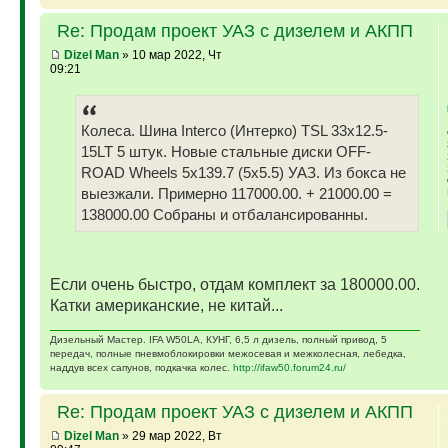
Re: Продам проект УАЗ с дизелем и АКПП
Dizel Man
» 10 мар 2022, Чт
09:21
Колеса. Шина Interco (Интерко) TSL 33x12.5-
15LT 5 штук. Новые стальные диски OFF-
ROAD Wheels 5x139.7 (5x5.5) УАЗ. Из бокса не
выезжали. Примерно 117000.00. + 21000.00 =
138000.00 Собраны и отбалансированны.
Если очень быстро, отдам комплект за 180000.00.
Катки американские, не китай...
Дизельный Мастер. IFA W50LA, КУНГ, 6,5 л дизель, полный привод, 5
передач, полные пневмоблокировки межосевая и межколесная, лебедка,
наддув всех сапунов, подкачка колес.
http://ifaw50.forum24.ru/
Re: Продам проект УАЗ с дизелем и АКПП
Dizel Man
» 29 мар 2022, Вт