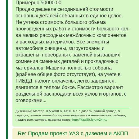
Примерно 50000.00
Продаю дешевле сегодняшней стоимости
основных деталей собранных в единое целое.
Не учтена стоимость большого объема
произведенных работ и стоимости большого кол-
ва мелких расходных межблочных компонентов
и расходных материалов. Все элементы
автомобиля очищены, загрунтованы и
окрашены, перебраны с заменой вызвавших
сомнения сменных деталей и прокладочных
материалов. Машина полностью собрана
(крайнее общее фото отсутствует), на учете в
ГИБДД, налоги оплачены, легко заводится,
двигается в теплом боксе. Рассмотрю вариант
раздельной распродажи всех узлов и органов, с
оговорками...
Дизельный Мастер. IFA W50LA, КУНГ, 6,5 л дизель, полный привод, 5
передач, полные пневмоблокировки межосевая и межколесная, лебедка,
наддув всех сапунов, подкачка колес.
http://ifaw50.forum24.ru/
Re: Продам проект УАЗ с дизелем и АКПП