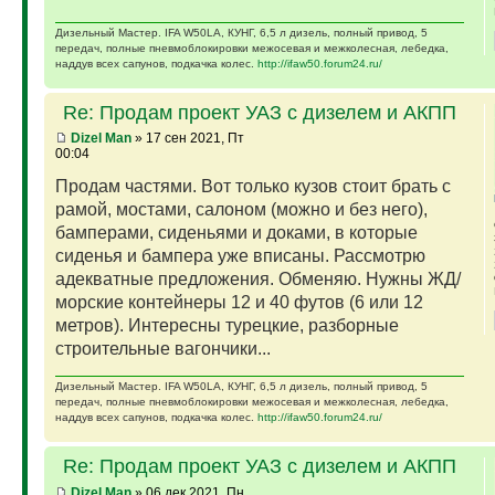
Дизельный Мастер. IFA W50LA, КУНГ, 6,5 л дизель, полный привод, 5
передач, полные пневмоблокировки межосевая и межколесная, лебедка,
наддув всех сапунов, подкачка колес.
http://ifaw50.forum24.ru/
Re: Продам проект УАЗ с дизелем и АКПП
Dizel Man
» 17 сен 2021, Пт
00:04
Продам частями. Вот только кузов стоит брать с
рамой, мостами, салоном (можно и без него),
бамперами, сиденьями и доками, в которые
сиденья и бампера уже вписаны. Рассмотрю
адекватные предложения. Обменяю. Нужны ЖД/
морские контейнеры 12 и 40 футов (6 или 12
метров). Интересны турецкие, разборные
строительные вагончики...
Дизельный Мастер. IFA W50LA, КУНГ, 6,5 л дизель, полный привод, 5
передач, полные пневмоблокировки межосевая и межколесная, лебедка,
наддув всех сапунов, подкачка колес.
http://ifaw50.forum24.ru/
Re: Продам проект УАЗ с дизелем и АКПП
Dizel Man
» 06 дек 2021, Пн