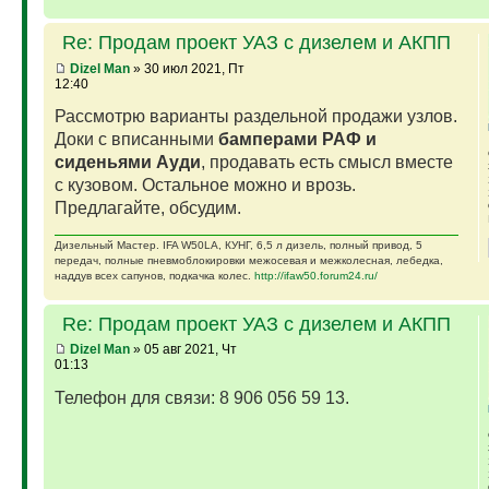
Re: Продам проект УАЗ с дизелем и АКПП
Dizel Man
» 30 июл 2021, Пт
12:40
Рассмотрю варианты раздельной продажи узлов.
Доки с вписанными
бамперами РАФ и
сиденьями Ауди
, продавать есть смысл вместе
с кузовом. Остальное можно и врозь.
Предлагайте, обсудим.
Дизельный Мастер. IFA W50LA, КУНГ, 6,5 л дизель, полный привод, 5
передач, полные пневмоблокировки межосевая и межколесная, лебедка,
наддув всех сапунов, подкачка колес.
http://ifaw50.forum24.ru/
Re: Продам проект УАЗ с дизелем и АКПП
Dizel Man
» 05 авг 2021, Чт
01:13
Телефон для связи: 8 906 056 59 13.