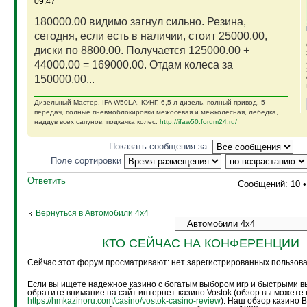
09:47
180000.00 видимо загнул сильно. Резина,
сегодня, если есть в наличии, стоит 25000.00,
диски по 8800.00. Получается 125000.00 +
44000.00 = 169000.00. Отдам колеса за
150000.00...
Дизельный Мастер. IFA W50LA, КУНГ, 6,5 л дизель, полный привод, 5
передач, полные пневмоблокировки межосевая и межколесная, лебедка,
наддув всех сапунов, подкачка колес.
http://ifaw50.forum24.ru/
Показать сообщения за:
Поле сортировки
Ответить
Сообщений: 10 
Вернуться в Автомобили 4х4
КТО СЕЙЧАС НА КОНФЕРЕНЦИИ
Сейчас этот форум просматривают: нет зарегистрированных пользоват
Если вы ищете надежное казино с богатым выбором игр и быстрыми в
обратите внимание на сайт интернет-казино Vostok (обзор вы можете 
https://hmkazinoru.com/casino/vostok-casino-review
). Наш обзор казино 