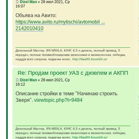
Dizel Man
» 28 июл 2021, Ср
16:07
Объява на Авито:
https://www.avito.ru/mytischi/avtomobil ...
2142010410
Дизельный Мастер. IFA W50LA, КУНГ, 6,5 л дизель, полный привод, 5
передач, полные пневмоблокировки межосевая и межколесная, лебедка,
наддув всех сапунов, подкачка колес.
http://ifaw50.forum24.ru/
Re: Продам проект УАЗ с дизелем и АКПП
Dizel Man
» 28 июл 2021, Ср
16:12
Описание стройки в теме "Начинаю строить
Зверя".
viewtopic.php?t=9484
Дизельный Мастер. IFA W50LA, КУНГ, 6,5 л дизель, полный привод, 5
передач, полные пневмоблокировки межосевая и межколесная, лебедка,
наддув всех сапунов, подкачка колес.
http://ifaw50.forum24.ru/