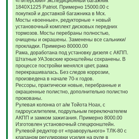
«Питерский» экспедиционный багажник
1840Х1225 Patriot. Примерно 15000.00 с
покупкой и доставкой багажника в Мск.
Мосты «военные», редукторные + новый
установочный комплект дисковых передних
тормозов. Мосты перебраны полностью,
очищены и окрашены. Заменены все сальники/
прокладки. Примерно 80000.00
Рама, доработана под установку дизеля с АКПП.
Штатные УАЗовские кронштейны сохранены. В
процессе постройки менялся цвет, рама
перекрашивалась. Без следов коррозии,
произведена в начале 70-х годов.
Рессоры, практически новые, перебранные и
окрашенные полистно, дополнительно полистно
прокованы.
Рулевая колонка от а/м Тойота Ноах, с
гидроусилителем, подрульным переключателем
АКПП и замком зажигания. Примерно 8000.00
Изготовлен установочный спецкронштейн.
Рулевой редуктор от «праворульного» ТЛК-80 с
клапаном регулировки усилия на руле в