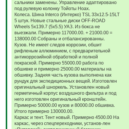
сальники заменены. Управление адаптировано
под рулевую колонку Тойоты Ноах.
Колеса. Шина Interco (Интерко) TSL 33x12.5-15LT
5 штук. Новые стальные диски OFF-ROAD
Wheels 5x139.7 (5x5.5) УАЗ. Из бокса не
выезжали. Примерно 117000.00. + 21000.00 =
138000.00 Собраны и отбалансированны.
Кузов. Не имеет следов коррозии, обшит
рифленым аллюминием, с предварительной
антикоррозийной обработкой и полной
покраской. Примерно 55000.00 работа по
обшивке и примерно 25000.00 материалы на
обшивку. Задняя часть кузова выполнена как
рундук для экспедиционных вещей. Изготовлен
оригинальный шноркель. Установлен новый
герметичный корпус воздушного фильтра и под
него изготовлен оригинальный кронштейн.
Примерно 50000.00 кузов и 80000.00 обшивка.
Итого примерно 130000.00.
Каркас и тент. Тент новый. Примерно 4500.00 На
каркас, через спецпереходники, установ-лен