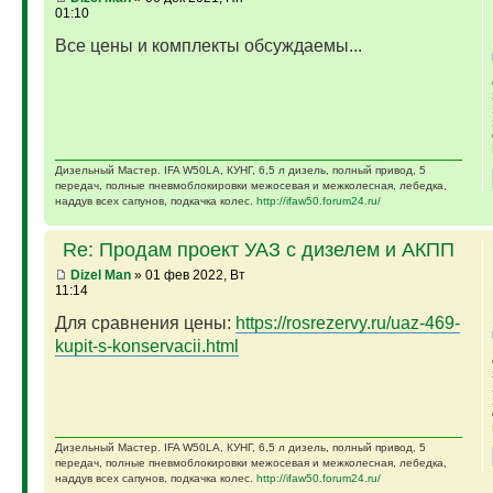
01:10
Все цены и комплекты обсуждаемы...
Дизельный Мастер. IFA W50LA, КУНГ, 6,5 л дизель, полный привод, 5
передач, полные пневмоблокировки межосевая и межколесная, лебедка,
наддув всех сапунов, подкачка колес.
http://ifaw50.forum24.ru/
Re: Продам проект УАЗ с дизелем и АКПП
Dizel Man
» 01 фев 2022, Вт
11:14
Для сравнения цены:
https://rosrezervy.ru/uaz-469-
kupit-s-konservacii.html
Дизельный Мастер. IFA W50LA, КУНГ, 6,5 л дизель, полный привод, 5
передач, полные пневмоблокировки межосевая и межколесная, лебедка,
наддув всех сапунов, подкачка колес.
http://ifaw50.forum24.ru/