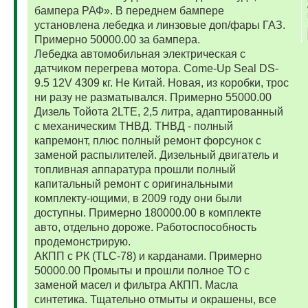
бампера РАФ». В переднем бампере
установлена лебедка и линзовые доп/фары ГАЗ.
Примерно 50000.00 за бампера.
Лебедка автомобильная электрическая с
датчиком перегрева мотора. Come-Up Seal DS-
9.5 12V 4309 кг. Не Китай. Новая, из коробки, трос
ни разу не разматывался. Примерно 55000.00
Дизель Тойота 2LTE, 2,5 литра, адаптированный
с механическим ТНВД. ТНВД - полный
капремонт, плюс полный ремонт форсунок с
заменой распылителей. Дизельный двигатель и
топливная аппаратура прошли полный
капитальный ремонт с оригинальными
комплекту-ющими, в 2009 году они были
доступны. Примерно 180000.00 в комплекте
авто, отдельно дороже. Работоспособность
продемонстрирую.
АКПП с РК (TLC-78) и карданами. Примерно
50000.00 Промыты и прошли полное ТО с
заменой масел и фильтра АКПП. Масла
синтетика. Тщательно отмыты и окрашены, все