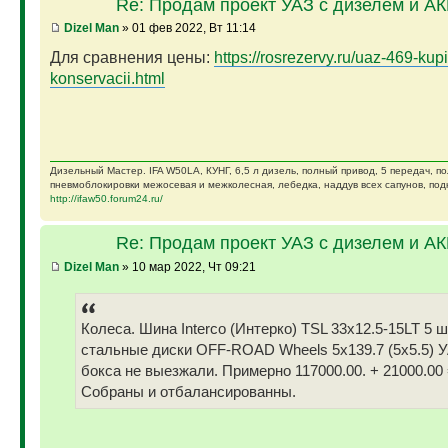
Re: Продам проект УАЗ с дизелем и А
Dizel Man
» 01 фев 2022, Вт 11:14
Для сравнения цены:
https://rosrezervy.ru/uaz-469-kupi
konservacii.html
Дизельный Мастер. IFA W50LA, КУНГ, 6,5 л дизель, полный привод, 5 передач, п
пневмоблокировки межосевая и межколесная, лебедка, наддув всех сапунов, подк
http://ifaw50.forum24.ru/
Re: Продам проект УАЗ с дизелем и А
Dizel Man
» 10 мар 2022, Чт 09:21
Колеса. Шина Interco (Интерко) TSL 33x12.5-15LT 5 
стальные диски OFF-ROAD Wheels 5x139.7 (5x5.5) У
бокса не выезжали. Примерно 117000.00. + 21000.00 
Собраны и отбалансированны.