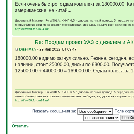
Если очень быстро, отдам комплект за 180000.00. Ка
американские, не китай...
Дизельный Мастер. IFA W50LA, КУНГ, 6,5 л дизель, полный привод, 5 передач, п
пневмоблокировки межосевая и межколесная, лебедка, наддув всех сапунов, подк
http://ifaw50.forum24.ru/
Re: Продам проект УАЗ с дизелем и А
Dizel Man
» 29 мар 2022, Вт 09:47
180000.00 видимо загнул сильно. Резина, сегодня, ес
наличии, стоит 25000.00, диски по 8800.00. Получает
125000.00 + 44000.00 = 169000.00. Отдам колеса за 15
Дизельный Мастер. IFA W50LA, КУНГ, 6,5 л дизель, полный привод, 5 передач, п
пневмоблокировки межосевая и межколесная, лебедка, наддув всех сапунов, подк
http://ifaw50.forum24.ru/
Показать сообщения за:
Поле сорт
Ответить