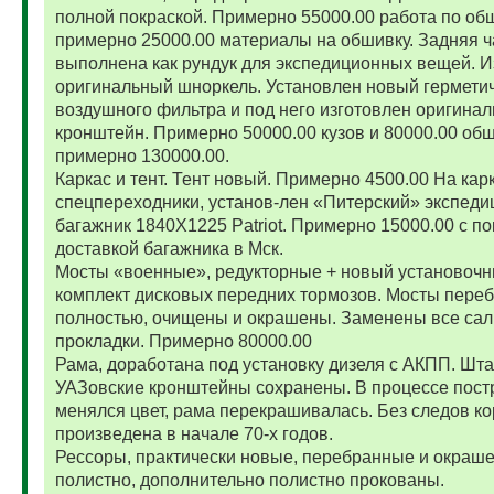
полной покраской. Примерно 55000.00 работа по об
примерно 25000.00 материалы на обшивку. Задняя ч
выполнена как рундук для экспедиционных вещей. И
оригинальный шноркель. Установлен новый гермети
воздушного фильтра и под него изготовлен оригина
кронштейн. Примерно 50000.00 кузов и 80000.00 обш
примерно 130000.00.
Каркас и тент. Тент новый. Примерно 4500.00 На карк
спецпереходники, установ-лен «Питерский» экспед
багажник 1840Х1225 Patriot. Примерно 15000.00 с по
доставкой багажника в Мск.
Мосты «военные», редукторные + новый установоч
комплект дисковых передних тормозов. Мосты пере
полностью, очищены и окрашены. Заменены все сал
прокладки. Примерно 80000.00
Рама, доработана под установку дизеля с АКПП. Шт
УАЗовские кронштейны сохранены. В процессе пост
менялся цвет, рама перекрашивалась. Без следов ко
произведена в начале 70-х годов.
Рессоры, практически новые, перебранные и окраш
полистно, дополнительно полистно прокованы.