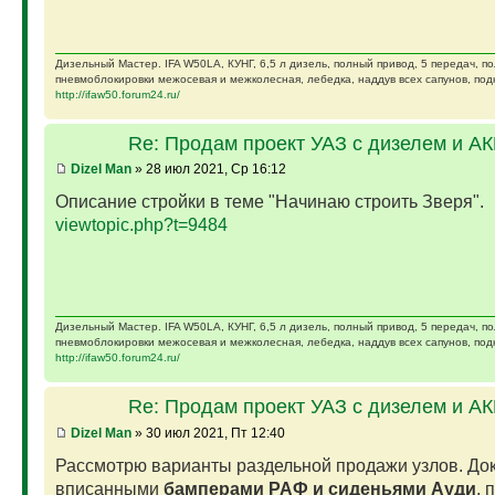
Дизельный Мастер. IFA W50LA, КУНГ, 6,5 л дизель, полный привод, 5 передач, п
пневмоблокировки межосевая и межколесная, лебедка, наддув всех сапунов, подк
http://ifaw50.forum24.ru/
Re: Продам проект УАЗ с дизелем и А
Dizel Man
» 28 июл 2021, Ср 16:12
Описание стройки в теме "Начинаю строить Зверя".
viewtopic.php?t=9484
Дизельный Мастер. IFA W50LA, КУНГ, 6,5 л дизель, полный привод, 5 передач, п
пневмоблокировки межосевая и межколесная, лебедка, наддув всех сапунов, подк
http://ifaw50.forum24.ru/
Re: Продам проект УАЗ с дизелем и А
Dizel Man
» 30 июл 2021, Пт 12:40
Рассмотрю варианты раздельной продажи узлов. Док
вписанными
бамперами РАФ и сиденьями Ауди
, 