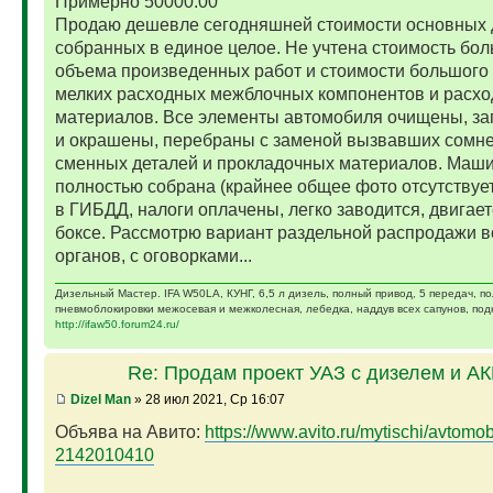
Примерно 50000.00
Продаю дешевле сегодняшней стоимости основных 
собранных в единое целое. Не учтена стоимость бо
объема произведенных работ и стоимости большого 
мелких расходных межблочных компонентов и расх
материалов. Все элементы автомобиля очищены, за
и окрашены, перебраны с заменой вызвавших сомн
сменных деталей и прокладочных материалов. Маш
полностью собрана (крайнее общее фото отсутствует)
в ГИБДД, налоги оплачены, легко заводится, двигает
боксе. Рассмотрю вариант раздельной распродажи в
органов, с оговорками...
Дизельный Мастер. IFA W50LA, КУНГ, 6,5 л дизель, полный привод, 5 передач, п
пневмоблокировки межосевая и межколесная, лебедка, наддув всех сапунов, подк
http://ifaw50.forum24.ru/
Re: Продам проект УАЗ с дизелем и А
Dizel Man
» 28 июл 2021, Ср 16:07
Объява на Авито:
https://www.avito.ru/mytischi/avtomobil
2142010410