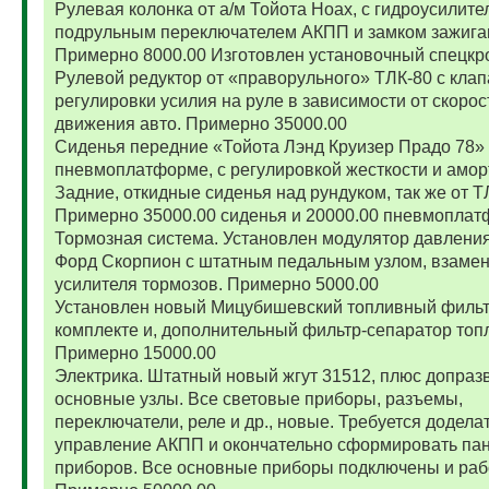
Рулевая колонка от а/м Тойота Ноах, с гидроусилите
подрульным переключателем АКПП и замком зажига
Примерно 8000.00 Изготовлен установочный спецкр
Рулевой редуктор от «праворульного» ТЛК-80 с кла
регулировки усилия на руле в зависимости от скорос
движения авто. Примерно 35000.00
Сиденья передние «Тойота Лэнд Круизер Прадо 78»
пневмоплатформе, с регулировкой жесткости и амор
Задние, откидные сиденья над рундуком, так же от Т
Примерно 35000.00 сиденья и 20000.00 пневмоплат
Тормозная система. Установлен модулятор давления
Форд Скорпион с штатным педальным узлом, взамен
усилителя тормозов. Примерно 5000.00
Установлен новый Мицубишевский топливный фильт
комплекте и, дополнительный фильтр-сепаратор топ
Примерно 15000.00
Электрика. Штатный новый жгут 31512, плюс допраз
основные узлы. Все световые приборы, разъемы,
переключатели, реле и др., новые. Требуется додела
управление АКПП и окончательно сформировать па
приборов. Все основные приборы подключены и раб