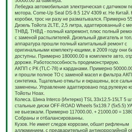
50000.00 за бампера.
Лебедка автомобильная электрическая с датчиком п
мотора. Come-Up Seal DS-9.5 12V 4309 кг. Не Китай. 
коробки, трос ни разу не разматывался. Примерно 5
Дизель Тойота 2LTE, 2,5 литра, адаптированный с м
ТНВД. ТНВД - полный капремонт, плюс полный ремо
с заменой распылителей. Дизельный двигатель и то
аппаратура прошли полный капитальный ремонт с
оригинальными комплекту-ющими, в 2009 году они 
доступны. Примерно 180000.00 в комплекте авто, от
дороже. Работоспособность продемонстрирую.
АКПП с РК (TLC-78) и карданами. Примерно 50000.
и прошли полное ТО с заменой масел и фильтра АК
синтетика. Тщательно отмыты и окрашены, все саль
заменены. Управление адаптировано под рулевую к
Тойоты Ноах.
Колеса. Шина Interco (Интерко) TSL 33x12.5-15LT 5 
стальные диски OFF-ROAD Wheels 5x139.7 (5x5.5) УА
не выезжали. Примерно 117000.00. + 21000.00 = 138
Собраны и отбалансированны.
Кузов. Не имеет следов коррозии, обшит рифленым
аллюминием, с предварительной антикоррозийной о