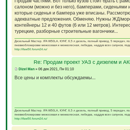
Продам частями. Вот только кузов стоит брать с рам
салоном (можно и без него), бамперами, сиденьями и
которые сиденья и бампера уже вписаны. Рассмотр
адекватные предложения. Обменяю. Нужны ЖД/мор
контейнеры 12 и 40 футов (6 или 12 метров). Интере
турецкие, разборные строительные вагончики...
Дизельный Мастер. IFA W50LA, КУНГ, 6,5 л дизель, полный привод, 5 передач, п
пневмоблокировки межосевая и межколесная, лебедка, наддув всех сапунов, подк
http://ifaw50.forum24.ru/
Re: Продам проект УАЗ с дизелем и А
Dizel Man
» 06 дек 2021, Пн 01:10
Все цены и комплекты обсуждаемы...
Дизельный Мастер. IFA W50LA, КУНГ, 6,5 л дизель, полный привод, 5 передач, п
пневмоблокировки межосевая и межколесная, лебедка, наддув всех сапунов, подк
http://ifaw50.forum24.ru/