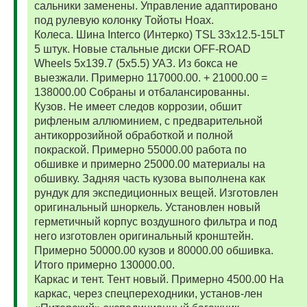
сальники заменены. Управление адаптировано
под рулевую колонку Тойоты Ноах.
Колеса. Шина Interco (Интерко) TSL 33x12.5-15LT
5 штук. Новые стальные диски OFF-ROAD
Wheels 5x139.7 (5x5.5) УАЗ. Из бокса не
выезжали. Примерно 117000.00. + 21000.00 =
138000.00 Собраны и отбалансированны.
Кузов. Не имеет следов коррозии, обшит
рифленым аллюминием, с предварительной
антикоррозийной обработкой и полной
покраской. Примерно 55000.00 работа по
обшивке и примерно 25000.00 материалы на
обшивку. Задняя часть кузова выполнена как
рундук для экспедиционных вещей. Изготовлен
оригинальный шноркель. Установлен новый
герметичный корпус воздушного фильтра и под
него изготовлен оригинальный кронштейн.
Примерно 50000.00 кузов и 80000.00 обшивка.
Итого примерно 130000.00.
Каркас и тент. Тент новый. Примерно 4500.00 На
каркас, через спецпереходники, установ-лен