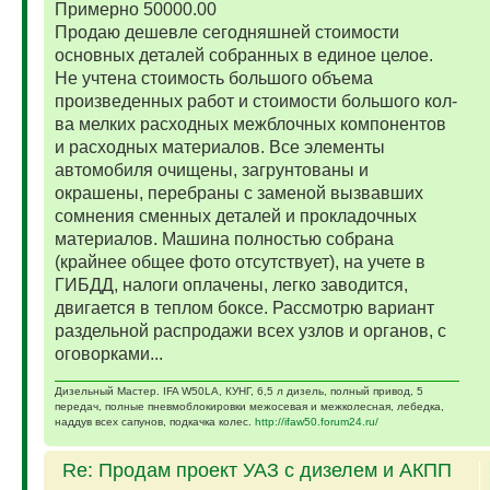
Примерно 50000.00
Продаю дешевле сегодняшней стоимости
основных деталей собранных в единое целое.
Не учтена стоимость большого объема
произведенных работ и стоимости большого кол-
ва мелких расходных межблочных компонентов
и расходных материалов. Все элементы
автомобиля очищены, загрунтованы и
окрашены, перебраны с заменой вызвавших
сомнения сменных деталей и прокладочных
материалов. Машина полностью собрана
(крайнее общее фото отсутствует), на учете в
ГИБДД, налоги оплачены, легко заводится,
двигается в теплом боксе. Рассмотрю вариант
раздельной распродажи всех узлов и органов, с
оговорками...
Дизельный Мастер. IFA W50LA, КУНГ, 6,5 л дизель, полный привод, 5
передач, полные пневмоблокировки межосевая и межколесная, лебедка,
наддув всех сапунов, подкачка колес.
http://ifaw50.forum24.ru/
Re: Продам проект УАЗ с дизелем и АКПП