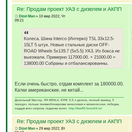
Re: Продам проект УАЗ с дизелем и АКПП
Dizel Man
» 10 мар 2022, Чт
09:21
Колеса. Шина Interco (Интерко) TSL 33x12.5-
15LT 5 штук. Новые стальные диски OFF-
ROAD Wheels 5x139.7 (5x5.5) УАЗ. Из бокса не
выезжали. Примерно 117000.00. + 21000.00 =
138000.00 Собраны и отбалансированны.
Если очень быстро, отдам комплект за 180000.00.
Катки американские, не китай...
Дизельный Мастер. IFA W50LA, КУНГ, 6,5 л дизель, полный привод, 5
передач, полные пневмоблокировки межосевая и межколесная, лебедка,
наддув всех сапунов, подкачка колес.
http://ifaw50.forum24.ru/
Re: Продам проект УАЗ с дизелем и АКПП
Dizel Man
» 29 мар 2022, Вт