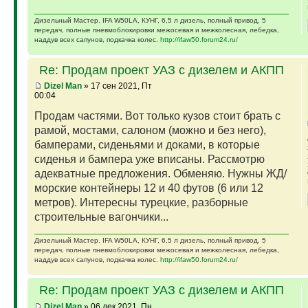
Дизельный Мастер. IFA W50LA, КУНГ, 6,5 л дизель, полный привод, 5
передач, полные пневмоблокировки межосевая и межколесная, лебедка,
наддув всех сапунов, подкачка колес.
http://ifaw50.forum24.ru/
Re: Продам проект УАЗ с дизелем и АКПП
Dizel Man
» 17 сен 2021, Пт
00:04
Продам частями. Вот только кузов стоит брать с
рамой, мостами, салоном (можно и без него),
бамперами, сиденьями и доками, в которые
сиденья и бампера уже вписаны. Рассмотрю
адекватные предложения. Обменяю. Нужны ЖД/
морские контейнеры 12 и 40 футов (6 или 12
метров). Интересны турецкие, разборные
строительные вагончики...
Дизельный Мастер. IFA W50LA, КУНГ, 6,5 л дизель, полный привод, 5
передач, полные пневмоблокировки межосевая и межколесная, лебедка,
наддув всех сапунов, подкачка колес.
http://ifaw50.forum24.ru/
Re: Продам проект УАЗ с дизелем и АКПП
Dizel Man
» 06 дек 2021, Пн