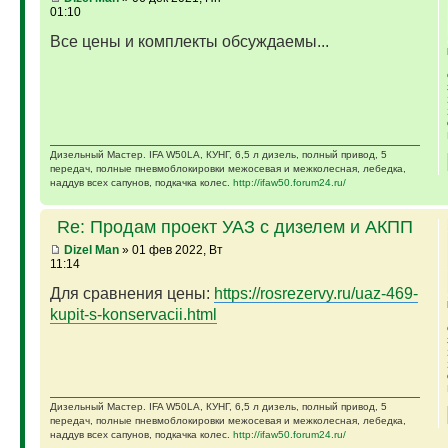
01:10
Все цены и комплекты обсуждаемы...
Дизельный Мастер. IFA W50LA, КУНГ, 6,5 л дизель, полный привод, 5
передач, полные пневмоблокировки межосевая и межколесная, лебедка,
наддув всех сапунов, подкачка колес.
http://ifaw50.forum24.ru/
Re: Продам проект УАЗ с дизелем и АКПП
Dizel Man
» 01 фев 2022, Вт
11:14
Для сравнения цены:
https://rosrezervy.ru/uaz-469-
kupit-s-konservacii.html
Дизельный Мастер. IFA W50LA, КУНГ, 6,5 л дизель, полный привод, 5
передач, полные пневмоблокировки межосевая и межколесная, лебедка,
наддув всех сапунов, подкачка колес.
http://ifaw50.forum24.ru/