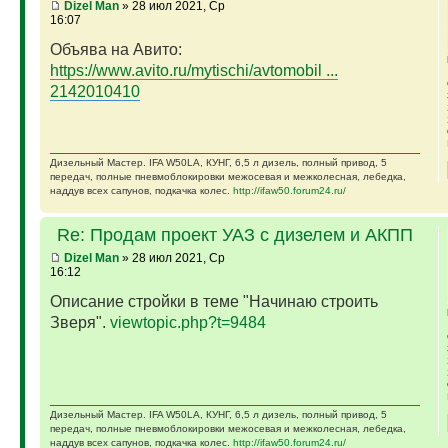
Dizel Man
» 28 июл 2021, Ср
16:07
Объява на Авито:
https://www.avito.ru/mytischi/avtomobil ...
2142010410
Дизельный Мастер. IFA W50LA, КУНГ, 6,5 л дизель, полный привод, 5
передач, полные пневмоблокировки межосевая и межколесная, лебедка,
наддув всех сапунов, подкачка колес.
http://ifaw50.forum24.ru/
Re: Продам проект УАЗ с дизелем и АКПП
Dizel Man
» 28 июл 2021, Ср
16:12
Описание стройки в теме "Начинаю строить
Зверя".
viewtopic.php?t=9484
Дизельный Мастер. IFA W50LA, КУНГ, 6,5 л дизель, полный привод, 5
передач, полные пневмоблокировки межосевая и межколесная, лебедка,
наддув всех сапунов, подкачка колес.
http://ifaw50.forum24.ru/