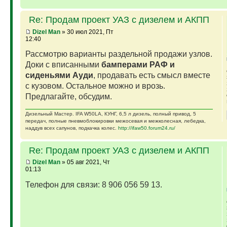
Re: Продам проект УАЗ с дизелем и АКПП
Dizel Man
» 30 июл 2021, Пт
12:40
Рассмотрю варианты раздельной продажи узлов.
Доки с вписанными
бамперами РАФ и
сиденьями Ауди
, продавать есть смысл вместе
с кузовом. Остальное можно и врозь.
Предлагайте, обсудим.
Дизельный Мастер. IFA W50LA, КУНГ, 6,5 л дизель, полный привод, 5
передач, полные пневмоблокировки межосевая и межколесная, лебедка,
наддув всех сапунов, подкачка колес.
http://ifaw50.forum24.ru/
Re: Продам проект УАЗ с дизелем и АКПП
Dizel Man
» 05 авг 2021, Чт
01:13
Телефон для связи: 8 906 056 59 13.