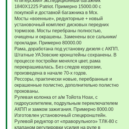
«Питерский» экспедиционный багажник
1840Х1225 Patriot. Примерно 15000.00 с
покупкой и доставкой багажника в Мск.
Мосты «военные», редукторные + новый
установочный комплект дисковых передних
тормозов. Мосты перебраны полностью,
очищены и окрашены. Заменены все сальники/
прокладки. Примерно 80000.00
Рама, доработана под установку дизеля с АКПП.
Штатные УАЗовские кронштейны сохранены. В
процессе постройки менялся цвет, рама
перекрашивалась. Без следов коррозии,
произведена в начале 70-х годов.
Рессоры, практически новые, перебранные и
окрашенные полистно, дополнительно полистно
прокованы.
Рулевая колонка от а/м Тойота Ноах, с
гидроусилителем, подрульным переключателем
АКПП и замком зажигания. Примерно 8000.00
Изготовлен установочный спецкронштейн.
Рулевой редуктор от «праворульного» ТЛК-80 с
клапаном регулировки усилия на руле в