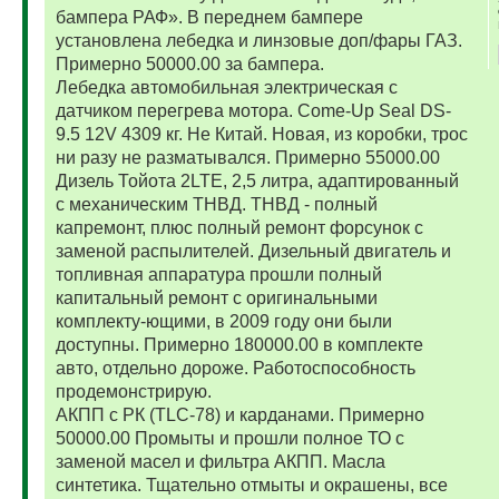
бампера РАФ». В переднем бампере
установлена лебедка и линзовые доп/фары ГАЗ.
Примерно 50000.00 за бампера.
Лебедка автомобильная электрическая с
датчиком перегрева мотора. Come-Up Seal DS-
9.5 12V 4309 кг. Не Китай. Новая, из коробки, трос
ни разу не разматывался. Примерно 55000.00
Дизель Тойота 2LTE, 2,5 литра, адаптированный
с механическим ТНВД. ТНВД - полный
капремонт, плюс полный ремонт форсунок с
заменой распылителей. Дизельный двигатель и
топливная аппаратура прошли полный
капитальный ремонт с оригинальными
комплекту-ющими, в 2009 году они были
доступны. Примерно 180000.00 в комплекте
авто, отдельно дороже. Работоспособность
продемонстрирую.
АКПП с РК (TLC-78) и карданами. Примерно
50000.00 Промыты и прошли полное ТО с
заменой масел и фильтра АКПП. Масла
синтетика. Тщательно отмыты и окрашены, все