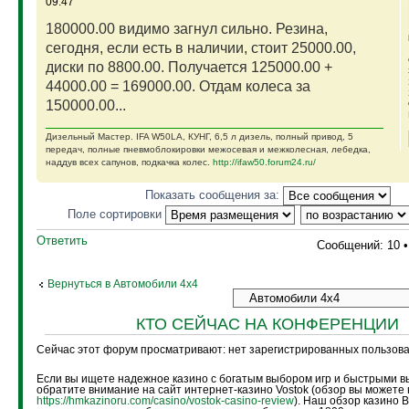
09:47
180000.00 видимо загнул сильно. Резина,
сегодня, если есть в наличии, стоит 25000.00,
диски по 8800.00. Получается 125000.00 +
44000.00 = 169000.00. Отдам колеса за
150000.00...
Дизельный Мастер. IFA W50LA, КУНГ, 6,5 л дизель, полный привод, 5
передач, полные пневмоблокировки межосевая и межколесная, лебедка,
наддув всех сапунов, подкачка колес.
http://ifaw50.forum24.ru/
Показать сообщения за:
Поле сортировки
Ответить
Сообщений: 10 
Вернуться в Автомобили 4х4
КТО СЕЙЧАС НА КОНФЕРЕНЦИИ
Сейчас этот форум просматривают: нет зарегистрированных пользоват
Если вы ищете надежное казино с богатым выбором игр и быстрыми в
обратите внимание на сайт интернет-казино Vostok (обзор вы можете 
https://hmkazinoru.com/casino/vostok-casino-review
). Наш обзор казино 