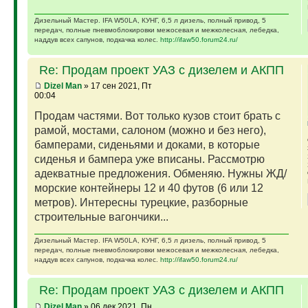
Дизельный Мастер. IFA W50LA, КУНГ, 6,5 л дизель, полный привод, 5
передач, полные пневмоблокировки межосевая и межколесная, лебедка,
наддув всех сапунов, подкачка колес.
http://ifaw50.forum24.ru/
Re: Продам проект УАЗ с дизелем и АКПП
Dizel Man
» 17 сен 2021, Пт
00:04
Продам частями. Вот только кузов стоит брать с
рамой, мостами, салоном (можно и без него),
бамперами, сиденьями и доками, в которые
сиденья и бампера уже вписаны. Рассмотрю
адекватные предложения. Обменяю. Нужны ЖД/
морские контейнеры 12 и 40 футов (6 или 12
метров). Интересны турецкие, разборные
строительные вагончики...
Дизельный Мастер. IFA W50LA, КУНГ, 6,5 л дизель, полный привод, 5
передач, полные пневмоблокировки межосевая и межколесная, лебедка,
наддув всех сапунов, подкачка колес.
http://ifaw50.forum24.ru/
Re: Продам проект УАЗ с дизелем и АКПП
Dizel Man
» 06 дек 2021, Пн