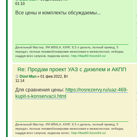
01:10
Все цены и комплекты обсуждаемы...
Дизельный Мастер. IFA W50LA, КУНГ, 6,5 л дизель, полный привод, 5
передач, полные пневмоблокировки межосевая и межколесная, лебедка,
наддув всех сапунов, подкачка колес.
http://ifaw50.forum24.ru/
Re: Продам проект УАЗ с дизелем и АКПП
Dizel Man
» 01 фев 2022, Вт
11:14
Для сравнения цены:
https://rosrezervy.ru/uaz-469-
kupit-s-konservacii.html
Дизельный Мастер. IFA W50LA, КУНГ, 6,5 л дизель, полный привод, 5
передач, полные пневмоблокировки межосевая и межколесная, лебедка,
наддув всех сапунов, подкачка колес.
http://ifaw50.forum24.ru/