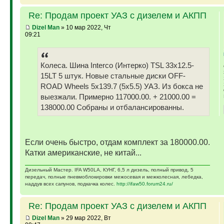
Re: Продам проект УАЗ с дизелем и АКПП
Dizel Man
» 10 мар 2022, Чт
09:21
Колеса. Шина Interco (Интерко) TSL 33x12.5-
15LT 5 штук. Новые стальные диски OFF-
ROAD Wheels 5x139.7 (5x5.5) УАЗ. Из бокса не
выезжали. Примерно 117000.00. + 21000.00 =
138000.00 Собраны и отбалансированны.
Если очень быстро, отдам комплект за 180000.00.
Катки американские, не китай...
Дизельный Мастер. IFA W50LA, КУНГ, 6,5 л дизель, полный привод, 5
передач, полные пневмоблокировки межосевая и межколесная, лебедка,
наддув всех сапунов, подкачка колес.
http://ifaw50.forum24.ru/
Re: Продам проект УАЗ с дизелем и АКПП
Dizel Man
» 29 мар 2022, Вт