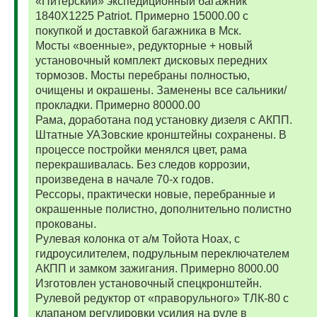
«Питерский» экспедиционный багажник
1840Х1225 Patriot. Примерно 15000.00 с
покупкой и доставкой багажника в Мск.
Мосты «военные», редукторные + новый
установочный комплект дисковых передних
тормозов. Мосты перебраны полностью,
очищены и окрашены. Заменены все сальники/
прокладки. Примерно 80000.00
Рама, доработана под установку дизеля с АКПП.
Штатные УАЗовские кронштейны сохранены. В
процессе постройки менялся цвет, рама
перекрашивалась. Без следов коррозии,
произведена в начале 70-х годов.
Рессоры, практически новые, перебранные и
окрашенные полистно, дополнительно полистно
прокованы.
Рулевая колонка от а/м Тойота Ноах, с
гидроусилителем, подрульным переключателем
АКПП и замком зажигания. Примерно 8000.00
Изготовлен установочный спецкронштейн.
Рулевой редуктор от «праворульного» ТЛК-80 с
клапаном регулировки усилия на руле в