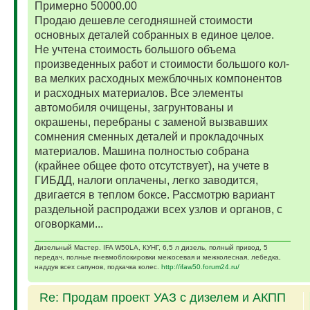
Примерно 50000.00
Продаю дешевле сегодняшней стоимости
основных деталей собранных в единое целое.
Не учтена стоимость большого объема
произведенных работ и стоимости большого кол-
ва мелких расходных межблочных компонентов
и расходных материалов. Все элементы
автомобиля очищены, загрунтованы и
окрашены, перебраны с заменой вызвавших
сомнения сменных деталей и прокладочных
материалов. Машина полностью собрана
(крайнее общее фото отсутствует), на учете в
ГИБДД, налоги оплачены, легко заводится,
двигается в теплом боксе. Рассмотрю вариант
раздельной распродажи всех узлов и органов, с
оговорками...
Дизельный Мастер. IFA W50LA, КУНГ, 6,5 л дизель, полный привод, 5
передач, полные пневмоблокировки межосевая и межколесная, лебедка,
наддув всех сапунов, подкачка колес.
http://ifaw50.forum24.ru/
Re: Продам проект УАЗ с дизелем и АКПП