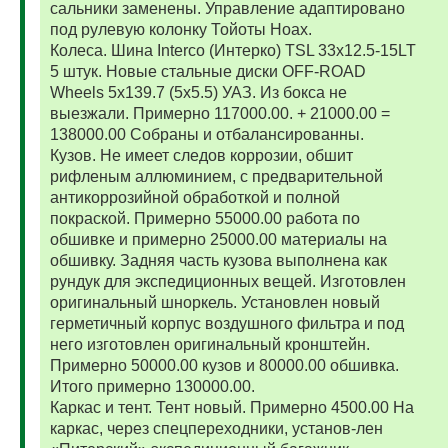
сальники заменены. Управление адаптировано
под рулевую колонку Тойоты Ноах.
Колеса. Шина Interco (Интерко) TSL 33x12.5-15LT
5 штук. Новые стальные диски OFF-ROAD
Wheels 5x139.7 (5x5.5) УАЗ. Из бокса не
выезжали. Примерно 117000.00. + 21000.00 =
138000.00 Собраны и отбалансированны.
Кузов. Не имеет следов коррозии, обшит
рифленым аллюминием, с предварительной
антикоррозийной обработкой и полной
покраской. Примерно 55000.00 работа по
обшивке и примерно 25000.00 материалы на
обшивку. Задняя часть кузова выполнена как
рундук для экспедиционных вещей. Изготовлен
оригинальный шноркель. Установлен новый
герметичный корпус воздушного фильтра и под
него изготовлен оригинальный кронштейн.
Примерно 50000.00 кузов и 80000.00 обшивка.
Итого примерно 130000.00.
Каркас и тент. Тент новый. Примерно 4500.00 На
каркас, через спецпереходники, установ-лен