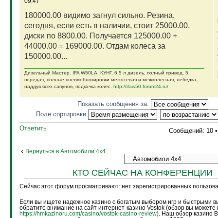
09:47
180000.00 видимо загнул сильно. Резина,
сегодня, если есть в наличии, стоит 25000.00,
диски по 8800.00. Получается 125000.00 +
44000.00 = 169000.00. Отдам колеса за
150000.00...
Дизельный Мастер. IFA W50LA, КУНГ, 6,5 л дизель, полный привод, 5
передач, полные пневмоблокировки межосевая и межколесная, лебедка,
наддув всех сапунов, подкачка колес.
http://ifaw50.forum24.ru/
Показать сообщения за:
Поле сортировки
Ответить
Сообщений: 10 
Вернуться в Автомобили 4х4
КТО СЕЙЧАС НА КОНФЕРЕНЦИИ
Сейчас этот форум просматривают: нет зарегистрированных пользоват
Если вы ищете надежное казино с богатым выбором игр и быстрыми в
обратите внимание на сайт интернет-казино Vostok (обзор вы можете 
https://hmkazinoru.com/casino/vostok-casino-review
). Наш обзор казино 