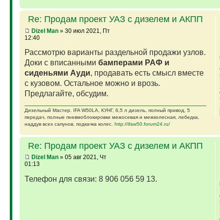
Re: Продам проект УАЗ с дизелем и АКПП
Dizel Man
» 30 июл 2021, Пт
12:40
Рассмотрю варианты раздельной продажи узлов.
Доки с вписанными
бамперами РАФ и
сиденьями Ауди
, продавать есть смысл вместе
с кузовом. Остальное можно и врозь.
Предлагайте, обсудим.
Дизельный Мастер. IFA W50LA, КУНГ, 6,5 л дизель, полный привод, 5
передач, полные пневмоблокировки межосевая и межколесная, лебедка,
наддув всех сапунов, подкачка колес.
http://ifaw50.forum24.ru/
Re: Продам проект УАЗ с дизелем и АКПП
Dizel Man
» 05 авг 2021, Чт
01:13
Телефон для связи: 8 906 056 59 13.