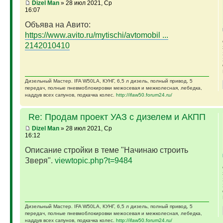
Dizel Man
» 28 июл 2021, Ср
16:07
Объява на Авито:
https://www.avito.ru/mytischi/avtomobil ...
2142010410
Дизельный Мастер. IFA W50LA, КУНГ, 6,5 л дизель, полный привод, 5
передач, полные пневмоблокировки межосевая и межколесная, лебедка,
наддув всех сапунов, подкачка колес.
http://ifaw50.forum24.ru/
Re: Продам проект УАЗ с дизелем и АКПП
Dizel Man
» 28 июл 2021, Ср
16:12
Описание стройки в теме "Начинаю строить
Зверя".
viewtopic.php?t=9484
Дизельный Мастер. IFA W50LA, КУНГ, 6,5 л дизель, полный привод, 5
передач, полные пневмоблокировки межосевая и межколесная, лебедка,
наддув всех сапунов, подкачка колес.
http://ifaw50.forum24.ru/