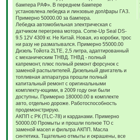
бампера РАФ». В переднем бампере
установлена лебедка и линзовые доп/фары ГАЗ.
Примерно 50000.00 за бампера.
Лебедка автомобильная электрическая с
датчиком перегрева мотора. Come-Up Seal DS-
9.5 12V 4309 кг. Не Китай. Новая, из коробки, трос
ни разу не разматывался. Примерно 55000.00
Дизель Тойота 2LTE, 2,5 литра, адаптированный
с механическим ТНВД. ТНВД - полный
капремонт, плюс полный ремонт форсунок с
заменой распылителей. Дизельный двигатель и
топливная аппаратура прошли полный
капитальный ремонт с оригинальными
комплекту-ющими, в 2009 году они были
доступны. Примерно 180000.00 в комплекте
авто, отдельно дороже. Работоспособность
продемонстрирую.
АКПП с РК (TLC-78) и карданами. Примерно
50000.00 Промыты и прошли полное ТО с
заменой масел и фильтра АКПП. Масла
синтетика. Тщательно отмыты и окрашены, все