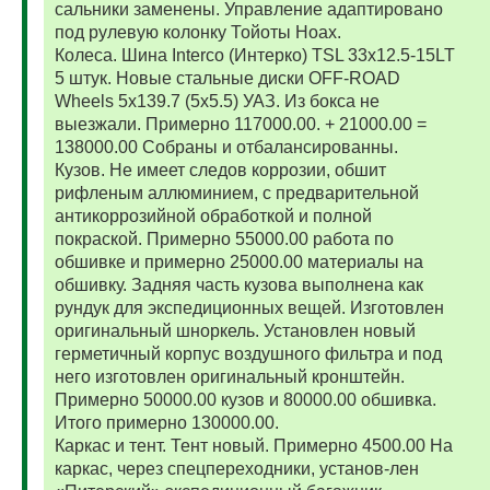
сальники заменены. Управление адаптировано
под рулевую колонку Тойоты Ноах.
Колеса. Шина Interco (Интерко) TSL 33x12.5-15LT
5 штук. Новые стальные диски OFF-ROAD
Wheels 5x139.7 (5x5.5) УАЗ. Из бокса не
выезжали. Примерно 117000.00. + 21000.00 =
138000.00 Собраны и отбалансированны.
Кузов. Не имеет следов коррозии, обшит
рифленым аллюминием, с предварительной
антикоррозийной обработкой и полной
покраской. Примерно 55000.00 работа по
обшивке и примерно 25000.00 материалы на
обшивку. Задняя часть кузова выполнена как
рундук для экспедиционных вещей. Изготовлен
оригинальный шноркель. Установлен новый
герметичный корпус воздушного фильтра и под
него изготовлен оригинальный кронштейн.
Примерно 50000.00 кузов и 80000.00 обшивка.
Итого примерно 130000.00.
Каркас и тент. Тент новый. Примерно 4500.00 На
каркас, через спецпереходники, установ-лен