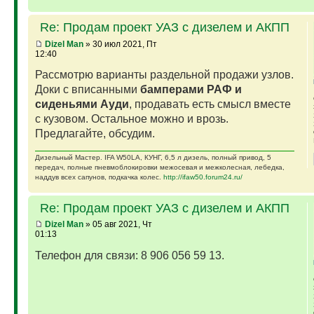
Re: Продам проект УАЗ с дизелем и АКПП
Dizel Man
» 30 июл 2021, Пт
12:40
Рассмотрю варианты раздельной продажи узлов.
Доки с вписанными
бамперами РАФ и
сиденьями Ауди
, продавать есть смысл вместе
с кузовом. Остальное можно и врозь.
Предлагайте, обсудим.
Дизельный Мастер. IFA W50LA, КУНГ, 6,5 л дизель, полный привод, 5
передач, полные пневмоблокировки межосевая и межколесная, лебедка,
наддув всех сапунов, подкачка колес.
http://ifaw50.forum24.ru/
Re: Продам проект УАЗ с дизелем и АКПП
Dizel Man
» 05 авг 2021, Чт
01:13
Телефон для связи: 8 906 056 59 13.