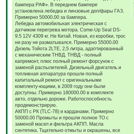
бампера РАФ». В переднем бампере
установлена лебедка и линзовые доп/фары ГАЗ.
Примерно 50000.00 за бампера.
Лебедка автомобильная электрическая с
датчиком перегрева мотора. Come-Up Seal DS-
9.5 12V 4309 кг. Не Китай. Новая, из коробки, трос
ни разу не разматывался. Примерно 55000.00
Дизель Тойота 2LTE, 2,5 литра, адаптированный
с механическим ТНВД. ТНВД - полный
капремонт, плюс полный ремонт форсунок с
заменой распылителей. Дизельный двигатель и
топливная аппаратура прошли полный
капитальный ремонт с оригинальными
комплекту-ющими, в 2009 году они были
доступны. Примерно 180000.00 в комплекте
авто, отдельно дороже. Работоспособность
продемонстрирую.
АКПП с РК (TLC-78) и карданами. Примерно
50000.00 Промыты и прошли полное ТО с
заменой масел и фильтра АКПП. Масла
синтетика. Тщательно отмыты и окрашены, все