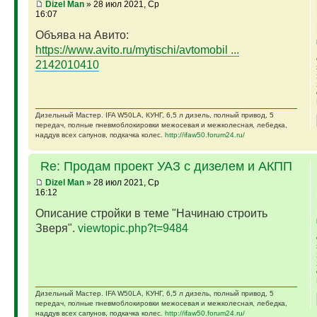
Dizel Man
» 28 июл 2021, Ср
16:07
Объява на Авито:
https://www.avito.ru/mytischi/avtomobil ...
2142010410
Дизельный Мастер. IFA W50LA, КУНГ, 6,5 л дизель, полный привод, 5
передач, полные пневмоблокировки межосевая и межколесная, лебедка,
наддув всех сапунов, подкачка колес.
http://ifaw50.forum24.ru/
Re: Продам проект УАЗ с дизелем и АКПП
Dizel Man
» 28 июл 2021, Ср
16:12
Описание стройки в теме "Начинаю строить
Зверя".
viewtopic.php?t=9484
Дизельный Мастер. IFA W50LA, КУНГ, 6,5 л дизель, полный привод, 5
передач, полные пневмоблокировки межосевая и межколесная, лебедка,
наддув всех сапунов, подкачка колес.
http://ifaw50.forum24.ru/