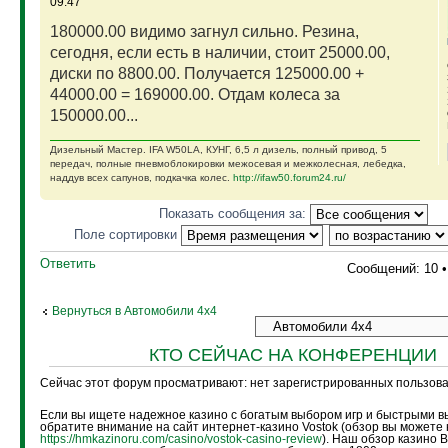
09:47
180000.00 видимо загнул сильно. Резина,
сегодня, если есть в наличии, стоит 25000.00,
диски по 8800.00. Получается 125000.00 +
44000.00 = 169000.00. Отдам колеса за
150000.00...
Дизельный Мастер. IFA W50LA, КУНГ, 6,5 л дизель, полный привод, 5
передач, полные пневмоблокировки межосевая и межколесная, лебедка,
наддув всех сапунов, подкачка колес.
http://ifaw50.forum24.ru/
Показать сообщения за:
Поле сортировки
Ответить
Сообщений: 10 
Вернуться в Автомобили 4х4
КТО СЕЙЧАС НА КОНФЕРЕНЦИИ
Сейчас этот форум просматривают: нет зарегистрированных пользоват
Если вы ищете надежное казино с богатым выбором игр и быстрыми в
обратите внимание на сайт интернет-казино Vostok (обзор вы можете 
https://hmkazinoru.com/casino/vostok-casino-review
). Наш обзор казино 