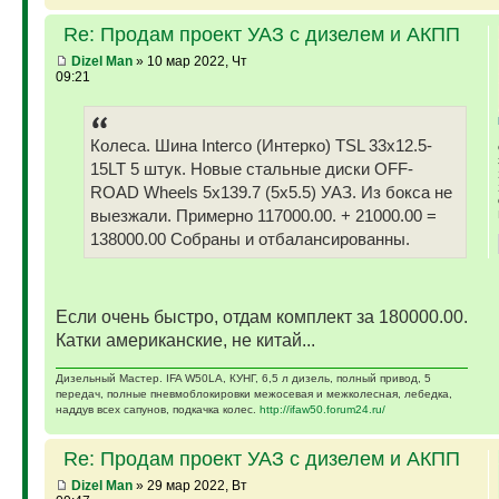
Re: Продам проект УАЗ с дизелем и АКПП
Dizel Man
» 10 мар 2022, Чт
09:21
Колеса. Шина Interco (Интерко) TSL 33x12.5-
15LT 5 штук. Новые стальные диски OFF-
ROAD Wheels 5x139.7 (5x5.5) УАЗ. Из бокса не
выезжали. Примерно 117000.00. + 21000.00 =
138000.00 Собраны и отбалансированны.
Если очень быстро, отдам комплект за 180000.00.
Катки американские, не китай...
Дизельный Мастер. IFA W50LA, КУНГ, 6,5 л дизель, полный привод, 5
передач, полные пневмоблокировки межосевая и межколесная, лебедка,
наддув всех сапунов, подкачка колес.
http://ifaw50.forum24.ru/
Re: Продам проект УАЗ с дизелем и АКПП
Dizel Man
» 29 мар 2022, Вт