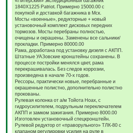
«Питерский» экспедиционный багажник
1840Х1225 Patriot. Примерно 15000.00 с
покупкой и доставкой багажника в Мск.
Мосты «военные», редукторные + новый
установочный комплект дисковых передних
тормозов. Мосты перебраны полностью,
очищены и окрашены. Заменены все сальники/
прокладки. Примерно 80000.00
Рама, доработана под установку дизеля с АКПП.
Штатные УАЗовские кронштейны сохранены. В
процессе постройки менялся цвет, рама
перекрашивалась. Без следов коррозии,
произведена в начале 70-х годов.
Рессоры, практически новые, перебранные и
окрашенные полистно, дополнительно полистно
прокованы.
Рулевая колонка от а/м Тойота Ноах, с
гидроусилителем, подрульным переключателем
АКПП и замком зажигания. Примерно 8000.00
Изготовлен установочный спецкронштейн.
Рулевой редуктор от «праворульного» ТЛК-80 с
клапаном регулировки усилия на руле в