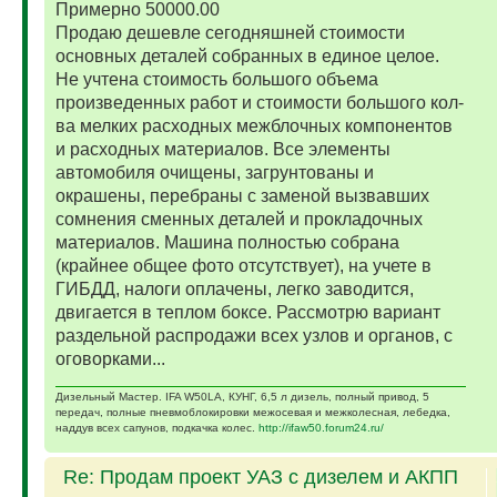
Примерно 50000.00
Продаю дешевле сегодняшней стоимости
основных деталей собранных в единое целое.
Не учтена стоимость большого объема
произведенных работ и стоимости большого кол-
ва мелких расходных межблочных компонентов
и расходных материалов. Все элементы
автомобиля очищены, загрунтованы и
окрашены, перебраны с заменой вызвавших
сомнения сменных деталей и прокладочных
материалов. Машина полностью собрана
(крайнее общее фото отсутствует), на учете в
ГИБДД, налоги оплачены, легко заводится,
двигается в теплом боксе. Рассмотрю вариант
раздельной распродажи всех узлов и органов, с
оговорками...
Дизельный Мастер. IFA W50LA, КУНГ, 6,5 л дизель, полный привод, 5
передач, полные пневмоблокировки межосевая и межколесная, лебедка,
наддув всех сапунов, подкачка колес.
http://ifaw50.forum24.ru/
Re: Продам проект УАЗ с дизелем и АКПП