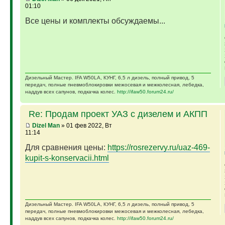
01:10
Все цены и комплекты обсуждаемы...
Дизельный Мастер. IFA W50LA, КУНГ, 6,5 л дизель, полный привод, 5
передач, полные пневмоблокировки межосевая и межколесная, лебедка,
наддув всех сапунов, подкачка колес.
http://ifaw50.forum24.ru/
Re: Продам проект УАЗ с дизелем и АКПП
Dizel Man
» 01 фев 2022, Вт
11:14
Для сравнения цены:
https://rosrezervy.ru/uaz-469-
kupit-s-konservacii.html
Дизельный Мастер. IFA W50LA, КУНГ, 6,5 л дизель, полный привод, 5
передач, полные пневмоблокировки межосевая и межколесная, лебедка,
наддув всех сапунов, подкачка колес.
http://ifaw50.forum24.ru/