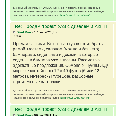
Дизельный Мастер. IFA W50LA, КУНГ, 6,5 л дизель, полный привод, 5
передач, полные пневмоблокировки межосевая и межколесная, лебедка,
наддув всех сапунов, подкачка колес.
http://ifaw50.forum24.ru/
Re: Продам проект УАЗ с дизелем и АКПП
Dizel Man
» 17 сен 2021, Пт
00:04
Продам частями. Вот только кузов стоит брать с
рамой, мостами, салоном (можно и без него),
бамперами, сиденьями и доками, в которые
сиденья и бампера уже вписаны. Рассмотрю
адекватные предложения. Обменяю. Нужны ЖД/
морские контейнеры 12 и 40 футов (6 или 12
метров). Интересны турецкие, разборные
строительные вагончики...
Дизельный Мастер. IFA W50LA, КУНГ, 6,5 л дизель, полный привод, 5
передач, полные пневмоблокировки межосевая и межколесная, лебедка,
наддув всех сапунов, подкачка колес.
http://ifaw50.forum24.ru/
Re: Продам проект УАЗ с дизелем и АКПП
Dizel Man
» 06 дек 2021, Пн