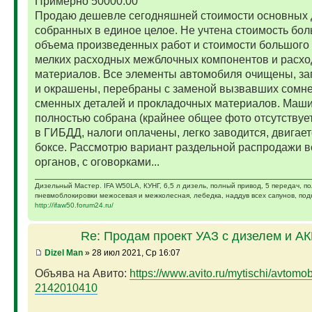
Примерно 50000.00
Продаю дешевле сегодняшней стоимости основных 
собранных в единое целое. Не учтена стоимость бо
объема произведенных работ и стоимости большого 
мелких расходных межблочных компонентов и расх
материалов. Все элементы автомобиля очищены, за
и окрашены, перебраны с заменой вызвавших сомн
сменных деталей и прокладочных материалов. Маш
полностью собрана (крайнее общее фото отсутствует)
в ГИБДД, налоги оплачены, легко заводится, двигает
боксе. Рассмотрю вариант раздельной распродажи в
органов, с оговорками...
Дизельный Мастер. IFA W50LA, КУНГ, 6,5 л дизель, полный привод, 5 передач, п
пневмоблокировки межосевая и межколесная, лебедка, наддув всех сапунов, подк
http://ifaw50.forum24.ru/
Re: Продам проект УАЗ с дизелем и А
Dizel Man
» 28 июл 2021, Ср 16:07
Объява на Авито:
https://www.avito.ru/mytischi/avtomobil
2142010410