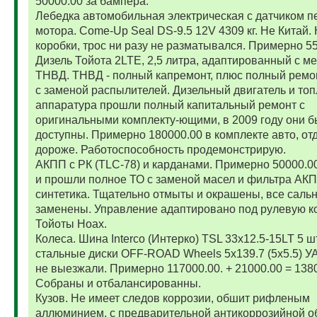
50000.00 за бампера.
Лебедка автомобильная электрическая с датчиком п
мотора. Come-Up Seal DS-9.5 12V 4309 кг. Не Китай. 
коробки, трос ни разу не разматывался. Примерно 5
Дизель Тойота 2LTE, 2,5 литра, адаптированный с м
ТНВД. ТНВД - полный капремонт, плюс полный ремо
с заменой распылителей. Дизельный двигатель и то
аппаратура прошли полный капитальный ремонт с
оригинальными комплекту-ющими, в 2009 году они 
доступны. Примерно 180000.00 в комплекте авто, от
дороже. Работоспособность продемонстрирую.
АКПП с РК (TLC-78) и карданами. Примерно 50000.
и прошли полное ТО с заменой масел и фильтра АК
синтетика. Тщательно отмыты и окрашены, все саль
заменены. Управление адаптировано под рулевую к
Тойоты Ноах.
Колеса. Шина Interco (Интерко) TSL 33x12.5-15LT 5 
стальные диски OFF-ROAD Wheels 5x139.7 (5x5.5) УА
не выезжали. Примерно 117000.00. + 21000.00 = 138
Собраны и отбалансированны.
Кузов. Не имеет следов коррозии, обшит рифленым
аллюминием, с предварительной антикоррозийной о