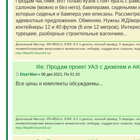
Продам частями. Вот только кузов стоит брать с рам
салоном (можно и без него), бамперами, сиденьями и
которые сиденья и бампера уже вписаны. Рассмотр
адекватные предложения. Обменяю. Нужны ЖД/мор
контейнеры 12 и 40 футов (6 или 12 метров). Интере
турецкие, разборные строительные вагончики...
Дизельный Мастер. IFA W50LA, КУНГ, 6,5 л дизель, полный привод, 5 передач, п
пневмоблокировки межосевая и межколесная, лебедка, наддув всех сапунов, подк
http://ifaw50.forum24.ru/
Re: Продам проект УАЗ с дизелем и А
Dizel Man
» 06 дек 2021, Пн 01:10
Все цены и комплекты обсуждаемы...
Дизельный Мастер. IFA W50LA, КУНГ, 6,5 л дизель, полный привод, 5 передач, п
пневмоблокировки межосевая и межколесная, лебедка, наддув всех сапунов, подк
http://ifaw50.forum24.ru/