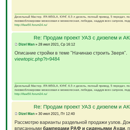
Дизельный Мастер. IFA W50LA, КУНГ, 6,5 л дизель, полный привод, 5 передач, п
пневмоблокировки межосевая и межколесная, лебедка, наддув всех сапунов, подк
http://ifaw50.forum24.ru/
Re: Продам проект УАЗ с дизелем и А
Dizel Man
» 28 июл 2021, Ср 16:12
Описание стройки в теме "Начинаю строить Зверя".
viewtopic.php?t=9484
Дизельный Мастер. IFA W50LA, КУНГ, 6,5 л дизель, полный привод, 5 передач, п
пневмоблокировки межосевая и межколесная, лебедка, наддув всех сапунов, подк
http://ifaw50.forum24.ru/
Re: Продам проект УАЗ с дизелем и А
Dizel Man
» 30 июл 2021, Пт 12:40
Рассмотрю варианты раздельной продажи узлов. Док
вписанными
бамперами РАФ и сиденьями Ауди
, 