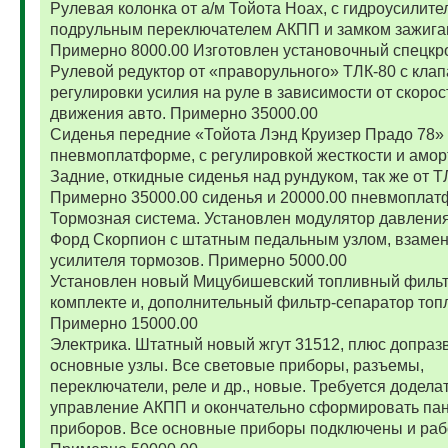
Рулевая колонка от а/м Тойота Ноах, с гидроусилите
подрульным переключателем АКПП и замком зажига
Примерно 8000.00 Изготовлен установочный спецкр
Рулевой редуктор от «праворульного» ТЛК-80 с кла
регулировки усилия на руле в зависимости от скорос
движения авто. Примерно 35000.00
Сиденья передние «Тойота Лэнд Круизер Прадо 78»
пневмоплатформе, с регулировкой жесткости и амор
Задние, откидные сиденья над рундуком, так же от Т
Примерно 35000.00 сиденья и 20000.00 пневмоплат
Тормозная система. Установлен модулятор давления
Форд Скорпион с штатным педальным узлом, взамен
усилителя тормозов. Примерно 5000.00
Установлен новый Мицубишевский топливный фильт
комплекте и, дополнительный фильтр-сепаратор топ
Примерно 15000.00
Электрика. Штатный новый жгут 31512, плюс допраз
основные узлы. Все световые приборы, разъемы,
переключатели, реле и др., новые. Требуется додела
управление АКПП и окончательно сформировать па
приборов. Все основные приборы подключены и раб