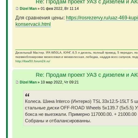
Re: Продам проект УАЗ с дизелем и А
Dizel Man
» 01 фев 2022, Вт 11:14
Для сравнения цены:
https://rosrezervy.ru/uaz-469-kupi
konservacii.html
Дизельный Мастер. IFA W50LA, КУНГ, 6,5 л дизель, полный привод, 5 передач, п
пневмоблокировки межосевая и межколесная, лебедка, наддув всех сапунов, подк
http://ifaw50.forum24.ru/
Re: Продам проект УАЗ с дизелем и А
Dizel Man
» 10 мар 2022, Чт 09:21
Колеса. Шина Interco (Интерко) TSL 33x12.5-15LT 5 
стальные диски OFF-ROAD Wheels 5x139.7 (5x5.5) У
бокса не выезжали. Примерно 117000.00. + 21000.00 
Собраны и отбалансированны.