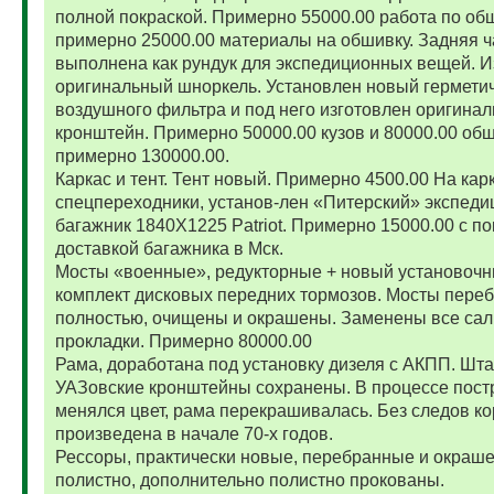
полной покраской. Примерно 55000.00 работа по об
примерно 25000.00 материалы на обшивку. Задняя ч
выполнена как рундук для экспедиционных вещей. И
оригинальный шноркель. Установлен новый гермети
воздушного фильтра и под него изготовлен оригина
кронштейн. Примерно 50000.00 кузов и 80000.00 обш
примерно 130000.00.
Каркас и тент. Тент новый. Примерно 4500.00 На карк
спецпереходники, установ-лен «Питерский» экспед
багажник 1840Х1225 Patriot. Примерно 15000.00 с по
доставкой багажника в Мск.
Мосты «военные», редукторные + новый установоч
комплект дисковых передних тормозов. Мосты пере
полностью, очищены и окрашены. Заменены все сал
прокладки. Примерно 80000.00
Рама, доработана под установку дизеля с АКПП. Шт
УАЗовские кронштейны сохранены. В процессе пост
менялся цвет, рама перекрашивалась. Без следов ко
произведена в начале 70-х годов.
Рессоры, практически новые, перебранные и окраш
полистно, дополнительно полистно прокованы.