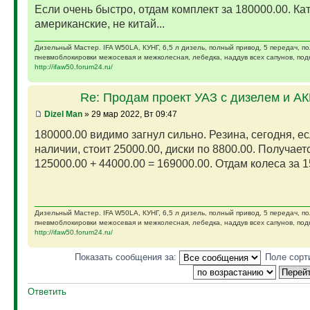
Если очень быстро, отдам комплект за 180000.00. Ка
американские, не китай...
Дизельный Мастер. IFA W50LA, КУНГ, 6,5 л дизель, полный привод, 5 передач, п
пневмоблокировки межосевая и межколесная, лебедка, наддув всех сапунов, подк
http://ifaw50.forum24.ru/
Re: Продам проект УАЗ с дизелем и А
Dizel Man
» 29 мар 2022, Вт 09:47
180000.00 видимо загнул сильно. Резина, сегодня, ес
наличии, стоит 25000.00, диски по 8800.00. Получает
125000.00 + 44000.00 = 169000.00. Отдам колеса за 15
Дизельный Мастер. IFA W50LA, КУНГ, 6,5 л дизель, полный привод, 5 передач, п
пневмоблокировки межосевая и межколесная, лебедка, наддув всех сапунов, подк
http://ifaw50.forum24.ru/
Показать сообщения за:
Поле сорт
Ответить