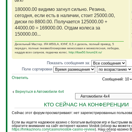
09:47
180000.00 видимо загнул сильно. Резина,
сегодня, если есть в наличии, стоит 25000.00,
диски по 8800.00. Получается 125000.00 +
44000.00 = 169000.00. Отдам колеса за
150000.00...
Дизельный Мастер. IFA W50LA, КУНГ, 6,5 л дизель, полный привод, 5
передач, полные пневмоблокировки межосевая и межколесная, лебедка,
наддув всех сапунов, подкачка колес.
http://ifaw50.forum24.ru/
Показать сообщения за:
Поле сортировки
Ответить
Сообщений: 10 
Вернуться в Автомобили 4х4
КТО СЕЙЧАС НА КОНФЕРЕНЦИИ
Сейчас этот форум просматривают: нет зарегистрированных пользоват
Если вы ищете надежное казино с богатым выбором игр и быстрыми в
обратите внимание на сайт интернет-казино Vostok (обзор вы можете 
https://hmkazinoru.com/casino/vostok-casino-review
). Наш обзор казино 