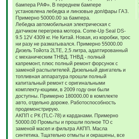
бампера РАФ». В переднем бампере
установлена лебедка и линзовые доп/фары ГАЗ.
Примерно 50000.00 за бампера.
Лебедка автомобильная электрическая с
датчиком перегрева мотора. Come-Up Seal DS-
9.5 12V 4309 кг. Не Китай. Новая, из коробки, трос
ни разу не разматывался. Примерно 55000.00
Дизель Тойота 2LTE, 2,5 литра, адаптированный
с механическим ТНВД. ТНВД - полный
капремонт, плюс полный ремонт форсунок с
заменой распылителей. Дизельный двигатель и
топливная аппаратура прошли полный
капитальный ремонт с оригинальными
комплекту-ющими, в 2009 году они были
доступны. Примерно 180000.00 в комплекте
авто, отдельно дороже. Работоспособность
продемонстрирую.
АКПП с РК (TLC-78) и карданами. Примерно
50000.00 Промыты и прошли полное ТО с
заменой масел и фильтра АКПП. Масла
синтетика. Тщательно отмыты и окрашены, все