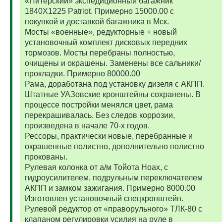
«Питерский» экспедиционный багажник
1840Х1225 Patriot. Примерно 15000.00 с
покупкой и доставкой багажника в Мск.
Мосты «военные», редукторные + новый
установочный комплект дисковых передних
тормозов. Мосты перебраны полностью,
очищены и окрашены. Заменены все сальники/
прокладки. Примерно 80000.00
Рама, доработана под установку дизеля с АКПП.
Штатные УАЗовские кронштейны сохранены. В
процессе постройки менялся цвет, рама
перекрашивалась. Без следов коррозии,
произведена в начале 70-х годов.
Рессоры, практически новые, перебранные и
окрашенные полистно, дополнительно полистно
прокованы.
Рулевая колонка от а/м Тойота Ноах, с
гидроусилителем, подрульным переключателем
АКПП и замком зажигания. Примерно 8000.00
Изготовлен установочный спецкронштейн.
Рулевой редуктор от «праворульного» ТЛК-80 с
клапаном регулировки усилия на руле в