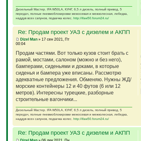
Дизельный Мастер. IFA W50LA, КУНГ, 6,5 л дизель, полный привод, 5
передач, полные пневмоблокировки межосевая и межколесная, лебедка,
наддув всех сапунов, подкачка колес.
http://ifaw50.forum24.ru/
Re: Продам проект УАЗ с дизелем и АКПП
Dizel Man
» 17 сен 2021, Пт
00:04
Продам частями. Вот только кузов стоит брать с
рамой, мостами, салоном (можно и без него),
бамперами, сиденьями и доками, в которые
сиденья и бампера уже вписаны. Рассмотрю
адекватные предложения. Обменяю. Нужны ЖД/
морские контейнеры 12 и 40 футов (6 или 12
метров). Интересны турецкие, разборные
строительные вагончики...
Дизельный Мастер. IFA W50LA, КУНГ, 6,5 л дизель, полный привод, 5
передач, полные пневмоблокировки межосевая и межколесная, лебедка,
наддув всех сапунов, подкачка колес.
http://ifaw50.forum24.ru/
Re: Продам проект УАЗ с дизелем и АКПП
Dizel Man
» 06 дек 2021, Пн