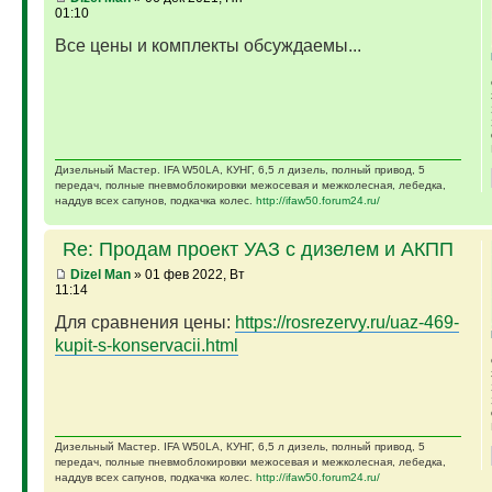
01:10
Все цены и комплекты обсуждаемы...
Дизельный Мастер. IFA W50LA, КУНГ, 6,5 л дизель, полный привод, 5
передач, полные пневмоблокировки межосевая и межколесная, лебедка,
наддув всех сапунов, подкачка колес.
http://ifaw50.forum24.ru/
Re: Продам проект УАЗ с дизелем и АКПП
Dizel Man
» 01 фев 2022, Вт
11:14
Для сравнения цены:
https://rosrezervy.ru/uaz-469-
kupit-s-konservacii.html
Дизельный Мастер. IFA W50LA, КУНГ, 6,5 л дизель, полный привод, 5
передач, полные пневмоблокировки межосевая и межколесная, лебедка,
наддув всех сапунов, подкачка колес.
http://ifaw50.forum24.ru/