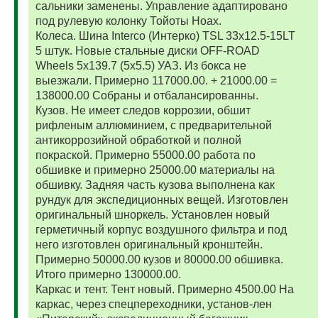
сальники заменены. Управление адаптировано
под рулевую колонку Тойоты Ноах.
Колеса. Шина Interco (Интерко) TSL 33x12.5-15LT
5 штук. Новые стальные диски OFF-ROAD
Wheels 5x139.7 (5x5.5) УАЗ. Из бокса не
выезжали. Примерно 117000.00. + 21000.00 =
138000.00 Собраны и отбалансированны.
Кузов. Не имеет следов коррозии, обшит
рифленым аллюминием, с предварительной
антикоррозийной обработкой и полной
покраской. Примерно 55000.00 работа по
обшивке и примерно 25000.00 материалы на
обшивку. Задняя часть кузова выполнена как
рундук для экспедиционных вещей. Изготовлен
оригинальный шноркель. Установлен новый
герметичный корпус воздушного фильтра и под
него изготовлен оригинальный кронштейн.
Примерно 50000.00 кузов и 80000.00 обшивка.
Итого примерно 130000.00.
Каркас и тент. Тент новый. Примерно 4500.00 На
каркас, через спецпереходники, установ-лен