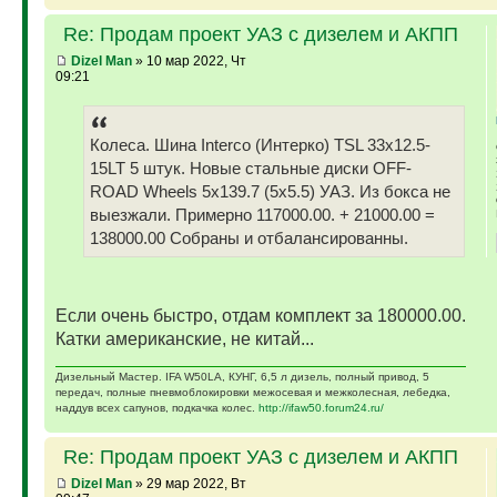
Re: Продам проект УАЗ с дизелем и АКПП
Dizel Man
» 10 мар 2022, Чт
09:21
Колеса. Шина Interco (Интерко) TSL 33x12.5-
15LT 5 штук. Новые стальные диски OFF-
ROAD Wheels 5x139.7 (5x5.5) УАЗ. Из бокса не
выезжали. Примерно 117000.00. + 21000.00 =
138000.00 Собраны и отбалансированны.
Если очень быстро, отдам комплект за 180000.00.
Катки американские, не китай...
Дизельный Мастер. IFA W50LA, КУНГ, 6,5 л дизель, полный привод, 5
передач, полные пневмоблокировки межосевая и межколесная, лебедка,
наддув всех сапунов, подкачка колес.
http://ifaw50.forum24.ru/
Re: Продам проект УАЗ с дизелем и АКПП
Dizel Man
» 29 мар 2022, Вт