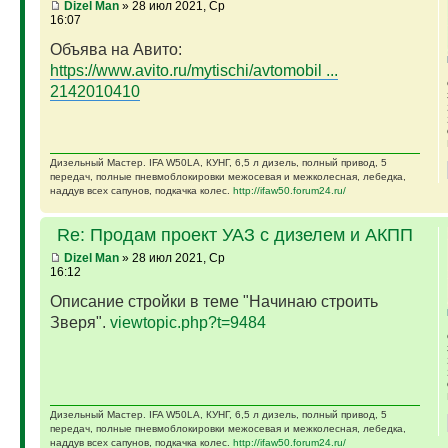
Dizel Man
» 28 июл 2021, Ср
16:07
Объява на Авито:
https://www.avito.ru/mytischi/avtomobil ...
2142010410
Дизельный Мастер. IFA W50LA, КУНГ, 6,5 л дизель, полный привод, 5
передач, полные пневмоблокировки межосевая и межколесная, лебедка,
наддув всех сапунов, подкачка колес.
http://ifaw50.forum24.ru/
Re: Продам проект УАЗ с дизелем и АКПП
Dizel Man
» 28 июл 2021, Ср
16:12
Описание стройки в теме "Начинаю строить
Зверя".
viewtopic.php?t=9484
Дизельный Мастер. IFA W50LA, КУНГ, 6,5 л дизель, полный привод, 5
передач, полные пневмоблокировки межосевая и межколесная, лебедка,
наддув всех сапунов, подкачка колес.
http://ifaw50.forum24.ru/