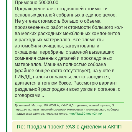
Примерно 50000.00
Продаю дешевле сегодняшней стоимости
основных деталей собранных в единое целое.
Не учтена стоимость большого объема
произведенных работ и стоимости большого кол-
ва мелких расходных межблочных компонентов
и расходных материалов. Все элементы
автомобиля очищены, загрунтованы и
окрашены, перебраны с заменой вызвавших
сомнения сменных деталей и прокладочных
материалов. Машина полностью собрана
(крайнее общее фото отсутствует), на учете в
ГИБДД, налоги оплачены, легко заводится,
двигается в теплом боксе. Рассмотрю вариант
раздельной распродажи всех узлов и органов, с
оговорками...
Дизельный Мастер. IFA W50LA, КУНГ, 6,5 л дизель, полный привод, 5
передач, полные пневмоблокировки межосевая и межколесная, лебедка,
наддув всех сапунов, подкачка колес.
http://ifaw50.forum24.ru/
Re: Продам проект УАЗ с дизелем и АКПП