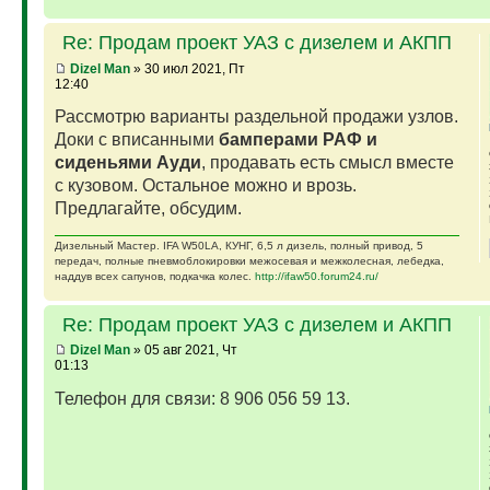
Re: Продам проект УАЗ с дизелем и АКПП
Dizel Man
» 30 июл 2021, Пт
12:40
Рассмотрю варианты раздельной продажи узлов.
Доки с вписанными
бамперами РАФ и
сиденьями Ауди
, продавать есть смысл вместе
с кузовом. Остальное можно и врозь.
Предлагайте, обсудим.
Дизельный Мастер. IFA W50LA, КУНГ, 6,5 л дизель, полный привод, 5
передач, полные пневмоблокировки межосевая и межколесная, лебедка,
наддув всех сапунов, подкачка колес.
http://ifaw50.forum24.ru/
Re: Продам проект УАЗ с дизелем и АКПП
Dizel Man
» 05 авг 2021, Чт
01:13
Телефон для связи: 8 906 056 59 13.