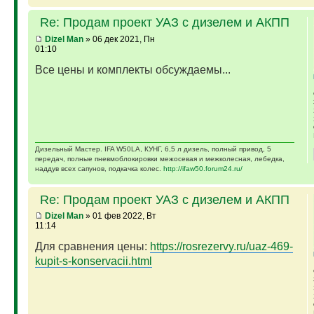
Re: Продам проект УАЗ с дизелем и АКПП
Dizel Man
» 06 дек 2021, Пн
01:10
Все цены и комплекты обсуждаемы...
Дизельный Мастер. IFA W50LA, КУНГ, 6,5 л дизель, полный привод, 5
передач, полные пневмоблокировки межосевая и межколесная, лебедка,
наддув всех сапунов, подкачка колес.
http://ifaw50.forum24.ru/
Re: Продам проект УАЗ с дизелем и АКПП
Dizel Man
» 01 фев 2022, Вт
11:14
Для сравнения цены:
https://rosrezervy.ru/uaz-469-
kupit-s-konservacii.html