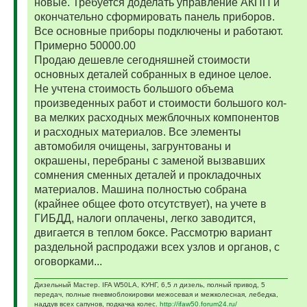
новые. Требуется доделать управление АКПП и
окончательно сформировать панель приборов.
Все основные приборы подключены и работают.
Примерно 50000.00
Продаю дешевле сегодняшней стоимости
основных деталей собранных в единое целое.
Не учтена стоимость большого объема
произведенных работ и стоимости большого кол-
ва мелких расходных межблочных компонентов
и расходных материалов. Все элементы
автомобиля очищены, загрунтованы и
окрашены, перебраны с заменой вызвавших
сомнения сменных деталей и прокладочных
материалов. Машина полностью собрана
(крайнее общее фото отсутствует), на учете в
ГИБДД, налоги оплачены, легко заводится,
двигается в теплом боксе. Рассмотрю вариант
раздельной распродажи всех узлов и органов, с
оговорками...
Дизельный Мастер. IFA W50LA, КУНГ, 6,5 л дизель, полный привод, 5
передач, полные пневмоблокировки межосевая и межколесная, лебедка,
наддув всех сапунов, подкачка колес.
http://ifaw50.forum24.ru/