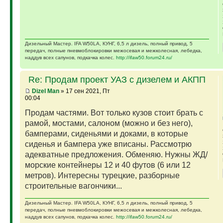
Дизельный Мастер. IFA W50LA, КУНГ, 6,5 л дизель, полный привод, 5
передач, полные пневмоблокировки межосевая и межколесная, лебедка,
наддув всех сапунов, подкачка колес.
http://ifaw50.forum24.ru/
Re: Продам проект УАЗ с дизелем и АКПП
Dizel Man
» 17 сен 2021, Пт
00:04
Продам частями. Вот только кузов стоит брать с
рамой, мостами, салоном (можно и без него),
бамперами, сиденьями и доками, в которые
сиденья и бампера уже вписаны. Рассмотрю
адекватные предложения. Обменяю. Нужны ЖД/
морские контейнеры 12 и 40 футов (6 или 12
метров). Интересны турецкие, разборные
строительные вагончики...
Дизельный Мастер. IFA W50LA, КУНГ, 6,5 л дизель, полный привод, 5
передач, полные пневмоблокировки межосевая и межколесная, лебедка,
наддув всех сапунов, подкачка колес.
http://ifaw50.forum24.ru/