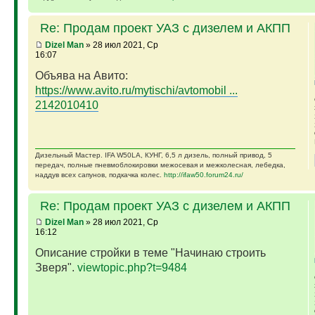
Re: Продам проект УАЗ с дизелем и АКПП
Dizel Man
» 28 июл 2021, Ср
16:07
Объява на Авито:
https://www.avito.ru/mytischi/avtomobil ...
2142010410
Дизельный Мастер. IFA W50LA, КУНГ, 6,5 л дизель, полный привод, 5
передач, полные пневмоблокировки межосевая и межколесная, лебедка,
наддув всех сапунов, подкачка колес.
http://ifaw50.forum24.ru/
Re: Продам проект УАЗ с дизелем и АКПП
Dizel Man
» 28 июл 2021, Ср
16:12
Описание стройки в теме "Начинаю строить
Зверя".
viewtopic.php?t=9484