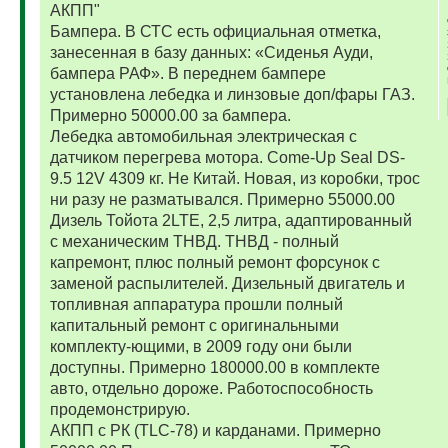
АКПП"
Бампера. В СТС есть официальная отметка,
занесенная в базу данных: «Сиденья Ауди,
бампера РАФ». В переднем бампере
установлена лебедка и линзовые доп/фары ГАЗ.
Примерно 50000.00 за бампера.
Лебедка автомобильная электрическая с
датчиком перегрева мотора. Come-Up Seal DS-
9.5 12V 4309 кг. Не Китай. Новая, из коробки, трос
ни разу не разматывался. Примерно 55000.00
Дизель Тойота 2LTE, 2,5 литра, адаптированный
с механическим ТНВД. ТНВД - полный
капремонт, плюс полный ремонт форсунок с
заменой распылителей. Дизельный двигатель и
топливная аппаратура прошли полный
капитальный ремонт с оригинальными
комплекту-ющими, в 2009 году они были
доступны. Примерно 180000.00 в комплекте
авто, отдельно дороже. Работоспособность
продемонстрирую.
АКПП с РК (TLC-78) и карданами. Примерно