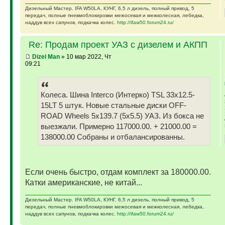
Дизельный Мастер. IFA W50LA, КУНГ, 6,5 л дизель, полный привод, 5
передач, полные пневмоблокировки межосевая и межколесная, лебедка,
наддув всех сапунов, подкачка колес.
http://ifaw50.forum24.ru/
Re: Продам проект УАЗ с дизелем и АКПП
Dizel Man
» 10 мар 2022, Чт
09:21
Колеса. Шина Interco (Интерко) TSL 33x12.5-
15LT 5 штук. Новые стальные диски OFF-
ROAD Wheels 5x139.7 (5x5.5) УАЗ. Из бокса не
выезжали. Примерно 117000.00. + 21000.00 =
138000.00 Собраны и отбалансированны.
Если очень быстро, отдам комплект за 180000.00.
Катки американские, не китай...
Дизельный Мастер. IFA W50LA, КУНГ, 6,5 л дизель, полный привод, 5
передач, полные пневмоблокировки межосевая и межколесная, лебедка,
наддув всех сапунов, подкачка колес.
http://ifaw50.forum24.ru/