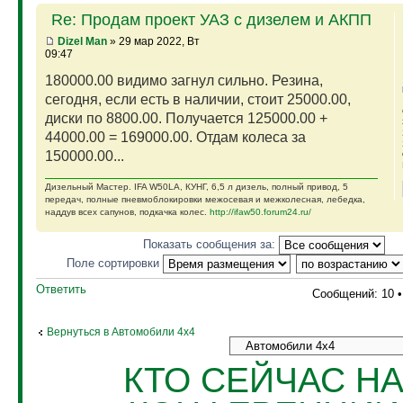
Re: Продам проект УАЗ с дизелем и АКПП
Dizel Man
» 29 мар 2022, Вт
09:47
180000.00 видимо загнул сильно. Резина,
сегодня, если есть в наличии, стоит 25000.00,
диски по 8800.00. Получается 125000.00 +
44000.00 = 169000.00. Отдам колеса за
150000.00...
Дизельный Мастер. IFA W50LA, КУНГ, 6,5 л дизель, полный привод, 5
передач, полные пневмоблокировки межосевая и межколесная, лебедка,
наддув всех сапунов, подкачка колес.
http://ifaw50.forum24.ru/
Показать сообщения за:
Поле сортировки
Ответить
Сообщений: 10 
Вернуться в Автомобили 4х4
КТО СЕЙЧАС Н