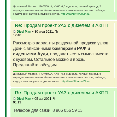
Дизельный Мастер. IFA W50LA, КУНГ, 6,5 л дизель, полный привод, 5
передач, полные пневмоблокировки межосевая и межколесная, лебедка,
наддув всех сапунов, подкачка колес.
http://ifaw50.forum24.ru/
Re: Продам проект УАЗ с дизелем и АКПП
Dizel Man
» 30 июл 2021, Пт
12:40
Рассмотрю варианты раздельной продажи узлов.
Доки с вписанными
бамперами РАФ и
сиденьями Ауди
, продавать есть смысл вместе
с кузовом. Остальное можно и врозь.
Предлагайте, обсудим.
Дизельный Мастер. IFA W50LA, КУНГ, 6,5 л дизель, полный привод, 5
передач, полные пневмоблокировки межосевая и межколесная, лебедка,
наддув всех сапунов, подкачка колес.
http://ifaw50.forum24.ru/
Re: Продам проект УАЗ с дизелем и АКПП
Dizel Man
» 05 авг 2021, Чт
01:13
Телефон для связи: 8 906 056 59 13.