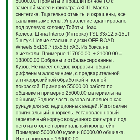
50000.00 Промыты и прошли полное ТО с
заменой масел и фильтра АКПП. Масла
синтетика. Тщательно отмыты и окрашены, все
сальники заменены. Управление адаптировано
под рулевую колонку Тойоты Ноах.
Колеса. Шина Interco (Интерко) TSL 33x12.5-15LT
5 штук. Новые стальные диски OFF-ROAD
Wheels 5x139.7 (5x5.5) УАЗ. Из бокса не
выезжали. Примерно 117000.00. + 21000.00 =
138000.00 Собраны и отбалансированны.
Кузов. Не имеет следов коррозии, обшит
рифленым аллюминием, с предварительной
антикоррозийной обработкой и полной
покраской. Примерно 55000.00 работа по
обшивке и примерно 25000.00 материалы на
обшивку. Задняя часть кузова выполнена как
рундук для экспедиционных вещей. Изготовлен
оригинальный шноркель. Установлен новый
герметичный корпус воздушного фильтра и под
него изготовлен оригинальный кронштейн.
Примерно 50000.00 кузов и 80000.00 обшивка.
Итого примерно 130000.00.