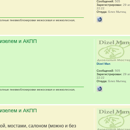
Сообщений:
505
Зарегистрирован:
29 ап
22:22
Откуда:
Близ Мытищ
 полные пневмоблокировки межосевая и межколесная,
дизелем и АКПП
Dizel Man
Сообщений:
505
Зарегистрирован:
29 ап
22:22
Откуда:
Близ Мытищ
 полные пневмоблокировки межосевая и межколесная,
дизелем и АКПП
мой, мостами, салоном (можно и без