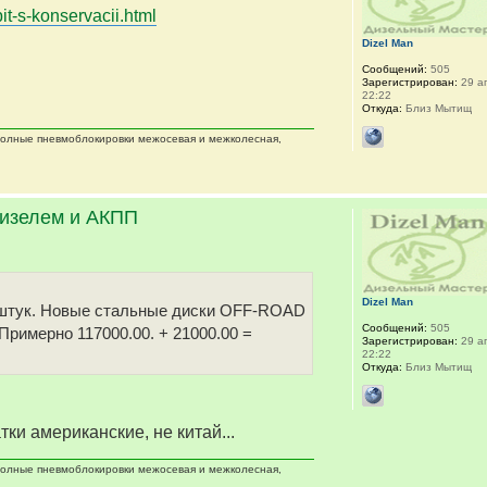
it-s-konservacii.html
Dizel Man
Сообщений:
505
Зарегистрирован:
29 ап
22:22
Откуда:
Близ Мытищ
 полные пневмоблокировки межосевая и межколесная,
дизелем и АКПП
Dizel Man
 5 штук. Новые стальные диски OFF-ROAD
Сообщений:
505
 Примерно 117000.00. + 21000.00 =
Зарегистрирован:
29 ап
22:22
Откуда:
Близ Мытищ
тки американские, не китай...
 полные пневмоблокировки межосевая и межколесная,