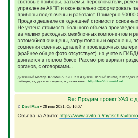
световые приборы, разъемы, переключатели, реле и
управление АКПП и окончательно сформировать па
приборы подключены и работают. Примерно 50000.
Продаю дешевле сегодняшней стоимости основных 
Не учтена стоимость большого объема произведенн
ва мелких расходных межблочных компонентов и р
автомобиля очищены, загрунтованы и окрашены, п
сомнения сменных деталей и прокладочных матери
(крайнее общее фото отсутствует), на учете в ГИБД
двигается в теплом боксе. Рассмотрю вариант разд
органов, с оговорками...
Дизельный Мастер. IFA W50LA, КУНГ, 6,5 л дизель, полный привод, 5 передач,
лебедка, наддув всех сапунов, подкачка колес.
http://ifaw50.forum24.ru/
Re: Продам проект УАЗ с 
Dizel Man
» 28 июл 2021, Ср 16:07
Объява на Авито:
https://www.avito.ru/mytischi/avtomo