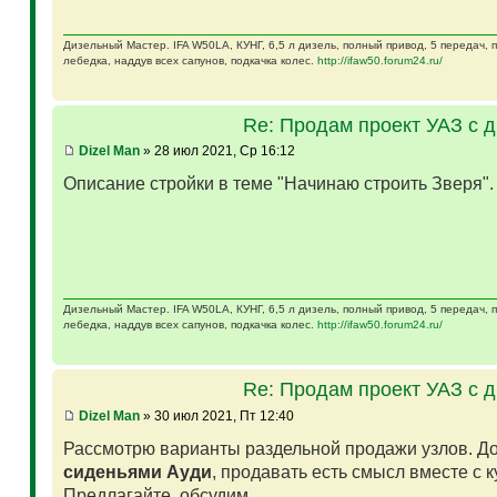
Дизельный Мастер. IFA W50LA, КУНГ, 6,5 л дизель, полный привод, 5 передач,
лебедка, наддув всех сапунов, подкачка колес.
http://ifaw50.forum24.ru/
Re: Продам проект УАЗ с 
Dizel Man
» 28 июл 2021, Ср 16:12
Описание стройки в теме "Начинаю строить Зверя"
Дизельный Мастер. IFA W50LA, КУНГ, 6,5 л дизель, полный привод, 5 передач,
лебедка, наддув всех сапунов, подкачка колес.
http://ifaw50.forum24.ru/
Re: Продам проект УАЗ с 
Dizel Man
» 30 июл 2021, Пт 12:40
Рассмотрю варианты раздельной продажи узлов. Д
сиденьями Ауди
, продавать есть смысл вместе с 
Предлагайте, обсудим.