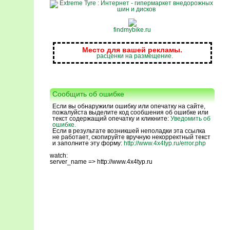
findmybike.ru
Место для вашей рекламы.
расценки на размещение.
Сообщить об ошибке
Если вы обнаружили ошибку или опечатку на сайте,
пожалуйста выделите код сообшения об ошибке или
текст содержащий опечатку и кликните:
Уведомить об
ошибке.
Если в результате возникшей неполадки эта ссылка
не работает, скопируйте вручную некорректный текст
и заполните эту форму:
http://www.4x4typ.ru/error.php
watch:
server_name => http://www.4x4typ.ru