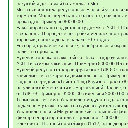
покупкой и доставкой багажника в Мск.
Мосты «военные», редукторные + новый установоч
тормозов. Мосты перебраны полностью, очищены и
прокладки. Примерно 80000.00
Рама, доработана под установку дизеля с АКПП. 
сохранены. В процессе постройки менялся цвет, ра
коррозии, произведена в начале 70-х годов.
Рессоры, практически новые, перебранные и окраш
полистно прокованы.
Рулевая колонка от а/м Тойота Ноах, с гидроусил
АКПП и замком зажигания. Примерно 8000.00 Изго
Рулевой редуктор от «праворульного» ТЛК-80 с кла
зависимости от скорости движения авто. Примерно
Сиденья передние «Тойота Лэнд Круизер Прадо 78
регулировкой жесткости и амортизацией. Задние, о
от ТЛК-78. Примерно 35000.00 сиденья и 20000.00
Тормозная система. Установлен модулятор давлени
педальным узлом, взамен вакуумного усилителя то
Установлен новый Мицубишевский топливный фильт
фильтр-сепаратор топлива. Примерно 15000.00
Электрика. Штатный новый жгут 31512, плюс допраз