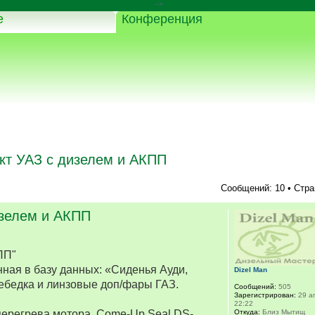
-->
е
Конференция
кт УАЗ с дизелем и АКПП
Сообщений: 10 • Стр
изелем и АКПП
ПП"
ная в базу данных: «Сиденья Ауди,
Dizel Man
ебедка и линзовые доп/фары ГАЗ.
Сообщений:
505
Зарегистрирован:
29 ап
22:22
Откуда:
Близ Мытищ
перегрева мотора. Come-Up Seal DS-