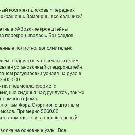
ный комплект дисковых передних
 окрашены. Заменены все сальники/
Штатные УАЗовские кронштейны
ма перекрашивалась. Без следов
енные полистно, дополнительно
ителем, подрульным переключателем
товлен установочный спецкронштейн.
паном регулировки усилия на руле в
 35000.00
» на пневмоплатформе, с
ткидные сиденья над рундуком, так же
 пневмоплатфома.
я от а/м Форд Скорпион с штатным
рмозов. Примерно 5000.00
р в комплекте и, дополнительный
водка на основные узлы. Все