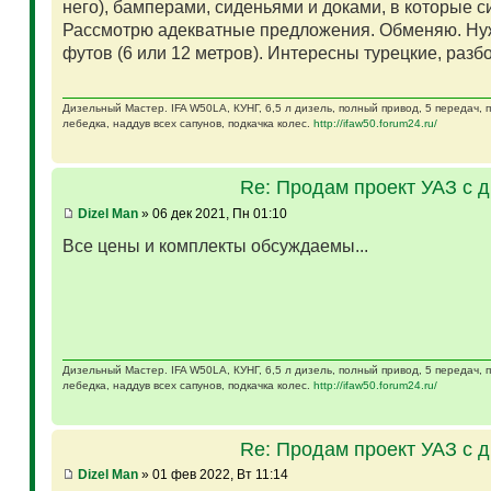
него), бамперами, сиденьями и доками, в которые 
Рассмотрю адекватные предложения. Обменяю. Ну
футов (6 или 12 метров). Интересны турецкие, разб
Дизельный Мастер. IFA W50LA, КУНГ, 6,5 л дизель, полный привод, 5 передач,
лебедка, наддув всех сапунов, подкачка колес.
http://ifaw50.forum24.ru/
Re: Продам проект УАЗ с 
Dizel Man
» 06 дек 2021, Пн 01:10
Все цены и комплекты обсуждаемы...
Дизельный Мастер. IFA W50LA, КУНГ, 6,5 л дизель, полный привод, 5 передач,
лебедка, наддув всех сапунов, подкачка колес.
http://ifaw50.forum24.ru/
Re: Продам проект УАЗ с 
Dizel Man
» 01 фев 2022, Вт 11:14