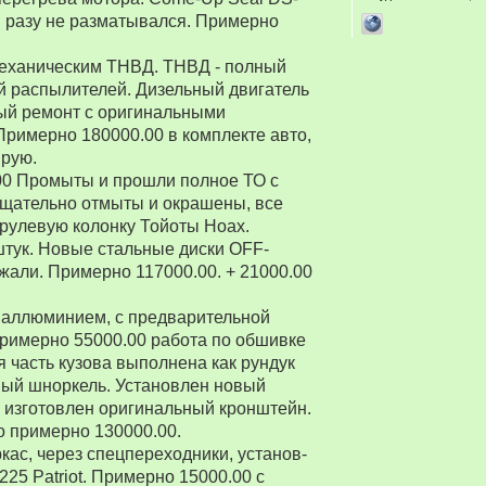
 ни разу не разматывался. Примерно
 механическим ТНВД. ТНВД - полный
й распылителей. Дизельный двигатель
ый ремонт с оригинальными
Примерно 180000.00 в комплекте авто,
ирую.
00 Промыты и прошли полное ТО с
Тщательно отмыты и окрашены, все
рулевую колонку Тойоты Ноах.
 штук. Новые стальные диски OFF-
зжали. Примерно 117000.00. + 21000.00
 аллюминием, с предварительной
Примерно 55000.00 работа по обшивке
 часть кузова выполнена как рундук
ный шноркель. Установлен новый
о изготовлен оригинальный кронштейн.
о примерно 130000.00.
ркас, через спецпереходники, установ-
5 Patriot. Примерно 15000.00 с