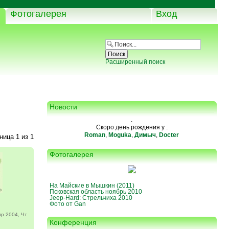
Фотогалерея
Вход
Расширенный поиск
Новости
.
Скоро день рождения у :
Roman
,
Moguka
,
Димыч
,
Docter
аница
1
из
1
Фотогалерея
На Майские в Мышкин (2011)
Псковская область ноябрь 2010
Jeep-Hard: Стрельчиха 2010
Фото от Gan
р 2004, Чт
Конференция