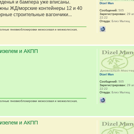
сиденья и бампера уже вписаны.
Dizel Man
жны ЖД/морские контейнеры 12 и 40
Сообщений:
505
орные строительные вагончики...
Зарегистрирован:
29 ап
22:22
Откуда:
Близ Мытищ
 полные пневмоблокировки межосевая и межколесная,
дизелем и АКПП
Dizel Man
Сообщений:
505
Зарегистрирован:
29 ап
22:22
Откуда:
Близ Мытищ
 полные пневмоблокировки межосевая и межколесная,
дизелем и АКПП