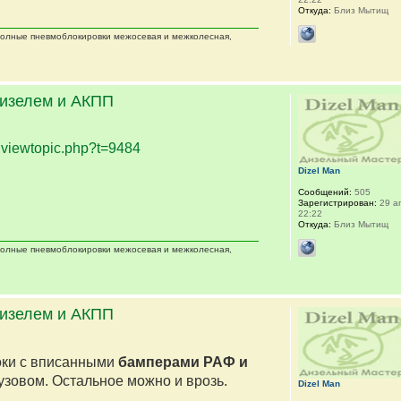
Откуда:
Близ Мытищ
 полные пневмоблокировки межосевая и межколесная,
дизелем и АКПП
.
viewtopic.php?t=9484
Dizel Man
Сообщений:
505
Зарегистрирован:
29 ап
22:22
Откуда:
Близ Мытищ
 полные пневмоблокировки межосевая и межколесная,
дизелем и АКПП
оки с вписанными
бамперами РАФ и
кузовом. Остальное можно и врозь.
Dizel Man