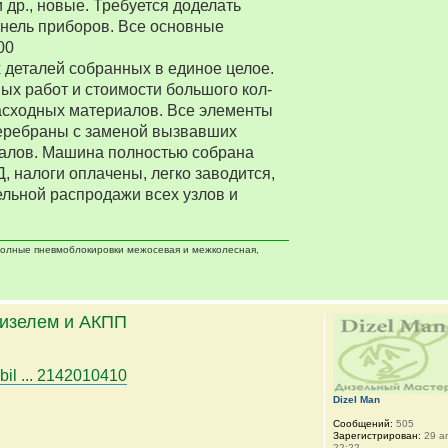
 др., новые. Требуется доделать
нель приборов. Все основные
00
деталей собранных в единое целое.
ых работ и стоимости большого кол-
асходных материалов. Все элементы
еребраны с заменой вызвавших
алов. Машина полностью собрана
Д, налоги оплачены, легко заводится,
ельной распродажи всех узлов и
 полные пневмоблокировки межосевая и межколесная,
дизелем и АКПП
bil ... 2142010410
Dizel Man
Сообщений:
505
Зарегистрирован:
29 ап
22:22