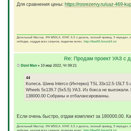
Для сравнения цены:
https://rosrezervy.ru/uaz-469-kup
Дизельный Мастер. IFA W50LA, КУНГ, 6,5 л дизель, полный привод, 5 передач,
лебедка, наддув всех сапунов, подкачка колес.
http://ifaw50.forum24.ru/
Re: Продам проект УАЗ с 
Dizel Man
» 10 мар 2022, Чт 09:21
Колеса. Шина Interco (Интерко) TSL 33x12.5-15LT
Wheels 5x139.7 (5x5.5) УАЗ. Из бокса не выезжали.
138000.00 Собраны и отбалансированны.
Если очень быстро, отдам комплект за 180000.00. Ка
Дизельный Мастер. IFA W50LA, КУНГ, 6,5 л дизель, полный привод, 5 передач,
лебедка, наддув всех сапунов, подкачка колес.
http://ifaw50.forum24.ru/