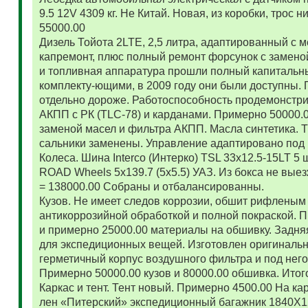
9.5 12V 4309 кг. Не Китай. Новая, из коробки, трос
55000.00
Дизель Тойота 2LTE, 2,5 литра, адаптированный с
капремонт, плюс полный ремонт форсунок с замено
и топливная аппаратура прошли полный капитальн
комплекту-ющими, в 2009 году они были доступны. 
отдельно дороже. Работоспособность продемонстр
АКПП с РК (TLC-78) и карданами. Примерно 50000.
заменой масел и фильтра АКПП. Масла синтетика. 
сальники заменены. Управление адаптировано под 
Колеса. Шина Interco (Интерко) TSL 33x12.5-15LT 5
ROAD Wheels 5x139.7 (5x5.5) УАЗ. Из бокса не вые
= 138000.00 Собраны и отбалансированны.
Кузов. Не имеет следов коррозии, обшит рифленым
антикоррозийной обработкой и полной покраской. 
и примерно 25000.00 материалы на обшивку. Задняя
для экспедиционных вещей. Изготовлен оригиналь
герметичный корпус воздушного фильтра и под нег
Примерно 50000.00 кузов и 80000.00 обшивка. Итог
Каркас и тент. Тент новый. Примерно 4500.00 На ка
лен «Питерский» экспедиционный багажник 1840Х122