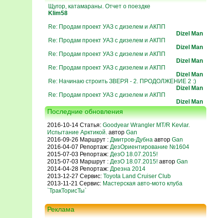
Щугор, катамараны. Отчет о поездке
Klim58
Re: Продам проект УАЗ с дизелем и АКПП
Dizel Man
Re: Продам проект УАЗ с дизелем и АКПП
Dizel Man
Re: Продам проект УАЗ с дизелем и АКПП
Dizel Man
Re: Продам проект УАЗ с дизелем и АКПП
Dizel Man
Re: Начинаю строить ЗВЕРЯ - 2. ПРОДОЛЖЕНИЕ 2 :)
Dizel Man
Re: Продам проект УАЗ с дизелем и АКПП
Dizel Man
Последние обновления
2016-10-14 Статья:
Goodyear Wrangler MT/R Kevlar.
Испытание Арктикой.
автор
Gan
2016-09-26 Маршрут :
Дмитров-Дубна
автор
Gan
2016-04-07 Репортаж:
ДезОриентирование №1604
2015-07-03 Репортаж:
ДезО 18.07.2015!
2015-07-03 Маршрут :
ДезО 18.07.2015!
автор
Gan
2014-04-28 Репортаж:
Дрезна 2014
2013-12-27 Сервис:
Toyota Land Cruiser Club
2013-11-21 Сервис:
Мастерская авто-мото клуба
`ТракТорисТы`
Реклама