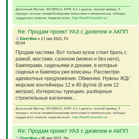
Дизельный Мастер. IFA W50LA, КУНГ, 6,5 л дизель, полный привод, 5
передач, полные пневмоблокировки межосевая и межколесная, лебедка,
наддув всех сапунов, подкачка колес.
http://ifaw50.forum24.ru/
Re: Продам проект УАЗ с дизелем и АКПП
Dizel Man
» 17 сен 2021, Пт
00:04
Продам частями. Вот только кузов стоит брать с
рамой, мостами, салоном (можно и без него),
бамперами, сиденьями и доками, в которые
сиденья и бампера уже вписаны. Рассмотрю
адекватные предложения. Обменяю. Нужны ЖД/
морские контейнеры 12 и 40 футов (6 или 12
метров). Интересны турецкие, разборные
строительные вагончики...
Дизельный Мастер. IFA W50LA, КУНГ, 6,5 л дизель, полный привод, 5
передач, полные пневмоблокировки межосевая и межколесная, лебедка,
наддув всех сапунов, подкачка колес.
http://ifaw50.forum24.ru/
Re: Продам проект УАЗ с дизелем и АКПП
Dizel Man
» 06 дек 2021, Пн