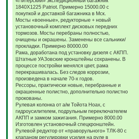
«Питерский» экспедиционный багажник
1840Х1225 Patriot. Примерно 15000.00 с
покупкой и доставкой багажника в Мск.
Мосты «военные», редукторные + новый
установочный комплект дисковых передних
тормозов. Мосты перебраны полностью,
очищены и окрашены. Заменены все сальники/
прокладки. Примерно 80000.00
Рама, доработана под установку дизеля с АКПП.
Штатные УАЗовские кронштейны сохранены. В
процессе постройки менялся цвет, рама
перекрашивалась. Без следов коррозии,
произведена в начале 70-х годов.
Рессоры, практически новые, перебранные и
окрашенные полистно, дополнительно полистно
прокованы.
Рулевая колонка от а/м Тойота Ноах, с
гидроусилителем, подрульным переключателем
АКПП и замком зажигания. Примерно 8000.00
Изготовлен установочный спецкронштейн.
Рулевой редуктор от «праворульного» ТЛК-80 с
клапаном регулировки усилия на руле в