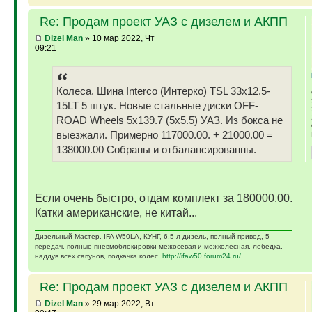
Re: Продам проект УАЗ с дизелем и АКПП
Dizel Man
» 10 мар 2022, Чт
09:21
Колеса. Шина Interco (Интерко) TSL 33x12.5-
15LT 5 штук. Новые стальные диски OFF-
ROAD Wheels 5x139.7 (5x5.5) УАЗ. Из бокса не
выезжали. Примерно 117000.00. + 21000.00 =
138000.00 Собраны и отбалансированны.
Если очень быстро, отдам комплект за 180000.00.
Катки американские, не китай...
Дизельный Мастер. IFA W50LA, КУНГ, 6,5 л дизель, полный привод, 5
передач, полные пневмоблокировки межосевая и межколесная, лебедка,
наддув всех сапунов, подкачка колес.
http://ifaw50.forum24.ru/
Re: Продам проект УАЗ с дизелем и АКПП
Dizel Man
» 29 мар 2022, Вт