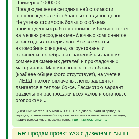
Примерно 50000.00
Продаю дешевле сегодняшней стоимости
основных деталей собранных в единое целое.
Не учтена стоимость большого объема
произведенных работ и стоимости большого кол-
ва мелких расходных межблочных компонентов
и расходных материалов. Все элементы
автомобиля очищены, загрунтованы и
окрашены, перебраны с заменой вызвавших
сомнения сменных деталей и прокладочных
материалов. Машина полностью собрана
(крайнее общее фото отсутствует), на учете в
ГИБДД, налоги оплачены, легко заводится,
двигается в теплом боксе. Рассмотрю вариант
раздельной распродажи всех узлов и органов, с
оговорками...
Дизельный Мастер. IFA W50LA, КУНГ, 6,5 л дизель, полный привод, 5
передач, полные пневмоблокировки межосевая и межколесная, лебедка,
наддув всех сапунов, подкачка колес.
http://ifaw50.forum24.ru/
Re: Продам проект УАЗ с дизелем и АКПП