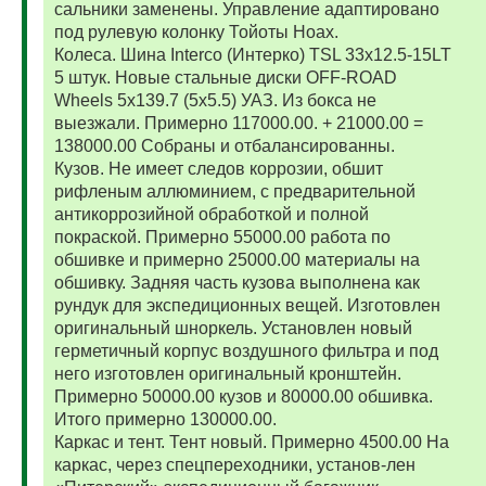
сальники заменены. Управление адаптировано
под рулевую колонку Тойоты Ноах.
Колеса. Шина Interco (Интерко) TSL 33x12.5-15LT
5 штук. Новые стальные диски OFF-ROAD
Wheels 5x139.7 (5x5.5) УАЗ. Из бокса не
выезжали. Примерно 117000.00. + 21000.00 =
138000.00 Собраны и отбалансированны.
Кузов. Не имеет следов коррозии, обшит
рифленым аллюминием, с предварительной
антикоррозийной обработкой и полной
покраской. Примерно 55000.00 работа по
обшивке и примерно 25000.00 материалы на
обшивку. Задняя часть кузова выполнена как
рундук для экспедиционных вещей. Изготовлен
оригинальный шноркель. Установлен новый
герметичный корпус воздушного фильтра и под
него изготовлен оригинальный кронштейн.
Примерно 50000.00 кузов и 80000.00 обшивка.
Итого примерно 130000.00.
Каркас и тент. Тент новый. Примерно 4500.00 На
каркас, через спецпереходники, установ-лен