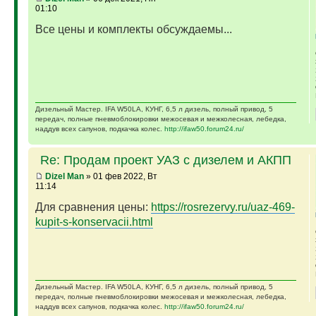
01:10
Все цены и комплекты обсуждаемы...
Дизельный Мастер. IFA W50LA, КУНГ, 6,5 л дизель, полный привод, 5
передач, полные пневмоблокировки межосевая и межколесная, лебедка,
наддув всех сапунов, подкачка колес.
http://ifaw50.forum24.ru/
Re: Продам проект УАЗ с дизелем и АКПП
Dizel Man
» 01 фев 2022, Вт
11:14
Для сравнения цены:
https://rosrezervy.ru/uaz-469-
kupit-s-konservacii.html
Дизельный Мастер. IFA W50LA, КУНГ, 6,5 л дизель, полный привод, 5
передач, полные пневмоблокировки межосевая и межколесная, лебедка,
наддув всех сапунов, подкачка колес.
http://ifaw50.forum24.ru/