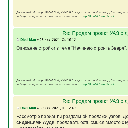
Дизельный Мастер. IFA W50LA, КУНГ, 6,5 л дизель, полный привод, 5 передач,
лебедка, наддув всех сапунов, подкачка колес.
http://ifaw50.forum24.ru/
Re: Продам проект УАЗ с 
Dizel Man
» 28 июл 2021, Ср 16:12
Описание стройки в теме "Начинаю строить Зверя"
Дизельный Мастер. IFA W50LA, КУНГ, 6,5 л дизель, полный привод, 5 передач,
лебедка, наддув всех сапунов, подкачка колес.
http://ifaw50.forum24.ru/
Re: Продам проект УАЗ с 
Dizel Man
» 30 июл 2021, Пт 12:40
Рассмотрю варианты раздельной продажи узлов. Д
сиденьями Ауди
, продавать есть смысл вместе с 