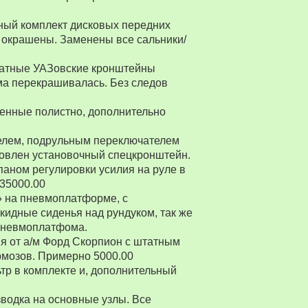
ный комплект дисковых передних
 окрашены. Заменены все сальники/
Штатные УАЗовские кронштейны
ма перекрашивалась. Без следов
енные полистно, дополнительно
ителем, подрульным переключателем
товлен установочный спецкронштейн.
паном регулировки усилия на руле в
 35000.00
» на пневмоплатформе, с
ткидные сиденья над рундуком, так же
 пневмоплатфома.
я от а/м Форд Скорпион с штатным
рмозов. Примерно 5000.00
р в комплекте и, дополнительный
водка на основные узлы. Все