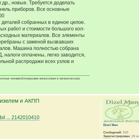
 др., новые. Требуется доделать
нель приборов. Все основные
00
деталей собранных в единое целое.
ых работ и стоимости большого кол-
асходных материалов. Все элементы
еребраны с заменой вызвавших
алов. Машина полностью собрана
Д, налоги оплачены, легко заводится,
ельной распродажи всех узлов и
 полные пневмоблокировки межосевая и межколесная,
дизелем и АКПП
bil ... 2142010410
Dizel Man
Сообщений:
505
Зарегистрирован:
29 ап