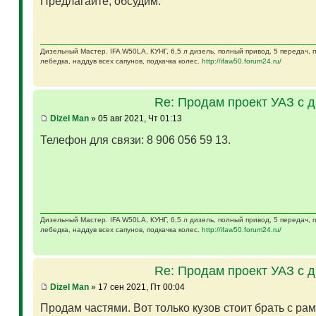
Предлагайте, обсудим.
Дизельный Мастер. IFA W50LA, КУНГ, 6,5 л дизель, полный привод, 5 передач,
лебедка, наддув всех сапунов, подкачка колес.
http://ifaw50.forum24.ru/
Re: Продам проект УАЗ с 
Dizel Man
» 05 авг 2021, Чт 01:13
Телефон для связи: 8 906 056 59 13.
Дизельный Мастер. IFA W50LA, КУНГ, 6,5 л дизель, полный привод, 5 передач,
лебедка, наддув всех сапунов, подкачка колес.
http://ifaw50.forum24.ru/
Re: Продам проект УАЗ с 
Dizel Man
» 17 сен 2021, Пт 00:04
Продам частями. Вот только кузов стоит брать с ра