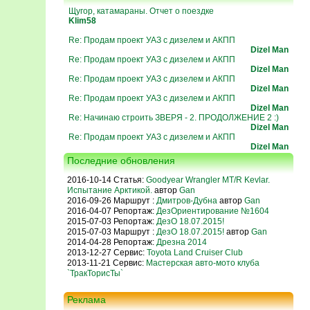
Щугор, катамараны. Отчет о поездке
Klim58
Re: Продам проект УАЗ с дизелем и АКПП
Dizel Man
Re: Продам проект УАЗ с дизелем и АКПП
Dizel Man
Re: Продам проект УАЗ с дизелем и АКПП
Dizel Man
Re: Продам проект УАЗ с дизелем и АКПП
Dizel Man
Re: Начинаю строить ЗВЕРЯ - 2. ПРОДОЛЖЕНИЕ 2 :)
Dizel Man
Re: Продам проект УАЗ с дизелем и АКПП
Dizel Man
Последние обновления
2016-10-14 Статья:
Goodyear Wrangler MT/R Kevlar.
Испытание Арктикой.
автор
Gan
2016-09-26 Маршрут :
Дмитров-Дубна
автор
Gan
2016-04-07 Репортаж:
ДезОриентирование №1604
2015-07-03 Репортаж:
ДезО 18.07.2015!
2015-07-03 Маршрут :
ДезО 18.07.2015!
автор
Gan
2014-04-28 Репортаж:
Дрезна 2014
2013-12-27 Сервис:
Toyota Land Cruiser Club
2013-11-21 Сервис:
Мастерская авто-мото клуба
`ТракТорисТы`
Реклама