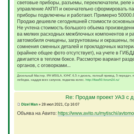
световые приборы, разъемы, переключатели, реле и
управление АКПП и окончательно сформировать па
приборы подключены и работают. Примерно 50000.
Продаю дешевле сегодняшней стоимости основных 
Не учтена стоимость большого объема произведенн
ва мелких расходных межблочных компонентов и р
автомобиля очищены, загрунтованы и окрашены, п
сомнения сменных деталей и прокладочных матери
(крайнее общее фото отсутствует), на учете в ГИБД
двигается в теплом боксе. Рассмотрю вариант разд
органов, с оговорками...
Дизельный Мастер. IFA W50LA, КУНГ, 6,5 л дизель, полный привод, 5 передач,
лебедка, наддув всех сапунов, подкачка колес.
http://ifaw50.forum24.ru/
Re: Продам проект УАЗ с 
Dizel Man
» 28 июл 2021, Ср 16:07
Объява на Авито:
https://www.avito.ru/mytischi/avtomo