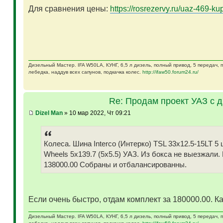
Для сравнения цены:
https://rosrezervy.ru/uaz-469-kup
Дизельный Мастер. IFA W50LA, КУНГ, 6,5 л дизель, полный привод, 5 передач,
лебедка, наддув всех сапунов, подкачка колес.
http://ifaw50.forum24.ru/
Re: Продам проект УАЗ с 
Dizel Man
» 10 мар 2022, Чт 09:21
Колеса. Шина Interco (Интерко) TSL 33x12.5-15LT
Wheels 5x139.7 (5x5.5) УАЗ. Из бокса не выезжали.
138000.00 Собраны и отбалансированны.
Если очень быстро, отдам комплект за 180000.00. Ка
Дизельный Мастер. IFA W50LA, КУНГ, 6,5 л дизель, полный привод, 5 передач,