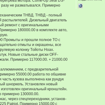
перегрева мотора. Come-Up Seal DS-
 ни разу не разматывался. Примерно
 механическим ТНВД. ТНВД - полный
й распылителей. Дизельный двигатель
ый ремонт с оригинальными
Примерно 180000.00 в комплекте авто,
ирую.
00 Промыты и прошли полное ТО с
Тщательно отмыты и окрашены, все
рулевую колонку Тойоты Ноах.
 штук. Новые стальные диски OFF-
зжали. Примерно 117000.00. + 21000.00
 аллюминием, с предварительной
Примерно 55000.00 работа по обшивке
 часть кузова выполнена как рундук
ный шноркель. Установлен новый
о изготовлен оригинальный кронштейн.
о примерно 130000.00.
ркас, через спецпереходники, установ-
5 Patriot. Примерно 15000.00 с