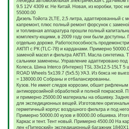
Лебедка автомобильная электрическая с датчиком 
9.5 12V 4309 кг. Не Китай. Новая, из коробки, трос
55000.00
Дизель Тойота 2LTE, 2,5 литра, адаптированный с
капремонт, плюс полный ремонт форсунок с замено
и топливная аппаратура прошли полный капитальн
комплекту-ющими, в 2009 году они были доступны. 
отдельно дороже. Работоспособность продемонстр
АКПП с РК (TLC-78) и карданами. Примерно 50000.
заменой масел и фильтра АКПП. Масла синтетика. 
сальники заменены. Управление адаптировано под 
Колеса. Шина Interco (Интерко) TSL 33x12.5-15LT 5
ROAD Wheels 5x139.7 (5x5.5) УАЗ. Из бокса не вые
= 138000.00 Собраны и отбалансированны.
Кузов. Не имеет следов коррозии, обшит рифленым
антикоррозийной обработкой и полной покраской. 
и примерно 25000.00 материалы на обшивку. Задняя
для экспедиционных вещей. Изготовлен оригиналь
герметичный корпус воздушного фильтра и под нег
Примерно 50000.00 кузов и 80000.00 обшивка. Итог
Каркас и тент. Тент новый. Примерно 4500.00 На ка
лен «Питерский» экспедиционный багажник 1840Х122