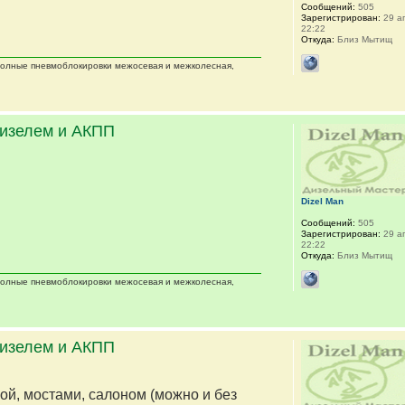
Сообщений:
505
Зарегистрирован:
29 ап
22:22
Откуда:
Близ Мытищ
 полные пневмоблокировки межосевая и межколесная,
дизелем и АКПП
Dizel Man
Сообщений:
505
Зарегистрирован:
29 ап
22:22
Откуда:
Близ Мытищ
 полные пневмоблокировки межосевая и межколесная,
дизелем и АКПП
мой, мостами, салоном (можно и без