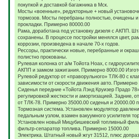
покупкой и доставкой багажника в Мск.
Мосты «военные», редукторные + новый установоч
тормозов. Мосты перебраны полностью, очищены и
прокладки. Примерно 80000.00
Рама, доработана под установку дизеля с АКПП. 
сохранены. В процессе постройки менялся цвет, ра
коррозии, произведена в начале 70-х годов.
Рессоры, практически новые, перебранные и окраш
полистно прокованы.
Рулевая колонка от а/м Тойота Ноах, с гидроусил
АКПП и замком зажигания. Примерно 8000.00 Изго
Рулевой редуктор от «праворульного» ТЛК-80 с кла
зависимости от скорости движения авто. Примерно
Сиденья передние «Тойота Лэнд Круизер Прадо 78
регулировкой жесткости и амортизацией. Задние, о
от ТЛК-78. Примерно 35000.00 сиденья и 20000.00
Тормозная система. Установлен модулятор давлени
педальным узлом, взамен вакуумного усилителя то
Установлен новый Мицубишевский топливный фильт
фильтр-сепаратор топлива. Примерно 15000.00
Электрика. Штатный новый жгут 31512, плюс допраз