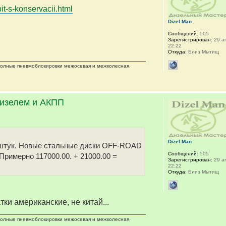
it-s-konservacii.html
Dizel Man
Сообщений:
505
Зарегистрирован:
29 ап
22:22
Откуда:
Близ Мытищ
 полные пневмоблокировки межосевая и межколесная,
дизелем и АКПП
Dizel Man
 5 штук. Новые стальные диски OFF-ROAD
Сообщений:
505
 Примерно 117000.00. + 21000.00 =
Зарегистрирован:
29 ап
22:22
Откуда:
Близ Мытищ
тки американские, не китай...
 полные пневмоблокировки межосевая и межколесная,