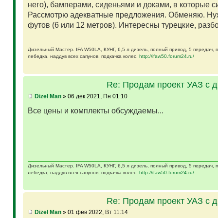
него), бамперами, сиденьями и доками, в которые 
Рассмотрю адекватные предложения. Обменяю. Ну
футов (6 или 12 метров). Интересны турецкие, разб
Дизельный Мастер. IFA W50LA, КУНГ, 6,5 л дизель, полный привод, 5 передач,
лебедка, наддув всех сапунов, подкачка колес.
http://ifaw50.forum24.ru/
Re: Продам проект УАЗ с 
Dizel Man
» 06 дек 2021, Пн 01:10
Все цены и комплекты обсуждаемы...
Дизельный Мастер. IFA W50LA, КУНГ, 6,5 л дизель, полный привод, 5 передач,
лебедка, наддув всех сапунов, подкачка колес.
http://ifaw50.forum24.ru/
Re: Продам проект УАЗ с 
Dizel Man
» 01 фев 2022, Вт 11:14