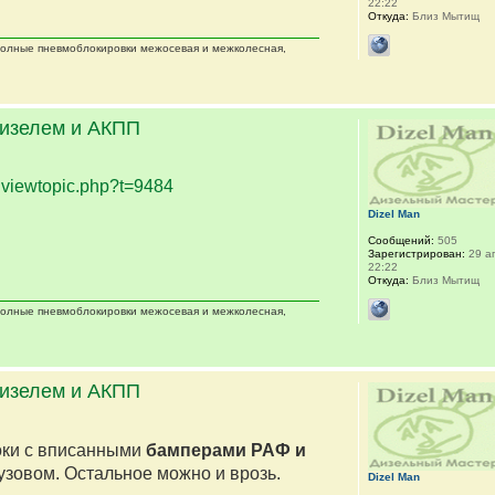
22:22
Откуда:
Близ Мытищ
 полные пневмоблокировки межосевая и межколесная,
дизелем и АКПП
.
viewtopic.php?t=9484
Dizel Man
Сообщений:
505
Зарегистрирован:
29 ап
22:22
Откуда:
Близ Мытищ
 полные пневмоблокировки межосевая и межколесная,
дизелем и АКПП
оки с вписанными
бамперами РАФ и
кузовом. Остальное можно и врозь.
Dizel Man