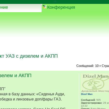
-->
ение
Конференция
кт УАЗ с дизелем и АКПП
Сообщений: 10 • Стр
изелем и АКПП
ПП"
ная в базу данных: «Сиденья Ауди,
Dizel Man
ебедка и линзовые доп/фары ГАЗ.
Сообщений:
505
Зарегистрирован:
29 ап
22:22
Откуда:
Близ Мытищ