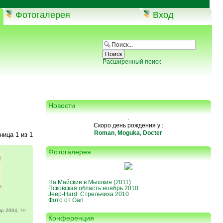
Фотогалерея
Вход
Расширенный поиск
Новости
.
Скоро день рождения у :
Roman
,
Moguka
,
Docter
аница
1
из
1
Фотогалерея
На Майские в Мышкин (2011)
Псковская область ноябрь 2010
Jeep-Hard: Стрельчиха 2010
Фото от Gan
р 2004, Чт
Конференция