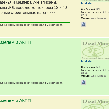
сиденья и бампера уже вписаны.
Dizel Man
жны ЖД/морские контейнеры 12 и 40
Сообщений:
505
орные строительные вагончики...
Зарегистрирован:
29 ап
22:22
Откуда:
Близ Мытищ
 полные пневмоблокировки межосевая и межколесная,
дизелем и АКПП
Dizel Man
Сообщений:
505
Зарегистрирован:
29 ап
22:22
Откуда:
Близ Мытищ
 полные пневмоблокировки межосевая и межколесная,
дизелем и АКПП