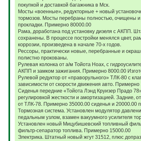
покупкой и доставкой багажника в Мск.
Мосты «военные», редукторные + новый установоч
тормозов. Мосты перебраны полностью, очищены и
прокладки. Примерно 80000.00
Рама, доработана под установку дизеля с АКПП. 
сохранены. В процессе постройки менялся цвет, ра
коррозии, произведена в начале 70-х годов.
Рессоры, практически новые, перебранные и окраш
полистно прокованы.
Рулевая колонка от а/м Тойота Ноах, с гидроусил
АКПП и замком зажигания. Примерно 8000.00 Изго
Рулевой редуктор от «праворульного» ТЛК-80 с кла
зависимости от скорости движения авто. Примерно
Сиденья передние «Тойота Лэнд Круизер Прадо 78
регулировкой жесткости и амортизацией. Задние, о
от ТЛК-78. Примерно 35000.00 сиденья и 20000.00
Тормозная система. Установлен модулятор давлени
педальным узлом, взамен вакуумного усилителя то
Установлен новый Мицубишевский топливный фильт
фильтр-сепаратор топлива. Примерно 15000.00
Электрика. Штатный новый жгут 31512, плюс допраз