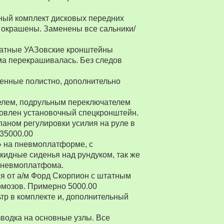
ный комплект дисковых передних
 окрашены. Заменены все сальники/
Штатные УАЗовские кронштейны
ма перекрашивалась. Без следов
енные полистно, дополнительно
ителем, подрульным переключателем
товлен установочный спецкронштейн.
паном регулировки усилия на руле в
 35000.00
» на пневмоплатформе, с
ткидные сиденья над рундуком, так же
 пневмоплатфома.
я от а/м Форд Скорпион с штатным
рмозов. Примерно 5000.00
р в комплекте и, дополнительный
водка на основные узлы. Все