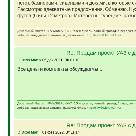
него), бамперами, сиденьями и доками, в которые 
Рассмотрю адекватные предложения. Обменяю. Ну
футов (6 или 12 метров). Интересны турецкие, разб
Дизельный Мастер. IFA W50LA, КУНГ, 6,5 л дизель, полный привод, 5 передач,
лебедка, наддув всех сапунов, подкачка колес.
http://ifaw50.forum24.ru/
Re: Продам проект УАЗ с 
Dizel Man
» 06 дек 2021, Пн 01:10
Все цены и комплекты обсуждаемы...
Дизельный Мастер. IFA W50LA, КУНГ, 6,5 л дизель, полный привод, 5 передач,
лебедка, наддув всех сапунов, подкачка колес.
http://ifaw50.forum24.ru/
Re: Продам проект УАЗ с 
Dizel Man
» 01 фев 2022, Вт 11:14