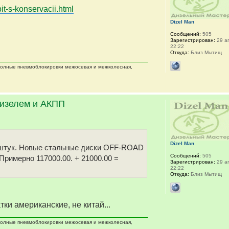
it-s-konservacii.html
Dizel Man
Сообщений:
505
Зарегистрирован:
29 ап
22:22
Откуда:
Близ Мытищ
 полные пневмоблокировки межосевая и межколесная,
дизелем и АКПП
Dizel Man
 5 штук. Новые стальные диски OFF-ROAD
Сообщений:
505
 Примерно 117000.00. + 21000.00 =
Зарегистрирован:
29 ап
22:22
Откуда:
Близ Мытищ
тки американские, не китай...
 полные пневмоблокировки межосевая и межколесная,