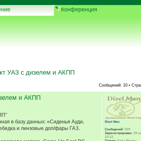
-->
ение
Конференция
кт УАЗ с дизелем и АКПП
Сообщений: 10 • Стр
изелем и АКПП
ПП"
ная в базу данных: «Сиденья Ауди,
Dizel Man
ебедка и линзовые доп/фары ГАЗ.
Сообщений:
505
Зарегистрирован:
29 ап
22:22
Откуда:
Близ Мытищ