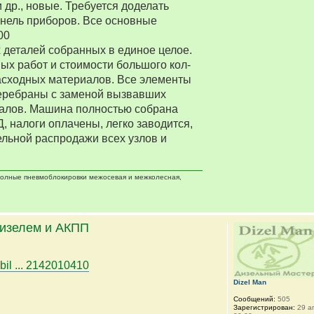
 др., новые. Требуется доделать
нель приборов. Все основные
00
деталей собранных в единое целое.
ых работ и стоимости большого кол-
асходных материалов. Все элементы
еребраны с заменой вызвавших
алов. Машина полностью собрана
Д, налоги оплачены, легко заводится,
ельной распродажи всех узлов и
 полные пневмоблокировки межосевая и межколесная,
дизелем и АКПП
bil ... 2142010410
Dizel Man
Сообщений:
505
Зарегистрирован:
29 ап