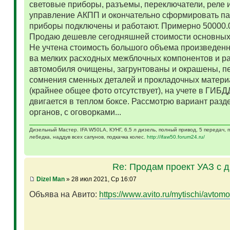
световые приборы, разъемы, переключатели, реле и
управление АКПП и окончательно сформировать па
приборы подключены и работают. Примерно 50000.
Продаю дешевле сегодняшней стоимости основных 
Не учтена стоимость большого объема произведенн
ва мелких расходных межблочных компонентов и р
автомобиля очищены, загрунтованы и окрашены, п
сомнения сменных деталей и прокладочных матери
(крайнее общее фото отсутствует), на учете в ГИБД
двигается в теплом боксе. Рассмотрю вариант разд
органов, с оговорками...
Дизельный Мастер. IFA W50LA, КУНГ, 6,5 л дизель, полный привод, 5 передач,
лебедка, наддув всех сапунов, подкачка колес.
http://ifaw50.forum24.ru/
Re: Продам проект УАЗ с 
Dizel Man
» 28 июл 2021, Ср 16:07
Объява на Авито:
https://www.avito.ru/mytischi/avtomo