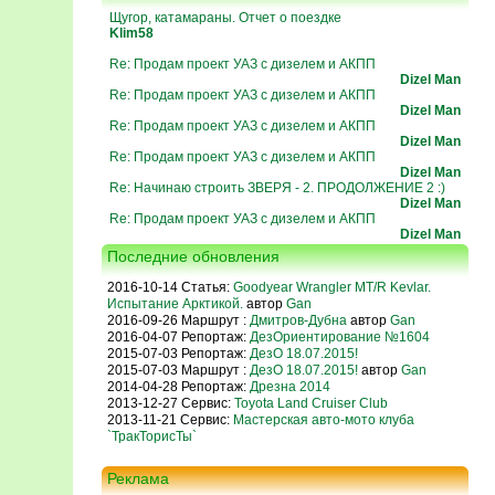
Щугор, катамараны. Отчет о поездке
Klim58
Re: Продам проект УАЗ с дизелем и АКПП
Dizel Man
Re: Продам проект УАЗ с дизелем и АКПП
Dizel Man
Re: Продам проект УАЗ с дизелем и АКПП
Dizel Man
Re: Продам проект УАЗ с дизелем и АКПП
Dizel Man
Re: Начинаю строить ЗВЕРЯ - 2. ПРОДОЛЖЕНИЕ 2 :)
Dizel Man
Re: Продам проект УАЗ с дизелем и АКПП
Dizel Man
Последние обновления
2016-10-14 Статья:
Goodyear Wrangler MT/R Kevlar.
Испытание Арктикой.
автор
Gan
2016-09-26 Маршрут :
Дмитров-Дубна
автор
Gan
2016-04-07 Репортаж:
ДезОриентирование №1604
2015-07-03 Репортаж:
ДезО 18.07.2015!
2015-07-03 Маршрут :
ДезО 18.07.2015!
автор
Gan
2014-04-28 Репортаж:
Дрезна 2014
2013-12-27 Сервис:
Toyota Land Cruiser Club
2013-11-21 Сервис:
Мастерская авто-мото клуба
`ТракТорисТы`
Реклама