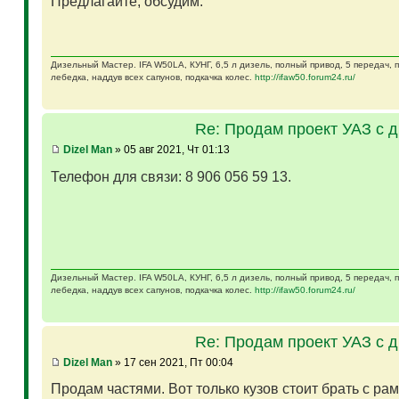
Предлагайте, обсудим.
Дизельный Мастер. IFA W50LA, КУНГ, 6,5 л дизель, полный привод, 5 передач,
лебедка, наддув всех сапунов, подкачка колес.
http://ifaw50.forum24.ru/
Re: Продам проект УАЗ с 
Dizel Man
» 05 авг 2021, Чт 01:13
Телефон для связи: 8 906 056 59 13.
Дизельный Мастер. IFA W50LA, КУНГ, 6,5 л дизель, полный привод, 5 передач,
лебедка, наддув всех сапунов, подкачка колес.
http://ifaw50.forum24.ru/
Re: Продам проект УАЗ с 
Dizel Man
» 17 сен 2021, Пт 00:04
Продам частями. Вот только кузов стоит брать с ра