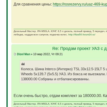
Для сравнения цены:
https://rosrezervy.ru/uaz-469-kup
Дизельный Мастер. IFA W50LA, КУНГ, 6,5 л дизель, полный привод, 5 передач,
лебедка, наддув всех сапунов, подкачка колес.
http://ifaw50.forum24.ru/
Re: Продам проект УАЗ с 
Dizel Man
» 10 мар 2022, Чт 09:21
Колеса. Шина Interco (Интерко) TSL 33x12.5-15LT
Wheels 5x139.7 (5x5.5) УАЗ. Из бокса не выезжали.
138000.00 Собраны и отбалансированны.
Если очень быстро, отдам комплект за 180000.00. Ка
Дизельный Мастер. IFA W50LA, КУНГ, 6,5 л дизель, полный привод, 5 передач,