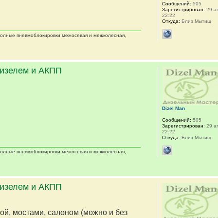
Сообщений:
505
Зарегистрирован:
29 ап
22:22
Откуда:
Близ Мытищ
 полные пневмоблокировки межосевая и межколесная,
дизелем и АКПП
Dizel Man
Сообщений:
505
Зарегистрирован:
29 ап
22:22
Откуда:
Близ Мытищ
 полные пневмоблокировки межосевая и межколесная,
дизелем и АКПП
мой, мостами, салоном (можно и без