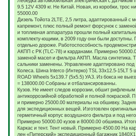
Лебедка автомобильная электрическая с датчиком 
9.5 12V 4309 кг. Не Китай. Новая, из коробки, трос
55000.00
Дизель Тойота 2LTE, 2,5 литра, адаптированный с
капремонт, плюс полный ремонт форсунок с замено
и топливная аппаратура прошли полный капитальн
комплекту-ющими, в 2009 году они были доступны. 
отдельно дороже. Работоспособность продемонстр
АКПП с РК (TLC-78) и карданами. Примерно 50000.
заменой масел и фильтра АКПП. Масла синтетика. 
сальники заменены. Управление адаптировано под 
Колеса. Шина Interco (Интерко) TSL 33x12.5-15LT 5
ROAD Wheels 5x139.7 (5x5.5) УАЗ. Из бокса не вые
= 138000.00 Собраны и отбалансированны.
Кузов. Не имеет следов коррозии, обшит рифленым
антикоррозийной обработкой и полной покраской. 
и примерно 25000.00 материалы на обшивку. Задняя
для экспедиционных вещей. Изготовлен оригиналь
герметичный корпус воздушного фильтра и под нег
Примерно 50000.00 кузов и 80000.00 обшивка. Итог
Каркас и тент. Тент новый. Примерно 4500.00 На ка
лен «Питерский» экспедиционный багажник 1840Х122