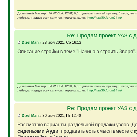
Дизельный Мастер. IFA W50LA, КУНГ, 6,5 л дизель, полный привод, 5 передач,
лебедка, наддув всех сапунов, подкачка колес.
http://ifaw50.forum24.ru/
Re: Продам проект УАЗ с 
Dizel Man
» 28 июл 2021, Ср 16:12
Описание стройки в теме "Начинаю строить Зверя"
Дизельный Мастер. IFA W50LA, КУНГ, 6,5 л дизель, полный привод, 5 передач,
лебедка, наддув всех сапунов, подкачка колес.
http://ifaw50.forum24.ru/
Re: Продам проект УАЗ с 
Dizel Man
» 30 июл 2021, Пт 12:40
Рассмотрю варианты раздельной продажи узлов. Д
сиденьями Ауди
, продавать есть смысл вместе с 