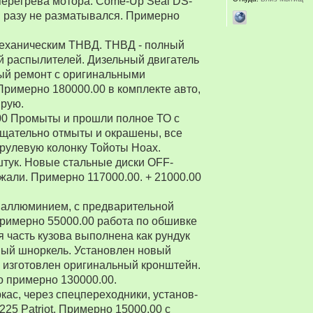
перегрева мотора. Come-Up Seal DS-
 ни разу не разматывался. Примерно
 механическим ТНВД. ТНВД - полный
й распылителей. Дизельный двигатель
ый ремонт с оригинальными
Примерно 180000.00 в комплекте авто,
ирую.
00 Промыты и прошли полное ТО с
Тщательно отмыты и окрашены, все
рулевую колонку Тойоты Ноах.
 штук. Новые стальные диски OFF-
зжали. Примерно 117000.00. + 21000.00
 аллюминием, с предварительной
Примерно 55000.00 работа по обшивке
 часть кузова выполнена как рундук
ный шноркель. Установлен новый
о изготовлен оригинальный кронштейн.
о примерно 130000.00.
ркас, через спецпереходники, установ-
5 Patriot. Примерно 15000.00 с