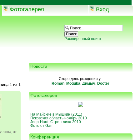
Фотогалерея
Вход
Расширенный поиск
Новости
.
Скоро день рождения у :
Roman
,
Moguka
,
Димыч
,
Docter
аница
1
из
1
Фотогалерея
На Майские в Мышкин (2011)
Псковская область ноябрь 2010
Jeep-Hard: Стрельчиха 2010
Фото от Gan
р 2004, Чт
Конференция