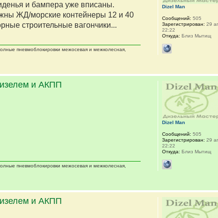
сиденья и бампера уже вписаны.
Dizel Man
жны ЖД/морские контейнеры 12 и 40
Сообщений:
505
орные строительные вагончики...
Зарегистрирован:
29 ап
22:22
Откуда:
Близ Мытищ
 полные пневмоблокировки межосевая и межколесная,
дизелем и АКПП
Dizel Man
Сообщений:
505
Зарегистрирован:
29 ап
22:22
Откуда:
Близ Мытищ
 полные пневмоблокировки межосевая и межколесная,
дизелем и АКПП