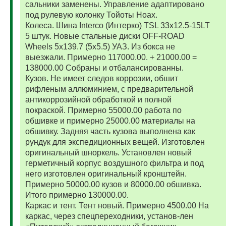
сальники заменены. Управление адаптировано
под рулевую колонку Тойоты Ноах.
Колеса. Шина Interco (Интерко) TSL 33x12.5-15LT
5 штук. Новые стальные диски OFF-ROAD
Wheels 5x139.7 (5x5.5) УАЗ. Из бокса не
выезжали. Примерно 117000.00. + 21000.00 =
138000.00 Собраны и отбалансированны.
Кузов. Не имеет следов коррозии, обшит
рифленым аллюминием, с предварительной
антикоррозийной обработкой и полной
покраской. Примерно 55000.00 работа по
обшивке и примерно 25000.00 материалы на
обшивку. Задняя часть кузова выполнена как
рундук для экспедиционных вещей. Изготовлен
оригинальный шноркель. Установлен новый
герметичный корпус воздушного фильтра и под
него изготовлен оригинальный кронштейн.
Примерно 50000.00 кузов и 80000.00 обшивка.
Итого примерно 130000.00.
Каркас и тент. Тент новый. Примерно 4500.00 На
каркас, через спецпереходники, установ-лен