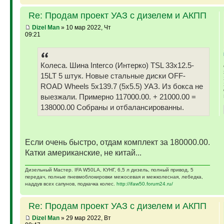
Re: Продам проект УАЗ с дизелем и АКПП
Dizel Man
» 10 мар 2022, Чт
09:21
Колеса. Шина Interco (Интерко) TSL 33x12.5-
15LT 5 штук. Новые стальные диски OFF-
ROAD Wheels 5x139.7 (5x5.5) УАЗ. Из бокса не
выезжали. Примерно 117000.00. + 21000.00 =
138000.00 Собраны и отбалансированны.
Если очень быстро, отдам комплект за 180000.00.
Катки американские, не китай...
Дизельный Мастер. IFA W50LA, КУНГ, 6,5 л дизель, полный привод, 5
передач, полные пневмоблокировки межосевая и межколесная, лебедка,
наддув всех сапунов, подкачка колес.
http://ifaw50.forum24.ru/
Re: Продам проект УАЗ с дизелем и АКПП
Dizel Man
» 29 мар 2022, Вт