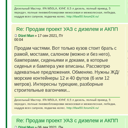
Дизельный Мастер. IFA W50LA, КУНГ, 6,5 л дизель, полный привод, 5
передач, полные пневмоблокировки межосевая и межколесная, лебедка,
наддув всех сапунов, подкачка колес.
http://ifaw50.forum24.ru/
Re: Продам проект УАЗ с дизелем и АКПП
Dizel Man
» 17 сен 2021, Пт
00:04
Продам частями. Вот только кузов стоит брать с
рамой, мостами, салоном (можно и без него),
бамперами, сиденьями и доками, в которые
сиденья и бампера уже вписаны. Рассмотрю
адекватные предложения. Обменяю. Нужны ЖД/
морские контейнеры 12 и 40 футов (6 или 12
метров). Интересны турецкие, разборные
строительные вагончики...
Дизельный Мастер. IFA W50LA, КУНГ, 6,5 л дизель, полный привод, 5
передач, полные пневмоблокировки межосевая и межколесная, лебедка,
наддув всех сапунов, подкачка колес.
http://ifaw50.forum24.ru/
Re: Продам проект УАЗ с дизелем и АКПП
Dizel Man
» 06 дек 2021, Пн