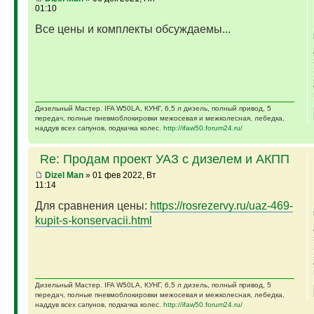
01:10
Все цены и комплекты обсуждаемы...
Дизельный Мастер. IFA W50LA, КУНГ, 6,5 л дизель, полный привод, 5
передач, полные пневмоблокировки межосевая и межколесная, лебедка,
наддув всех сапунов, подкачка колес.
http://ifaw50.forum24.ru/
Re: Продам проект УАЗ с дизелем и АКПП
Dizel Man
» 01 фев 2022, Вт
11:14
Для сравнения цены:
https://rosrezervy.ru/uaz-469-
kupit-s-konservacii.html
Дизельный Мастер. IFA W50LA, КУНГ, 6,5 л дизель, полный привод, 5
передач, полные пневмоблокировки межосевая и межколесная, лебедка,
наддув всех сапунов, подкачка колес.
http://ifaw50.forum24.ru/