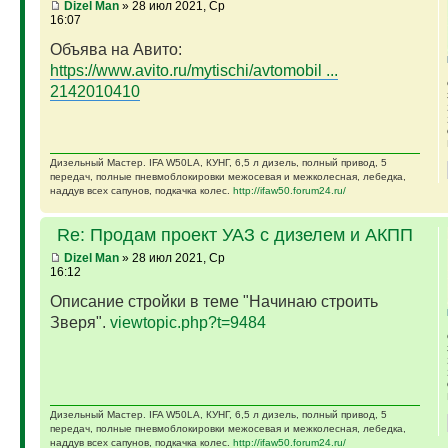
Dizel Man
» 28 июл 2021, Ср
16:07
Объява на Авито:
https://www.avito.ru/mytischi/avtomobil ...
2142010410
Дизельный Мастер. IFA W50LA, КУНГ, 6,5 л дизель, полный привод, 5
передач, полные пневмоблокировки межосевая и межколесная, лебедка,
наддув всех сапунов, подкачка колес.
http://ifaw50.forum24.ru/
Re: Продам проект УАЗ с дизелем и АКПП
Dizel Man
» 28 июл 2021, Ср
16:12
Описание стройки в теме "Начинаю строить
Зверя".
viewtopic.php?t=9484
Дизельный Мастер. IFA W50LA, КУНГ, 6,5 л дизель, полный привод, 5
передач, полные пневмоблокировки межосевая и межколесная, лебедка,
наддув всех сапунов, подкачка колес.
http://ifaw50.forum24.ru/