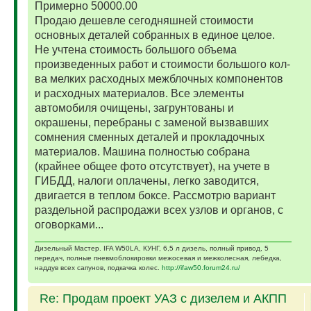
Примерно 50000.00
Продаю дешевле сегодняшней стоимости
основных деталей собранных в единое целое.
Не учтена стоимость большого объема
произведенных работ и стоимости большого кол-
ва мелких расходных межблочных компонентов
и расходных материалов. Все элементы
автомобиля очищены, загрунтованы и
окрашены, перебраны с заменой вызвавших
сомнения сменных деталей и прокладочных
материалов. Машина полностью собрана
(крайнее общее фото отсутствует), на учете в
ГИБДД, налоги оплачены, легко заводится,
двигается в теплом боксе. Рассмотрю вариант
раздельной распродажи всех узлов и органов, с
оговорками...
Дизельный Мастер. IFA W50LA, КУНГ, 6,5 л дизель, полный привод, 5
передач, полные пневмоблокировки межосевая и межколесная, лебедка,
наддув всех сапунов, подкачка колес.
http://ifaw50.forum24.ru/
Re: Продам проект УАЗ с дизелем и АКПП