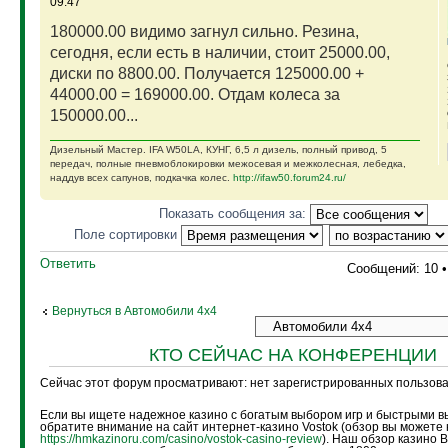
09:47
180000.00 видимо загнул сильно. Резина,
сегодня, если есть в наличии, стоит 25000.00,
диски по 8800.00. Получается 125000.00 +
44000.00 = 169000.00. Отдам колеса за
150000.00...
Дизельный Мастер. IFA W50LA, КУНГ, 6,5 л дизель, полный привод, 5
передач, полные пневмоблокировки межосевая и межколесная, лебедка,
наддув всех сапунов, подкачка колес.
http://ifaw50.forum24.ru/
Показать сообщения за:
Поле сортировки
Ответить
Сообщений: 10 
Вернуться в Автомобили 4х4
КТО СЕЙЧАС НА КОНФЕРЕНЦИИ
Сейчас этот форум просматривают: нет зарегистрированных пользоват
Если вы ищете надежное казино с богатым выбором игр и быстрыми в
обратите внимание на сайт интернет-казино Vostok (обзор вы можете 
https://hmkazinoru.com/casino/vostok-casino-review
). Наш обзор казино 