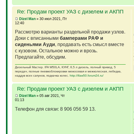
Re: Продам проект УАЗ с дизелем и АКПП
Dizel Man
» 30 июл 2021, Пт
12:40
Рассмотрю варианты раздельной продажи узлов.
Доки с вписанными
бамперами РАФ и
сиденьями Ауди
, продавать есть смысл вместе
с кузовом. Остальное можно и врозь.
Предлагайте, обсудим.
Дизельный Мастер. IFA W50LA, КУНГ, 6,5 л дизель, полный привод, 5
передач, полные пневмоблокировки межосевая и межколесная, лебедка,
наддув всех сапунов, подкачка колес.
http://ifaw50.forum24.ru/
Re: Продам проект УАЗ с дизелем и АКПП
Dizel Man
» 05 авг 2021, Чт
01:13
Телефон для связи: 8 906 056 59 13.