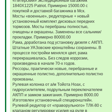
«Питерский» экспедиционный багажник
1840Х1225 Patriot. Примерно 15000.00 с
покупкой и доставкой багажника в Мск.
Мосты «военные», редукторные + новый
установочный комплект дисковых передних
тормозов. Мосты перебраны полностью,
очищены и окрашены. Заменены все сальники/
прокладки. Примерно 80000.00
Рама, доработана под установку дизеля с АКПП.
Штатные УАЗовские кронштейны сохранены. В
процессе постройки менялся цвет, рама
перекрашивалась. Без следов коррозии,
произведена в начале 70-х годов.
Рессоры, практически новые, перебранные и
окрашенные полистно, дополнительно полистно
прокованы.
Рулевая колонка от а/м Тойота Ноах, с
гидроусилителем, подрульным переключателем
АКПП и замком зажигания. Примерно 8000.00
Изготовлен установочный спецкронштейн.
Рулевой редуктор от «праворульного» ТЛК-80 с
клапаном регулировки усилия на руле в