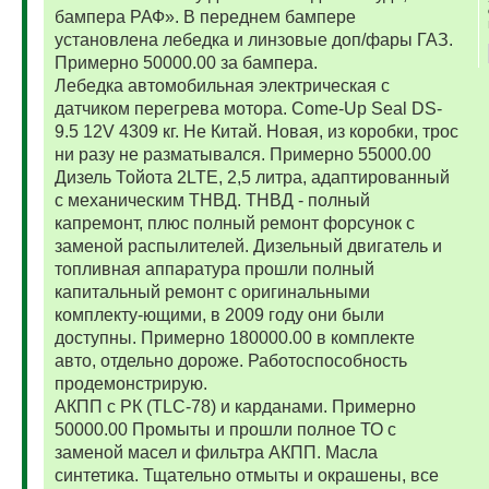
бампера РАФ». В переднем бампере
установлена лебедка и линзовые доп/фары ГАЗ.
Примерно 50000.00 за бампера.
Лебедка автомобильная электрическая с
датчиком перегрева мотора. Come-Up Seal DS-
9.5 12V 4309 кг. Не Китай. Новая, из коробки, трос
ни разу не разматывался. Примерно 55000.00
Дизель Тойота 2LTE, 2,5 литра, адаптированный
с механическим ТНВД. ТНВД - полный
капремонт, плюс полный ремонт форсунок с
заменой распылителей. Дизельный двигатель и
топливная аппаратура прошли полный
капитальный ремонт с оригинальными
комплекту-ющими, в 2009 году они были
доступны. Примерно 180000.00 в комплекте
авто, отдельно дороже. Работоспособность
продемонстрирую.
АКПП с РК (TLC-78) и карданами. Примерно
50000.00 Промыты и прошли полное ТО с
заменой масел и фильтра АКПП. Масла
синтетика. Тщательно отмыты и окрашены, все