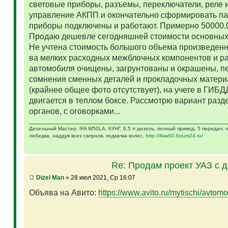
световые приборы, разъемы, переключатели, реле и
управление АКПП и окончательно сформировать па
приборы подключены и работают. Примерно 50000.
Продаю дешевле сегодняшней стоимости основных 
Не учтена стоимость большого объема произведенн
ва мелких расходных межблочных компонентов и р
автомобиля очищены, загрунтованы и окрашены, п
сомнения сменных деталей и прокладочных матери
(крайнее общее фото отсутствует), на учете в ГИБД
двигается в теплом боксе. Рассмотрю вариант разд
органов, с оговорками...
Дизельный Мастер. IFA W50LA, КУНГ, 6,5 л дизель, полный привод, 5 передач,
лебедка, наддув всех сапунов, подкачка колес.
http://ifaw50.forum24.ru/
Re: Продам проект УАЗ с 
Dizel Man
» 28 июл 2021, Ср 16:07
Объява на Авито:
https://www.avito.ru/mytischi/avtomo