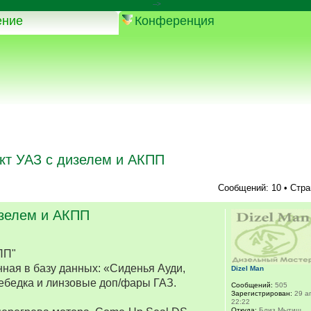
-->
ение
Конференция
кт УАЗ с дизелем и АКПП
Сообщений: 10 • Стр
изелем и АКПП
ПП"
ная в базу данных: «Сиденья Ауди,
Dizel Man
ебедка и линзовые доп/фары ГАЗ.
Сообщений:
505
Зарегистрирован:
29 ап
22:22
Откуда:
Близ Мытищ