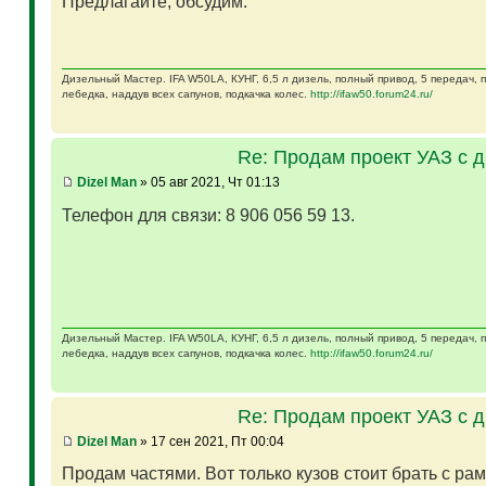
Предлагайте, обсудим.
Дизельный Мастер. IFA W50LA, КУНГ, 6,5 л дизель, полный привод, 5 передач,
лебедка, наддув всех сапунов, подкачка колес.
http://ifaw50.forum24.ru/
Re: Продам проект УАЗ с 
Dizel Man
» 05 авг 2021, Чт 01:13
Телефон для связи: 8 906 056 59 13.
Дизельный Мастер. IFA W50LA, КУНГ, 6,5 л дизель, полный привод, 5 передач,
лебедка, наддув всех сапунов, подкачка колес.
http://ifaw50.forum24.ru/
Re: Продам проект УАЗ с 
Dizel Man
» 17 сен 2021, Пт 00:04
Продам частями. Вот только кузов стоит брать с ра