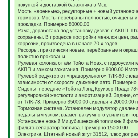
покупкой и доставкой багажника в Мск.
Мосты «военные», редукторные + новый установоч
тормозов. Мосты перебраны полностью, очищены и
прокладки. Примерно 80000.00
Рама, доработана под установку дизеля с АКПП. 
сохранены. В процессе постройки менялся цвет, ра
коррозии, произведена в начале 70-х годов.
Рессоры, практически новые, перебранные и окраш
полистно прокованы.
Рулевая колонка от а/м Тойота Ноах, с гидроусил
АКПП и замком зажигания. Примерно 8000.00 Изго
Рулевой редуктор от «праворульного» ТЛК-80 с кла
зависимости от скорости движения авто. Примерно
Сиденья передние «Тойота Лэнд Круизер Прадо 78
регулировкой жесткости и амортизацией. Задние, о
от ТЛК-78. Примерно 35000.00 сиденья и 20000.00
Тормозная система. Установлен модулятор давлени
педальным узлом, взамен вакуумного усилителя то
Установлен новый Мицубишевский топливный фильт
фильтр-сепаратор топлива. Примерно 15000.00
Электрика. Штатный новый жгут 31512, плюс допраз