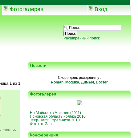
Фотогалерея
Вход
Расширенный поиск
Новости
.
Скоро день рождения у :
Roman
,
Moguka
,
Димыч
,
Docter
аница
1
из
1
Фотогалерея
На Майские в Мышкин (2011)
Псковская область ноябрь 2010
Jeep-Hard: Стрельчиха 2010
Фото от Gan
р 2004, Чт
Конференция