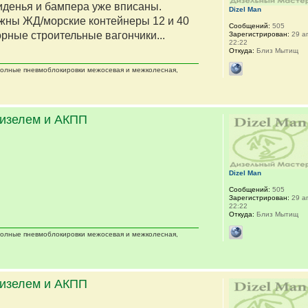
сиденья и бампера уже вписаны.
Dizel Man
жны ЖД/морские контейнеры 12 и 40
Сообщений:
505
орные строительные вагончики...
Зарегистрирован:
29 ап
22:22
Откуда:
Близ Мытищ
 полные пневмоблокировки межосевая и межколесная,
дизелем и АКПП
Dizel Man
Сообщений:
505
Зарегистрирован:
29 ап
22:22
Откуда:
Близ Мытищ
 полные пневмоблокировки межосевая и межколесная,
дизелем и АКПП