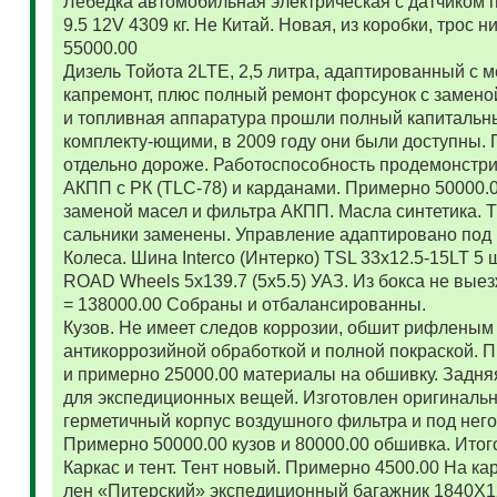
Лебедка автомобильная электрическая с датчиком 
9.5 12V 4309 кг. Не Китай. Новая, из коробки, трос
55000.00
Дизель Тойота 2LTE, 2,5 литра, адаптированный с
капремонт, плюс полный ремонт форсунок с замено
и топливная аппаратура прошли полный капитальн
комплекту-ющими, в 2009 году они были доступны. 
отдельно дороже. Работоспособность продемонстр
АКПП с РК (TLC-78) и карданами. Примерно 50000.
заменой масел и фильтра АКПП. Масла синтетика. 
сальники заменены. Управление адаптировано под 
Колеса. Шина Interco (Интерко) TSL 33x12.5-15LT 5
ROAD Wheels 5x139.7 (5x5.5) УАЗ. Из бокса не вые
= 138000.00 Собраны и отбалансированны.
Кузов. Не имеет следов коррозии, обшит рифленым
антикоррозийной обработкой и полной покраской. 
и примерно 25000.00 материалы на обшивку. Задняя
для экспедиционных вещей. Изготовлен оригиналь
герметичный корпус воздушного фильтра и под нег
Примерно 50000.00 кузов и 80000.00 обшивка. Итог
Каркас и тент. Тент новый. Примерно 4500.00 На ка
лен «Питерский» экспедиционный багажник 1840Х122