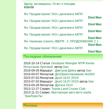
Щугор, катамараны. Отчет о поездке
Klim58
Re: Продам проект УАЗ с дизелем и АКПП
Dizel Man
Re: Продам проект УАЗ с дизелем и АКПП
Dizel Man
Re: Продам проект УАЗ с дизелем и АКПП
Dizel Man
Re: Продам проект УАЗ с дизелем и АКПП
Dizel Man
Re: Начинаю строить ЗВЕРЯ - 2. ПРОДОЛЖЕНИЕ 2 :)
Dizel Man
Re: Продам проект УАЗ с дизелем и АКПП
Dizel Man
Последние обновления
2016-10-14 Статья:
Goodyear Wrangler MT/R Kevlar.
Испытание Арктикой.
автор
Gan
2016-09-26 Маршрут :
Дмитров-Дубна
автор
Gan
2016-04-07 Репортаж:
ДезОриентирование №1604
2015-07-03 Репортаж:
ДезО 18.07.2015!
2015-07-03 Маршрут :
ДезО 18.07.2015!
автор
Gan
2014-04-28 Репортаж:
Дрезна 2014
2013-12-27 Сервис:
Toyota Land Cruiser Club
2013-11-21 Сервис:
Мастерская авто-мото клуба
`ТракТорисТы`
Реклама