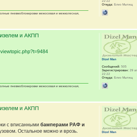
22:22
Откуда:
Близ Мытищ
 полные пневмоблокировки межосевая и межколесная,
дизелем и АКПП
.
viewtopic.php?t=9484
Dizel Man
Сообщений:
505
Зарегистрирован:
29 ап
22:22
Откуда:
Близ Мытищ
 полные пневмоблокировки межосевая и межколесная,
дизелем и АКПП
оки с вписанными
бамперами РАФ и
кузовом. Остальное можно и врозь.
Dizel Man