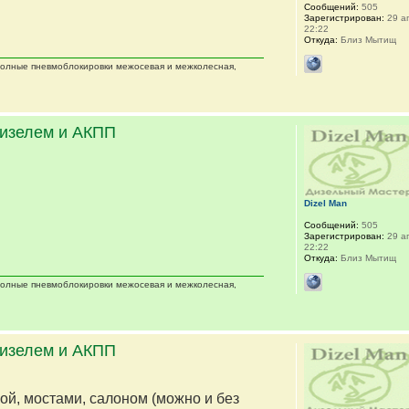
Сообщений:
505
Зарегистрирован:
29 ап
22:22
Откуда:
Близ Мытищ
 полные пневмоблокировки межосевая и межколесная,
дизелем и АКПП
Dizel Man
Сообщений:
505
Зарегистрирован:
29 ап
22:22
Откуда:
Близ Мытищ
 полные пневмоблокировки межосевая и межколесная,
дизелем и АКПП
мой, мостами, салоном (можно и без