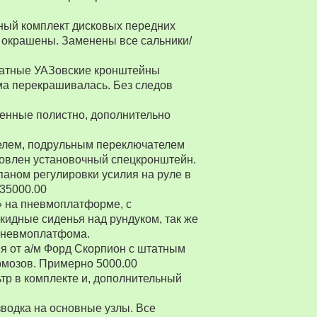
ный комплект дисковых передних
 окрашены. Заменены все сальники/
Штатные УАЗовские кронштейны
ма перекрашивалась. Без следов
енные полистно, дополнительно
ителем, подрульным переключателем
товлен установочный спецкронштейн.
паном регулировки усилия на руле в
 35000.00
» на пневмоплатформе, с
ткидные сиденья над рундуком, так же
 пневмоплатфома.
я от а/м Форд Скорпион с штатным
рмозов. Примерно 5000.00
р в комплекте и, дополнительный
водка на основные узлы. Все