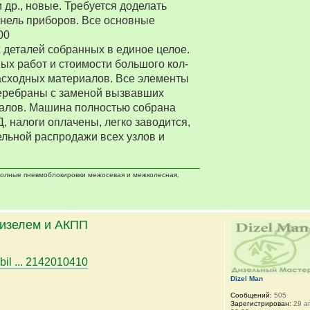
 др., новые. Требуется доделать
нель приборов. Все основные
00
деталей собранных в единое целое.
ых работ и стоимости большого кол-
асходных материалов. Все элементы
еребраны с заменой вызвавших
алов. Машина полностью собрана
Д, налоги оплачены, легко заводится,
ельной распродажи всех узлов и
 полные пневмоблокировки межосевая и межколесная,
дизелем и АКПП
bil ... 2142010410
Dizel Man
Сообщений:
505
Зарегистрирован:
29 ап