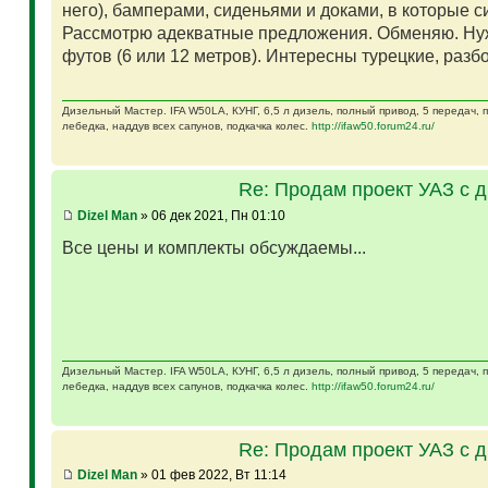
него), бамперами, сиденьями и доками, в которые 
Рассмотрю адекватные предложения. Обменяю. Ну
футов (6 или 12 метров). Интересны турецкие, разб
Дизельный Мастер. IFA W50LA, КУНГ, 6,5 л дизель, полный привод, 5 передач,
лебедка, наддув всех сапунов, подкачка колес.
http://ifaw50.forum24.ru/
Re: Продам проект УАЗ с 
Dizel Man
» 06 дек 2021, Пн 01:10
Все цены и комплекты обсуждаемы...
Дизельный Мастер. IFA W50LA, КУНГ, 6,5 л дизель, полный привод, 5 передач,
лебедка, наддув всех сапунов, подкачка колес.
http://ifaw50.forum24.ru/
Re: Продам проект УАЗ с 
Dizel Man
» 01 фев 2022, Вт 11:14