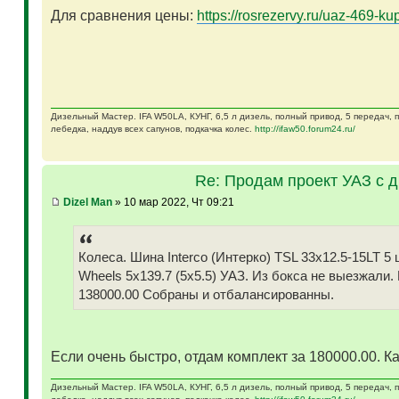
Для сравнения цены:
https://rosrezervy.ru/uaz-469-kup
Дизельный Мастер. IFA W50LA, КУНГ, 6,5 л дизель, полный привод, 5 передач,
лебедка, наддув всех сапунов, подкачка колес.
http://ifaw50.forum24.ru/
Re: Продам проект УАЗ с 
Dizel Man
» 10 мар 2022, Чт 09:21
Колеса. Шина Interco (Интерко) TSL 33x12.5-15LT
Wheels 5x139.7 (5x5.5) УАЗ. Из бокса не выезжали.
138000.00 Собраны и отбалансированны.
Если очень быстро, отдам комплект за 180000.00. Ка
Дизельный Мастер. IFA W50LA, КУНГ, 6,5 л дизель, полный привод, 5 передач,