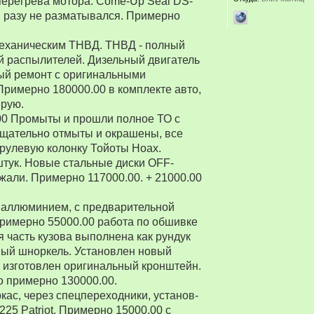
перегрева мотора. Come-Up Seal DS-
 ни разу не разматывался. Примерно
 механическим ТНВД. ТНВД - полный
й распылителей. Дизельный двигатель
ый ремонт с оригинальными
Примерно 180000.00 в комплекте авто,
ирую.
00 Промыты и прошли полное ТО с
Тщательно отмыты и окрашены, все
рулевую колонку Тойоты Ноах.
 штук. Новые стальные диски OFF-
зжали. Примерно 117000.00. + 21000.00
 аллюминием, с предварительной
Примерно 55000.00 работа по обшивке
 часть кузова выполнена как рундук
ный шноркель. Установлен новый
о изготовлен оригинальный кронштейн.
о примерно 130000.00.
ркас, через спецпереходники, установ-
5 Patriot. Примерно 15000.00 с