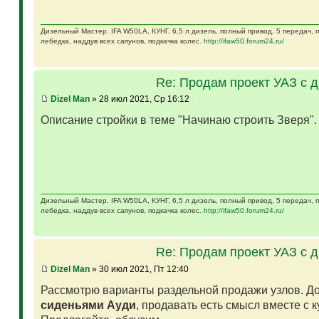
Дизельный Мастер. IFA W50LA, КУНГ, 6,5 л дизель, полный привод, 5 передач,
лебедка, наддув всех сапунов, подкачка колес.
http://ifaw50.forum24.ru/
Re: Продам проект УАЗ с 
Dizel Man
» 28 июл 2021, Ср 16:12
Описание стройки в теме "Начинаю строить Зверя"
Дизельный Мастер. IFA W50LA, КУНГ, 6,5 л дизель, полный привод, 5 передач,
лебедка, наддув всех сапунов, подкачка колес.
http://ifaw50.forum24.ru/
Re: Продам проект УАЗ с 
Dizel Man
» 30 июл 2021, Пт 12:40
Рассмотрю варианты раздельной продажи узлов. Д
сиденьями Ауди
, продавать есть смысл вместе с 