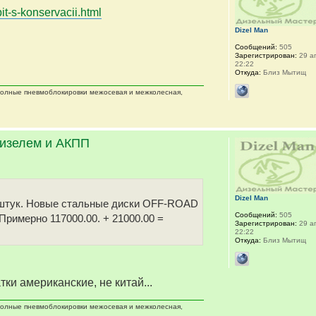
it-s-konservacii.html
Dizel Man
Сообщений:
505
Зарегистрирован:
29 ап
22:22
Откуда:
Близ Мытищ
 полные пневмоблокировки межосевая и межколесная,
дизелем и АКПП
Dizel Man
 5 штук. Новые стальные диски OFF-ROAD
Сообщений:
505
 Примерно 117000.00. + 21000.00 =
Зарегистрирован:
29 ап
22:22
Откуда:
Близ Мытищ
тки американские, не китай...
 полные пневмоблокировки межосевая и межколесная,