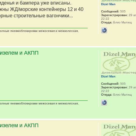
сиденья и бампера уже вписаны.
Dizel Man
жны ЖД/морские контейнеры 12 и 40
Сообщений:
505
орные строительные вагончики...
Зарегистрирован:
29 ап
22:22
Откуда:
Близ Мытищ
 полные пневмоблокировки межосевая и межколесная,
дизелем и АКПП
Dizel Man
Сообщений:
505
Зарегистрирован:
29 ап
22:22
Откуда:
Близ Мытищ
 полные пневмоблокировки межосевая и межколесная,
дизелем и АКПП