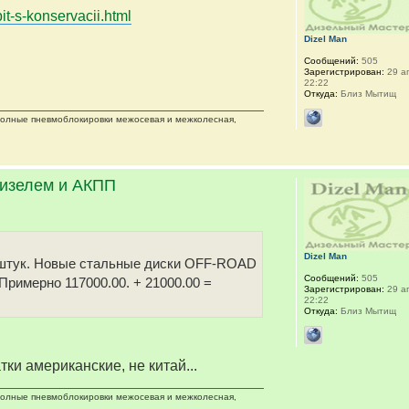
it-s-konservacii.html
Dizel Man
Сообщений:
505
Зарегистрирован:
29 ап
22:22
Откуда:
Близ Мытищ
 полные пневмоблокировки межосевая и межколесная,
дизелем и АКПП
Dizel Man
 5 штук. Новые стальные диски OFF-ROAD
Сообщений:
505
 Примерно 117000.00. + 21000.00 =
Зарегистрирован:
29 ап
22:22
Откуда:
Близ Мытищ
тки американские, не китай...
 полные пневмоблокировки межосевая и межколесная,