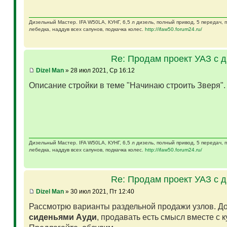
Дизельный Мастер. IFA W50LA, КУНГ, 6,5 л дизель, полный привод, 5 передач,
лебедка, наддув всех сапунов, подкачка колес.
http://ifaw50.forum24.ru/
Re: Продам проект УАЗ с 
Dizel Man
» 28 июл 2021, Ср 16:12
Описание стройки в теме "Начинаю строить Зверя"
Дизельный Мастер. IFA W50LA, КУНГ, 6,5 л дизель, полный привод, 5 передач,
лебедка, наддув всех сапунов, подкачка колес.
http://ifaw50.forum24.ru/
Re: Продам проект УАЗ с 
Dizel Man
» 30 июл 2021, Пт 12:40
Рассмотрю варианты раздельной продажи узлов. Д
сиденьями Ауди
, продавать есть смысл вместе с 