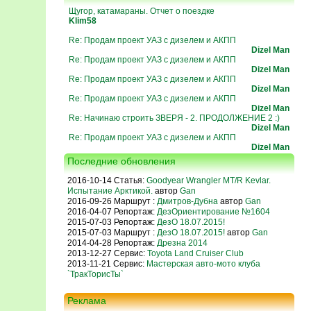
Щугор, катамараны. Отчет о поездке
Klim58
Re: Продам проект УАЗ с дизелем и АКПП
Dizel Man
Re: Продам проект УАЗ с дизелем и АКПП
Dizel Man
Re: Продам проект УАЗ с дизелем и АКПП
Dizel Man
Re: Продам проект УАЗ с дизелем и АКПП
Dizel Man
Re: Начинаю строить ЗВЕРЯ - 2. ПРОДОЛЖЕНИЕ 2 :)
Dizel Man
Re: Продам проект УАЗ с дизелем и АКПП
Dizel Man
Последние обновления
2016-10-14 Статья:
Goodyear Wrangler MT/R Kevlar.
Испытание Арктикой.
автор
Gan
2016-09-26 Маршрут :
Дмитров-Дубна
автор
Gan
2016-04-07 Репортаж:
ДезОриентирование №1604
2015-07-03 Репортаж:
ДезО 18.07.2015!
2015-07-03 Маршрут :
ДезО 18.07.2015!
автор
Gan
2014-04-28 Репортаж:
Дрезна 2014
2013-12-27 Сервис:
Toyota Land Cruiser Club
2013-11-21 Сервис:
Мастерская авто-мото клуба
`ТракТорисТы`
Реклама