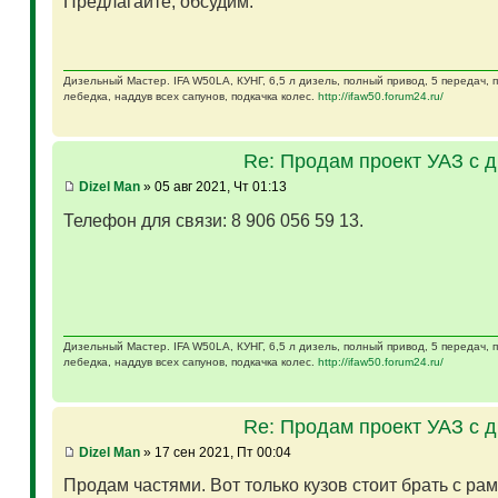
Предлагайте, обсудим.
Дизельный Мастер. IFA W50LA, КУНГ, 6,5 л дизель, полный привод, 5 передач,
лебедка, наддув всех сапунов, подкачка колес.
http://ifaw50.forum24.ru/
Re: Продам проект УАЗ с 
Dizel Man
» 05 авг 2021, Чт 01:13
Телефон для связи: 8 906 056 59 13.
Дизельный Мастер. IFA W50LA, КУНГ, 6,5 л дизель, полный привод, 5 передач,
лебедка, наддув всех сапунов, подкачка колес.
http://ifaw50.forum24.ru/
Re: Продам проект УАЗ с 
Dizel Man
» 17 сен 2021, Пт 00:04
Продам частями. Вот только кузов стоит брать с ра