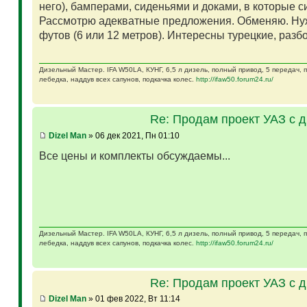
него), бамперами, сиденьями и доками, в которые 
Рассмотрю адекватные предложения. Обменяю. Ну
футов (6 или 12 метров). Интересны турецкие, разб
Дизельный Мастер. IFA W50LA, КУНГ, 6,5 л дизель, полный привод, 5 передач,
лебедка, наддув всех сапунов, подкачка колес.
http://ifaw50.forum24.ru/
Re: Продам проект УАЗ с 
Dizel Man
» 06 дек 2021, Пн 01:10
Все цены и комплекты обсуждаемы...
Дизельный Мастер. IFA W50LA, КУНГ, 6,5 л дизель, полный привод, 5 передач,
лебедка, наддув всех сапунов, подкачка колес.
http://ifaw50.forum24.ru/
Re: Продам проект УАЗ с 
Dizel Man
» 01 фев 2022, Вт 11:14