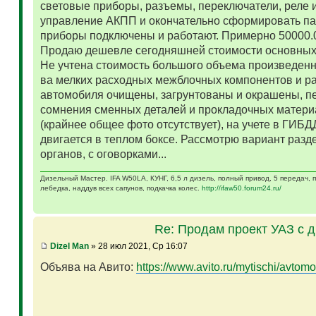
световые приборы, разъемы, переключатели, реле и
управление АКПП и окончательно сформировать па
приборы подключены и работают. Примерно 50000.
Продаю дешевле сегодняшней стоимости основных 
Не учтена стоимость большого объема произведенн
ва мелких расходных межблочных компонентов и р
автомобиля очищены, загрунтованы и окрашены, п
сомнения сменных деталей и прокладочных матери
(крайнее общее фото отсутствует), на учете в ГИБД
двигается в теплом боксе. Рассмотрю вариант разд
органов, с оговорками...
Дизельный Мастер. IFA W50LA, КУНГ, 6,5 л дизель, полный привод, 5 передач,
лебедка, наддув всех сапунов, подкачка колес.
http://ifaw50.forum24.ru/
Re: Продам проект УАЗ с 
Dizel Man
» 28 июл 2021, Ср 16:07
Объява на Авито:
https://www.avito.ru/mytischi/avtomo