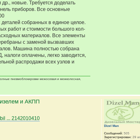
 др., новые. Требуется доделать
нель приборов. Все основные
00
деталей собранных в единое целое.
ых работ и стоимости большого кол-
асходных материалов. Все элементы
еребраны с заменой вызвавших
алов. Машина полностью собрана
Д, налоги оплачены, легко заводится,
ельной распродажи всех узлов и
 полные пневмоблокировки межосевая и межколесная,
дизелем и АКПП
bil ... 2142010410
Dizel Man
Сообщений:
505
Зарегистрирован:
29 ап