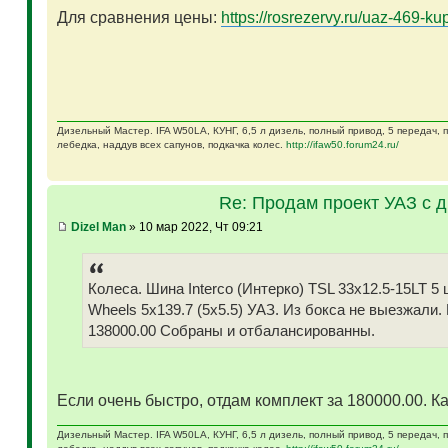
Для сравнения цены:
https://rosrezervy.ru/uaz-469-kup
Дизельный Мастер. IFA W50LA, КУНГ, 6,5 л дизель, полный привод, 5 передач,
лебедка, наддув всех сапунов, подкачка колес.
http://ifaw50.forum24.ru/
Re: Продам проект УАЗ с 
Dizel Man
» 10 мар 2022, Чт 09:21
Колеса. Шина Interco (Интерко) TSL 33x12.5-15LT
Wheels 5x139.7 (5x5.5) УАЗ. Из бокса не выезжали.
138000.00 Собраны и отбалансированны.
Если очень быстро, отдам комплект за 180000.00. Ка
Дизельный Мастер. IFA W50LA, КУНГ, 6,5 л дизель, полный привод, 5 передач,