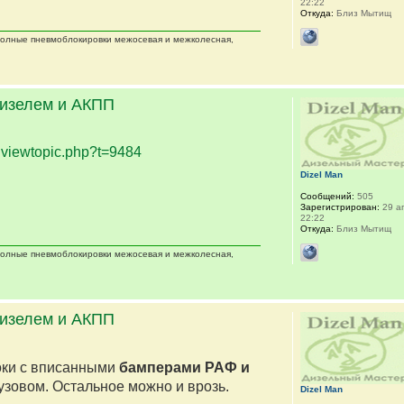
22:22
Откуда:
Близ Мытищ
 полные пневмоблокировки межосевая и межколесная,
дизелем и АКПП
.
viewtopic.php?t=9484
Dizel Man
Сообщений:
505
Зарегистрирован:
29 ап
22:22
Откуда:
Близ Мытищ
 полные пневмоблокировки межосевая и межколесная,
дизелем и АКПП
оки с вписанными
бамперами РАФ и
кузовом. Остальное можно и врозь.
Dizel Man