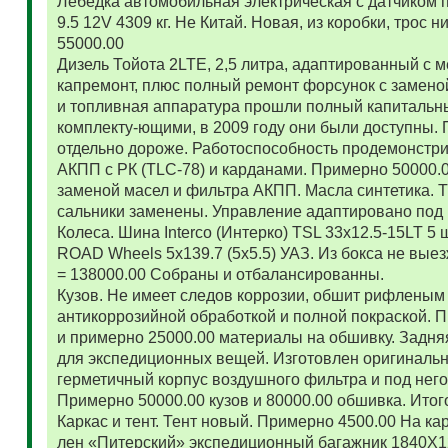
Лебедка автомобильная электрическая с датчиком 
9.5 12V 4309 кг. Не Китай. Новая, из коробки, трос
55000.00
Дизель Тойота 2LTE, 2,5 литра, адаптированный с
капремонт, плюс полный ремонт форсунок с замено
и топливная аппаратура прошли полный капитальн
комплекту-ющими, в 2009 году они были доступны. 
отдельно дороже. Работоспособность продемонстр
АКПП с РК (TLC-78) и карданами. Примерно 50000.
заменой масел и фильтра АКПП. Масла синтетика. 
сальники заменены. Управление адаптировано под 
Колеса. Шина Interco (Интерко) TSL 33x12.5-15LT 5
ROAD Wheels 5x139.7 (5x5.5) УАЗ. Из бокса не вые
= 138000.00 Собраны и отбалансированны.
Кузов. Не имеет следов коррозии, обшит рифленым
антикоррозийной обработкой и полной покраской. 
и примерно 25000.00 материалы на обшивку. Задняя
для экспедиционных вещей. Изготовлен оригиналь
герметичный корпус воздушного фильтра и под нег
Примерно 50000.00 кузов и 80000.00 обшивка. Итог
Каркас и тент. Тент новый. Примерно 4500.00 На ка
лен «Питерский» экспедиционный багажник 1840Х122