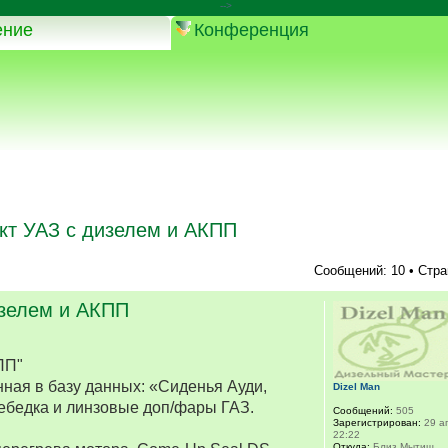
-->
ение
Конференция
кт УАЗ с дизелем и АКПП
Сообщений: 10 • Стр
изелем и АКПП
ПП"
ная в базу данных: «Сиденья Ауди,
Dizel Man
ебедка и линзовые доп/фары ГАЗ.
Сообщений:
505
Зарегистрирован:
29 ап
22:22
Откуда:
Близ Мытищ