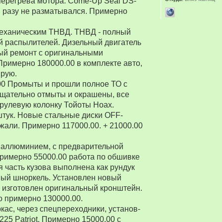
перегрева мотора. Come-Up Seal DS-
 ни разу не разматывался. Примерно
 механическим ТНВД. ТНВД - полный
й распылителей. Дизельный двигатель
ый ремонт с оригинальными
Примерно 180000.00 в комплекте авто,
ирую.
00 Промыты и прошли полное ТО с
Тщательно отмыты и окрашены, все
рулевую колонку Тойоты Ноах.
 штук. Новые стальные диски OFF-
зжали. Примерно 117000.00. + 21000.00
 аллюминием, с предварительной
Примерно 55000.00 работа по обшивке
 часть кузова выполнена как рундук
ный шноркель. Установлен новый
о изготовлен оригинальный кронштейн.
о примерно 130000.00.
ркас, через спецпереходники, установ-
5 Patriot. Примерно 15000.00 с