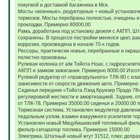
покупкой и доставкой багажника в Мск.
Мосты «военные», редукторные + новый установоч
тормозов. Мосты перебраны полностью, очищены и
прокладки. Примерно 80000.00
Рама, доработана под установку дизеля с АКПП. 
сохранены. В процессе постройки менялся цвет, ра
коррозии, произведена в начале 70-х годов.
Рессоры, практически новые, перебранные и окраш
полистно прокованы.
Рулевая колонка от а/м Тойота Ноах, с гидроусил
АКПП и замком зажигания. Примерно 8000.00 Изго
Рулевой редуктор от «праворульного» ТЛК-80 с кла
зависимости от скорости движения авто. Примерно
Сиденья передние «Тойота Лэнд Круизер Прадо 78
регулировкой жесткости и амортизацией. Задние, о
от ТЛК-78. Примерно 35000.00 сиденья и 20000.00
Тормозная система. Установлен модулятор давлени
педальным узлом, взамен вакуумного усилителя то
Установлен новый Мицубишевский топливный фильт
фильтр-сепаратор топлива. Примерно 15000.00
Электрика. Штатный новый жгут 31512, плюс допраз