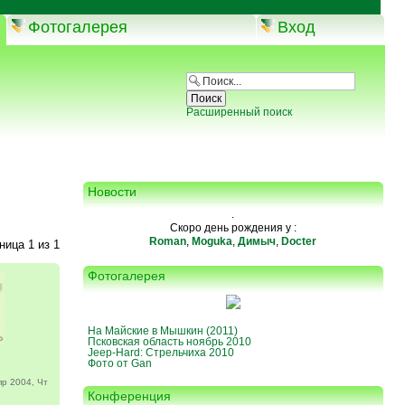
Фотогалерея
Вход
Расширенный поиск
Новости
.
Скоро день рождения у :
Roman
,
Moguka
,
Димыч
,
Docter
аница
1
из
1
Фотогалерея
На Майские в Мышкин (2011)
Псковская область ноябрь 2010
Jeep-Hard: Стрельчиха 2010
Фото от Gan
р 2004, Чт
Конференция