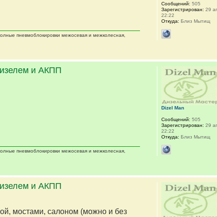
Сообщений:
505
Зарегистрирован:
29 ап
22:22
Откуда:
Близ Мытищ
 полные пневмоблокировки межосевая и межколесная,
дизелем и АКПП
Dizel Man
Сообщений:
505
Зарегистрирован:
29 ап
22:22
Откуда:
Близ Мытищ
 полные пневмоблокировки межосевая и межколесная,
дизелем и АКПП
мой, мостами, салоном (можно и без