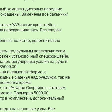
ный комплект дисковых передних
 окрашены. Заменены все сальники/
Штатные УАЗовские кронштейны
ма перекрашивалась. Без следов
енные полистно, дополнительно
ителем, подрульным переключателем
товлен установочный спецкронштейн.
паном регулировки усилия на руле в
 35000.00
» на пневмоплатформе, с
ткидные сиденья над рундуком, так же
 пневмоплатфома.
я от а/м Форд Скорпион с штатным
рмозов. Примерно 5000.00
р в комплекте и, дополнительный
водка на основные узлы. Все