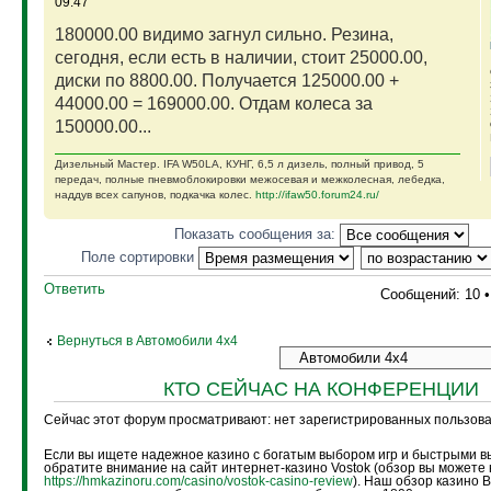
09:47
180000.00 видимо загнул сильно. Резина,
сегодня, если есть в наличии, стоит 25000.00,
диски по 8800.00. Получается 125000.00 +
44000.00 = 169000.00. Отдам колеса за
150000.00...
Дизельный Мастер. IFA W50LA, КУНГ, 6,5 л дизель, полный привод, 5
передач, полные пневмоблокировки межосевая и межколесная, лебедка,
наддув всех сапунов, подкачка колес.
http://ifaw50.forum24.ru/
Показать сообщения за:
Поле сортировки
Ответить
Сообщений: 10 
Вернуться в Автомобили 4х4
КТО СЕЙЧАС НА КОНФЕРЕНЦИИ
Сейчас этот форум просматривают: нет зарегистрированных пользоват
Если вы ищете надежное казино с богатым выбором игр и быстрыми в
обратите внимание на сайт интернет-казино Vostok (обзор вы можете 
https://hmkazinoru.com/casino/vostok-casino-review
). Наш обзор казино 