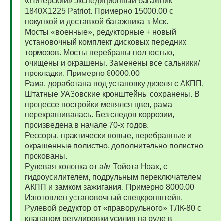
«Питерский» экспедиционный багажник
1840Х1225 Patriot. Примерно 15000.00 с
покупкой и доставкой багажника в Мск.
Мосты «военные», редукторные + новый
установочный комплект дисковых передних
тормозов. Мосты перебраны полностью,
очищены и окрашены. Заменены все сальники/
прокладки. Примерно 80000.00
Рама, доработана под установку дизеля с АКПП.
Штатные УАЗовские кронштейны сохранены. В
процессе постройки менялся цвет, рама
перекрашивалась. Без следов коррозии,
произведена в начале 70-х годов.
Рессоры, практически новые, перебранные и
окрашенные полистно, дополнительно полистно
прокованы.
Рулевая колонка от а/м Тойота Ноах, с
гидроусилителем, подрульным переключателем
АКПП и замком зажигания. Примерно 8000.00
Изготовлен установочный спецкронштейн.
Рулевой редуктор от «праворульного» ТЛК-80 с
клапаном регулировки усилия на руле в