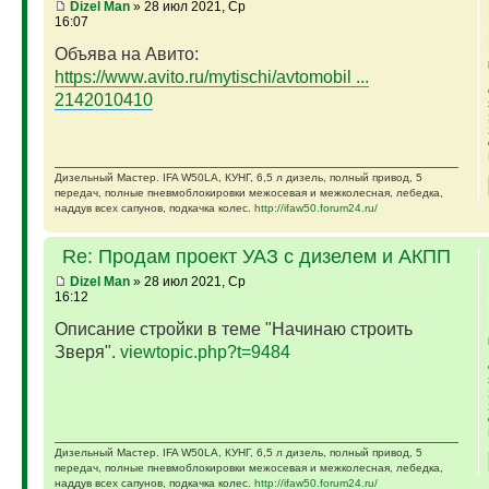
Dizel Man
» 28 июл 2021, Ср
16:07
Объява на Авито:
https://www.avito.ru/mytischi/avtomobil ...
2142010410
Дизельный Мастер. IFA W50LA, КУНГ, 6,5 л дизель, полный привод, 5
передач, полные пневмоблокировки межосевая и межколесная, лебедка,
наддув всех сапунов, подкачка колес.
http://ifaw50.forum24.ru/
Re: Продам проект УАЗ с дизелем и АКПП
Dizel Man
» 28 июл 2021, Ср
16:12
Описание стройки в теме "Начинаю строить
Зверя".
viewtopic.php?t=9484
Дизельный Мастер. IFA W50LA, КУНГ, 6,5 л дизель, полный привод, 5
передач, полные пневмоблокировки межосевая и межколесная, лебедка,
наддув всех сапунов, подкачка колес.
http://ifaw50.forum24.ru/