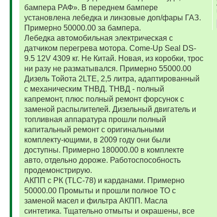
бампера РАФ». В переднем бампере
установлена лебедка и линзовые доп/фары ГАЗ.
Примерно 50000.00 за бампера.
Лебедка автомобильная электрическая с
датчиком перегрева мотора. Come-Up Seal DS-
9.5 12V 4309 кг. Не Китай. Новая, из коробки, трос
ни разу не разматывался. Примерно 55000.00
Дизель Тойота 2LTE, 2,5 литра, адаптированный
с механическим ТНВД. ТНВД - полный
капремонт, плюс полный ремонт форсунок с
заменой распылителей. Дизельный двигатель и
топливная аппаратура прошли полный
капитальный ремонт с оригинальными
комплекту-ющими, в 2009 году они были
доступны. Примерно 180000.00 в комплекте
авто, отдельно дороже. Работоспособность
продемонстрирую.
АКПП с РК (TLC-78) и карданами. Примерно
50000.00 Промыты и прошли полное ТО с
заменой масел и фильтра АКПП. Масла
синтетика. Тщательно отмыты и окрашены, все