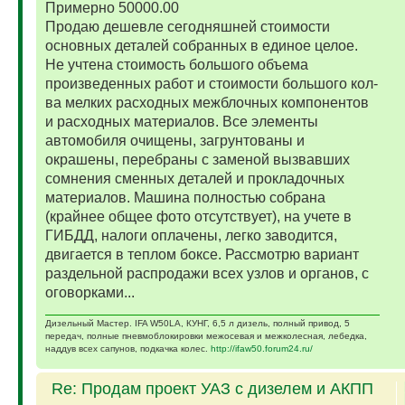
Примерно 50000.00
Продаю дешевле сегодняшней стоимости
основных деталей собранных в единое целое.
Не учтена стоимость большого объема
произведенных работ и стоимости большого кол-
ва мелких расходных межблочных компонентов
и расходных материалов. Все элементы
автомобиля очищены, загрунтованы и
окрашены, перебраны с заменой вызвавших
сомнения сменных деталей и прокладочных
материалов. Машина полностью собрана
(крайнее общее фото отсутствует), на учете в
ГИБДД, налоги оплачены, легко заводится,
двигается в теплом боксе. Рассмотрю вариант
раздельной распродажи всех узлов и органов, с
оговорками...
Дизельный Мастер. IFA W50LA, КУНГ, 6,5 л дизель, полный привод, 5
передач, полные пневмоблокировки межосевая и межколесная, лебедка,
наддув всех сапунов, подкачка колес.
http://ifaw50.forum24.ru/
Re: Продам проект УАЗ с дизелем и АКПП