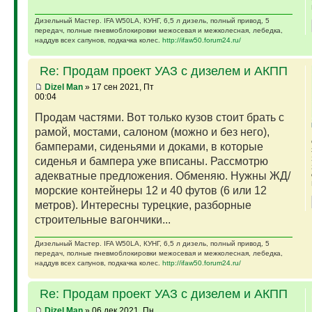
Дизельный Мастер. IFA W50LA, КУНГ, 6,5 л дизель, полный привод, 5
передач, полные пневмоблокировки межосевая и межколесная, лебедка,
наддув всех сапунов, подкачка колес.
http://ifaw50.forum24.ru/
Re: Продам проект УАЗ с дизелем и АКПП
Dizel Man
» 17 сен 2021, Пт
00:04
Продам частями. Вот только кузов стоит брать с
рамой, мостами, салоном (можно и без него),
бамперами, сиденьями и доками, в которые
сиденья и бампера уже вписаны. Рассмотрю
адекватные предложения. Обменяю. Нужны ЖД/
морские контейнеры 12 и 40 футов (6 или 12
метров). Интересны турецкие, разборные
строительные вагончики...
Дизельный Мастер. IFA W50LA, КУНГ, 6,5 л дизель, полный привод, 5
передач, полные пневмоблокировки межосевая и межколесная, лебедка,
наддув всех сапунов, подкачка колес.
http://ifaw50.forum24.ru/
Re: Продам проект УАЗ с дизелем и АКПП
Dizel Man
» 06 дек 2021, Пн