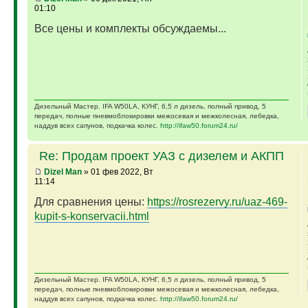
01:10
Все цены и комплекты обсуждаемы...
Дизельный Мастер. IFA W50LA, КУНГ, 6,5 л дизель, полный привод, 5
передач, полные пневмоблокировки межосевая и межколесная, лебедка,
наддув всех сапунов, подкачка колес.
http://ifaw50.forum24.ru/
Re: Продам проект УАЗ с дизелем и АКПП
Dizel Man
» 01 фев 2022, Вт
11:14
Для сравнения цены:
https://rosrezervy.ru/uaz-469-
kupit-s-konservacii.html
Дизельный Мастер. IFA W50LA, КУНГ, 6,5 л дизель, полный привод, 5
передач, полные пневмоблокировки межосевая и межколесная, лебедка,
наддув всех сапунов, подкачка колес.
http://ifaw50.forum24.ru/