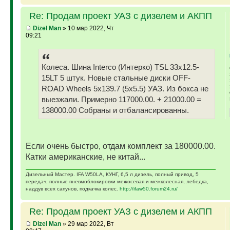
Re: Продам проект УАЗ с дизелем и АКПП
Dizel Man
» 10 мар 2022, Чт
09:21
Колеса. Шина Interco (Интерко) TSL 33x12.5-
15LT 5 штук. Новые стальные диски OFF-
ROAD Wheels 5x139.7 (5x5.5) УАЗ. Из бокса не
выезжали. Примерно 117000.00. + 21000.00 =
138000.00 Собраны и отбалансированны.
Если очень быстро, отдам комплект за 180000.00.
Катки американские, не китай...
Дизельный Мастер. IFA W50LA, КУНГ, 6,5 л дизель, полный привод, 5
передач, полные пневмоблокировки межосевая и межколесная, лебедка,
наддув всех сапунов, подкачка колес.
http://ifaw50.forum24.ru/
Re: Продам проект УАЗ с дизелем и АКПП
Dizel Man
» 29 мар 2022, Вт