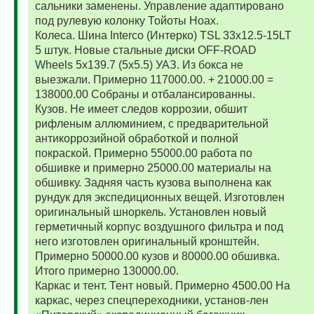
сальники заменены. Управление адаптировано
под рулевую колонку Тойоты Ноах.
Колеса. Шина Interco (Интерко) TSL 33x12.5-15LT
5 штук. Новые стальные диски OFF-ROAD
Wheels 5x139.7 (5x5.5) УАЗ. Из бокса не
выезжали. Примерно 117000.00. + 21000.00 =
138000.00 Собраны и отбалансированны.
Кузов. Не имеет следов коррозии, обшит
рифленым аллюминием, с предварительной
антикоррозийной обработкой и полной
покраской. Примерно 55000.00 работа по
обшивке и примерно 25000.00 материалы на
обшивку. Задняя часть кузова выполнена как
рундук для экспедиционных вещей. Изготовлен
оригинальный шноркель. Установлен новый
герметичный корпус воздушного фильтра и под
него изготовлен оригинальный кронштейн.
Примерно 50000.00 кузов и 80000.00 обшивка.
Итого примерно 130000.00.
Каркас и тент. Тент новый. Примерно 4500.00 На
каркас, через спецпереходники, установ-лен