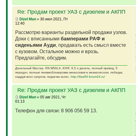
Re: Продам проект УАЗ с дизелем и АКПП
Dizel Man
» 30 июл 2021, Пт
12:40
Рассмотрю варианты раздельной продажи узлов.
Доки с вписанными
бамперами РАФ и
сиденьями Ауди
, продавать есть смысл вместе
с кузовом. Остальное можно и врозь.
Предлагайте, обсудим.
Дизельный Мастер. IFA W50LA, КУНГ, 6,5 л дизель, полный привод, 5
передач, полные пневмоблокировки межосевая и межколесная, лебедка,
наддув всех сапунов, подкачка колес.
http://ifaw50.forum24.ru/
Re: Продам проект УАЗ с дизелем и АКПП
Dizel Man
» 05 авг 2021, Чт
01:13
Телефон для связи: 8 906 056 59 13.