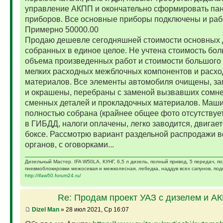
управление АКПП и окончательно сформировать па
приборов. Все основные приборы подключены и раб
Примерно 50000.00
Продаю дешевле сегодняшней стоимости основных 
собранных в единое целое. Не учтена стоимость бо
объема произведенных работ и стоимости большого 
мелких расходных межблочных компонентов и расх
материалов. Все элементы автомобиля очищены, за
и окрашены, перебраны с заменой вызвавших сомн
сменных деталей и прокладочных материалов. Маш
полностью собрана (крайнее общее фото отсутствует)
в ГИБДД, налоги оплачены, легко заводится, двигает
боксе. Рассмотрю вариант раздельной распродажи в
органов, с оговорками...
Дизельный Мастер. IFA W50LA, КУНГ, 6,5 л дизель, полный привод, 5 передач, п
пневмоблокировки межосевая и межколесная, лебедка, наддув всех сапунов, подк
http://ifaw50.forum24.ru/
Re: Продам проект УАЗ с дизелем и А
Dizel Man
» 28 июл 2021, Ср 16:07