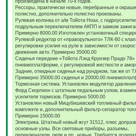
произведена в начале 70-х годов.
Рессоры, практически новые, перебранные и окраш
полистно, дополнительно полистно прокованы.
Рулевая колонка от а/м Тойота Ноах, с гидроусилите
подрульным переключателем АКПП и замком зажига
Примерно 8000.00 Изготовлен установочный спецкр
Рулевой редуктор от «праворульного» ТЛК-80 с кла
регулировки усилия на руле в зависимости от скорос
движения авто. Примерно 35000.00
Сиденья передние «Тойота Лэнд Круизер Прадо 78»
пневмоплатформе, с регулировкой жесткости и амор
Задние, откидные сиденья над рундуком, так же от Т
Примерно 35000.00 сиденья и 20000.00 пневмоплат
Тормозная система. Установлен модулятор давления
Форд Скорпион с штатным педальным узлом, взамен
усилителя тормозов. Примерно 5000.00
Установлен новый Мицубишевский топливный фильт
комплекте и, дополнительный фильтр-сепаратор топ
Примерно 15000.00
Электрика. Штатный новый жгут 31512, плюс допраз
основные узлы. Все световые приборы, разъемы,
переключатели, реле и др., новые. Требуется додела