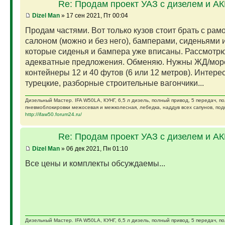
Re: Продам проект УАЗ с дизелем и А
Dizel Man
» 17 сен 2021, Пт 00:04
Продам частями. Вот только кузов стоит брать с рам
салоном (можно и без него), бамперами, сиденьями и
которые сиденья и бампера уже вписаны. Рассмотр
адекватные предложения. Обменяю. Нужны ЖД/мор
контейнеры 12 и 40 футов (6 или 12 метров). Интере
турецкие, разборные строительные вагончики...
Дизельный Мастер. IFA W50LA, КУНГ, 6,5 л дизель, полный привод, 5 передач, п
пневмоблокировки межосевая и межколесная, лебедка, наддув всех сапунов, подк
http://ifaw50.forum24.ru/
Re: Продам проект УАЗ с дизелем и А
Dizel Man
» 06 дек 2021, Пн 01:10
Все цены и комплекты обсуждаемы...
Дизельный Мастер. IFA W50LA, КУНГ, 6,5 л дизель, полный привод, 5 передач, п