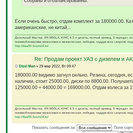
Собраны и отбалансированны.
Если очень быстро, отдам комплект за 180000.00. Ка
американские, не китай...
Дизельный Мастер. IFA W50LA, КУНГ, 6,5 л дизель, полный привод, 5 передач, п
пневмоблокировки межосевая и межколесная, лебедка, наддув всех сапунов, подк
http://ifaw50.forum24.ru/
Re: Продам проект УАЗ с дизелем и А
Dizel Man
» 29 мар 2022, Вт 09:47
180000.00 видимо загнул сильно. Резина, сегодня, ес
наличии, стоит 25000.00, диски по 8800.00. Получает
125000.00 + 44000.00 = 169000.00. Отдам колеса за 15
Дизельный Мастер. IFA W50LA, КУНГ, 6,5 л дизель, полный привод, 5 передач, п
пневмоблокировки межосевая и межколесная, лебедка, наддув всех сапунов, подк
http://ifaw50.forum24.ru/
Показать сообщения за:
Поле сорт