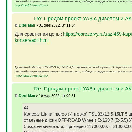
пневмоблокировки межосевая и межколесная, лебедка, наддув всех сапунов, подк
http://ifaw50.forum24.ru/
Re: Продам проект УАЗ с дизелем и А
Dizel Man
» 01 фев 2022, Вт 11:14
Для сравнения цены:
https://rosrezervy.ru/uaz-469-kupi
konservacii.html
Дизельный Мастер. IFA W50LA, КУНГ, 6,5 л дизель, полный привод, 5 передач, п
пневмоблокировки межосевая и межколесная, лебедка, наддув всех сапунов, подк
http://ifaw50.forum24.ru/
Re: Продам проект УАЗ с дизелем и А
Dizel Man
» 10 мар 2022, Чт 09:21
Колеса. Шина Interco (Интерко) TSL 33x12.5-15LT 5 
стальные диски OFF-ROAD Wheels 5x139.7 (5x5.5) У
бокса не выезжали. Примерно 117000.00. + 21000.00 