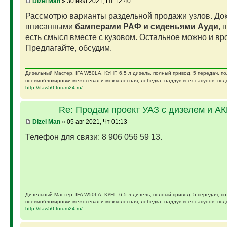
Dizel Man
» 30 июл 2021, Пт 12:40
Рассмотрю варианты раздельной продажи узлов. Док
вписанными
бамперами РАФ и сиденьями Ауди
, 
есть смысл вместе с кузовом. Остальное можно и вро
Предлагайте, обсудим.
Дизельный Мастер. IFA W50LA, КУНГ, 6,5 л дизель, полный привод, 5 передач, п
пневмоблокировки межосевая и межколесная, лебедка, наддув всех сапунов, подк
http://ifaw50.forum24.ru/
Re: Продам проект УАЗ с дизелем и А
Dizel Man
» 05 авг 2021, Чт 01:13
Телефон для связи: 8 906 056 59 13.
Дизельный Мастер. IFA W50LA, КУНГ, 6,5 л дизель, полный привод, 5 передач, п
пневмоблокировки межосевая и межколесная, лебедка, наддув всех сапунов, подк
http://ifaw50.forum24.ru/