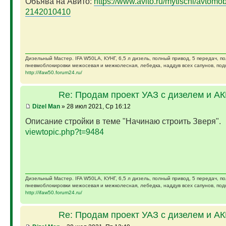
Объява на Авито:
https://www.avito.ru/mytischi/avtomobil
2142010410
Дизельный Мастер. IFA W50LA, КУНГ, 6,5 л дизель, полный привод, 5 передач, п
пневмоблокировки межосевая и межколесная, лебедка, наддув всех сапунов, подк
http://ifaw50.forum24.ru/
Re: Продам проект УАЗ с дизелем и А
Dizel Man
» 28 июл 2021, Ср 16:12
Описание стройки в теме "Начинаю строить Зверя".
viewtopic.php?t=9484
Дизельный Мастер. IFA W50LA, КУНГ, 6,5 л дизель, полный привод, 5 передач, п
пневмоблокировки межосевая и межколесная, лебедка, наддув всех сапунов, подк
http://ifaw50.forum24.ru/
Re: Продам проект УАЗ с дизелем и А