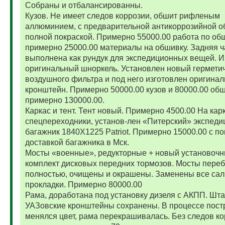
Собраны и отбалансированны.
Кузов. Не имеет следов коррозии, обшит рифленым
аллюминием, с предварительной антикоррозийной о
полной покраской. Примерно 55000.00 работа по об
примерно 25000.00 материалы на обшивку. Задняя ч
выполнена как рундук для экспедиционных вещей. И
оригинальный шноркель. Установлен новый гермети
воздушного фильтра и под него изготовлен оригина
кронштейн. Примерно 50000.00 кузов и 80000.00 обш
примерно 130000.00.
Каркас и тент. Тент новый. Примерно 4500.00 На карк
спецпереходники, установ-лен «Питерский» экспед
багажник 1840Х1225 Patriot. Примерно 15000.00 с по
доставкой багажника в Мск.
Мосты «военные», редукторные + новый установоч
комплект дисковых передних тормозов. Мосты пере
полностью, очищены и окрашены. Заменены все сал
прокладки. Примерно 80000.00
Рама, доработана под установку дизеля с АКПП. Шт
УАЗовские кронштейны сохранены. В процессе пост
менялся цвет, рама перекрашивалась. Без следов ко