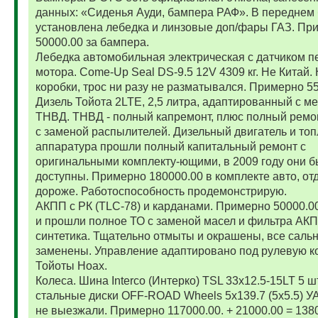
данных: «Сиденья Ауди, бампера РАФ». В переднем
установлена лебедка и линзовые доп/фары ГАЗ. Пр
50000.00 за бампера.
Лебедка автомобильная электрическая с датчиком п
мотора. Come-Up Seal DS-9.5 12V 4309 кг. Не Китай. 
коробки, трос ни разу не разматывался. Примерно 5
Дизель Тойота 2LTE, 2,5 литра, адаптированный с м
ТНВД. ТНВД - полный капремонт, плюс полный ремо
с заменой распылителей. Дизельный двигатель и то
аппаратура прошли полный капитальный ремонт с
оригинальными комплекту-ющими, в 2009 году они 
доступны. Примерно 180000.00 в комплекте авто, от
дороже. Работоспособность продемонстрирую.
АКПП с РК (TLC-78) и карданами. Примерно 50000.
и прошли полное ТО с заменой масел и фильтра АК
синтетика. Тщательно отмыты и окрашены, все саль
заменены. Управление адаптировано под рулевую к
Тойоты Ноах.
Колеса. Шина Interco (Интерко) TSL 33x12.5-15LT 5 
стальные диски OFF-ROAD Wheels 5x139.7 (5x5.5) УА
не выезжали. Примерно 117000.00. + 21000.00 = 138