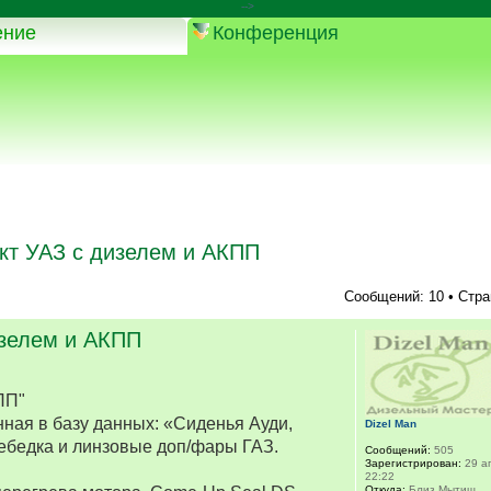
-->
ение
Конференция
кт УАЗ с дизелем и АКПП
Сообщений: 10 • Стр
изелем и АКПП
ПП"
ная в базу данных: «Сиденья Ауди,
Dizel Man
ебедка и линзовые доп/фары ГАЗ.
Сообщений:
505
Зарегистрирован:
29 ап
22:22
Откуда:
Близ Мытищ