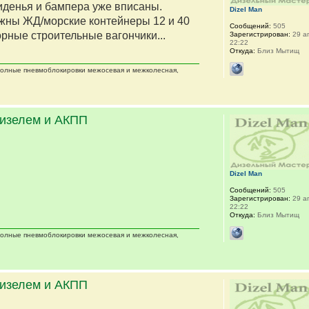
сиденья и бампера уже вписаны.
Dizel Man
жны ЖД/морские контейнеры 12 и 40
Сообщений:
505
орные строительные вагончики...
Зарегистрирован:
29 ап
22:22
Откуда:
Близ Мытищ
 полные пневмоблокировки межосевая и межколесная,
дизелем и АКПП
Dizel Man
Сообщений:
505
Зарегистрирован:
29 ап
22:22
Откуда:
Близ Мытищ
 полные пневмоблокировки межосевая и межколесная,
дизелем и АКПП