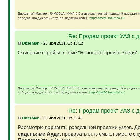
Дизельный Мастер. IFA W50LA, КУНГ, 6,5 л дизель, полный привод, 5 передач,
лебедка, наддув всех сапунов, подкачка колес.
http://ifaw50.forum24.ru/
Re: Продам проект УАЗ с 
Dizel Man
» 28 июл 2021, Ср 16:12
Описание стройки в теме "Начинаю строить Зверя"
Дизельный Мастер. IFA W50LA, КУНГ, 6,5 л дизель, полный привод, 5 передач,
лебедка, наддув всех сапунов, подкачка колес.
http://ifaw50.forum24.ru/
Re: Продам проект УАЗ с 
Dizel Man
» 30 июл 2021, Пт 12:40
Рассмотрю варианты раздельной продажи узлов. Д
сиденьями Ауди
, продавать есть смысл вместе с 