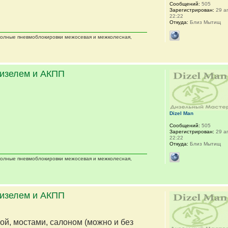
Сообщений:
505
Зарегистрирован:
29 ап
22:22
Откуда:
Близ Мытищ
 полные пневмоблокировки межосевая и межколесная,
дизелем и АКПП
Dizel Man
Сообщений:
505
Зарегистрирован:
29 ап
22:22
Откуда:
Близ Мытищ
 полные пневмоблокировки межосевая и межколесная,
дизелем и АКПП
мой, мостами, салоном (можно и без