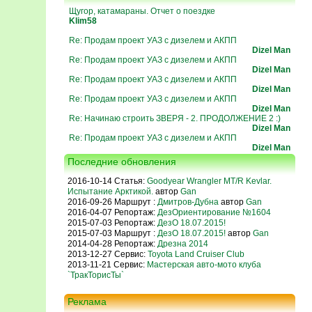
Щугор, катамараны. Отчет о поездке
Klim58
Re: Продам проект УАЗ с дизелем и АКПП
Dizel Man
Re: Продам проект УАЗ с дизелем и АКПП
Dizel Man
Re: Продам проект УАЗ с дизелем и АКПП
Dizel Man
Re: Продам проект УАЗ с дизелем и АКПП
Dizel Man
Re: Начинаю строить ЗВЕРЯ - 2. ПРОДОЛЖЕНИЕ 2 :)
Dizel Man
Re: Продам проект УАЗ с дизелем и АКПП
Dizel Man
Последние обновления
2016-10-14 Статья:
Goodyear Wrangler MT/R Kevlar.
Испытание Арктикой.
автор
Gan
2016-09-26 Маршрут :
Дмитров-Дубна
автор
Gan
2016-04-07 Репортаж:
ДезОриентирование №1604
2015-07-03 Репортаж:
ДезО 18.07.2015!
2015-07-03 Маршрут :
ДезО 18.07.2015!
автор
Gan
2014-04-28 Репортаж:
Дрезна 2014
2013-12-27 Сервис:
Toyota Land Cruiser Club
2013-11-21 Сервис:
Мастерская авто-мото клуба
`ТракТорисТы`
Реклама