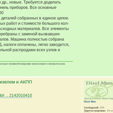
 др., новые. Требуется доделать
нель приборов. Все основные
00
деталей собранных в единое целое.
ых работ и стоимости большого кол-
асходных материалов. Все элементы
еребраны с заменой вызвавших
алов. Машина полностью собрана
Д, налоги оплачены, легко заводится,
ельной распродажи всех узлов и
 полные пневмоблокировки межосевая и межколесная,
дизелем и АКПП
bil ... 2142010410
Dizel Man
Сообщений:
505
Зарегистрирован:
29 ап