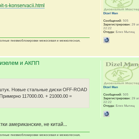
it-s-konservacii.html
Dizel Man
Сообщений:
505
Зарегистрирован:
29 ап
22:22
Откуда:
Близ Мытищ
 полные пневмоблокировки межосевая и межколесная,
дизелем и АКПП
Dizel Man
 5 штук. Новые стальные диски OFF-ROAD
Сообщений:
505
 Примерно 117000.00. + 21000.00 =
Зарегистрирован:
29 ап
22:22
Откуда:
Близ Мытищ
тки американские, не китай...
 полные пневмоблокировки межосевая и межколесная,