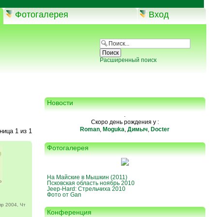
Фотогалерея
Вход
Расширенный поиск
Новости
.
Скоро день рождения у :
Roman
,
Moguka
,
Димыч
,
Docter
аница
1
из
1
Фотогалерея
На Майские в Мышкин (2011)
Псковская область ноябрь 2010
Jeep-Hard: Стрельчиха 2010
Фото от Gan
р 2004, Чт
Конференция