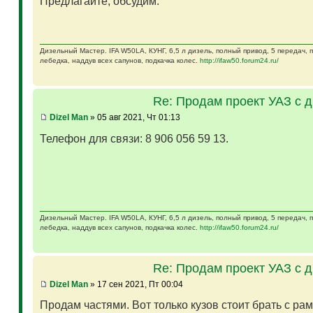
Предлагайте, обсудим.
Дизельный Мастер. IFA W50LA, КУНГ, 6,5 л дизель, полный привод, 5 передач,
лебедка, наддув всех сапунов, подкачка колес.
http://ifaw50.forum24.ru/
Re: Продам проект УАЗ с 
Dizel Man
» 05 авг 2021, Чт 01:13
Телефон для связи: 8 906 056 59 13.
Дизельный Мастер. IFA W50LA, КУНГ, 6,5 л дизель, полный привод, 5 передач,
лебедка, наддув всех сапунов, подкачка колес.
http://ifaw50.forum24.ru/
Re: Продам проект УАЗ с 
Dizel Man
» 17 сен 2021, Пт 00:04
Продам частями. Вот только кузов стоит брать с ра