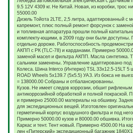
Лебедка автомобильная электрическая с датчиком 
9.5 12V 4309 кг. Не Китай. Новая, из коробки, трос
55000.00
Дизель Тойота 2LTE, 2,5 литра, адаптированный с
капремонт, плюс полный ремонт форсунок с замено
и топливная аппаратура прошли полный капитальн
комплекту-ющими, в 2009 году они были доступны. 
отдельно дороже. Работоспособность продемонстр
АКПП с РК (TLC-78) и карданами. Примерно 50000.
заменой масел и фильтра АКПП. Масла синтетика. 
сальники заменены. Управление адаптировано под 
Колеса. Шина Interco (Интерко) TSL 33x12.5-15LT 5
ROAD Wheels 5x139.7 (5x5.5) УАЗ. Из бокса не вые
= 138000.00 Собраны и отбалансированны.
Кузов. Не имеет следов коррозии, обшит рифленым
антикоррозийной обработкой и полной покраской. 
и примерно 25000.00 материалы на обшивку. Задняя
для экспедиционных вещей. Изготовлен оригиналь
герметичный корпус воздушного фильтра и под нег
Примерно 50000.00 кузов и 80000.00 обшивка. Итог
Каркас и тент. Тент новый. Примерно 4500.00 На ка
лен «Питерский» экспедиционный багажник 1840Х122