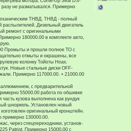
перегрева мотора. Come-Up Seal DS-
 ни разу не разматывался. Примерно
 механическим ТНВД. ТНВД - полный
й распылителей. Дизельный двигатель
ый ремонт с оригинальными
Примерно 180000.00 в комплекте авто,
ирую.
00 Промыты и прошли полное ТО с
Тщательно отмыты и окрашены, все
рулевую колонку Тойоты Ноах.
 штук. Новые стальные диски OFF-
зжали. Примерно 117000.00. + 21000.00
 аллюминием, с предварительной
Примерно 55000.00 работа по обшивке
 часть кузова выполнена как рундук
ный шноркель. Установлен новый
о изготовлен оригинальный кронштейн.
о примерно 130000.00.
ркас, через спецпереходники, установ-
5 Patriot. Примерно 15000.00 с