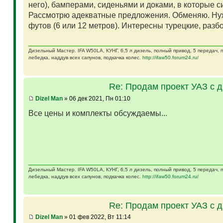
него), бамперами, сиденьями и доками, в которые 
Рассмотрю адекватные предложения. Обменяю. Ну
футов (6 или 12 метров). Интересны турецкие, разб
Дизельный Мастер. IFA W50LA, КУНГ, 6,5 л дизель, полный привод, 5 передач,
лебедка, наддув всех сапунов, подкачка колес.
http://ifaw50.forum24.ru/
Re: Продам проект УАЗ с 
Dizel Man
» 06 дек 2021, Пн 01:10
Все цены и комплекты обсуждаемы...
Дизельный Мастер. IFA W50LA, КУНГ, 6,5 л дизель, полный привод, 5 передач,
лебедка, наддув всех сапунов, подкачка колес.
http://ifaw50.forum24.ru/
Re: Продам проект УАЗ с 
Dizel Man
» 01 фев 2022, Вт 11:14