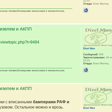
22:22
Откуда:
Близ Мытищ
 полные пневмоблокировки межосевая и межколесная,
дизелем и АКПП
.
viewtopic.php?t=9484
Dizel Man
Сообщений:
505
Зарегистрирован:
29 ап
22:22
Откуда:
Близ Мытищ
 полные пневмоблокировки межосевая и межколесная,
дизелем и АКПП
оки с вписанными
бамперами РАФ и
кузовом. Остальное можно и врозь.
Dizel Man