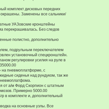
ный комплект дисковых передних
 окрашены. Заменены все сальники/
Штатные УАЗовские кронштейны
ма перекрашивалась. Без следов
енные полистно, дополнительно
ителем, подрульным переключателем
товлен установочный спецкронштейн.
паном регулировки усилия на руле в
 35000.00
» на пневмоплатформе, с
ткидные сиденья над рундуком, так же
 пневмоплатфома.
я от а/м Форд Скорпион с штатным
рмозов. Примерно 5000.00
р в комплекте и, дополнительный
водка на основные узлы. Все