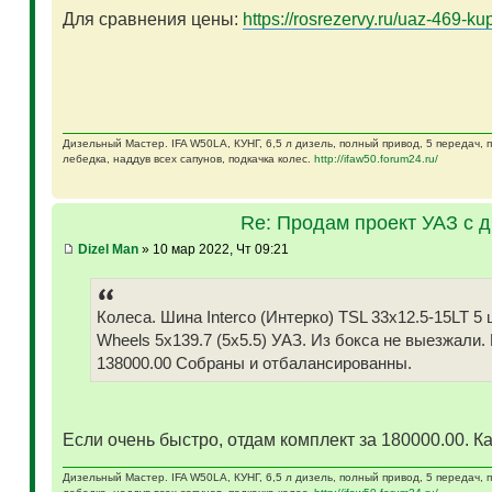
Для сравнения цены:
https://rosrezervy.ru/uaz-469-kup
Дизельный Мастер. IFA W50LA, КУНГ, 6,5 л дизель, полный привод, 5 передач,
лебедка, наддув всех сапунов, подкачка колес.
http://ifaw50.forum24.ru/
Re: Продам проект УАЗ с 
Dizel Man
» 10 мар 2022, Чт 09:21
Колеса. Шина Interco (Интерко) TSL 33x12.5-15LT
Wheels 5x139.7 (5x5.5) УАЗ. Из бокса не выезжали.
138000.00 Собраны и отбалансированны.
Если очень быстро, отдам комплект за 180000.00. Ка
Дизельный Мастер. IFA W50LA, КУНГ, 6,5 л дизель, полный привод, 5 передач,