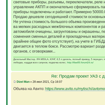
световые приборы, разъемы, переключатели, реле и
управление АКПП и окончательно сформировать па
приборы подключены и работают. Примерно 50000.
Продаю дешевле сегодняшней стоимости основных 
Не учтена стоимость большого объема произведенн
ва мелких расходных межблочных компонентов и р
автомобиля очищены, загрунтованы и окрашены, п
сомнения сменных деталей и прокладочных матери
(крайнее общее фото отсутствует), на учете в ГИБД
двигается в теплом боксе. Рассмотрю вариант разд
органов, с оговорками...
Дизельный Мастер. IFA W50LA, КУНГ, 6,5 л дизель, полный привод, 5 передач,
лебедка, наддув всех сапунов, подкачка колес.
http://ifaw50.forum24.ru/
Re: Продам проект УАЗ с 
Dizel Man
» 28 июл 2021, Ср 16:07
Объява на Авито:
https://www.avito.ru/mytischi/avtomo