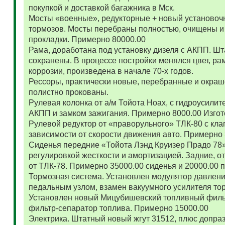
покупкой и доставкой багажника в Мск.
Мосты «военные», редукторные + новый установоч
тормозов. Мосты перебраны полностью, очищены и
прокладки. Примерно 80000.00
Рама, доработана под установку дизеля с АКПП. 
сохранены. В процессе постройки менялся цвет, ра
коррозии, произведена в начале 70-х годов.
Рессоры, практически новые, перебранные и окраш
полистно прокованы.
Рулевая колонка от а/м Тойота Ноах, с гидроусил
АКПП и замком зажигания. Примерно 8000.00 Изго
Рулевой редуктор от «праворульного» ТЛК-80 с кла
зависимости от скорости движения авто. Примерно
Сиденья передние «Тойота Лэнд Круизер Прадо 78
регулировкой жесткости и амортизацией. Задние, о
от ТЛК-78. Примерно 35000.00 сиденья и 20000.00
Тормозная система. Установлен модулятор давлени
педальным узлом, взамен вакуумного усилителя то
Установлен новый Мицубишевский топливный фильт
фильтр-сепаратор топлива. Примерно 15000.00
Электрика. Штатный новый жгут 31512, плюс допраз