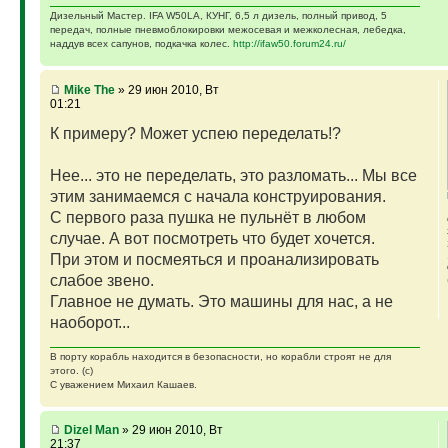
Дизельный Мастер. IFA W50LA, КУНГ, 6,5 л дизель, полный привод, 5
передач, полные пневмоблокировки межосевая и межколесная, лебедка,
наддув всех сапунов, подкачка колес.
http://ifaw50.forum24.ru/
Mike The
» 29 июн 2010, Вт
01:21
К примеру? Может успею переделать!?
Нее... это не переделать, это разломать... Мы все
этим занимаемся с начала конструирования.
С первого раза пушка не пульнёт в любом
случае. А вот посмотреть что будет хочется.
При этом и посмеяться и проанализировать
слабое звено.
Главное не думать. Это машины для нас, а не
наоборот...
В порту корабль находится в безопасности, но корабли строят не для
этого. (с)
С уважением Михаил Кашаев.
Dizel Man
» 29 июн 2010, Вт
21:37