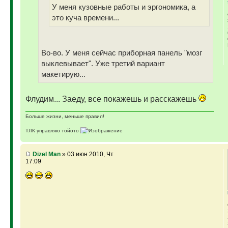
У меня кузовные работы и эргономика, а
это куча времени...
Во-во. У меня сейчас приборная панель "мозг
выклевывает". Уже третий вариант
макетирую...
Флудим... Заеду, все покажешь и расскажешь
Больше жизни, меньше правил!
ТЛК управляю тойото
ГАЗ-69 ДЖАЗ - строю мечту
ГАЗ-69 рок-н-ролл - еще одна задумка
Если что, на связи (909)640-3030
Dizel Man
» 03 июн 2010, Чт
17:09