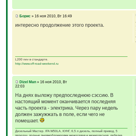
Борис
» 16 ноя 2010, Вт 16:49
интересно продолжение этого проекта.
L200 nev в стандарте.
http://www.off-road-weekend.ru
Dizel Man
» 16 ноя 2010, Вт
22:03
На днях выложу предпоследнюю сэссию. В
настоящий момент оканчивается последняя
часть проекта - электрика. Через пару недель
должен зажужжать в поле, если чего не
помешает.
Дизельный Мастер. IFA W50LA, КУНГ, 6,5 л дизель, полный привод, 5
передач, полные пневмоблокировки межосевая и межколесная, лебедка,