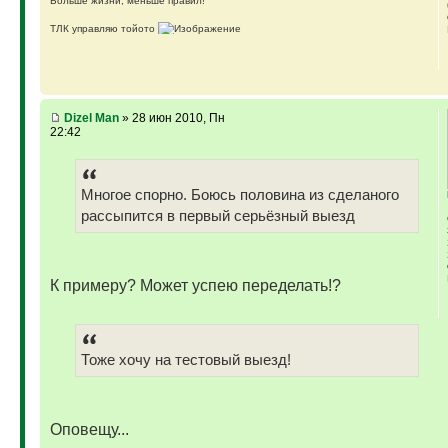
Больше жизни, меньше правил!
ТЛК управляю тойото
ГАЗ-69 ДЖАЗ - строю мечту
ГАЗ-69 рок-н-ролл - еще одна задумка
Если что, на связи (909)640-3030
Dizel Man
» 28 июн 2010, Пн
22:42
Многое спорно. Боюсь половина из сделаного
рассыпится в первый серьёзный выезд
К примеру? Может успею переделать!?
Тоже хочу на тестовый выезд!
Оповещу...