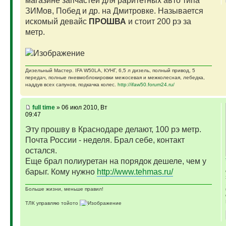
магазине запчастей для раритетных авто типа
ЗИМов, Побед и др. на Дмитровке. Называется
искомый девайс
ПРОШВА
и стоит 200 рэ за
метр.
Дизельный Мастер. IFA W50LA, КУНГ, 6,5 л дизель, полный привод, 5
передач, полные пневмоблокировки межосевая и межколесная, лебедка,
наддув всех сапунов, подкачка колес.
http://ifaw50.forum24.ru/
full time
» 06 июл 2010, Вт
09:47
Эту прошву в Краснодаре делают, 100 рэ метр.
Почта России - неделя. Брал себе, контакт
остался.
Еще брал полиуретан на порядок дешеле, чем у
барыг. Кому нужно
http://www.tehmas.ru/
Больше жизни, меньше правил!
ТЛК управляю тойото
ГАЗ-69 ДЖАЗ - строю мечту
ГАЗ-69 рок-н-ролл - еще одна задумка
Если что, на связи (909)640-3030