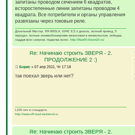
запитаны проводом сечением 6 квадратов,
всторостепенные линии запитаны проводом 4
квадрата. Все потребители и органы управления
развязаны через токовые реле.
Дизельный Мастер. IFA W50LA, КУНГ, 6,5 л дизель, полный привод, 5
передач, полные пневмоблокировки межосевая и межколесная, лебедка,
наддув всех сапунов, подкачка колес.
http://ifaw50.forum24.ru/
Re: Начинаю строить ЗВЕРЯ - 2.
ПРОДОЛЖЕНИЕ 2 :)
Борис
» 07 апр 2011, Чт 17:16
так поехал зверь или нет?
L200 nev в стандарте.
http://www.off-road-weekend.ru
Re: Начинаю строить ЗВЕРЯ - 2.