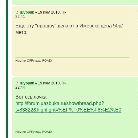
Шуррик
» 19 июл 2010, Пн
22:41
Еще эту "прошву" делают в Ижевске цена 50р/
метр.
Нам по OFFу ваш ROAD/
Шуррик
» 19 июл 2010, Пн
22:44
Вот ссылочка
http://forum.uazbuka.ru/showthread.php?
t=83822&highlight=%EF%F0%EE%F8%E2%E0
Нам по OFFу ваш ROAD/