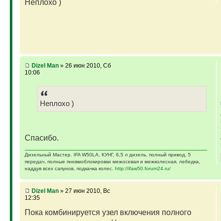
Неплохо )
Dizel Man
» 26 июн 2010, Сб
10:06
Неплохо )
Спасибо.
Дизельный Мастер. IFA W50LA, КУНГ, 6,5 л дизель, полный привод, 5
передач, полные пневмоблокировки межосевая и межколесная, лебедка,
наддув всех сапунов, подкачка колес.
http://ifaw50.forum24.ru/
Dizel Man
» 27 июн 2010, Вс
12:35
Пока комбинируется узел включения полного