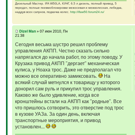
Дизельный Мастер. IFA W50LA, КУНГ, 6,5 л дизель, полный привод, 5
передач, полные пневмоблокировки межосевая и межколесная, лебедка,
наддув всех сапунов, подкачка колес.
http://ifaw50.forum24.ru/
Dizel Man
» 07 июн 2010, Пн
21:38
Сегодня весьма шустро решил проблему
управления АКПП. Честно сказать сильно
напрягался до начала работ, по этому поводу. У
Крузака привод АКПП "дергает" механическая
кулиса, у Ноаха трос. Даже не предполагал что
можно все оперативно замиксовать.
На
всякий случай метнулся к товарищу у которого
донорил сам руль и прикупил трос управления.
Каково же было удивление, когда все
кронштейны встали на АКПП как "родные". Все
что пришлось сотворить, это отверстие под трос
в кузове УАЗа. За один день, включая
транспортные мероприятия, и привод
установлен...