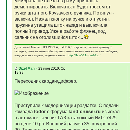
мембрана не влезла в раму, пришлось
демонтировать. Включаться будет тросом от
ручки штатного Крузачьего ручника. Потянул -
включил. Нажал кнопку на ручке и отпустил,
пружина утащила шток назад и выключила
полный привод. Уже в работе флянец под
сальник на оголившийся шток...
Дизельный Мастер. IFA W50LA, КУНГ, 6,5 л дизель, полный привод, 5
передач, полные пневмоблокировки межосевая и межколесная, лебедка,
наддув всех сапунов, подкачка колес.
http://ifaw50.forum24.ru/
Dizel Man
» 23 июн 2010, Ср
19:39
Переходник кардан/диффер.
Приступили к модернизации раздатки. С подачи
комрада
todor
с форума l
and-cruiser.ru
изыскал
в автомаге сальник ГАЗ каталожный № 017425
по цене 10 рэ. Внешний размер 35, внутренний
20. Толщина штока включения полного привода