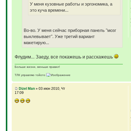
У меня кузовные работы и эргономика, а
это куча времени...
Во-во. У меня сейчас приборная панель "мозг
выклевывает". Уже третий вариант
макетирую...
Флудим... Заеду, все покажешь и расскажешь
Больше жизни, меньше правил!
ТЛК управляю тойото
ГАЗ-69 ДЖАЗ - строю мечту
ГАЗ-69 рок-н-ролл - еще одна задумка
Если что, на связи (909)640-3030
Dizel Man
» 03 июн 2010, Чт
17:09