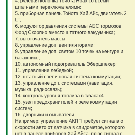
4. рулевая колонка Тойота Ноах со всеми
штатными переключателями;
5. приборная панель Тойота Хай Айс, двигатель 2
LT;
6. модулятор давления системы АБС тормозов
Форд Скорпио вместо штатного вакуумника;
7. выключатель массы;
8. управление доп. вентиляторами;
9. управление доп. светом 10 точек на кенгуре и
багажнике;
10. автономный подогреватель Эбершпехер;
11. управление лебедкой;
12. штатный свет и новая система коммутации;
13. управление доп. системами (навигация,
музыка, радиосвязь);
14. контроль уровня топлива в т/баках4
15. узел предохранителей и реле коммутации
систем;
16. дворники и омыватели...
Например: управление АКПП требует сигнала о
скорости авто от датчика в спидометре, которого
нет в панеле приборов Хай Айса, плюс сигнал с