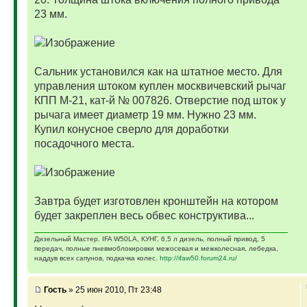
23 мм.
Сальник установился как на штатное место. Для
управления штоком куплен москвичевский рычаг
КПП М-21, кат-й № 007826. Отверстие под шток у
рычага имеет диаметр 19 мм. Нужно 23 мм.
Купил конусное сверло для доработки
посадочного места.
Завтра будет изготовлен кронштейн на котором
будет закреплен весь обвес конструктива...
Дизельный Мастер. IFA W50LA, КУНГ, 6,5 л дизель, полный привод, 5
передач, полные пневмоблокировки межосевая и межколесная, лебедка,
наддув всех сапунов, подкачка колес.
http://ifaw50.forum24.ru/
Гость
» 25 июн 2010, Пт 23:48