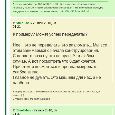
Дизельный Мастер. IFA W50LA, КУНГ, 6,5 л дизель, полный привод, 5
передач, полные пневмоблокировки межосевая и межколесная, лебедка,
наддув всех сапунов, подкачка колес.
http://ifaw50.forum24.ru/
Mike The
» 29 июн 2010, Вт
01:21
К примеру? Может успею переделать!?
Нее... это не переделать, это разломать... Мы все
этим занимаемся с начала конструирования.
С первого раза пушка не пульнёт в любом
случае. А вот посмотреть что будет хочется.
При этом и посмеяться и проанализировать
слабое звено.
Главное не думать. Это машины для нас, а не
наоборот...
В порту корабль находится в безопасности, но корабли строят не для
этого. (с)
С уважением Михаил Кашаев.
Dizel Man
» 29 июн 2010, Вт
21:37