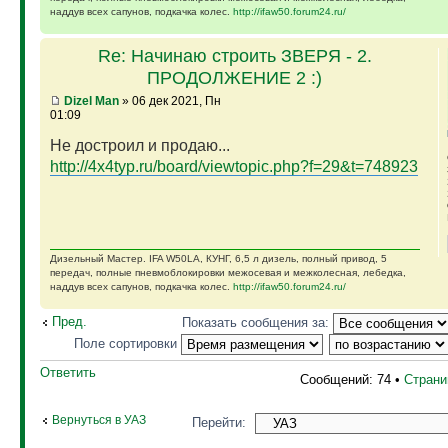
наддув всех сапунов, подкачка колес.
http://ifaw50.forum24.ru/
Re: Начинаю строить ЗВЕРЯ - 2.
ПРОДОЛЖЕНИЕ 2 :)
Dizel Man
» 06 дек 2021, Пн
01:09
Не достроил и продаю...
http://4x4typ.ru/board/viewtopic.php?f=29&t=748923
Дизельный Мастер. IFA W50LA, КУНГ, 6,5 л дизель, полный привод, 5
передач, полные пневмоблокировки межосевая и межколесная, лебедка,
наддув всех сапунов, подкачка колес.
http://ifaw50.forum24.ru/
Пред.
Показать сообщения за:
Поле сортировки
Ответить
Сообщений: 74 •
Стран
Вернуться в УАЗ
Перейти: