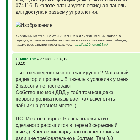
074116. В капоте планируется откидная панель
для доступа к разъему управления.
Дизельный Мастер. IFA W50LA, КУНГ, 6,5 л дизель, полный привод, 5
передач, полные пневмоблокировки межосевая и межколесная, лебедка,
наддув всех сапунов, подкачка колес.
http://ifaw50.forum24.ru/
Mike The
» 27 июн 2010, Вс
23:10
Ты с охлаждением чего планируешь? Масляный
радиатор и прочее... В тяжелых условиях у меня
2 карсона не поспевают.
Собственно мой ДВД у тебя там концовка
первого ролика показывает как вскепетить
чайник на ровном месте ;)
ПС. Многое спорно. Боюсь половина из
сделаного рассыпится в первый серьёзный
выезд. Крепление карданов по крестовинам
излишне требовательно к болтам. Там 8,8