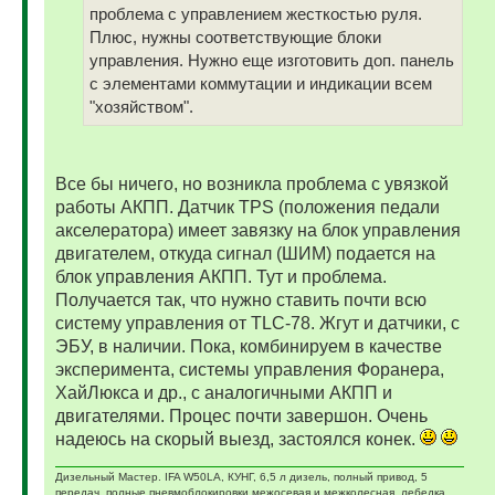
проблема с управлением жесткостью руля.
Плюс, нужны соответствующие блоки
управления. Нужно еще изготовить доп. панель
с элементами коммутации и индикации всем
"хозяйством".
Все бы ничего, но возникла проблема с увязкой
работы АКПП. Датчик ТPS (положения педали
акселератора) имеет завязку на блок управления
двигателем, откуда сигнал (ШИМ) подается на
блок управления АКПП. Тут и проблема.
Получается так, что нужно ставить почти всю
систему управления от TLC-78. Жгут и датчики, с
ЭБУ, в наличии. Пока, комбинируем в качестве
эксперимента, системы управления Форанера,
ХайЛюкса и др., с аналогичными АКПП и
двигателями. Процес почти завершон. Очень
надеюсь на скорый выезд, застоялся конек.
Дизельный Мастер. IFA W50LA, КУНГ, 6,5 л дизель, полный привод, 5
передач, полные пневмоблокировки межосевая и межколесная, лебедка,