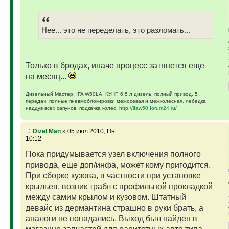
Нее... это не переделать, это разломать...
Только в бродах, иначе процесс затянется еще
на месяц...
Дизельный Мастер. IFA W50LA, КУНГ, 6,5 л дизель, полный привод, 5
передач, полные пневмоблокировки межосевая и межколесная, лебедка,
наддув всех сапунов, подкачка колес.
http://ifaw50.forum24.ru/
Dizel Man
» 05 июл 2010, Пн
10:12
Пока придумывается узел включения полного
привода, еще доп/инфа, может кому пригодится.
При сборке кузова, в частности при установке
крыльев, возник трабл с профильной прокладкой
между самим крылом и кузовом. Штатный
девайс из дермантина страшно в руки брать, а
аналоги не попадались. Выход был найден в