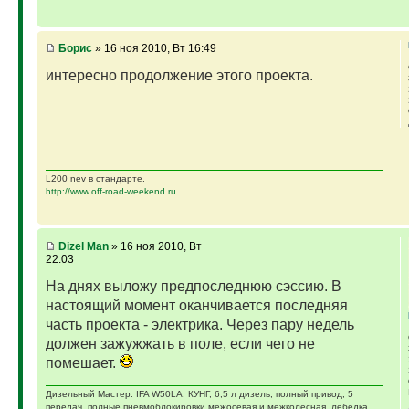
Борис
» 16 ноя 2010, Вт 16:49
интересно продолжение этого проекта.
L200 nev в стандарте.
http://www.off-road-weekend.ru
Dizel Man
» 16 ноя 2010, Вт
22:03
На днях выложу предпоследнюю сэссию. В
настоящий момент оканчивается последняя
часть проекта - электрика. Через пару недель
должен зажужжать в поле, если чего не
помешает.
Дизельный Мастер. IFA W50LA, КУНГ, 6,5 л дизель, полный привод, 5
передач, полные пневмоблокировки межосевая и межколесная, лебедка,