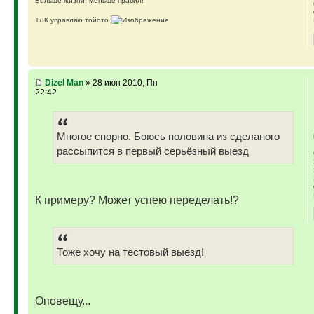
Больше жизни, меньше правил!
ТЛК управляю тойото
ГАЗ-69 ДЖАЗ - строю мечту
ГАЗ-69 рок-н-ролл - еще одна задумка
Если что, на связи (909)640-3030
Dizel Man
» 28 июн 2010, Пн
22:42
Многое спорно. Боюсь половина из сделаного
рассыпится в первый серьёзный выезд
К примеру? Может успею переделать!?
Тоже хочу на тестовый выезд!
Оповещу...