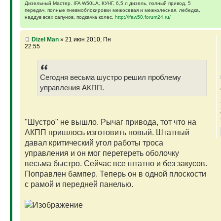
Дизельный Мастер. IFA W50LA, КУНГ, 6,5 л дизель, полный привод, 5
передач, полные пневмоблокировки межосевая и межколесная, лебедка,
наддув всех сапунов, подкачка колес.
http://ifaw50.forum24.ru/
Dizel Man
» 21 июн 2010, Пн
22:55
Сегодня весьма шустро решил проблему
управления АКПП.
"Шустро" не вышло. Рычаг привода, тот что на
АКПП пришлось изготовить новый. Штатный
давал критический угол работы троса
управления и он мог перетереть оболочку
весьма быстро. Сейчас все штатно и без закусов.
Поправлен бампер. Теперь он в одной плоскости
с рамой и передней панелью.