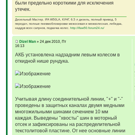
были предельно короткими для исключения
утечек.
Дизельный Мастер. IFA W50LA, КУНГ, 6,5 л дизель, полный привод, 5
передач, полные пневмоблокировки межосевая и межколесная, лебедка,
наддув всех сапунов, подкачка колес.
http://ifaw50.forum24.ru/
Dizel Man
» 24 дек 2010, Пт
16:13
АКБ установлена надзадним левым колесом в
откидной нише рундука.
Учитывая длину соединительной линии, "+" и "-"
проведены в защитных каналах двумя медными
многожильными шинами сечением 10 мм
каждая. Выведены "хвосты" шин в моторный
отсек и зафиксированы на распределительной
текстолитовой пластине. От нее основные линии