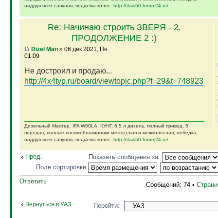
наддув всех сапунов, подкачка колес.
http://ifaw50.forum24.ru/
Re: Начинаю строить ЗВЕРЯ - 2.
ПРОДОЛЖЕНИЕ 2 :)
Dizel Man
» 06 дек 2021, Пн
01:09
Не достроил и продаю...
http://4x4typ.ru/board/viewtopic.php?f=29&t=748923
Дизельный Мастер. IFA W50LA, КУНГ, 6,5 л дизель, полный привод, 5
передач, полные пневмоблокировки межосевая и межколесная, лебедка,
наддув всех сапунов, подкачка колес.
http://ifaw50.forum24.ru/
Пред.
Показать сообщения за:
Поле сортировки
Ответить
Сообщений: 74 •
Стран
Вернуться в УАЗ
Перейти: