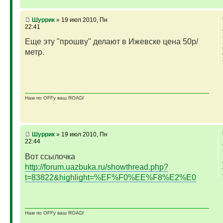
Шуррик
» 19 июл 2010, Пн
22:41
Еще эту "прошву" делают в Ижевске цена 50р/
метр.
Нам по OFFу ваш ROAD/
Шуррик
» 19 июл 2010, Пн
22:44
Вот ссылочка
http://forum.uazbuka.ru/showthread.php?
t=83822&highlight=%EF%F0%EE%F8%E2%E0
Нам по OFFу ваш ROAD/