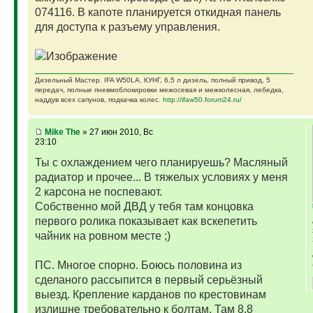
074116. В капоте планируется откидная панель
для доступа к разъему управления.
Дизельный Мастер. IFA W50LA, КУНГ, 6,5 л дизель, полный привод, 5
передач, полные пневмоблокировки межосевая и межколесная, лебедка,
наддув всех сапунов, подкачка колес.
http://ifaw50.forum24.ru/
Mike The
» 27 июн 2010, Вс
23:10
Ты с охлаждением чего планируешь? Масляный
радиатор и прочее... В тяжелых условиях у меня
2 карсона не поспевают.
Собственно мой ДВД у тебя там концовка
первого ролика показывает как вскепетить
чайник на ровном месте ;)
ПС. Многое спорно. Боюсь половина из
сделаного рассыпится в первый серьёзный
выезд. Крепление карданов по крестовинам
излишне требовательно к болтам. Там 8,8