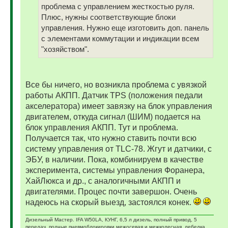
проблема с управлением жесткостью руля.
Плюс, нужны соответствующие блоки
управления. Нужно еще изготовить доп. панель
с элементами коммутации и индикации всем
"хозяйством".
Все бы ничего, но возникла проблема с увязкой
работы АКПП. Датчик ТPS (положения педали
акселератора) имеет завязку на блок управления
двигателем, откуда сигнал (ШИМ) подается на
блок управления АКПП. Тут и проблема.
Получается так, что нужно ставить почти всю
систему управления от TLC-78. Жгут и датчики, с
ЭБУ, в наличии. Пока, комбинируем в качестве
эксперимента, системы управления Форанера,
ХайЛюкса и др., с аналогичными АКПП и
двигателями. Процес почти завершон. Очень
надеюсь на скорый выезд, застоялся конек.
Дизельный Мастер. IFA W50LA, КУНГ, 6,5 л дизель, полный привод, 5
передач, полные пневмоблокировки межосевая и межколесная, лебедка,