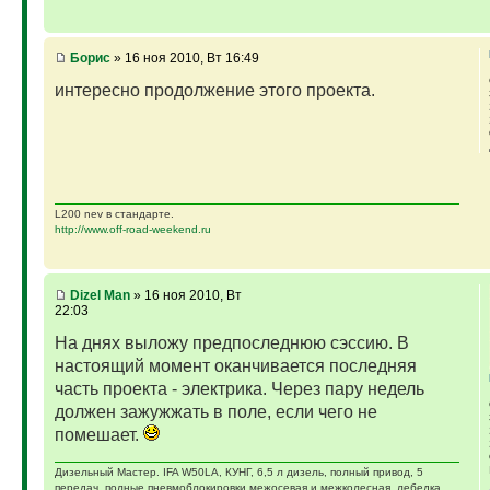
Борис
» 16 ноя 2010, Вт 16:49
интересно продолжение этого проекта.
L200 nev в стандарте.
http://www.off-road-weekend.ru
Dizel Man
» 16 ноя 2010, Вт
22:03
На днях выложу предпоследнюю сэссию. В
настоящий момент оканчивается последняя
часть проекта - электрика. Через пару недель
должен зажужжать в поле, если чего не
помешает.
Дизельный Мастер. IFA W50LA, КУНГ, 6,5 л дизель, полный привод, 5
передач, полные пневмоблокировки межосевая и межколесная, лебедка,