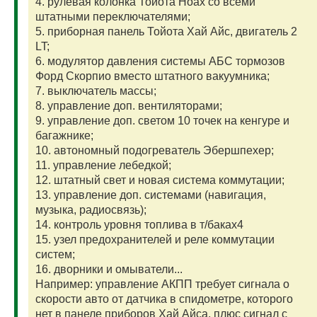
4. рулевая колонка Тойота Ноах со всеми
штатными переключателями;
5. приборная панель Тойота Хай Айс, двигатель 2
LT;
6. модулятор давления системы АБС тормозов
Форд Скорпио вместо штатного вакуумника;
7. выключатель массы;
8. управление доп. вентиляторами;
9. управление доп. светом 10 точек на кенгуре и
багажнике;
10. автономный подогреватель Эбершпехер;
11. управление лебедкой;
12. штатный свет и новая система коммутации;
13. управление доп. системами (навигация,
музыка, радиосвязь);
14. контроль уровня топлива в т/баках4
15. узел предохранителей и реле коммутации
систем;
16. дворники и омыватели...
Например: управление АКПП требует сигнала о
скорости авто от датчика в спидометре, которого
нет в панеле приборов Хай Айса, плюс сигнал с