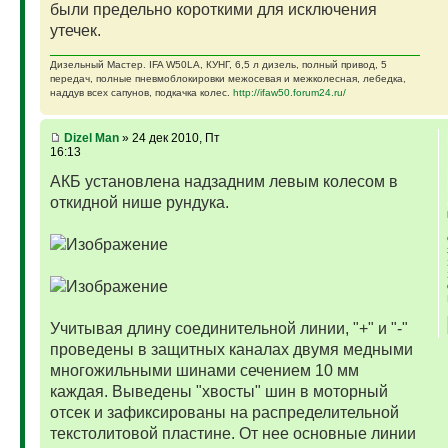
были предельно короткими для исключения
утечек.
Дизельный Мастер. IFA W50LA, КУНГ, 6,5 л дизель, полный привод, 5
передач, полные пневмоблокировки межосевая и межколесная, лебедка,
наддув всех сапунов, подкачка колес.
http://ifaw50.forum24.ru/
Dizel Man
» 24 дек 2010, Пт
16:13
АКБ установлена надзадним левым колесом в
откидной нише рундука.
Учитывая длину соединительной линии, "+" и "-"
проведены в защитных каналах двумя медными
многожильными шинами сечением 10 мм
каждая. Выведены "хвосты" шин в моторный
отсек и зафиксированы на распределительной
текстолитовой пластине. От нее основные линии