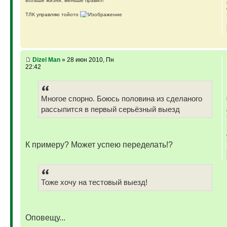
Больше жизни, меньше правил!
ТЛК управляю тойото
ГАЗ-69 ДЖАЗ - строю мечту
ГАЗ-69 рок-н-ролл - еще одна задумка
Если что, на связи (909)640-3030
Dizel Man
» 28 июн 2010, Пн
22:42
Многое спорно. Боюсь половина из сделаного
рассыпится в первый серьёзный выезд
К примеру? Может успею переделать!?
Тоже хочу на тестовый выезд!
Оповещу...