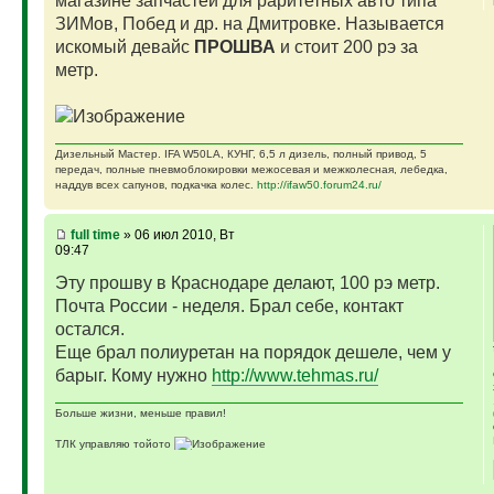
магазине запчастей для раритетных авто типа
ЗИМов, Побед и др. на Дмитровке. Называется
искомый девайс
ПРОШВА
и стоит 200 рэ за
метр.
Дизельный Мастер. IFA W50LA, КУНГ, 6,5 л дизель, полный привод, 5
передач, полные пневмоблокировки межосевая и межколесная, лебедка,
наддув всех сапунов, подкачка колес.
http://ifaw50.forum24.ru/
full time
» 06 июл 2010, Вт
09:47
Эту прошву в Краснодаре делают, 100 рэ метр.
Почта России - неделя. Брал себе, контакт
остался.
Еще брал полиуретан на порядок дешеле, чем у
барыг. Кому нужно
http://www.tehmas.ru/
Больше жизни, меньше правил!
ТЛК управляю тойото
ГАЗ-69 ДЖАЗ - строю мечту
ГАЗ-69 рок-н-ролл - еще одна задумка
Если что, на связи (909)640-3030