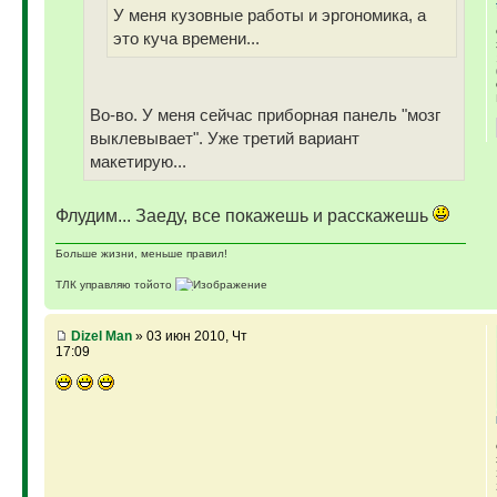
У меня кузовные работы и эргономика, а
это куча времени...
Во-во. У меня сейчас приборная панель "мозг
выклевывает". Уже третий вариант
макетирую...
Флудим... Заеду, все покажешь и расскажешь
Больше жизни, меньше правил!
ТЛК управляю тойото
ГАЗ-69 ДЖАЗ - строю мечту
ГАЗ-69 рок-н-ролл - еще одна задумка
Если что, на связи (909)640-3030
Dizel Man
» 03 июн 2010, Чт
17:09