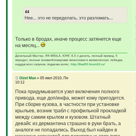
Нее... это не переделать, это разломать...
Только в бродах, иначе процесс затянется еще
на месяц...
Дизельный Мастер. IFA W50LA, КУНГ, 6,5 л дизель, полный привод, 5
передач, полные пневмоблокировки межосевая и межколесная, лебедка,
наддув всех сапунов, подкачка колес.
http://ifaw50.forum24.ru/
Dizel Man
» 05 июл 2010, Пн
10:12
Пока придумывается узел включения полного
привода, еще доп/инфа, может кому пригодится.
При сборке кузова, в частности при установке
крыльев, возник трабл с профильной прокладкой
между самим крылом и кузовом. Штатный
девайс из дермантина страшно в руки брать, а
аналоги не попадались. Выход был найден в