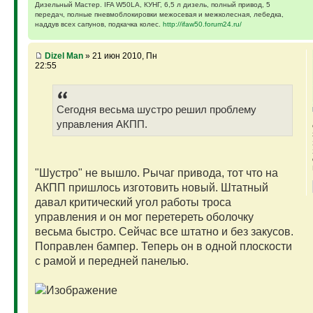
Дизельный Мастер. IFA W50LA, КУНГ, 6,5 л дизель, полный привод, 5
передач, полные пневмоблокировки межосевая и межколесная, лебедка,
наддув всех сапунов, подкачка колес.
http://ifaw50.forum24.ru/
Dizel Man
» 21 июн 2010, Пн
22:55
Сегодня весьма шустро решил проблему
управления АКПП.
"Шустро" не вышло. Рычаг привода, тот что на
АКПП пришлось изготовить новый. Штатный
давал критический угол работы троса
управления и он мог перетереть оболочку
весьма быстро. Сейчас все штатно и без закусов.
Поправлен бампер. Теперь он в одной плоскости
с рамой и передней панелью.