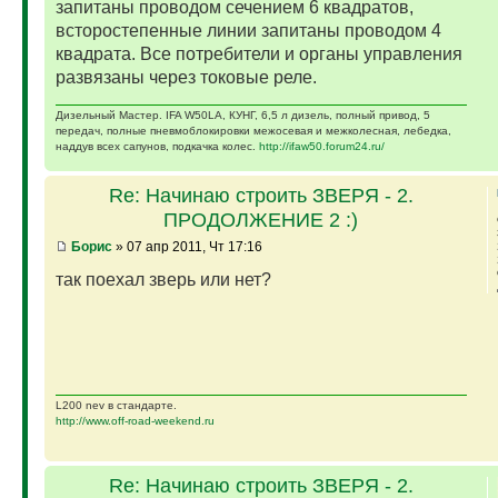
запитаны проводом сечением 6 квадратов,
всторостепенные линии запитаны проводом 4
квадрата. Все потребители и органы управления
развязаны через токовые реле.
Дизельный Мастер. IFA W50LA, КУНГ, 6,5 л дизель, полный привод, 5
передач, полные пневмоблокировки межосевая и межколесная, лебедка,
наддув всех сапунов, подкачка колес.
http://ifaw50.forum24.ru/
Re: Начинаю строить ЗВЕРЯ - 2.
ПРОДОЛЖЕНИЕ 2 :)
Борис
» 07 апр 2011, Чт 17:16
так поехал зверь или нет?
L200 nev в стандарте.
http://www.off-road-weekend.ru
Re: Начинаю строить ЗВЕРЯ - 2.