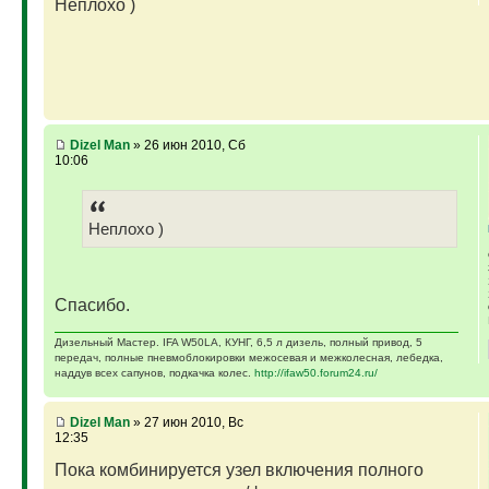
Неплохо )
Dizel Man
» 26 июн 2010, Сб
10:06
Неплохо )
Спасибо.
Дизельный Мастер. IFA W50LA, КУНГ, 6,5 л дизель, полный привод, 5
передач, полные пневмоблокировки межосевая и межколесная, лебедка,
наддув всех сапунов, подкачка колес.
http://ifaw50.forum24.ru/
Dizel Man
» 27 июн 2010, Вс
12:35
Пока комбинируется узел включения полного