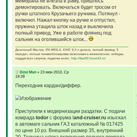
мембрана не влезла в раму, пришлось
демонтировать. Включаться будет тросом от
ручки штатного Крузачьего ручника. Потянул -
включил. Нажал кнопку на ручке и отпустил,
пружина утащила шток назад и выключила
полный привод. Уже в работе флянец под
сальник на оголившийся шток...
Дизельный Мастер. IFA W50LA, КУНГ, 6,5 л дизель, полный привод, 5
передач, полные пневмоблокировки межосевая и межколесная, лебедка,
наддув всех сапунов, подкачка колес.
http://ifaw50.forum24.ru/
Dizel Man
» 23 июн 2010, Ср
19:39
Переходник кардан/диффер.
Приступили к модернизации раздатки. С подачи
комрада
todor
с форума l
and-cruiser.ru
изыскал
в автомаге сальник ГАЗ каталожный № 017425
по цене 10 рэ. Внешний размер 35, внутренний
20. Толщина штока включения полного привода