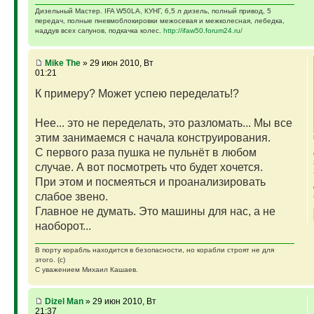
Дизельный Мастер. IFA W50LA, КУНГ, 6,5 л дизель, полный привод, 5
передач, полные пневмоблокировки межосевая и межколесная, лебедка,
наддув всех сапунов, подкачка колес.
http://ifaw50.forum24.ru/
Mike The
» 29 июн 2010, Вт
01:21
К примеру? Может успею переделать!?
Нее... это не переделать, это разломать... Мы все
этим занимаемся с начала конструирования.
С первого раза пушка не пульнёт в любом
случае. А вот посмотреть что будет хочется.
При этом и посмеяться и проанализировать
слабое звено.
Главное не думать. Это машины для нас, а не
наоборот...
В порту корабль находится в безопасности, но корабли строят не для
этого. (с)
С уважением Михаил Кашаев.
Dizel Man
» 29 июн 2010, Вт
21:37