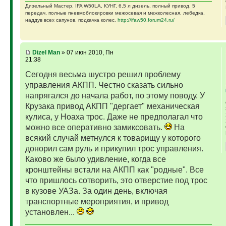
Дизельный Мастер. IFA W50LA, КУНГ, 6,5 л дизель, полный привод, 5
передач, полные пневмоблокировки межосевая и межколесная, лебедка,
наддув всех сапунов, подкачка колес.
http://ifaw50.forum24.ru/
Dizel Man
» 07 июн 2010, Пн
21:38
Сегодня весьма шустро решил проблему
управления АКПП. Честно сказать сильно
напрягался до начала работ, по этому поводу. У
Крузака привод АКПП "дергает" механическая
кулиса, у Ноаха трос. Даже не предполагал что
можно все оперативно замиксовать.
На
всякий случай метнулся к товарищу у которого
донорил сам руль и прикупил трос управления.
Каково же было удивление, когда все
кронштейны встали на АКПП как "родные". Все
что пришлось сотворить, это отверстие под трос
в кузове УАЗа. За один день, включая
транспортные мероприятия, и привод
установлен...