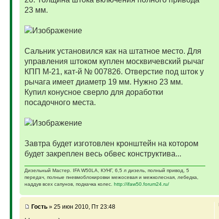
23 мм.
Сальник установился как на штатное место. Для
управления штоком куплен москвичевский рычаг
КПП М-21, кат-й № 007826. Отверстие под шток у
рычага имеет диаметр 19 мм. Нужно 23 мм.
Купил конусное сверло для доработки
посадочного места.
Завтра будет изготовлен кронштейн на котором
будет закреплен весь обвес конструктива...
Дизельный Мастер. IFA W50LA, КУНГ, 6,5 л дизель, полный привод, 5
передач, полные пневмоблокировки межосевая и межколесная, лебедка,
наддув всех сапунов, подкачка колес.
http://ifaw50.forum24.ru/
Гость
» 25 июн 2010, Пт 23:48