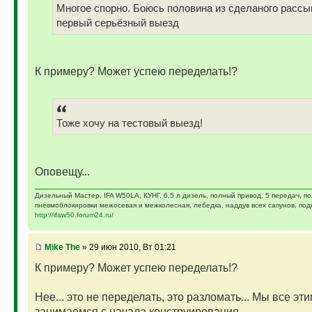
Многое спорно. Боюсь половина из сделаного рассы
первый серьёзный выезд
К примеру? Может успею переделать!?
Тоже хочу на тестовый выезд!
Оповещу...
Дизельный Мастер. IFA W50LA, КУНГ, 6,5 л дизель, полный привод, 5 передач, п
пневмоблокировки межосевая и межколесная, лебедка, наддув всех сапунов, подк
http://ifaw50.forum24.ru/
Mike The
» 29 июн 2010, Вт 01:21
К примеру? Может успею переделать!?
Нее... это не переделать, это разломать... Мы все эт
занимаемся с начала конструирования.