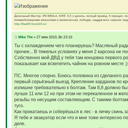
Дизельный Мастер. IFA W50LA, КУНГ, 6,5 л дизель, полный привод, 5 передач, п
пневмоблокировки межосевая и межколесная, лебедка, наддув всех сапунов, подк
http://ifaw50.forum24.ru/
Mike The
» 27 июн 2010, Вс 23:10
Ты с охлаждением чего планируешь? Масляный ради
прочее... В тяжелых условиях у меня 2 карсона не п
Собственно мой ДВД у тебя там концовка первого р
показывает как вскепетить чайник на ровном месте ;)
ПС. Многое спорно. Боюсь половина из сделаного р
первый серьёзный выезд. Крепление карданов по к
излишне требовательно к болтам. Там 8,8 должно б
лучше 11 или 12 но при этом не перекаленное м жел
резьбы по несущим составляющим. С такими болтам
туго.
Как прокатаешь и соберёшься в лес - в личку скинь за
Я тебе и эвакуатор если что и мне тоже интересно п
деле.