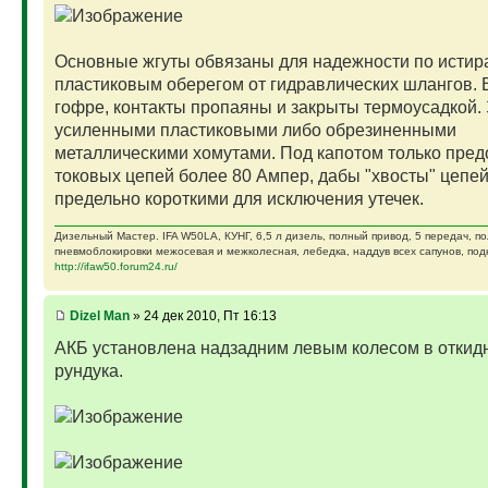
Основные жгуты обвязаны для надежности по исти
пластиковым оберегом от гидравлических шлангов. 
гофре, контакты пропаяны и закрыты термоусадкой.
усиленными пластиковыми либо обрезиненными
металлическими хомутами. Под капотом только пред
токовых цепей более 80 Ампер, дабы "хвосты" цепей
предельно короткими для исключения утечек.
Дизельный Мастер. IFA W50LA, КУНГ, 6,5 л дизель, полный привод, 5 передач, п
пневмоблокировки межосевая и межколесная, лебедка, наддув всех сапунов, подк
http://ifaw50.forum24.ru/
Dizel Man
» 24 дек 2010, Пт 16:13
АКБ установлена надзадним левым колесом в откид
рундука.