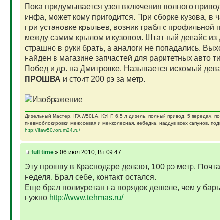
Пока придумывается узел включения полного привод
инфа, может кому пригодится. При сборке кузова, в 
при установке крыльев, возник трабл с профильной 
между самим крылом и кузовом. Штатный девайс из
страшно в руки брать, а аналоги не попадались. Вых
найден в магазине запчастей для раритетных авто т
Побед и др. на Дмитровке. Называется искомый дев
ПРОШВА
и стоит 200 рэ за метр.
Дизельный Мастер. IFA W50LA, КУНГ, 6,5 л дизель, полный привод, 5 передач, п
пневмоблокировки межосевая и межколесная, лебедка, наддув всех сапунов, подк
http://ifaw50.forum24.ru/
full time
» 06 июл 2010, Вт 09:47
Эту прошву в Краснодаре делают, 100 рэ метр. Почта
неделя. Брал себе, контакт остался.
Еще брал полиуретан на порядок дешеле, чем у бары
нужно
http://www.tehmas.ru/