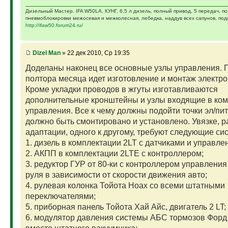
Дизельный Мастер. IFA W50LA, КУНГ, 6,5 л дизель, полный привод, 5 передач, п
пневмоблокировки межосевая и межколесная, лебедка, наддув всех сапунов, подк
http://ifaw50.forum24.ru/
Dizel Man
» 22 дек 2010, Ср 19:35
Доделаны наконец все основные узлы управления. 
полтора месяца идет изготовление и монтаж электро
Кроме укладки проводов в жгуты изготавливаются
дополнительные кронштейны и узлы входящие в ком
управления. Все к чему должны подойти точки эл/пи
должно быть смонтировано и установлено. Увязке, р
адаптации, одного к другому, требуют следующие си
1. дизель в комплектации 2LT с датчиками и управл
2. АКПП в комплектации 2LTE с контроллером;
3. редуктор ГУР от 80-ки с контроллером управления
руля в зависимости от скорости движения авто;
4. рулевая колонка Тойота Ноах со всеми штатными
переключателями;
5. приборная панель Тойота Хай Айс, двигатель 2 LT;
6. модулятор давления системы АБС тормозов Форд