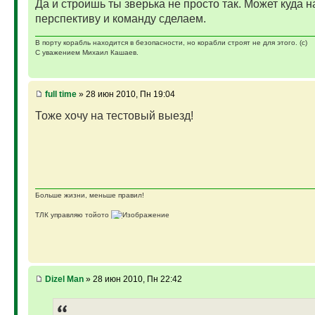
Да и строишь ты зверька не просто так. Может куда н
перспективу и команду сделаем.
В порту корабль находится в безопасности, но корабли строят не для этого. (с)
С уважением Михаил Кашаев.
full time
» 28 июн 2010, Пн 19:04
Тоже хочу на тестовый выезд!
Больше жизни, меньше правил!
ТЛК управляю тойото
ГАЗ-69 ДЖАЗ - строю мечту
ГАЗ-69 рок-н-ролл - еще одна задумка
Если что, на связи (909)640-3030
Dizel Man
» 28 июн 2010, Пн 22:42