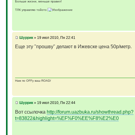
Больше жизни, меньше правил!
ТЛК управляю тойото
ГАЗ-69 ДЖАЗ - строю мечту
ГАЗ-69 рок-н-ролл - еще одна задумка
Если что, на связи (909)640-3030
Шуррик
» 19 июл 2010, Пн 22:41
Еще эту "прошву" делают в Ижевске цена 50р/метр.
Нам по OFFу ваш ROAD/
Шуррик
» 19 июл 2010, Пн 22:44
Вот ссылочка
http://forum.uazbuka.ru/showthread.php?
t=83822&highlight=%EF%F0%EE%F8%E2%E0