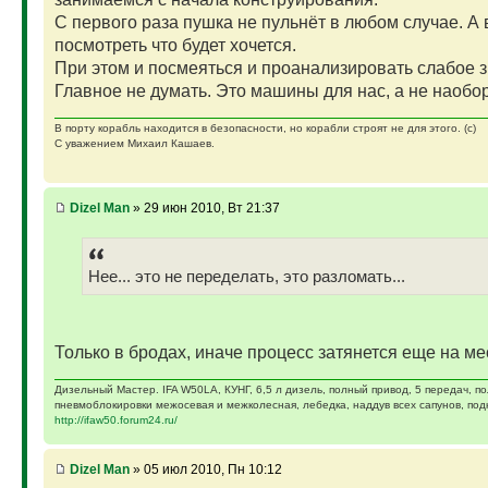
С первого раза пушка не пульнёт в любом случае. А 
посмотреть что будет хочется.
При этом и посмеяться и проанализировать слабое з
Главное не думать. Это машины для нас, а не наоборо
В порту корабль находится в безопасности, но корабли строят не для этого. (с)
С уважением Михаил Кашаев.
Dizel Man
» 29 июн 2010, Вт 21:37
Нее... это не переделать, это разломать...
Только в бродах, иначе процесс затянется еще на ме
Дизельный Мастер. IFA W50LA, КУНГ, 6,5 л дизель, полный привод, 5 передач, п
пневмоблокировки межосевая и межколесная, лебедка, наддув всех сапунов, подк
http://ifaw50.forum24.ru/
Dizel Man
» 05 июл 2010, Пн 10:12