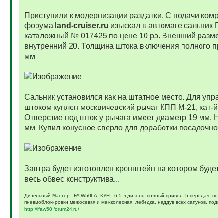
Приступили к модернизации раздатки. С подачи ком
форума l
and-cruiser.ru
изыскал в автомаге сальник 
каталожный № 017425 по цене 10 рэ. Внешний разме
внутренний 20. Толщина штока включения полного п
мм.
Сальник установился как на штатное место. Для упр
штоком куплен москвичевский рычаг КПП М-21, кат-
Отверстие под шток у рычага имеет диаметр 19 мм. 
мм. Купил конусное сверло для доработки посадочно
Завтра будет изготовлен кронштейн на котором буде
весь обвес конструктива...
Дизельный Мастер. IFA W50LA, КУНГ, 6,5 л дизель, полный привод, 5 передач, п
пневмоблокировки межосевая и межколесная, лебедка, наддув всех сапунов, подк
http://ifaw50.forum24.ru/