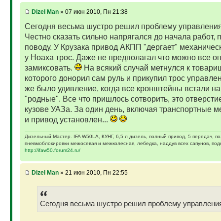
Dizel Man
» 07 июн 2010, Пн 21:38
Сегодня весьма шустро решил проблему управлени
Честно сказать сильно напрягался до начала работ, 
поводу. У Крузака привод АКПП "дергает" механическ
у Ноаха трос. Даже не предполагал что можно все о
замиксовать.
На всякий случай метнулся к товари
которого донорил сам руль и прикупил трос управлен
же было удивление, когда все кронштейны встали н
"родные". Все что пришлось сотворить, это отверстие
кузове УАЗа. За один день, включая транспортные м
и привод установлен...
Дизельный Мастер. IFA W50LA, КУНГ, 6,5 л дизель, полный привод, 5 передач, п
пневмоблокировки межосевая и межколесная, лебедка, наддув всех сапунов, подк
http://ifaw50.forum24.ru/
Dizel Man
» 21 июн 2010, Пн 22:55
Сегодня весьма шустро решил проблему управлени