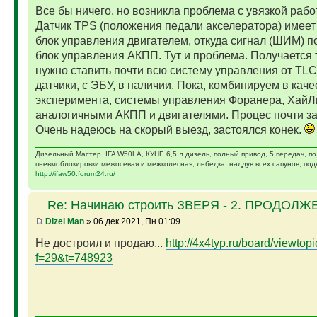
Все бы ничего, но возникла проблема с увязкой раб
Датчик ТPS (положения педали акселератора) имеет 
блок управления двигателем, откуда сигнал (ШИМ) п
блок управления АКПП. Тут и проблема. Получается т
нужно ставить почти всю систему управления от TLC-
датчики, с ЭБУ, в наличии. Пока, комбинируем в каче
эксперимента, системы управления Форанера, ХайЛюк
аналогичными АКПП и двигателями. Процес почти з
Очень надеюсь на скорый выезд, застоялся конек.
Дизельный Мастер. IFA W50LA, КУНГ, 6,5 л дизель, полный привод, 5 передач, п
пневмоблокировки межосевая и межколесная, лебедка, наддув всех сапунов, подк
http://ifaw50.forum24.ru/
Re: Начинаю строить ЗВЕРЯ - 2. ПРОДОЛЖЕ
Dizel Man
» 06 дек 2021, Пн 01:09
Не достроил и продаю...
http://4x4typ.ru/board/viewtop
f=29&t=748923