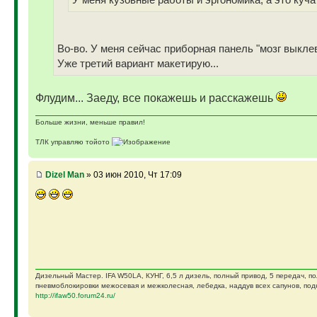
У меня кузовные работы и эргономика, а это куча 
Во-во. У меня сейчас приборная панель "мозг выкле
Уже третий вариант макетирую...
Флудим... Заеду, все покажешь и расскажешь
Больше жизни, меньше правил!
ТЛК управляю тойото
ГАЗ-69 ДЖАЗ - строю мечту
ГАЗ-69 рок-н-ролл - еще одна задумка
Если что, на связи (909)640-3030
Dizel Man
» 03 июн 2010, Чт 17:09
Дизельный Мастер. IFA W50LA, КУНГ, 6,5 л дизель, полный привод, 5 передач, п
пневмоблокировки межосевая и межколесная, лебедка, наддув всех сапунов, подк
http://ifaw50.forum24.ru/