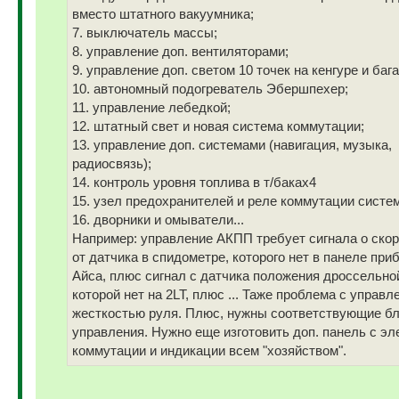
вместо штатного вакуумника;
7. выключатель массы;
8. управление доп. вентиляторами;
9. управление доп. светом 10 точек на кенгуре и баг
10. автономный подогреватель Эбершпехер;
11. управление лебедкой;
12. штатный свет и новая система коммутации;
13. управление доп. системами (навигация, музыка,
радиосвязь);
14. контроль уровня топлива в т/баках4
15. узел предохранителей и реле коммутации систем
16. дворники и омыватели...
Например: управление АКПП требует сигнала о скор
от датчика в спидометре, которого нет в панеле при
Айса, плюс сигнал с датчика положения дроссельно
которой нет на 2LT, плюс ... Таже проблема с управл
жесткостью руля. Плюс, нужны соответствующие б
управления. Нужно еще изготовить доп. панель с э
коммутации и индикации всем "хозяйством".