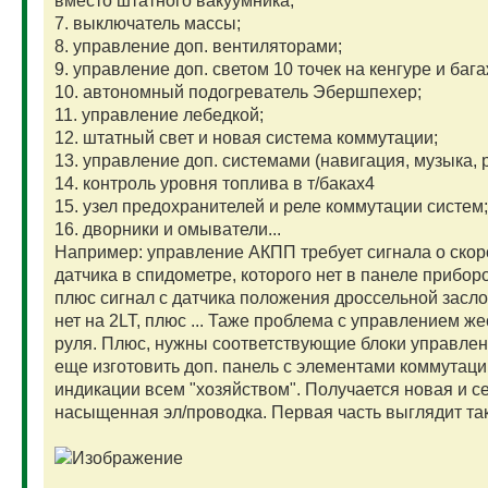
вместо штатного вакуумника;
7. выключатель массы;
8. управление доп. вентиляторами;
9. управление доп. светом 10 точек на кенгуре и баг
10. автономный подогреватель Эбершпехер;
11. управление лебедкой;
12. штатный свет и новая система коммутации;
13. управление доп. системами (навигация, музыка, 
14. контроль уровня топлива в т/баках4
15. узел предохранителей и реле коммутации систем;
16. дворники и омыватели...
Например: управление АКПП требует сигнала о скоро
датчика в спидометре, которого нет в панеле прибор
плюс сигнал с датчика положения дроссельной засло
нет на 2LT, плюс ... Таже проблема с управлением ж
руля. Плюс, нужны соответствующие блоки управлен
еще изготовить доп. панель с элементами коммутаци
индикации всем "хозяйством". Получается новая и с
насыщенная эл/проводка. Первая часть выглядит так