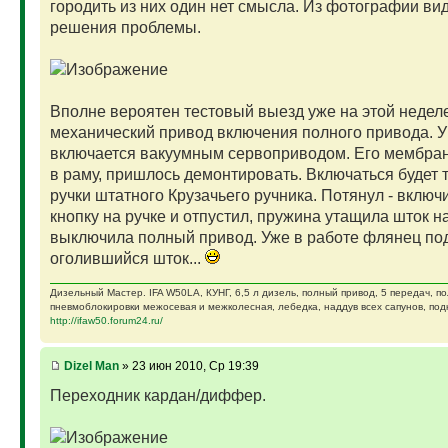
городить из них один нет смысла. Из фотографии ви
решения проблемы.
Вполне вероятен тестовый выезд уже на этой недел
механический привод включения полного привода. У
включается вакуумным сервоприводом. Его мембран
в раму, пришлось демонтировать. Включаться будет 
ручки штатного Крузачьего ручника. Потянул - включ
кнопку на ручке и отпустил, пружина утащила шток н
выключила полный привод. Уже в работе флянец под
оголившийся шток...
Дизельный Мастер. IFA W50LA, КУНГ, 6,5 л дизель, полный привод, 5 передач, п
пневмоблокировки межосевая и межколесная, лебедка, наддув всех сапунов, подк
http://ifaw50.forum24.ru/
Dizel Man
» 23 июн 2010, Ср 19:39
Переходник кардан/диффер.