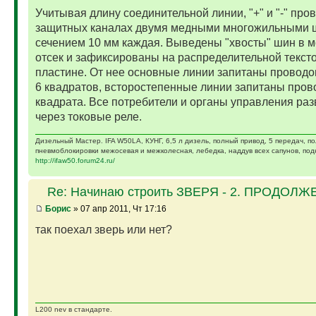
Учитывая длину соединительной линии, "+" и "-" про
защитных каналах двумя медными многожильными
сечением 10 мм каждая. Выведены "хвосты" шин в 
отсек и зафиксированы на распределительной текст
пластине. От нее основные линии запитаны провод
6 квадратов, всторостепенные линии запитаны пров
квадрата. Все потребители и органы управления ра
через токовые реле.
Дизельный Мастер. IFA W50LA, КУНГ, 6,5 л дизель, полный привод, 5 передач, п
пневмоблокировки межосевая и межколесная, лебедка, наддув всех сапунов, подк
http://ifaw50.forum24.ru/
Re: Начинаю строить ЗВЕРЯ - 2. ПРОДОЛЖЕ
Борис
» 07 апр 2011, Чт 17:16
так поехал зверь или нет?
L200 nev в стандарте.