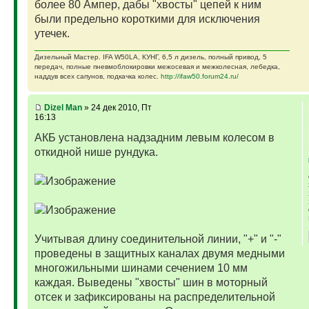
более 80 Ампер, дабы "хвосты" цепей к ним
были предельно короткими для исключения
утечек.
Дизельный Мастер. IFA W50LA, КУНГ, 6,5 л дизель, полный привод, 5
передач, полные пневмоблокировки межосевая и межколесная, лебедка,
наддув всех сапунов, подкачка колес.
http://ifaw50.forum24.ru/
Dizel Man
» 24 дек 2010, Пт
16:13
АКБ установлена надзадним левым колесом в
откидной нише рундука.
Учитывая длину соединительной линии, "+" и "-"
проведены в защитных каналах двумя медными
многожильными шинами сечением 10 мм
каждая. Выведены "хвосты" шин в моторный
отсек и зафиксированы на распределительной