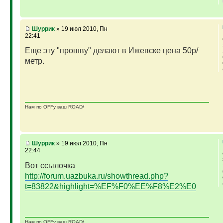
ГАЗ-69 рок-н-ролл - еще одна задумка
Если что, на связи (909)640-3030
Шуррик
» 19 июл 2010, Пн
22:41
Еще эту "прошву" делают в Ижевске цена 50р/
метр.
Нам по OFFу ваш ROAD/
Шуррик
» 19 июл 2010, Пн
22:44
Вот ссылочка
http://forum.uazbuka.ru/showthread.php?
t=83822&highlight=%EF%F0%EE%F8%E2%E0
Нам по OFFу ваш ROAD/