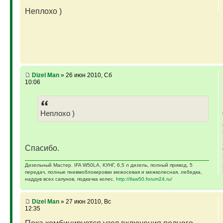
Неплохо )
Dizel Man
» 26 июн 2010, Сб
10:06
Неплохо )
Спасибо.
Дизельный Мастер. IFA W50LA, КУНГ, 6,5 л дизель, полный привод, 5
передач, полные пневмоблокировки межосевая и межколесная, лебедка,
наддув всех сапунов, подкачка колес.
http://ifaw50.forum24.ru/
Dizel Man
» 27 июн 2010, Вс
12:35