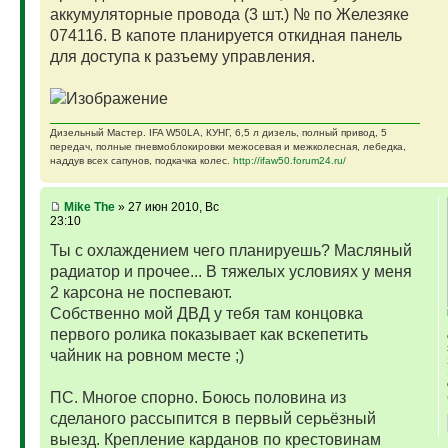
аккумуляторные провода (3 шт.) № по Железяке
074116. В капоте планируется откидная панель
для доступа к разъему управления.
Дизельный Мастер. IFA W50LA, КУНГ, 6,5 л дизель, полный привод, 5
передач, полные пневмоблокировки межосевая и межколесная, лебедка,
наддув всех сапунов, подкачка колес.
http://ifaw50.forum24.ru/
Mike The
» 27 июн 2010, Вс
23:10
Ты с охлаждением чего планируешь? Масляный
радиатор и прочее... В тяжелых условиях у меня
2 карсона не поспевают.
Собственно мой ДВД у тебя там концовка
первого ролика показывает как вскепетить
чайник на ровном месте ;)
ПС. Многое спорно. Боюсь половина из
сделаного рассыпится в первый серьёзный
выезд. Крепление карданов по крестовинам