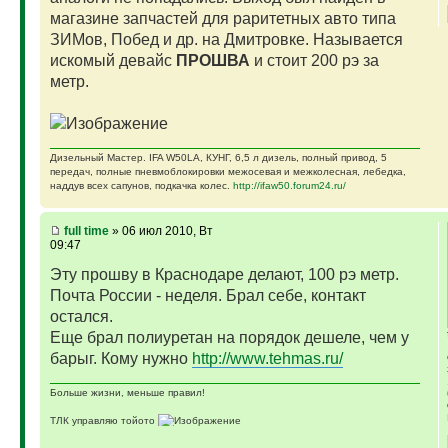
магазине запчастей для раритетных авто типа
ЗИМов, Побед и др. на Дмитровке. Называется
искомый девайс
ПРОШВА
и стоит 200 рэ за
метр.
Дизельный Мастер. IFA W50LA, КУНГ, 6,5 л дизель, полный привод, 5
передач, полные пневмоблокировки межосевая и межколесная, лебедка,
наддув всех сапунов, подкачка колес.
http://ifaw50.forum24.ru/
full time
» 06 июл 2010, Вт
09:47
Эту прошву в Краснодаре делают, 100 рэ метр.
Почта России - неделя. Брал себе, контакт
остался.
Еще брал полиуретан на порядок дешеле, чем у
барыг. Кому нужно
http://www.tehmas.ru/
Больше жизни, меньше правил!
ТЛК управляю тойото
ГАЗ-69 ДЖАЗ - строю мечту