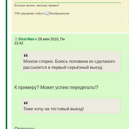
Больше жизни, меньше правил!
ТЛК управляю тойото
ГАЗ-69 ДЖАЗ - строю мечту
ГАЗ-69 рок-н-ролл - еще одна задумка
Если что, на связи (909)640-3030
Dizel Man
» 28 июн 2010, Пн
22:42
Многое спорно. Боюсь половина из сделаного
рассыпится в первый серьёзный выезд
К примеру? Может успею переделать!?
Тоже хочу на тестовый выезд!
Оповещу...