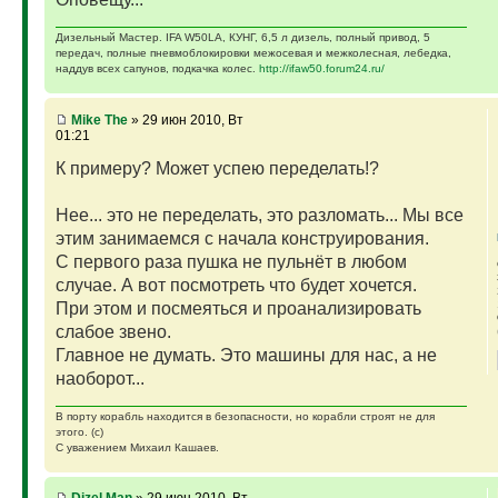
Дизельный Мастер. IFA W50LA, КУНГ, 6,5 л дизель, полный привод, 5
передач, полные пневмоблокировки межосевая и межколесная, лебедка,
наддув всех сапунов, подкачка колес.
http://ifaw50.forum24.ru/
Mike The
» 29 июн 2010, Вт
01:21
К примеру? Может успею переделать!?
Нее... это не переделать, это разломать... Мы все
этим занимаемся с начала конструирования.
С первого раза пушка не пульнёт в любом
случае. А вот посмотреть что будет хочется.
При этом и посмеяться и проанализировать
слабое звено.
Главное не думать. Это машины для нас, а не
наоборот...
В порту корабль находится в безопасности, но корабли строят не для
этого. (с)
С уважением Михаил Кашаев.