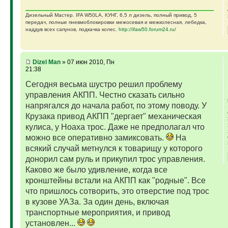
Дизельный Мастер. IFA W50LA, КУНГ, 6,5 л дизель, полный привод, 5
передач, полные пневмоблокировки межосевая и межколесная, лебедка,
наддув всех сапунов, подкачка колес.
http://ifaw50.forum24.ru/
Dizel Man
» 07 июн 2010, Пн
21:38
Сегодня весьма шустро решил проблему
управления АКПП. Честно сказать сильно
напрягался до начала работ, по этому поводу. У
Крузака привод АКПП "дергает" механическая
кулиса, у Ноаха трос. Даже не предполагал что
можно все оперативно замиксовать.
На
всякий случай метнулся к товарищу у которого
донорил сам руль и прикупил трос управления.
Каково же было удивление, когда все
кронштейны встали на АКПП как "родные". Все
что пришлось сотворить, это отверстие под трос
в кузове УАЗа. За один день, включая
транспортные мероприятия, и привод
установлен...