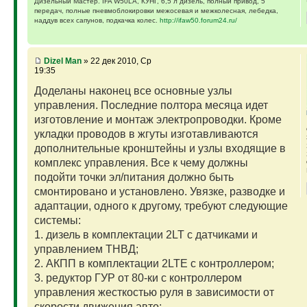
Дизельный Мастер. IFA W50LA, КУНГ, 6,5 л дизель, полный привод, 5
передач, полные пневмоблокировки межосевая и межколесная, лебедка,
наддув всех сапунов, подкачка колес.
http://ifaw50.forum24.ru/
Dizel Man
» 22 дек 2010, Ср
19:35
Доделаны наконец все основные узлы
управления. Последние полтора месяца идет
изготовление и монтаж электропроводки. Кроме
укладки проводов в жгуты изготавливаются
дополнительные кронштейны и узлы входящие в
комплекс управления. Все к чему должны
подойти точки эл/питания должно быть
смонтировано и установлено. Увязке, разводке и
адаптации, одного к другому, требуют следующие
системы:
1. дизель в комплектации 2LT с датчиками и
управлением ТНВД;
2. АКПП в комплектации 2LTE с контроллером;
3. редуктор ГУР от 80-ки с контроллером
управления жесткостью руля в зависимости от
скорости движения авто;