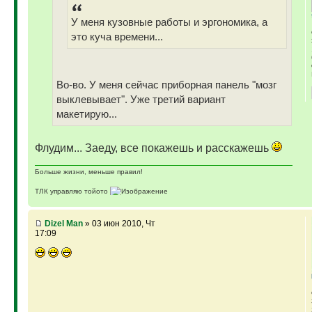
У меня кузовные работы и эргономика, а
это куча времени...
Во-во. У меня сейчас приборная панель "мозг
выклевывает". Уже третий вариант
макетирую...
Флудим... Заеду, все покажешь и расскажешь
Больше жизни, меньше правил!
ТЛК управляю тойото
ГАЗ-69 ДЖАЗ - строю мечту
ГАЗ-69 рок-н-ролл - еще одна задумка
Если что, на связи (909)640-3030
Dizel Man
» 03 июн 2010, Чт
17:09