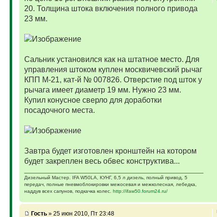
20. Толщина штока включения полного привода
23 мм.
Сальник установился как на штатное место. Для
управления штоком куплен москвичевский рычаг
КПП М-21, кат-й № 007826. Отверстие под шток у
рычага имеет диаметр 19 мм. Нужно 23 мм.
Купил конусное сверло для доработки
посадочного места.
Завтра будет изготовлен кронштейн на котором
будет закреплен весь обвес конструктива...
Дизельный Мастер. IFA W50LA, КУНГ, 6,5 л дизель, полный привод, 5
передач, полные пневмоблокировки межосевая и межколесная, лебедка,
наддув всех сапунов, подкачка колес.
http://ifaw50.forum24.ru/
Гость
» 25 июн 2010, Пт 23:48