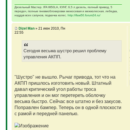
Дизельный Мастер. IFA W50LA, КУНГ, 6,5 л дизель, полный привод, 5
передач, полные пневмоблокировки межосевая и межколесная, лебедка,
наддув всех сапунов, подкачка колес.
http://ifaw50.forum24.ru/
Dizel Man
» 21 июн 2010, Пн
22:55
Сегодня весьма шустро решил проблему
управления АКПП.
"Шустро" не вышло. Рычаг привода, тот что на
АКПП пришлось изготовить новый. Штатный
давал критический угол работы троса
управления и он мог перетереть оболочку
весьма быстро. Сейчас все штатно и без закусов.
Поправлен бампер. Теперь он в одной плоскости
с рамой и передней панелью.