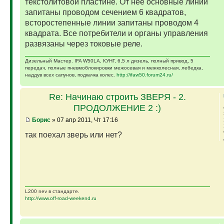
текстолитовой пластине. От нее основные линии
запитаны проводом сечением 6 квадратов,
всторостепенные линии запитаны проводом 4
квадрата. Все потребители и органы управления
развязаны через токовые реле.
Дизельный Мастер. IFA W50LA, КУНГ, 6,5 л дизель, полный привод, 5
передач, полные пневмоблокировки межосевая и межколесная, лебедка,
наддув всех сапунов, подкачка колес.
http://ifaw50.forum24.ru/
Re: Начинаю строить ЗВЕРЯ - 2.
ПРОДОЛЖЕНИЕ 2 :)
Борис
» 07 апр 2011, Чт 17:16
так поехал зверь или нет?
L200 nev в стандарте.
http://www.off-road-weekend.ru