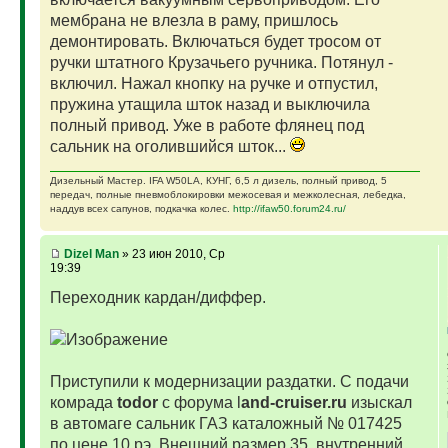
мембрана не влезла в раму, пришлось
демонтировать. Включаться будет тросом от
ручки штатного Крузачьего ручника. Потянул -
включил. Нажал кнопку на ручке и отпустил,
пружина утащила шток назад и выключила
полный привод. Уже в работе флянец под
сальник на оголившийся шток...
Дизельный Мастер. IFA W50LA, КУНГ, 6,5 л дизель, полный привод, 5
передач, полные пневмоблокировки межосевая и межколесная, лебедка,
наддув всех сапунов, подкачка колес.
http://ifaw50.forum24.ru/
Dizel Man
» 23 июн 2010, Ср
19:39
Переходник кардан/диффер.
Приступили к модернизации раздатки. С подачи
комрада
todor
с форума l
and-cruiser.ru
изыскал
в автомаге сальник ГАЗ каталожный № 017425
по цене 10 рэ. Внешний размер 35, внутренний