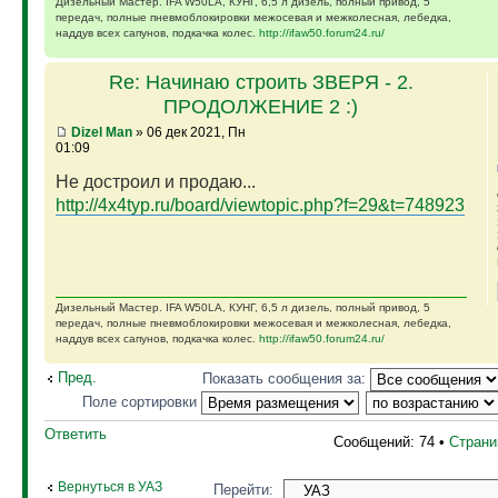
Дизельный Мастер. IFA W50LA, КУНГ, 6,5 л дизель, полный привод, 5
передач, полные пневмоблокировки межосевая и межколесная, лебедка,
наддув всех сапунов, подкачка колес.
http://ifaw50.forum24.ru/
Re: Начинаю строить ЗВЕРЯ - 2.
ПРОДОЛЖЕНИЕ 2 :)
Dizel Man
» 06 дек 2021, Пн
01:09
Не достроил и продаю...
http://4x4typ.ru/board/viewtopic.php?f=29&t=748923
Дизельный Мастер. IFA W50LA, КУНГ, 6,5 л дизель, полный привод, 5
передач, полные пневмоблокировки межосевая и межколесная, лебедка,
наддув всех сапунов, подкачка колес.
http://ifaw50.forum24.ru/
Пред.
Показать сообщения за:
Поле сортировки
Ответить
Сообщений: 74 •
Стран
Вернуться в УАЗ
Перейти: