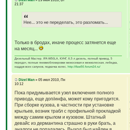
Dizel Man
» 29 июн 2010, Вт
21:37
Нее... это не переделать, это разломать...
Только в бродах, иначе процесс затянется еще
на месяц...
Дизельный Мастер. IFA W50LA, КУНГ, 6,5 л дизель, полный привод, 5
передач, полные пневмоблокировки межосевая и межколесная, лебедка,
наддув всех сапунов, подкачка колес.
http://ifaw50.forum24.ru/
Dizel Man
» 05 июл 2010, Пн
10:12
Пока придумывается узел включения полного
привода, еще доп/инфа, может кому пригодится.
При сборке кузова, в частности при установке
крыльев, возник трабл с профильной прокладкой
между самим крылом и кузовом. Штатный
девайс из дермантина страшно в руки брать, а
аналоги не попадались. Выход был найден в