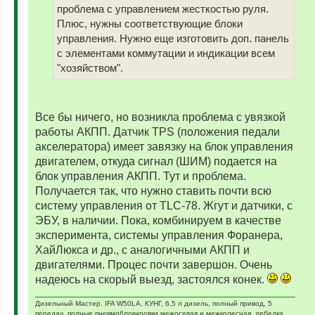
проблема с управлением жесткостью руля.
Плюс, нужны соответствующие блоки
управления. Нужно еще изготовить доп. панель
с элементами коммутации и индикации всем
"хозяйством".
Все бы ничего, но возникла проблема с увязкой
работы АКПП. Датчик ТPS (положения педали
акселератора) имеет завязку на блок управления
двигателем, откуда сигнал (ШИМ) подается на
блок управления АКПП. Тут и проблема.
Получается так, что нужно ставить почти всю
систему управления от TLC-78. Жгут и датчики, с
ЭБУ, в наличии. Пока, комбинируем в качестве
эксперимента, системы управления Форанера,
ХайЛюкса и др., с аналогичными АКПП и
двигателями. Процес почти завершон. Очень
надеюсь на скорый выезд, застоялся конек.
Дизельный Мастер. IFA W50LA, КУНГ, 6,5 л дизель, полный привод, 5
передач, полные пневмоблокировки межосевая и межколесная, лебедка,