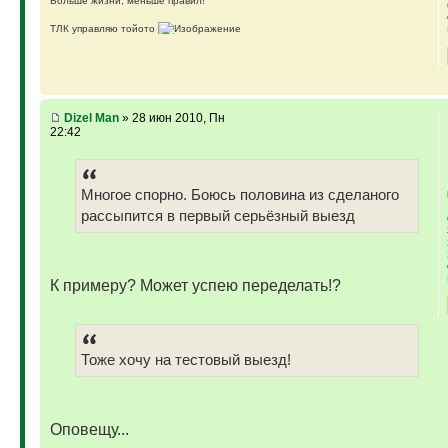
Больше жизни, меньше правил!
ТЛК управляю тойото
ГАЗ-69 ДЖАЗ - строю мечту
ГАЗ-69 рок-н-ролл - еще одна задумка
Если что, на связи (909)640-3030
Dizel Man
» 28 июн 2010, Пн
22:42
Многое спорно. Боюсь половина из сделаного
рассыпится в первый серьёзный выезд
К примеру? Может успею переделать!?
Тоже хочу на тестовый выезд!
Оповещу...