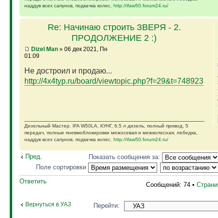
наддув всех сапунов, подкачка колес.
http://ifaw50.forum24.ru/
Re: Начинаю строить ЗВЕРЯ - 2.
ПРОДОЛЖЕНИЕ 2 :)
Dizel Man
» 06 дек 2021, Пн
01:09
Не достроил и продаю...
http://4x4typ.ru/board/viewtopic.php?f=29&t=748923
Дизельный Мастер. IFA W50LA, КУНГ, 6,5 л дизель, полный привод, 5
передач, полные пневмоблокировки межосевая и межколесная, лебедка,
наддув всех сапунов, подкачка колес.
http://ifaw50.forum24.ru/
Пред.
Показать сообщения за:
Поле сортировки
Ответить
Сообщений: 74 •
Стран
Вернуться в УАЗ
Перейти: