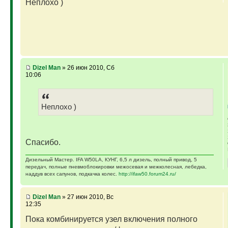
Неплохо )
Dizel Man
» 26 июн 2010, Сб
10:06
Неплохо )
Спасибо.
Дизельный Мастер. IFA W50LA, КУНГ, 6,5 л дизель, полный привод, 5
передач, полные пневмоблокировки межосевая и межколесная, лебедка,
наддув всех сапунов, подкачка колес.
http://ifaw50.forum24.ru/
Dizel Man
» 27 июн 2010, Вс
12:35
Пока комбинируется узел включения полного