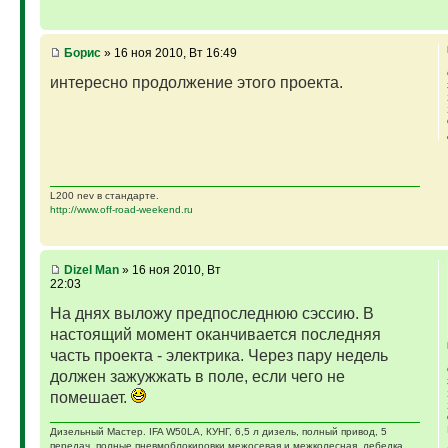
Борис
» 16 ноя 2010, Вт 16:49
интересно продолжение этого проекта.
L200 nev в стандарте.
http://www.off-road-weekend.ru
Dizel Man
» 16 ноя 2010, Вт
22:03
На днях выложу предпоследнюю сэссию. В
настоящий момент оканчивается последняя
часть проекта - электрика. Через пару недель
должен зажужжать в поле, если чего не
помешает.
Дизельный Мастер. IFA W50LA, КУНГ, 6,5 л дизель, полный привод, 5
передач, полные пневмоблокировки межосевая и межколесная, лебедка,