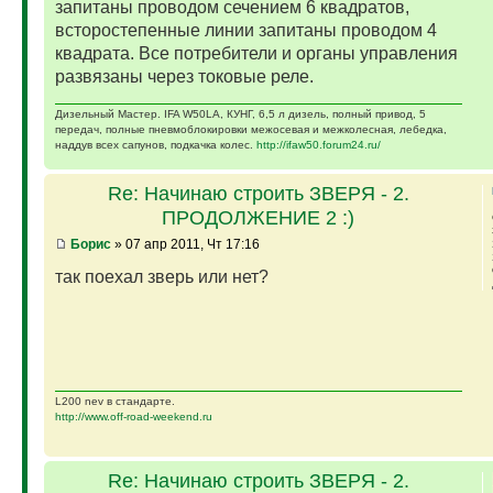
запитаны проводом сечением 6 квадратов,
всторостепенные линии запитаны проводом 4
квадрата. Все потребители и органы управления
развязаны через токовые реле.
Дизельный Мастер. IFA W50LA, КУНГ, 6,5 л дизель, полный привод, 5
передач, полные пневмоблокировки межосевая и межколесная, лебедка,
наддув всех сапунов, подкачка колес.
http://ifaw50.forum24.ru/
Re: Начинаю строить ЗВЕРЯ - 2.
ПРОДОЛЖЕНИЕ 2 :)
Борис
» 07 апр 2011, Чт 17:16
так поехал зверь или нет?
L200 nev в стандарте.
http://www.off-road-weekend.ru
Re: Начинаю строить ЗВЕРЯ - 2.