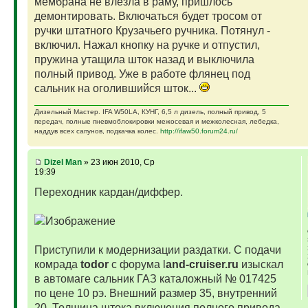
мембрана не влезла в раму, пришлось
демонтировать. Включаться будет тросом от
ручки штатного Крузачьего ручника. Потянул -
включил. Нажал кнопку на ручке и отпустил,
пружина утащила шток назад и выключила
полный привод. Уже в работе флянец под
сальник на оголившийся шток...
Дизельный Мастер. IFA W50LA, КУНГ, 6,5 л дизель, полный привод, 5
передач, полные пневмоблокировки межосевая и межколесная, лебедка,
наддув всех сапунов, подкачка колес.
http://ifaw50.forum24.ru/
Dizel Man
» 23 июн 2010, Ср
19:39
Переходник кардан/диффер.
Приступили к модернизации раздатки. С подачи
комрада
todor
с форума l
and-cruiser.ru
изыскал
в автомаге сальник ГАЗ каталожный № 017425
по цене 10 рэ. Внешний размер 35, внутренний
20. Толщина штока включения полного привода