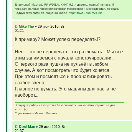
Дизельный Мастер. IFA W50LA, КУНГ, 6,5 л дизель, полный привод, 5
передач, полные пневмоблокировки межосевая и межколесная, лебедка,
наддув всех сапунов, подкачка колес.
http://ifaw50.forum24.ru/
Mike The
» 29 июн 2010, Вт
01:21
К примеру? Может успею переделать!?
Нее... это не переделать, это разломать... Мы все
этим занимаемся с начала конструирования.
С первого раза пушка не пульнёт в любом
случае. А вот посмотреть что будет хочется.
При этом и посмеяться и проанализировать
слабое звено.
Главное не думать. Это машины для нас, а не
наоборот...
В порту корабль находится в безопасности, но корабли строят не для
этого. (с)
С уважением Михаил Кашаев.
Dizel Man
» 29 июн 2010, Вт
21:37