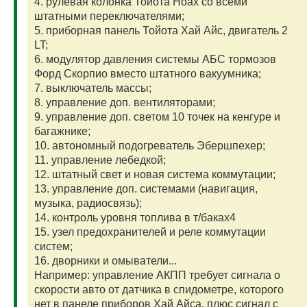
4. рулевая колонка Тойота Ноах со всеми
штатными переключателями;
5. приборная панель Тойота Хай Айс, двигатель 2
LT;
6. модулятор давления системы АБС тормозов
Форд Скорпио вместо штатного вакуумника;
7. выключатель массы;
8. управление доп. вентиляторами;
9. управление доп. светом 10 точек на кенгуре и
багажнике;
10. автономный подогреватель Эбершпехер;
11. управление лебедкой;
12. штатный свет и новая система коммутации;
13. управление доп. системами (навигация,
музыка, радиосвязь);
14. контроль уровня топлива в т/баках4
15. узел предохранителей и реле коммутации
систем;
16. дворники и омыватели...
Например: управление АКПП требует сигнала о
скорости авто от датчика в спидометре, которого
нет в панеле приборов Хай Айса, плюс сигнал с