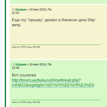
Шуррик
» 19 июл 2010, Пн
22:41
Еще эту "прошву" делают в Ижевске цена 50р/
метр.
Нам по OFFу ваш ROAD/
Шуррик
» 19 июл 2010, Пн
22:44
Вот ссылочка
http://forum.uazbuka.ru/showthread.php?
t=83822&highlight=%EF%F0%EE%F8%E2%E0
Нам по OFFу ваш ROAD/