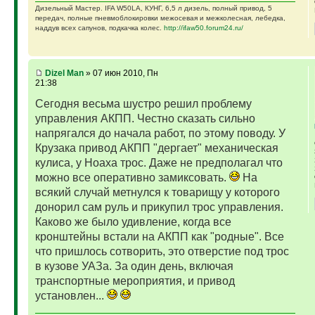
Дизельный Мастер. IFA W50LA, КУНГ, 6,5 л дизель, полный привод, 5
передач, полные пневмоблокировки межосевая и межколесная, лебедка,
наддув всех сапунов, подкачка колес.
http://ifaw50.forum24.ru/
Dizel Man
» 07 июн 2010, Пн
21:38
Сегодня весьма шустро решил проблему
управления АКПП. Честно сказать сильно
напрягался до начала работ, по этому поводу. У
Крузака привод АКПП "дергает" механическая
кулиса, у Ноаха трос. Даже не предполагал что
можно все оперативно замиксовать.
На
всякий случай метнулся к товарищу у которого
донорил сам руль и прикупил трос управления.
Каково же было удивление, когда все
кронштейны встали на АКПП как "родные". Все
что пришлось сотворить, это отверстие под трос
в кузове УАЗа. За один день, включая
транспортные мероприятия, и привод
установлен...