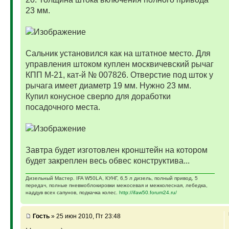
23 мм.
Сальник установился как на штатное место. Для
управления штоком куплен москвичевский рычаг
КПП М-21, кат-й № 007826. Отверстие под шток у
рычага имеет диаметр 19 мм. Нужно 23 мм.
Купил конусное сверло для доработки
посадочного места.
Завтра будет изготовлен кронштейн на котором
будет закреплен весь обвес конструктива...
Дизельный Мастер. IFA W50LA, КУНГ, 6,5 л дизель, полный привод, 5
передач, полные пневмоблокировки межосевая и межколесная, лебедка,
наддув всех сапунов, подкачка колес.
http://ifaw50.forum24.ru/
Гость
» 25 июн 2010, Пт 23:48