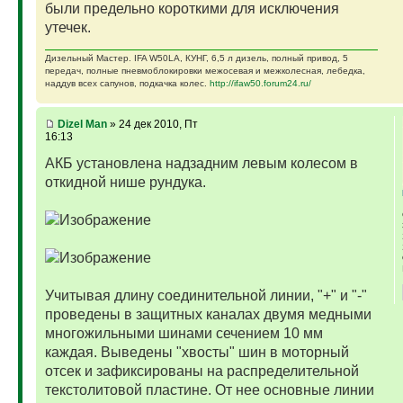
были предельно короткими для исключения
утечек.
Дизельный Мастер. IFA W50LA, КУНГ, 6,5 л дизель, полный привод, 5
передач, полные пневмоблокировки межосевая и межколесная, лебедка,
наддув всех сапунов, подкачка колес.
http://ifaw50.forum24.ru/
Dizel Man
» 24 дек 2010, Пт
16:13
АКБ установлена надзадним левым колесом в
откидной нише рундука.
Учитывая длину соединительной линии, "+" и "-"
проведены в защитных каналах двумя медными
многожильными шинами сечением 10 мм
каждая. Выведены "хвосты" шин в моторный
отсек и зафиксированы на распределительной
текстолитовой пластине. От нее основные линии