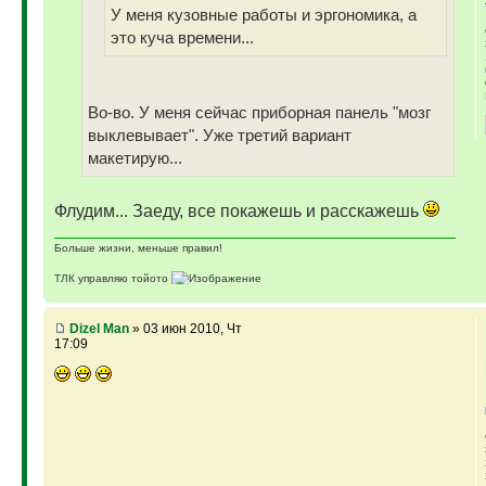
У меня кузовные работы и эргономика, а
это куча времени...
Во-во. У меня сейчас приборная панель "мозг
выклевывает". Уже третий вариант
макетирую...
Флудим... Заеду, все покажешь и расскажешь
Больше жизни, меньше правил!
ТЛК управляю тойото
ГАЗ-69 ДЖАЗ - строю мечту
ГАЗ-69 рок-н-ролл - еще одна задумка
Если что, на связи (909)640-3030
Dizel Man
» 03 июн 2010, Чт
17:09