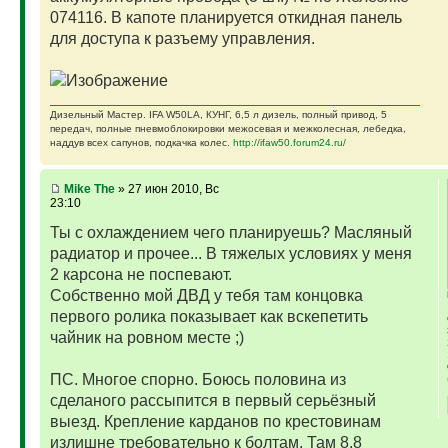
074116. В капоте планируется откидная панель
для доступа к разъему управления.
Дизельный Мастер. IFA W50LA, КУНГ, 6,5 л дизель, полный привод, 5
передач, полные пневмоблокировки межосевая и межколесная, лебедка,
наддув всех сапунов, подкачка колес.
http://ifaw50.forum24.ru/
Mike The
» 27 июн 2010, Вс
23:10
Ты с охлаждением чего планируешь? Масляный
радиатор и прочее... В тяжелых условиях у меня
2 карсона не поспевают.
Собственно мой ДВД у тебя там концовка
первого ролика показывает как вскепетить
чайник на ровном месте ;)
ПС. Многое спорно. Боюсь половина из
сделаного рассыпится в первый серьёзный
выезд. Крепление карданов по крестовинам
излишне требовательно к болтам. Там 8,8