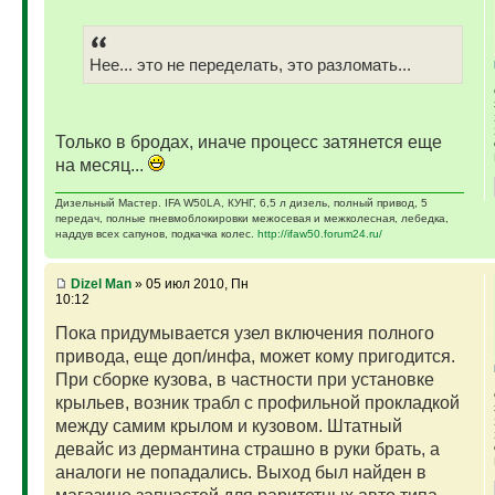
Нее... это не переделать, это разломать...
Только в бродах, иначе процесс затянется еще
на месяц...
Дизельный Мастер. IFA W50LA, КУНГ, 6,5 л дизель, полный привод, 5
передач, полные пневмоблокировки межосевая и межколесная, лебедка,
наддув всех сапунов, подкачка колес.
http://ifaw50.forum24.ru/
Dizel Man
» 05 июл 2010, Пн
10:12
Пока придумывается узел включения полного
привода, еще доп/инфа, может кому пригодится.
При сборке кузова, в частности при установке
крыльев, возник трабл с профильной прокладкой
между самим крылом и кузовом. Штатный
девайс из дермантина страшно в руки брать, а
аналоги не попадались. Выход был найден в