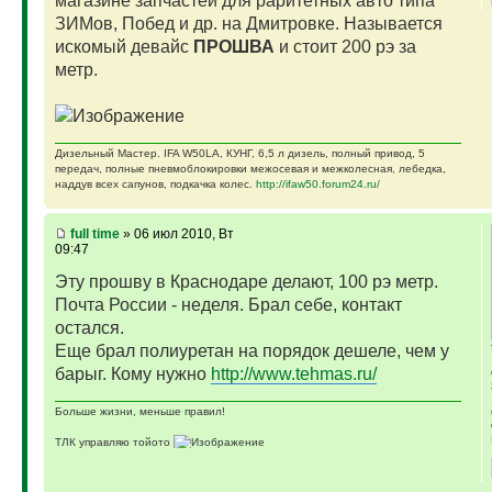
магазине запчастей для раритетных авто типа
ЗИМов, Побед и др. на Дмитровке. Называется
искомый девайс
ПРОШВА
и стоит 200 рэ за
метр.
Дизельный Мастер. IFA W50LA, КУНГ, 6,5 л дизель, полный привод, 5
передач, полные пневмоблокировки межосевая и межколесная, лебедка,
наддув всех сапунов, подкачка колес.
http://ifaw50.forum24.ru/
full time
» 06 июл 2010, Вт
09:47
Эту прошву в Краснодаре делают, 100 рэ метр.
Почта России - неделя. Брал себе, контакт
остался.
Еще брал полиуретан на порядок дешеле, чем у
барыг. Кому нужно
http://www.tehmas.ru/
Больше жизни, меньше правил!
ТЛК управляю тойото
ГАЗ-69 ДЖАЗ - строю мечту
ГАЗ-69 рок-н-ролл - еще одна задумка
Если что, на связи (909)640-3030