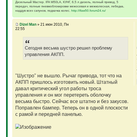
Дизельный Мастер. IFA W50LA, КУНГ, 6,5 л дизель, полный привод, 5
передач, полные пневмоблокировки межосевая и межколесная, лебедка,
наддув всех сапунов, подкачка колес.
http://ifaw50.forum24.ru/
Dizel Man
» 21 июн 2010, Пн
22:55
Сегодня весьма шустро решил проблему
управления АКПП.
"Шустро" не вышло. Рычаг привода, тот что на
АКПП пришлось изготовить новый. Штатный
давал критический угол работы троса
управления и он мог перетереть оболочку
весьма быстро. Сейчас все штатно и без закусов.
Поправлен бампер. Теперь он в одной плоскости
с рамой и передней панелью.