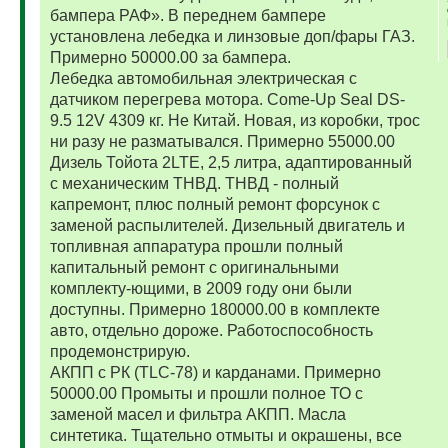
бампера РАФ». В переднем бампере
установлена лебедка и линзовые доп/фары ГАЗ.
Примерно 50000.00 за бампера.
Лебедка автомобильная электрическая с
датчиком перегрева мотора. Come-Up Seal DS-
9.5 12V 4309 кг. Не Китай. Новая, из коробки, трос
ни разу не разматывался. Примерно 55000.00
Дизель Тойота 2LTE, 2,5 литра, адаптированный
с механическим ТНВД. ТНВД - полный
капремонт, плюс полный ремонт форсунок с
заменой распылителей. Дизельный двигатель и
топливная аппаратура прошли полный
капитальный ремонт с оригинальными
комплекту-ющими, в 2009 году они были
доступны. Примерно 180000.00 в комплекте
авто, отдельно дороже. Работоспособность
продемонстрирую.
АКПП с РК (TLC-78) и карданами. Примерно
50000.00 Промыты и прошли полное ТО с
заменой масел и фильтра АКПП. Масла
синтетика. Тщательно отмыты и окрашены, все