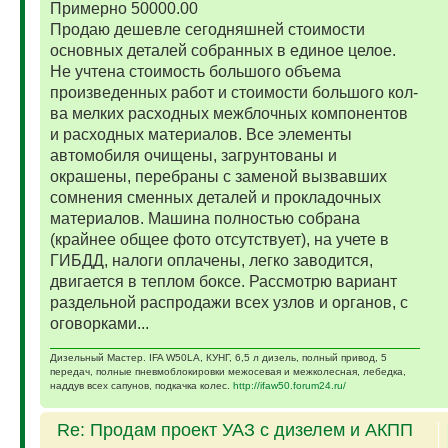
Примерно 50000.00
Продаю дешевле сегодняшней стоимости
основных деталей собранных в единое целое.
Не учтена стоимость большого объема
произведенных работ и стоимости большого кол-
ва мелких расходных межблочных компонентов
и расходных материалов. Все элементы
автомобиля очищены, загрунтованы и
окрашены, перебраны с заменой вызвавших
сомнения сменных деталей и прокладочных
материалов. Машина полностью собрана
(крайнее общее фото отсутствует), на учете в
ГИБДД, налоги оплачены, легко заводится,
двигается в теплом боксе. Рассмотрю вариант
раздельной распродажи всех узлов и органов, с
оговорками...
Дизельный Мастер. IFA W50LA, КУНГ, 6,5 л дизель, полный привод, 5
передач, полные пневмоблокировки межосевая и межколесная, лебедка,
наддув всех сапунов, подкачка колес.
http://ifaw50.forum24.ru/
Re: Продам проект УАЗ с дизелем и АКПП