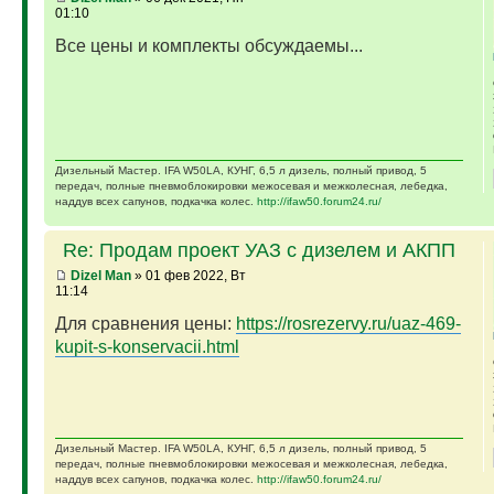
01:10
Все цены и комплекты обсуждаемы...
Дизельный Мастер. IFA W50LA, КУНГ, 6,5 л дизель, полный привод, 5
передач, полные пневмоблокировки межосевая и межколесная, лебедка,
наддув всех сапунов, подкачка колес.
http://ifaw50.forum24.ru/
Re: Продам проект УАЗ с дизелем и АКПП
Dizel Man
» 01 фев 2022, Вт
11:14
Для сравнения цены:
https://rosrezervy.ru/uaz-469-
kupit-s-konservacii.html
Дизельный Мастер. IFA W50LA, КУНГ, 6,5 л дизель, полный привод, 5
передач, полные пневмоблокировки межосевая и межколесная, лебедка,
наддув всех сапунов, подкачка колес.
http://ifaw50.forum24.ru/