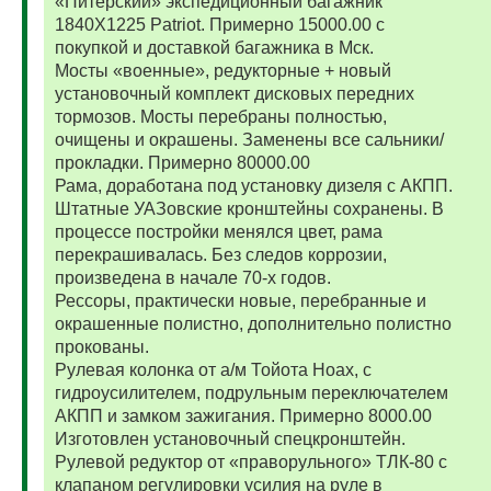
«Питерский» экспедиционный багажник
1840Х1225 Patriot. Примерно 15000.00 с
покупкой и доставкой багажника в Мск.
Мосты «военные», редукторные + новый
установочный комплект дисковых передних
тормозов. Мосты перебраны полностью,
очищены и окрашены. Заменены все сальники/
прокладки. Примерно 80000.00
Рама, доработана под установку дизеля с АКПП.
Штатные УАЗовские кронштейны сохранены. В
процессе постройки менялся цвет, рама
перекрашивалась. Без следов коррозии,
произведена в начале 70-х годов.
Рессоры, практически новые, перебранные и
окрашенные полистно, дополнительно полистно
прокованы.
Рулевая колонка от а/м Тойота Ноах, с
гидроусилителем, подрульным переключателем
АКПП и замком зажигания. Примерно 8000.00
Изготовлен установочный спецкронштейн.
Рулевой редуктор от «праворульного» ТЛК-80 с
клапаном регулировки усилия на руле в