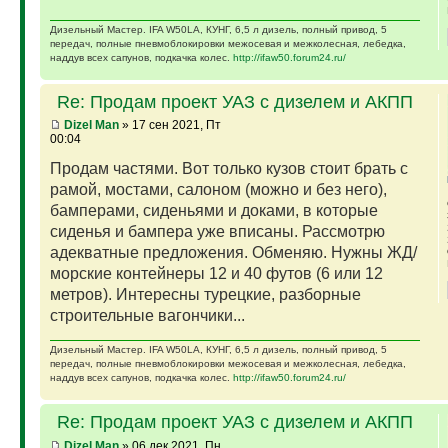
Дизельный Мастер. IFA W50LA, КУНГ, 6,5 л дизель, полный привод, 5
передач, полные пневмоблокировки межосевая и межколесная, лебедка,
наддув всех сапунов, подкачка колес.
http://ifaw50.forum24.ru/
Re: Продам проект УАЗ с дизелем и АКПП
Dizel Man
» 17 сен 2021, Пт
00:04
Продам частями. Вот только кузов стоит брать с
рамой, мостами, салоном (можно и без него),
бамперами, сиденьями и доками, в которые
сиденья и бампера уже вписаны. Рассмотрю
адекватные предложения. Обменяю. Нужны ЖД/
морские контейнеры 12 и 40 футов (6 или 12
метров). Интересны турецкие, разборные
строительные вагончики...
Дизельный Мастер. IFA W50LA, КУНГ, 6,5 л дизель, полный привод, 5
передач, полные пневмоблокировки межосевая и межколесная, лебедка,
наддув всех сапунов, подкачка колес.
http://ifaw50.forum24.ru/
Re: Продам проект УАЗ с дизелем и АКПП
Dizel Man
» 06 дек 2021, Пн