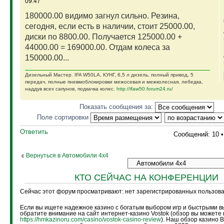
09:47
180000.00 видимо загнул сильно. Резина,
сегодня, если есть в наличии, стоит 25000.00,
диски по 8800.00. Получается 125000.00 +
44000.00 = 169000.00. Отдам колеса за
150000.00...
Дизельный Мастер. IFA W50LA, КУНГ, 6,5 л дизель, полный привод, 5
передач, полные пневмоблокировки межосевая и межколесная, лебедка,
наддув всех сапунов, подкачка колес.
http://ifaw50.forum24.ru/
Показать сообщения за:
Поле сортировки
Ответить
Сообщений: 10 
Вернуться в Автомобили 4х4
КТО СЕЙЧАС НА КОНФЕРЕНЦИИ
Сейчас этот форум просматривают: нет зарегистрированных пользоват
Если вы ищете надежное казино с богатым выбором игр и быстрыми в
обратите внимание на сайт интернет-казино Vostok (обзор вы можете 
https://hmkazinoru.com/casino/vostok-casino-review
). Наш обзор казино 