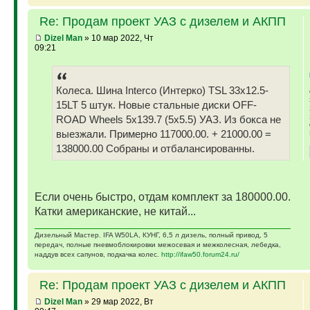
Re: Продам проект УАЗ с дизелем и АКПП
Dizel Man
» 10 мар 2022, Чт
09:21
Колеса. Шина Interco (Интерко) TSL 33x12.5-
15LT 5 штук. Новые стальные диски OFF-
ROAD Wheels 5x139.7 (5x5.5) УАЗ. Из бокса не
выезжали. Примерно 117000.00. + 21000.00 =
138000.00 Собраны и отбалансированны.
Если очень быстро, отдам комплект за 180000.00.
Катки американские, не китай...
Дизельный Мастер. IFA W50LA, КУНГ, 6,5 л дизель, полный привод, 5
передач, полные пневмоблокировки межосевая и межколесная, лебедка,
наддув всех сапунов, подкачка колес.
http://ifaw50.forum24.ru/
Re: Продам проект УАЗ с дизелем и АКПП
Dizel Man
» 29 мар 2022, Вт