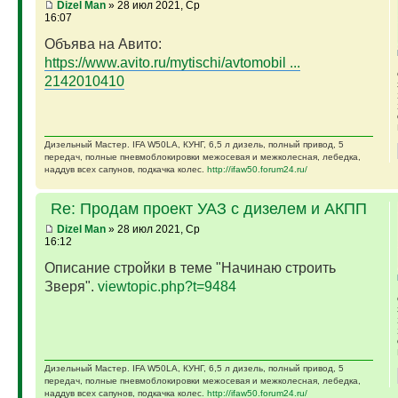
Dizel Man
» 28 июл 2021, Ср
16:07
Объява на Авито:
https://www.avito.ru/mytischi/avtomobil ...
2142010410
Дизельный Мастер. IFA W50LA, КУНГ, 6,5 л дизель, полный привод, 5
передач, полные пневмоблокировки межосевая и межколесная, лебедка,
наддув всех сапунов, подкачка колес.
http://ifaw50.forum24.ru/
Re: Продам проект УАЗ с дизелем и АКПП
Dizel Man
» 28 июл 2021, Ср
16:12
Описание стройки в теме "Начинаю строить
Зверя".
viewtopic.php?t=9484
Дизельный Мастер. IFA W50LA, КУНГ, 6,5 л дизель, полный привод, 5
передач, полные пневмоблокировки межосевая и межколесная, лебедка,
наддув всех сапунов, подкачка колес.
http://ifaw50.forum24.ru/