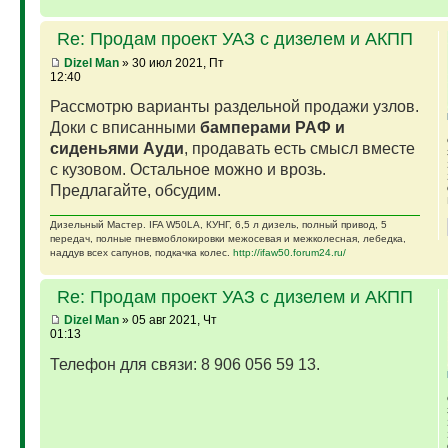
Re: Продам проект УАЗ с дизелем и АКПП
Dizel Man
» 30 июл 2021, Пт
12:40
Рассмотрю варианты раздельной продажи узлов.
Доки с вписанными
бамперами РАФ и
сиденьями Ауди
, продавать есть смысл вместе
с кузовом. Остальное можно и врозь.
Предлагайте, обсудим.
Дизельный Мастер. IFA W50LA, КУНГ, 6,5 л дизель, полный привод, 5
передач, полные пневмоблокировки межосевая и межколесная, лебедка,
наддув всех сапунов, подкачка колес.
http://ifaw50.forum24.ru/
Re: Продам проект УАЗ с дизелем и АКПП
Dizel Man
» 05 авг 2021, Чт
01:13
Телефон для связи: 8 906 056 59 13.