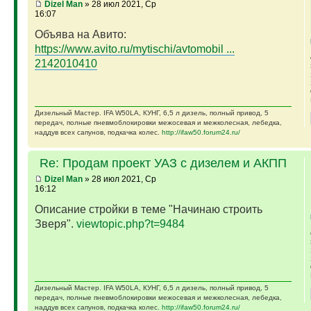
Dizel Man
» 28 июл 2021, Ср
16:07
Объява на Авито:
https://www.avito.ru/mytischi/avtomobil ...
2142010410
Дизельный Мастер. IFA W50LA, КУНГ, 6,5 л дизель, полный привод, 5
передач, полные пневмоблокировки межосевая и межколесная, лебедка,
наддув всех сапунов, подкачка колес.
http://ifaw50.forum24.ru/
Re: Продам проект УАЗ с дизелем и АКПП
Dizel Man
» 28 июл 2021, Ср
16:12
Описание стройки в теме "Начинаю строить
Зверя".
viewtopic.php?t=9484
Дизельный Мастер. IFA W50LA, КУНГ, 6,5 л дизель, полный привод, 5
передач, полные пневмоблокировки межосевая и межколесная, лебедка,
наддув всех сапунов, подкачка колес.
http://ifaw50.forum24.ru/