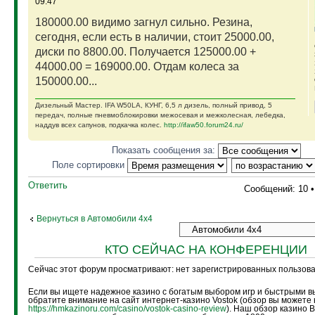
09:47
180000.00 видимо загнул сильно. Резина,
сегодня, если есть в наличии, стоит 25000.00,
диски по 8800.00. Получается 125000.00 +
44000.00 = 169000.00. Отдам колеса за
150000.00...
Дизельный Мастер. IFA W50LA, КУНГ, 6,5 л дизель, полный привод, 5
передач, полные пневмоблокировки межосевая и межколесная, лебедка,
наддув всех сапунов, подкачка колес.
http://ifaw50.forum24.ru/
Показать сообщения за:
Поле сортировки
Ответить
Сообщений: 10 
Вернуться в Автомобили 4х4
КТО СЕЙЧАС НА КОНФЕРЕНЦИИ
Сейчас этот форум просматривают: нет зарегистрированных пользоват
Если вы ищете надежное казино с богатым выбором игр и быстрыми в
обратите внимание на сайт интернет-казино Vostok (обзор вы можете 
https://hmkazinoru.com/casino/vostok-casino-review
). Наш обзор казино 