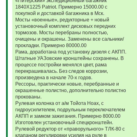
«Питерский» экспедиционный багажник
1840Х1225 Patriot. Примерно 15000.00 с
покупкой и доставкой багажника в Мск.
Мосты «военные», редукторные + новый
установочный комплект дисковых передних
тормозов. Мосты перебраны полностью,
очищены и окрашены. Заменены все сальники/
прокладки. Примерно 80000.00
Рама, доработана под установку дизеля с АКПП.
Штатные УАЗовские кронштейны сохранены. В
процессе постройки менялся цвет, рама
перекрашивалась. Без следов коррозии,
произведена в начале 70-х годов.
Рессоры, практически новые, перебранные и
окрашенные полистно, дополнительно полистно
прокованы.
Рулевая колонка от а/м Тойота Ноах, с
гидроусилителем, подрульным переключателем
АКПП и замком зажигания. Примерно 8000.00
Изготовлен установочный спецкронштейн.
Рулевой редуктор от «праворульного» ТЛК-80 с
клапаном регулировки усилия на руле в