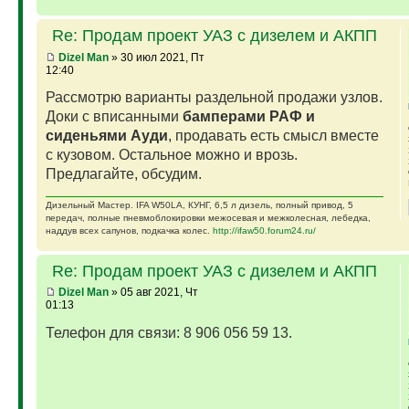
Re: Продам проект УАЗ с дизелем и АКПП
Dizel Man
» 30 июл 2021, Пт
12:40
Рассмотрю варианты раздельной продажи узлов.
Доки с вписанными
бамперами РАФ и
сиденьями Ауди
, продавать есть смысл вместе
с кузовом. Остальное можно и врозь.
Предлагайте, обсудим.
Дизельный Мастер. IFA W50LA, КУНГ, 6,5 л дизель, полный привод, 5
передач, полные пневмоблокировки межосевая и межколесная, лебедка,
наддув всех сапунов, подкачка колес.
http://ifaw50.forum24.ru/
Re: Продам проект УАЗ с дизелем и АКПП
Dizel Man
» 05 авг 2021, Чт
01:13
Телефон для связи: 8 906 056 59 13.