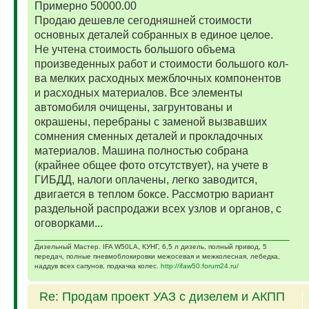
Примерно 50000.00
Продаю дешевле сегодняшней стоимости
основных деталей собранных в единое целое.
Не учтена стоимость большого объема
произведенных работ и стоимости большого кол-
ва мелких расходных межблочных компонентов
и расходных материалов. Все элементы
автомобиля очищены, загрунтованы и
окрашены, перебраны с заменой вызвавших
сомнения сменных деталей и прокладочных
материалов. Машина полностью собрана
(крайнее общее фото отсутствует), на учете в
ГИБДД, налоги оплачены, легко заводится,
двигается в теплом боксе. Рассмотрю вариант
раздельной распродажи всех узлов и органов, с
оговорками...
Дизельный Мастер. IFA W50LA, КУНГ, 6,5 л дизель, полный привод, 5
передач, полные пневмоблокировки межосевая и межколесная, лебедка,
наддув всех сапунов, подкачка колес.
http://ifaw50.forum24.ru/
Re: Продам проект УАЗ с дизелем и АКПП