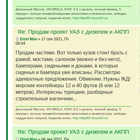
Дизельный Мастер. IFA W50LA, КУНГ, 6,5 л дизель, полный привод, 5
передач, полные пневмоблокировки межосевая и межколесная, лебедка,
наддув всех сапунов, подкачка колес.
http://ifaw50.forum24.ru/
Re: Продам проект УАЗ с дизелем и АКПП
Dizel Man
» 17 сен 2021, Пт
00:04
Продам частями. Вот только кузов стоит брать с
рамой, мостами, салоном (можно и без него),
бамперами, сиденьями и доками, в которые
сиденья и бампера уже вписаны. Рассмотрю
адекватные предложения. Обменяю. Нужны ЖД/
морские контейнеры 12 и 40 футов (6 или 12
метров). Интересны турецкие, разборные
строительные вагончики...
Дизельный Мастер. IFA W50LA, КУНГ, 6,5 л дизель, полный привод, 5
передач, полные пневмоблокировки межосевая и межколесная, лебедка,
наддув всех сапунов, подкачка колес.
http://ifaw50.forum24.ru/
Re: Продам проект УАЗ с дизелем и АКПП
Dizel Man
» 06 дек 2021, Пн