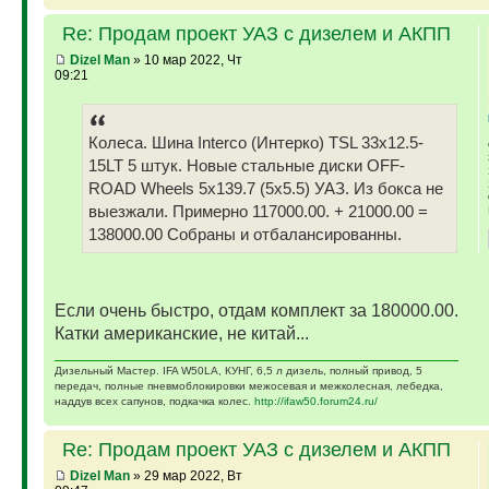
Re: Продам проект УАЗ с дизелем и АКПП
Dizel Man
» 10 мар 2022, Чт
09:21
Колеса. Шина Interco (Интерко) TSL 33x12.5-
15LT 5 штук. Новые стальные диски OFF-
ROAD Wheels 5x139.7 (5x5.5) УАЗ. Из бокса не
выезжали. Примерно 117000.00. + 21000.00 =
138000.00 Собраны и отбалансированны.
Если очень быстро, отдам комплект за 180000.00.
Катки американские, не китай...
Дизельный Мастер. IFA W50LA, КУНГ, 6,5 л дизель, полный привод, 5
передач, полные пневмоблокировки межосевая и межколесная, лебедка,
наддув всех сапунов, подкачка колес.
http://ifaw50.forum24.ru/
Re: Продам проект УАЗ с дизелем и АКПП
Dizel Man
» 29 мар 2022, Вт