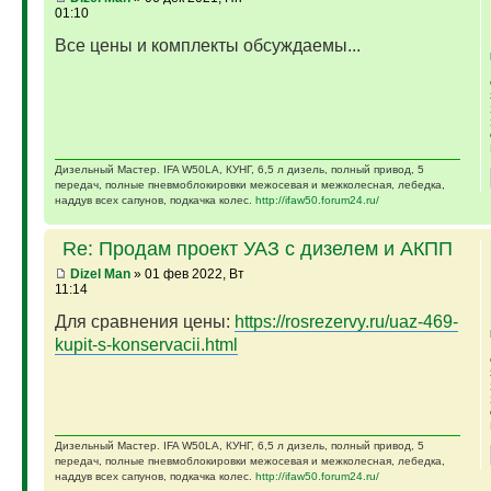
01:10
Все цены и комплекты обсуждаемы...
Дизельный Мастер. IFA W50LA, КУНГ, 6,5 л дизель, полный привод, 5
передач, полные пневмоблокировки межосевая и межколесная, лебедка,
наддув всех сапунов, подкачка колес.
http://ifaw50.forum24.ru/
Re: Продам проект УАЗ с дизелем и АКПП
Dizel Man
» 01 фев 2022, Вт
11:14
Для сравнения цены:
https://rosrezervy.ru/uaz-469-
kupit-s-konservacii.html
Дизельный Мастер. IFA W50LA, КУНГ, 6,5 л дизель, полный привод, 5
передач, полные пневмоблокировки межосевая и межколесная, лебедка,
наддув всех сапунов, подкачка колес.
http://ifaw50.forum24.ru/