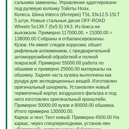
сальники заменены. Управление адаптировано
под рулевую колонку Тойоты Ноах.
Колеса. Шина Interco (Интерко) TSL 33x12.5-15LT
5 штук. Новые стальные диски OFF-ROAD
Wheels 5x139.7 (5x5.5) УАЗ. Из бокса не
выезжали. Примерно 117000.00. + 21000.00 =
138000.00 Собраны и отбалансированны.
Кузов. Не имеет следов коррозии, обшит
рифленым аллюминием, с предварительной
антикоррозийной обработкой и полной
покраской. Примерно 55000.00 работа по
обшивке и примерно 25000.00 материалы на
обшивку. Задняя часть кузова выполнена как
рундук для экспедиционных вещей. Изготовлен
оригинальный шноркель. Установлен новый
герметичный корпус воздушного фильтра и под
него изготовлен оригинальный кронштейн.
Примерно 50000.00 кузов и 80000.00 обшивка.
Итого примерно 130000.00.
Каркас и тент. Тент новый. Примерно 4500.00 На
каркас, через спецпереходники, установ-лен