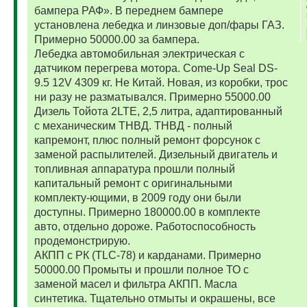
бампера РАФ». В переднем бампере
установлена лебедка и линзовые доп/фары ГАЗ.
Примерно 50000.00 за бампера.
Лебедка автомобильная электрическая с
датчиком перегрева мотора. Come-Up Seal DS-
9.5 12V 4309 кг. Не Китай. Новая, из коробки, трос
ни разу не разматывался. Примерно 55000.00
Дизель Тойота 2LTE, 2,5 литра, адаптированный
с механическим ТНВД. ТНВД - полный
капремонт, плюс полный ремонт форсунок с
заменой распылителей. Дизельный двигатель и
топливная аппаратура прошли полный
капитальный ремонт с оригинальными
комплекту-ющими, в 2009 году они были
доступны. Примерно 180000.00 в комплекте
авто, отдельно дороже. Работоспособность
продемонстрирую.
АКПП с РК (TLC-78) и карданами. Примерно
50000.00 Промыты и прошли полное ТО с
заменой масел и фильтра АКПП. Масла
синтетика. Тщательно отмыты и окрашены, все