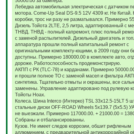
50000.00 за бампера.
Лебедка автомобильная электрическая с датчиком п
мотора. Come-Up Seal DS-9.5 12V 4309 кг. Не Китай. 
коробки, трос ни разу не разматывался. Примерно 5
Дизель Тойота 2LTE, 2,5 литра, адаптированный с м
ТНВД. ТНВД - полный капремонт, плюс полный ремо
с заменой распылителей. Дизельный двигатель и то
аппаратура прошли полный капитальный ремонт с
оригинальными комплекту-ющими, в 2009 году они 
доступны. Примерно 180000.00 в комплекте авто, от
дороже. Работоспособность продемонстрирую.
АКПП с РК (TLC-78) и карданами. Примерно 50000.
и прошли полное ТО с заменой масел и фильтра АК
синтетика. Тщательно отмыты и окрашены, все саль
заменены. Управление адаптировано под рулевую к
Тойоты Ноах.
Колеса. Шина Interco (Интерко) TSL 33x12.5-15LT 5 
стальные диски OFF-ROAD Wheels 5x139.7 (5x5.5) УА
не выезжали. Примерно 117000.00. + 21000.00 = 138
Собраны и отбалансированны.
Кузов. Не имеет следов коррозии, обшит рифленым
аллюминием, с предварительной антикоррозийной о