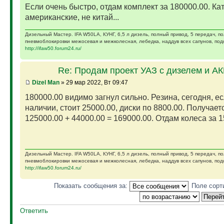
Если очень быстро, отдам комплект за 180000.00. Ка
американские, не китай...
Дизельный Мастер. IFA W50LA, КУНГ, 6,5 л дизель, полный привод, 5 передач, п
пневмоблокировки межосевая и межколесная, лебедка, наддув всех сапунов, подк
http://ifaw50.forum24.ru/
Re: Продам проект УАЗ с дизелем и А
Dizel Man
» 29 мар 2022, Вт 09:47
180000.00 видимо загнул сильно. Резина, сегодня, ес
наличии, стоит 25000.00, диски по 8800.00. Получает
125000.00 + 44000.00 = 169000.00. Отдам колеса за 15
Дизельный Мастер. IFA W50LA, КУНГ, 6,5 л дизель, полный привод, 5 передач, п
пневмоблокировки межосевая и межколесная, лебедка, наддув всех сапунов, подк
http://ifaw50.forum24.ru/
Показать сообщения за:
Поле сорт
Ответить