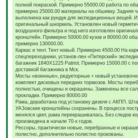
полной покраской. Примерно 55000.00 работа по об
примерно 25000.00 материалы на обшивку. Задняя ч
выполнена как рундук для экспедиционных вещей. И
оригинальный шноркель. Установлен новый гермети
воздушного фильтра и под него изготовлен оригина
кронштейн. Примерно 50000.00 кузов и 80000.00 обш
примерно 130000.00.
Каркас и тент. Тент новый. Примерно 4500.00 На карк
спецпереходники, установ-лен «Питерский» экспед
багажник 1840Х1225 Patriot. Примерно 15000.00 с по
доставкой багажника в Мск.
Мосты «военные», редукторные + новый установоч
комплект дисковых передних тормозов. Мосты пере
полностью, очищены и окрашены. Заменены все сал
прокладки. Примерно 80000.00
Рама, доработана под установку дизеля с АКПП. Шт
УАЗовские кронштейны сохранены. В процессе пост
менялся цвет, рама перекрашивалась. Без следов ко
произведена в начале 70-х годов.
Рессоры, практически новые, перебранные и окраш
полистно, дополнительно полистно прокованы.