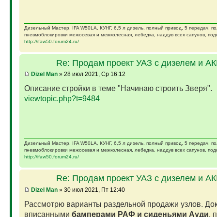
Дизельный Мастер. IFA W50LA, КУНГ, 6,5 л дизель, полный привод, 5 передач, п
пневмоблокировки межосевая и межколесная, лебедка, наддув всех сапунов, подк
http://ifaw50.forum24.ru/
Re: Продам проект УАЗ с дизелем и А
Dizel Man
» 28 июл 2021, Ср 16:12
Описание стройки в теме "Начинаю строить Зверя".
viewtopic.php?t=9484
Дизельный Мастер. IFA W50LA, КУНГ, 6,5 л дизель, полный привод, 5 передач, п
пневмоблокировки межосевая и межколесная, лебедка, наддув всех сапунов, подк
http://ifaw50.forum24.ru/
Re: Продам проект УАЗ с дизелем и А
Dizel Man
» 30 июл 2021, Пт 12:40
Рассмотрю варианты раздельной продажи узлов. Док
вписанными
бамперами РАФ и сиденьями Ауди
, 