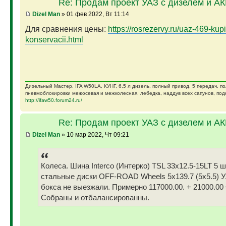
Re: Продам проект УАЗ с дизелем и А
Dizel Man
» 01 фев 2022, Вт 11:14
Для сравнения цены:
https://rosrezervy.ru/uaz-469-kupi
konservacii.html
Дизельный Мастер. IFA W50LA, КУНГ, 6,5 л дизель, полный привод, 5 передач, п
пневмоблокировки межосевая и межколесная, лебедка, наддув всех сапунов, подк
http://ifaw50.forum24.ru/
Re: Продам проект УАЗ с дизелем и А
Dizel Man
» 10 мар 2022, Чт 09:21
Колеса. Шина Interco (Интерко) TSL 33x12.5-15LT 5 
стальные диски OFF-ROAD Wheels 5x139.7 (5x5.5) У
бокса не выезжали. Примерно 117000.00. + 21000.00 
Собраны и отбалансированны.