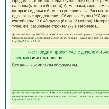
Продам частями. Вот только кузов стоит брать с рам
салоном (можно и без него), бамперами, сиденьями и
которые сиденья и бампера уже вписаны. Рассмотр
адекватные предложения. Обменяю. Нужны ЖД/мор
контейнеры 12 и 40 футов (6 или 12 метров). Интере
турецкие, разборные строительные вагончики...
Дизельный Мастер. IFA W50LA, КУНГ, 6,5 л дизель, полный привод, 5 передач, п
пневмоблокировки межосевая и межколесная, лебедка, наддув всех сапунов, подк
http://ifaw50.forum24.ru/
Re: Продам проект УАЗ с дизелем и А
Dizel Man
» 06 дек 2021, Пн 01:10
Все цены и комплекты обсуждаемы...
Дизельный Мастер. IFA W50LA, КУНГ, 6,5 л дизель, полный привод, 5 передач, п
пневмоблокировки межосевая и межколесная, лебедка, наддув всех сапунов, подк
http://ifaw50.forum24.ru/