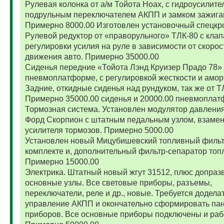
Рулевая колонка от а/м Тойота Ноах, с гидроусилите
подрульным переключателем АКПП и замком зажига
Примерно 8000.00 Изготовлен установочный спецкр
Рулевой редуктор от «праворульного» ТЛК-80 с кла
регулировки усилия на руле в зависимости от скорос
движения авто. Примерно 35000.00
Сиденья передние «Тойота Лэнд Круизер Прадо 78»
пневмоплатформе, с регулировкой жесткости и амор
Задние, откидные сиденья над рундуком, так же от Т
Примерно 35000.00 сиденья и 20000.00 пневмоплат
Тормозная система. Установлен модулятор давления
Форд Скорпион с штатным педальным узлом, взамен
усилителя тормозов. Примерно 5000.00
Установлен новый Мицубишевский топливный фильт
комплекте и, дополнительный фильтр-сепаратор топ
Примерно 15000.00
Электрика. Штатный новый жгут 31512, плюс допраз
основные узлы. Все световые приборы, разъемы,
переключатели, реле и др., новые. Требуется додела
управление АКПП и окончательно сформировать па
приборов. Все основные приборы подключены и раб