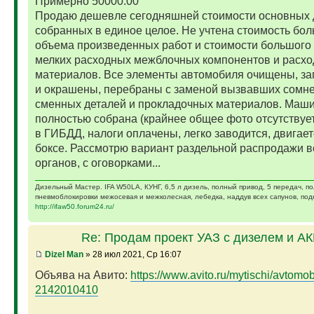
Примерно 50000.00
Продаю дешевле сегодняшней стоимости основных 
собранных в единое целое. Не учтена стоимость бо
объема произведенных работ и стоимости большого 
мелких расходных межблочных компонентов и расх
материалов. Все элементы автомобиля очищены, за
и окрашены, перебраны с заменой вызвавших сомн
сменных деталей и прокладочных материалов. Маш
полностью собрана (крайнее общее фото отсутствует)
в ГИБДД, налоги оплачены, легко заводится, двигает
боксе. Рассмотрю вариант раздельной распродажи в
органов, с оговорками...
Дизельный Мастер. IFA W50LA, КУНГ, 6,5 л дизель, полный привод, 5 передач, п
пневмоблокировки межосевая и межколесная, лебедка, наддув всех сапунов, подк
http://ifaw50.forum24.ru/
Re: Продам проект УАЗ с дизелем и А
Dizel Man
» 28 июл 2021, Ср 16:07
Объява на Авито:
https://www.avito.ru/mytischi/avtomobil
2142010410