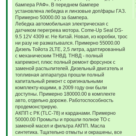
бампера РАФ». В переднем бампере
установлена лебедка и линзовые доп/фары ГАЗ.
Примерно 50000.00 за бампера.
Лебедка автомобильная электрическая с
датчиком перегрева мотора. Come-Up Seal DS-
9.5 12V 4309 кг. Не Китай. Новая, из коробки, трос
ни разу не разматывался. Примерно 55000.00
Дизель Тойота 2LTE, 2,5 литра, адаптированный
с механическим ТНВД. ТНВД - полный
капремонт, плюс полный ремонт форсунок с
заменой распылителей. Дизельный двигатель и
топливная аппаратура прошли полный
капитальный ремонт с оригинальными
комплекту-ющими, в 2009 году они были
доступны. Примерно 180000.00 в комплекте
авто, отдельно дороже. Работоспособность
продемонстрирую.
АКПП с РК (TLC-78) и карданами. Примерно
50000.00 Промыты и прошли полное ТО с
заменой масел и фильтра АКПП. Масла
синтетика. Тщательно отмыты и окрашены, все