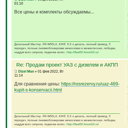
01:10
Все цены и комплекты обсуждаемы...
Дизельный Мастер. IFA W50LA, КУНГ, 6,5 л дизель, полный привод, 5
передач, полные пневмоблокировки межосевая и межколесная, лебедка,
наддув всех сапунов, подкачка колес.
http://ifaw50.forum24.ru/
Re: Продам проект УАЗ с дизелем и АКПП
Dizel Man
» 01 фев 2022, Вт
11:14
Для сравнения цены:
https://rosrezervy.ru/uaz-469-
kupit-s-konservacii.html
Дизельный Мастер. IFA W50LA, КУНГ, 6,5 л дизель, полный привод, 5
передач, полные пневмоблокировки межосевая и межколесная, лебедка,
наддув всех сапунов, подкачка колес.
http://ifaw50.forum24.ru/