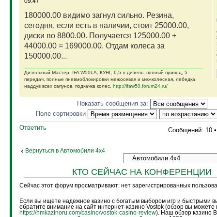
09:47
180000.00 видимо загнул сильно. Резина,
сегодня, если есть в наличии, стоит 25000.00,
диски по 8800.00. Получается 125000.00 +
44000.00 = 169000.00. Отдам колеса за
150000.00...
Дизельный Мастер. IFA W50LA, КУНГ, 6,5 л дизель, полный привод, 5
передач, полные пневмоблокировки межосевая и межколесная, лебедка,
наддув всех сапунов, подкачка колес.
http://ifaw50.forum24.ru/
Показать сообщения за:
Поле сортировки
Ответить
Сообщений: 10 
Вернуться в Автомобили 4х4
КТО СЕЙЧАС НА КОНФЕРЕНЦИИ
Сейчас этот форум просматривают: нет зарегистрированных пользоват
Если вы ищете надежное казино с богатым выбором игр и быстрыми в
обратите внимание на сайт интернет-казино Vostok (обзор вы можете 
https://hmkazinoru.com/casino/vostok-casino-review
). Наш обзор казино 