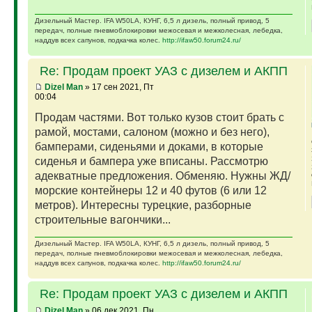
Дизельный Мастер. IFA W50LA, КУНГ, 6,5 л дизель, полный привод, 5
передач, полные пневмоблокировки межосевая и межколесная, лебедка,
наддув всех сапунов, подкачка колес.
http://ifaw50.forum24.ru/
Re: Продам проект УАЗ с дизелем и АКПП
Dizel Man
» 17 сен 2021, Пт
00:04
Продам частями. Вот только кузов стоит брать с
рамой, мостами, салоном (можно и без него),
бамперами, сиденьями и доками, в которые
сиденья и бампера уже вписаны. Рассмотрю
адекватные предложения. Обменяю. Нужны ЖД/
морские контейнеры 12 и 40 футов (6 или 12
метров). Интересны турецкие, разборные
строительные вагончики...
Дизельный Мастер. IFA W50LA, КУНГ, 6,5 л дизель, полный привод, 5
передач, полные пневмоблокировки межосевая и межколесная, лебедка,
наддув всех сапунов, подкачка колес.
http://ifaw50.forum24.ru/
Re: Продам проект УАЗ с дизелем и АКПП
Dizel Man
» 06 дек 2021, Пн