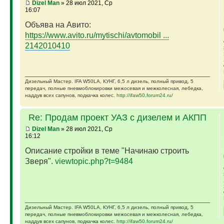
Dizel Man
» 28 июл 2021, Ср
16:07
Объява на Авито:
https://www.avito.ru/mytischi/avtomobil ...
2142010410
Дизельный Мастер. IFA W50LA, КУНГ, 6,5 л дизель, полный привод, 5
передач, полные пневмоблокировки межосевая и межколесная, лебедка,
наддув всех сапунов, подкачка колес.
http://ifaw50.forum24.ru/
Re: Продам проект УАЗ с дизелем и АКПП
Dizel Man
» 28 июл 2021, Ср
16:12
Описание стройки в теме "Начинаю строить
Зверя".
viewtopic.php?t=9484
Дизельный Мастер. IFA W50LA, КУНГ, 6,5 л дизель, полный привод, 5
передач, полные пневмоблокировки межосевая и межколесная, лебедка,
наддув всех сапунов, подкачка колес.
http://ifaw50.forum24.ru/