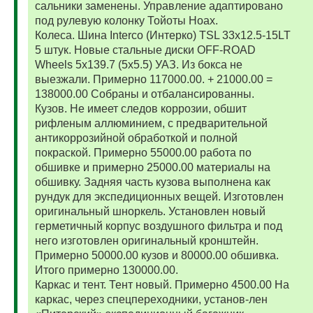
сальники заменены. Управление адаптировано
под рулевую колонку Тойоты Ноах.
Колеса. Шина Interco (Интерко) TSL 33x12.5-15LT
5 штук. Новые стальные диски OFF-ROAD
Wheels 5x139.7 (5x5.5) УАЗ. Из бокса не
выезжали. Примерно 117000.00. + 21000.00 =
138000.00 Собраны и отбалансированны.
Кузов. Не имеет следов коррозии, обшит
рифленым аллюминием, с предварительной
антикоррозийной обработкой и полной
покраской. Примерно 55000.00 работа по
обшивке и примерно 25000.00 материалы на
обшивку. Задняя часть кузова выполнена как
рундук для экспедиционных вещей. Изготовлен
оригинальный шноркель. Установлен новый
герметичный корпус воздушного фильтра и под
него изготовлен оригинальный кронштейн.
Примерно 50000.00 кузов и 80000.00 обшивка.
Итого примерно 130000.00.
Каркас и тент. Тент новый. Примерно 4500.00 На
каркас, через спецпереходники, установ-лен