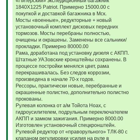
«Питерский» экспедиционный багажник
1840Х1225 Patriot. Примерно 15000.00 с
покупкой и доставкой багажника в Мск.
Мосты «военные», редукторные + новый
установочный комплект дисковых передних
тормозов. Мосты перебраны полностью,
очищены и окрашены. Заменены все сальники/
прокладки. Примерно 80000.00
Рама, доработана под установку дизеля с АКПП.
Штатные УАЗовские кронштейны сохранены. В
процессе постройки менялся цвет, рама
перекрашивалась. Без следов коррозии,
произведена в начале 70-х годов.
Рессоры, практически новые, перебранные и
окрашенные полистно, дополнительно полистно
прокованы.
Рулевая колонка от а/м Тойота Ноах, с
гидроусилителем, подрульным переключателем
АКПП и замком зажигания. Примерно 8000.00
Изготовлен установочный спецкронштейн.
Рулевой редуктор от «праворульного» ТЛК-80 с
клапаном регулировки усилия на руле в