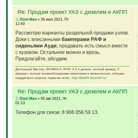
Re: Продам проект УАЗ с дизелем и АКПП
Dizel Man
» 30 июл 2021, Пт
12:40
Рассмотрю варианты раздельной продажи узлов.
Доки с вписанными
бамперами РАФ и
сиденьями Ауди
, продавать есть смысл вместе
с кузовом. Остальное можно и врозь.
Предлагайте, обсудим.
Дизельный Мастер. IFA W50LA, КУНГ, 6,5 л дизель, полный привод, 5
передач, полные пневмоблокировки межосевая и межколесная, лебедка,
наддув всех сапунов, подкачка колес.
http://ifaw50.forum24.ru/
Re: Продам проект УАЗ с дизелем и АКПП
Dizel Man
» 05 авг 2021, Чт
01:13
Телефон для связи: 8 906 056 59 13.