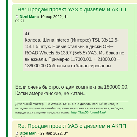
Re: Продам проект УАЗ с дизелем и АКПП
Dizel Man
» 10 мар 2022, Чт
09:21
Колеса. Шина Interco (Интерко) TSL 33x12.5-
15LT 5 штук. Новые стальные диски OFF-
ROAD Wheels 5x139.7 (5x5.5) УАЗ. Из бокса не
выезжали. Примерно 117000.00. + 21000.00 =
138000.00 Собраны и отбалансированны.
Если очень быстро, отдам комплект за 180000.00.
Катки американские, не китай...
Дизельный Мастер. IFA W50LA, КУНГ, 6,5 л дизель, полный привод, 5
передач, полные пневмоблокировки межосевая и межколесная, лебедка,
наддув всех сапунов, подкачка колес.
http://ifaw50.forum24.ru/
Re: Продам проект УАЗ с дизелем и АКПП
Dizel Man
» 29 мар 2022, Вт