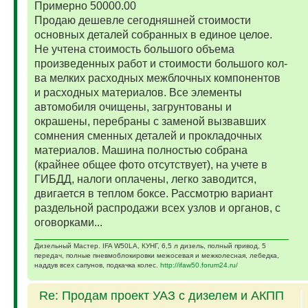
Примерно 50000.00
Продаю дешевле сегодняшней стоимости
основных деталей собранных в единое целое.
Не учтена стоимость большого объема
произведенных работ и стоимости большого кол-
ва мелких расходных межблочных компонентов
и расходных материалов. Все элементы
автомобиля очищены, загрунтованы и
окрашены, перебраны с заменой вызвавших
сомнения сменных деталей и прокладочных
материалов. Машина полностью собрана
(крайнее общее фото отсутствует), на учете в
ГИБДД, налоги оплачены, легко заводится,
двигается в теплом боксе. Рассмотрю вариант
раздельной распродажи всех узлов и органов, с
оговорками...
Дизельный Мастер. IFA W50LA, КУНГ, 6,5 л дизель, полный привод, 5
передач, полные пневмоблокировки межосевая и межколесная, лебедка,
наддув всех сапунов, подкачка колес.
http://ifaw50.forum24.ru/
Re: Продам проект УАЗ с дизелем и АКПП