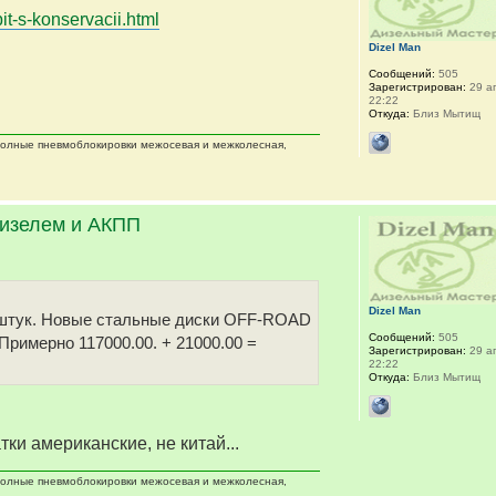
it-s-konservacii.html
Dizel Man
Сообщений:
505
Зарегистрирован:
29 ап
22:22
Откуда:
Близ Мытищ
 полные пневмоблокировки межосевая и межколесная,
дизелем и АКПП
Dizel Man
 5 штук. Новые стальные диски OFF-ROAD
Сообщений:
505
 Примерно 117000.00. + 21000.00 =
Зарегистрирован:
29 ап
22:22
Откуда:
Близ Мытищ
тки американские, не китай...
 полные пневмоблокировки межосевая и межколесная,