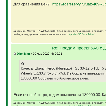
Для сравнения цены:
https://rosrezervy.ru/uaz-469-kup
Дизельный Мастер. IFA W50LA, КУНГ, 6,5 л дизель, полный привод, 5 передач,
лебедка, наддув всех сапунов, подкачка колес.
http://ifaw50.forum24.ru/
Re: Продам проект УАЗ с 
Dizel Man
» 10 мар 2022, Чт 09:21
Колеса. Шина Interco (Интерко) TSL 33x12.5-15LT
Wheels 5x139.7 (5x5.5) УАЗ. Из бокса не выезжали.
138000.00 Собраны и отбалансированны.
Если очень быстро, отдам комплект за 180000.00. Ка
Дизельный Мастер. IFA W50LA, КУНГ, 6,5 л дизель, полный привод, 5 передач,