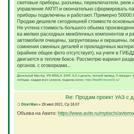
световые приборы, разъемы, переключатели, реле и
управление АКПП и окончательно сформировать па
приборы подключены и работают. Примерно 50000.
Продаю дешевле сегодняшней стоимости основных 
Не учтена стоимость большого объема произведенн
ва мелких расходных межблочных компонентов и р
автомобиля очищены, загрунтованы и окрашены, п
сомнения сменных деталей и прокладочных матери
(крайнее общее фото отсутствует), на учете в ГИБД
двигается в теплом боксе. Рассмотрю вариант разд
органов, с оговорками...
Дизельный Мастер. IFA W50LA, КУНГ, 6,5 л дизель, полный привод, 5 передач,
лебедка, наддув всех сапунов, подкачка колес.
http://ifaw50.forum24.ru/
Re: Продам проект УАЗ с 
Dizel Man
» 28 июл 2021, Ср 16:07
Объява на Авито:
https://www.avito.ru/mytischi/avtomo