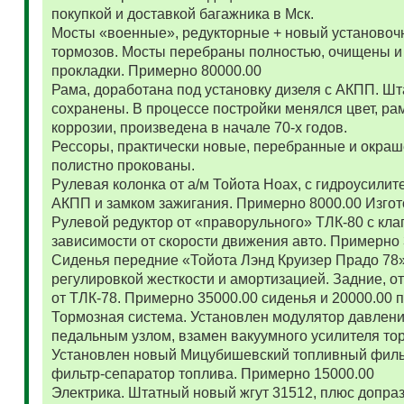
покупкой и доставкой багажника в Мск.
Мосты «военные», редукторные + новый установоч
тормозов. Мосты перебраны полностью, очищены и
прокладки. Примерно 80000.00
Рама, доработана под установку дизеля с АКПП. 
сохранены. В процессе постройки менялся цвет, ра
коррозии, произведена в начале 70-х годов.
Рессоры, практически новые, перебранные и окраш
полистно прокованы.
Рулевая колонка от а/м Тойота Ноах, с гидроусил
АКПП и замком зажигания. Примерно 8000.00 Изго
Рулевой редуктор от «праворульного» ТЛК-80 с кла
зависимости от скорости движения авто. Примерно
Сиденья передние «Тойота Лэнд Круизер Прадо 78
регулировкой жесткости и амортизацией. Задние, о
от ТЛК-78. Примерно 35000.00 сиденья и 20000.00
Тормозная система. Установлен модулятор давлени
педальным узлом, взамен вакуумного усилителя то
Установлен новый Мицубишевский топливный фильт
фильтр-сепаратор топлива. Примерно 15000.00
Электрика. Штатный новый жгут 31512, плюс допраз