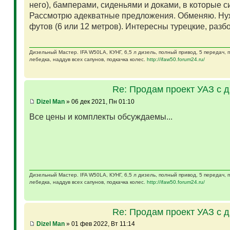
него), бамперами, сиденьями и доками, в которые 
Рассмотрю адекватные предложения. Обменяю. Ну
футов (6 или 12 метров). Интересны турецкие, разб
Дизельный Мастер. IFA W50LA, КУНГ, 6,5 л дизель, полный привод, 5 передач,
лебедка, наддув всех сапунов, подкачка колес.
http://ifaw50.forum24.ru/
Re: Продам проект УАЗ с 
Dizel Man
» 06 дек 2021, Пн 01:10
Все цены и комплекты обсуждаемы...
Дизельный Мастер. IFA W50LA, КУНГ, 6,5 л дизель, полный привод, 5 передач,
лебедка, наддув всех сапунов, подкачка колес.
http://ifaw50.forum24.ru/
Re: Продам проект УАЗ с 
Dizel Man
» 01 фев 2022, Вт 11:14