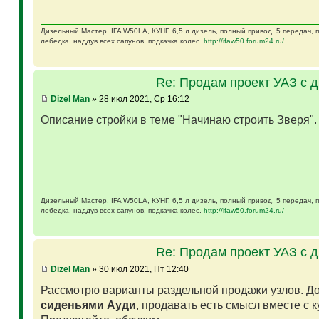
Дизельный Мастер. IFA W50LA, КУНГ, 6,5 л дизель, полный привод, 5 передач,
лебедка, наддув всех сапунов, подкачка колес.
http://ifaw50.forum24.ru/
Re: Продам проект УАЗ с 
Dizel Man
» 28 июл 2021, Ср 16:12
Описание стройки в теме "Начинаю строить Зверя"
Дизельный Мастер. IFA W50LA, КУНГ, 6,5 л дизель, полный привод, 5 передач,
лебедка, наддув всех сапунов, подкачка колес.
http://ifaw50.forum24.ru/
Re: Продам проект УАЗ с 
Dizel Man
» 30 июл 2021, Пт 12:40
Рассмотрю варианты раздельной продажи узлов. Д
сиденьями Ауди
, продавать есть смысл вместе с 