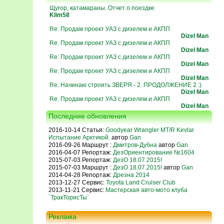
Щугор, катамараны. Отчет о поездке
Klim58
Re: Продам проект УАЗ с дизелем и АКПП
Dizel Man
Re: Продам проект УАЗ с дизелем и АКПП
Dizel Man
Re: Продам проект УАЗ с дизелем и АКПП
Dizel Man
Re: Продам проект УАЗ с дизелем и АКПП
Dizel Man
Re: Начинаю строить ЗВЕРЯ - 2. ПРОДОЛЖЕНИЕ 2 :)
Dizel Man
Re: Продам проект УАЗ с дизелем и АКПП
Dizel Man
Последние обновления
2016-10-14 Статья:
Goodyear Wrangler MT/R Kevlar.
Испытание Арктикой.
автор
Gan
2016-09-26 Маршрут :
Дмитров-Дубна
автор
Gan
2016-04-07 Репортаж:
ДезОриентирование №1604
2015-07-03 Репортаж:
ДезО 18.07.2015!
2015-07-03 Маршрут :
ДезО 18.07.2015!
автор
Gan
2014-04-28 Репортаж:
Дрезна 2014
2013-12-27 Сервис:
Toyota Land Cruiser Club
2013-11-21 Сервис:
Мастерская авто-мото клуба
`ТракТорисТы`
Реклама