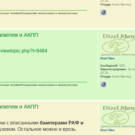
22:22
Откуда:
Близ Мытищ
 полные пневмоблокировки межосевая и межколесная,
дизелем и АКПП
.
viewtopic.php?t=9484
Dizel Man
Сообщений:
505
Зарегистрирован:
29 ап
22:22
Откуда:
Близ Мытищ
 полные пневмоблокировки межосевая и межколесная,
дизелем и АКПП
оки с вписанными
бамперами РАФ и
кузовом. Остальное можно и врозь.
Dizel Man