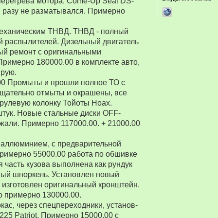
перегрева мотора. Come-Up Seal DS-
 ни разу не разматывался. Примерно
 механическим ТНВД. ТНВД - полный
й распылителей. Дизельный двигатель
ый ремонт с оригинальными
Примерно 180000.00 в комплекте авто,
ирую.
00 Промыты и прошли полное ТО с
Тщательно отмыты и окрашены, все
рулевую колонку Тойоты Ноах.
 штук. Новые стальные диски OFF-
зжали. Примерно 117000.00. + 21000.00
 аллюминием, с предварительной
Примерно 55000.00 работа по обшивке
 часть кузова выполнена как рундук
ный шноркель. Установлен новый
о изготовлен оригинальный кронштейн.
о примерно 130000.00.
ркас, через спецпереходники, установ-
5 Patriot. Примерно 15000.00 с