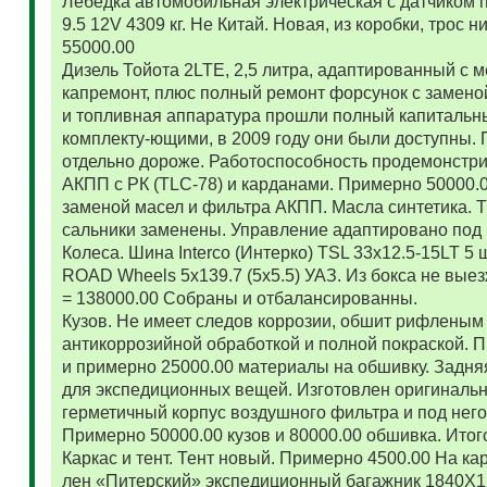
Лебедка автомобильная электрическая с датчиком 
9.5 12V 4309 кг. Не Китай. Новая, из коробки, трос
55000.00
Дизель Тойота 2LTE, 2,5 литра, адаптированный с
капремонт, плюс полный ремонт форсунок с замено
и топливная аппаратура прошли полный капитальн
комплекту-ющими, в 2009 году они были доступны. 
отдельно дороже. Работоспособность продемонстр
АКПП с РК (TLC-78) и карданами. Примерно 50000.
заменой масел и фильтра АКПП. Масла синтетика. 
сальники заменены. Управление адаптировано под 
Колеса. Шина Interco (Интерко) TSL 33x12.5-15LT 5
ROAD Wheels 5x139.7 (5x5.5) УАЗ. Из бокса не вые
= 138000.00 Собраны и отбалансированны.
Кузов. Не имеет следов коррозии, обшит рифленым
антикоррозийной обработкой и полной покраской. 
и примерно 25000.00 материалы на обшивку. Задняя
для экспедиционных вещей. Изготовлен оригиналь
герметичный корпус воздушного фильтра и под нег
Примерно 50000.00 кузов и 80000.00 обшивка. Итог
Каркас и тент. Тент новый. Примерно 4500.00 На ка
лен «Питерский» экспедиционный багажник 1840Х122