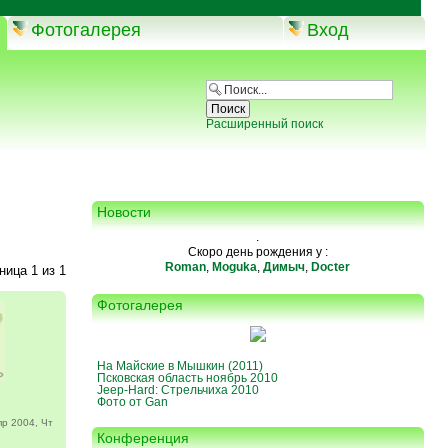
Фотогалерея
Вход
Расширенный поиск
Новости
.
Скоро день рождения у :
Roman
,
Moguka
,
Димыч
,
Docter
аница
1
из
1
Фотогалерея
На Майские в Мышкин (2011)
Псковская область ноябрь 2010
Jeep-Hard: Стрельчиха 2010
Фото от Gan
р 2004, Чт
Конференция