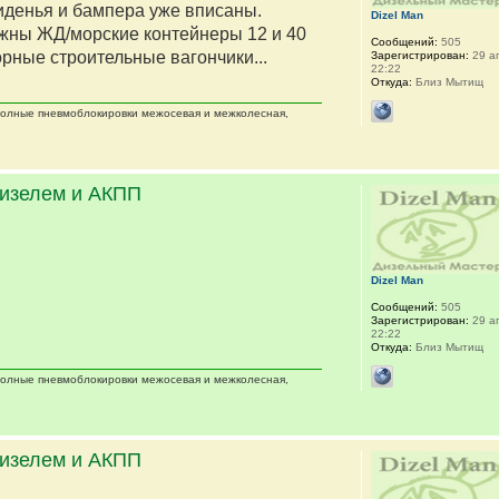
сиденья и бампера уже вписаны.
Dizel Man
жны ЖД/морские контейнеры 12 и 40
Сообщений:
505
орные строительные вагончики...
Зарегистрирован:
29 ап
22:22
Откуда:
Близ Мытищ
 полные пневмоблокировки межосевая и межколесная,
дизелем и АКПП
Dizel Man
Сообщений:
505
Зарегистрирован:
29 ап
22:22
Откуда:
Близ Мытищ
 полные пневмоблокировки межосевая и межколесная,
дизелем и АКПП