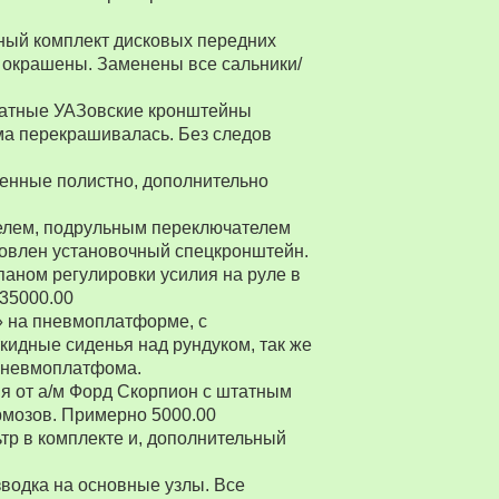
ный комплект дисковых передних
 окрашены. Заменены все сальники/
Штатные УАЗовские кронштейны
ма перекрашивалась. Без следов
енные полистно, дополнительно
ителем, подрульным переключателем
товлен установочный спецкронштейн.
паном регулировки усилия на руле в
 35000.00
» на пневмоплатформе, с
ткидные сиденья над рундуком, так же
 пневмоплатфома.
я от а/м Форд Скорпион с штатным
рмозов. Примерно 5000.00
р в комплекте и, дополнительный
водка на основные узлы. Все