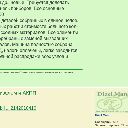
 др., новые. Требуется доделать
нель приборов. Все основные
00
деталей собранных в единое целое.
ых работ и стоимости большого кол-
асходных материалов. Все элементы
еребраны с заменой вызвавших
алов. Машина полностью собрана
Д, налоги оплачены, легко заводится,
ельной распродажи всех узлов и
 полные пневмоблокировки межосевая и межколесная,
дизелем и АКПП
bil ... 2142010410
Dizel Man
Сообщений:
505
Зарегистрирован:
29 ап