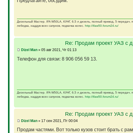
Предлагайте, обсудим.
Дизельный Мастер. IFA W50LA, КУНГ, 6,5 л дизель, полный привод, 5 передач,
лебедка, наддув всех сапунов, подкачка колес.
http://ifaw50.forum24.ru/
Re: Продам проект УАЗ с 
Dizel Man
» 05 авг 2021, Чт 01:13
Телефон для связи: 8 906 056 59 13.
Дизельный Мастер. IFA W50LA, КУНГ, 6,5 л дизель, полный привод, 5 передач,
лебедка, наддув всех сапунов, подкачка колес.
http://ifaw50.forum24.ru/
Re: Продам проект УАЗ с 
Dizel Man
» 17 сен 2021, Пт 00:04
Продам частями. Вот только кузов стоит брать с ра