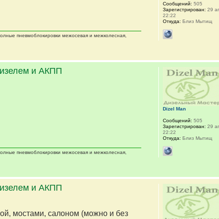
Сообщений:
505
Зарегистрирован:
29 ап
22:22
Откуда:
Близ Мытищ
 полные пневмоблокировки межосевая и межколесная,
дизелем и АКПП
Dizel Man
Сообщений:
505
Зарегистрирован:
29 ап
22:22
Откуда:
Близ Мытищ
 полные пневмоблокировки межосевая и межколесная,
дизелем и АКПП
мой, мостами, салоном (можно и без