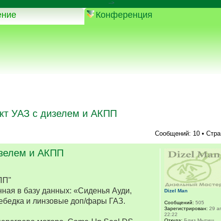
-->
ение
Конференция
кт УАЗ с дизелем и АКПП
Сообщений: 10 • Стр
изелем и АКПП
ПП"
ная в базу данных: «Сиденья Ауди,
Dizel Man
ебедка и линзовые доп/фары ГАЗ.
Сообщений:
505
Зарегистрирован:
29 ап
22:22
Откуда:
Близ Мытищ